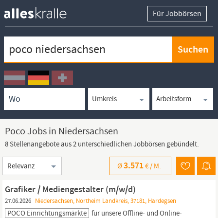
Für Jobbörsen
Keywortsuche
Ortssuche
Umkreissuche
Arbeitsform
Poco Jobs in Niedersachsen
8 Stellenangebote aus 2 unterschiedlichen Jobbörsen gebündelt.
Sortierung
3.571
Ø
€ /
M.
Grafiker / Mediengestalter (m/w/d)
27.06.2026
Niedersachsen, Northeim Landkreis, 37181, Hardegsen
POCO Einrichtungsmärkte
für unsere Offline- und Online-