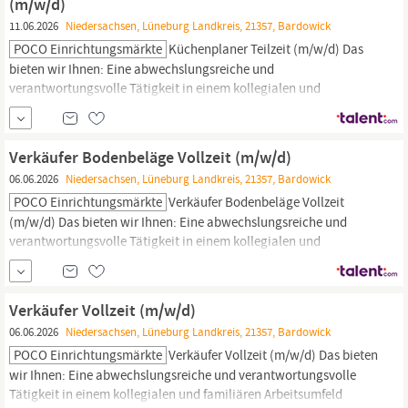
(m/w/d)
11.06.2026
Niedersachsen, Lüneburg Landkreis, 21357, Bardowick
POCO Einrichtungsmärkte
Küchenplaner Teilzeit (m/w/d) Das
bieten wir Ihnen: Eine abwechslungsreiche und
verantwortungsvolle Tätigkeit in einem kollegialen und
familiären Arbeitsumfeld Sonderurlaub für besondere Anlässe
Personalrabatt in all unseren Einrichtungsmärkten Interessante
Einkaufsvorteile bei Kooperationsfirmen Attraktive
Verkäufer Bodenbeläge Vollzeit (m/w/d)
Zusatzleistungen wie z.B. Betriebliche Altersvorsorge,...
06.06.2026
Niedersachsen, Lüneburg Landkreis, 21357, Bardowick
POCO Einrichtungsmärkte
Verkäufer Bodenbeläge Vollzeit
(m/w/d) Das bieten wir Ihnen: Eine abwechslungsreiche und
verantwortungsvolle Tätigkeit in einem kollegialen und
familiären Arbeitsumfeld Sonderurlaub für besondere Anlässe
Personalrabatt in all unseren Einrichtungsmärkten Interessante
Einkaufsvorteile bei Kooperationsfirmen Möglichkeit zum E-Bike
Verkäufer Vollzeit (m/w/d)
Leasing Attraktive Zusatzleistungen wie z...
06.06.2026
Niedersachsen, Lüneburg Landkreis, 21357, Bardowick
POCO Einrichtungsmärkte
Verkäufer Vollzeit (m/w/d) Das bieten
wir Ihnen: Eine abwechslungsreiche und verantwortungsvolle
Tätigkeit in einem kollegialen und familiären Arbeitsumfeld