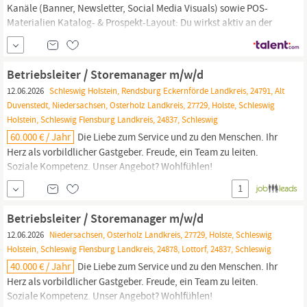
Kanäle (Banner, Newsletter, Social Media Visuals) sowie POS-
Materialien Katalog- & Prospekt-Layout: Du wirkst aktiv an der
grafischen Umsetzung unserer reichweitenstarken Prospekte und
Handzettel mit Corporate Design: Du stellst die Einhaltung und
Weiterentwicklung der visuellen
POCO
Betriebsleiter / Storemanager m/w/d
12.06.2026
Schleswig Holstein, Rendsburg Eckernförde Landkreis, 24791, Alt
Duvenstedt, Niedersachsen, Osterholz Landkreis, 27729, Holste, Schleswig
Holstein, Schleswig Flensburg Landkreis, 24837, Schleswig
60.000 € / Jahr
Die Liebe zum Service und zu den Menschen. Ihr
Herz als vorbildlicher Gastgeber. Freude, ein Team zu leiten.
Soziale Kompetenz. Unser Angebot? Wohlfühlen!
Mitarbeiterrabatte - Corporate Benefits (Sky,
Poco
und viele
1
mehr) Weiterbildungsmöglichkeiten (Sprachkurse und vieles
mehr) Personalrabatte auf Speisen, Getränke und Shopartikel
Betriebsleiter / Storemanager m/w/d
Kreditkarte nach...
12.06.2026
Niedersachsen, Osterholz Landkreis, 27729, Holste, Schleswig
Holstein, Schleswig Flensburg Landkreis, 24878, Lottorf, 24837, Schleswig
40.000 € / Jahr
Die Liebe zum Service und zu den Menschen. Ihr
Herz als vorbildlicher Gastgeber. Freude, ein Team zu leiten.
Soziale Kompetenz. Unser Angebot? Wohlfühlen!