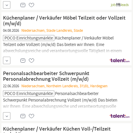
Mitarbeiterrabatte - Corporate Benefits (Sky,
Poco
und viele
mehr) Weiterbildungsmöglichkeiten (Sprachkurse und vieles
mehr) Personalrabatte auf Speisen, Getränke und Shopartikel
Küchenplaner / Verkäufer Möbel Teilzeit oder Vollzeit
Kreditkarte nach...
(m/w/d)
04.08.2026
Niedersachsen, Stade Landkreis, Stade
POCO Einrichtungsmärkte
Küchenplaner / Verkäufer Möbel
Teilzeit oder Vollzeit (m/w/d) Das bieten wir Ihnen: Eine
abwechslungsreiche und verantwortungsvolle Tätigkeit in einem
kollegialen und familiären Arbeitsumfeld Sonderurlaub für
besondere Anlässe Personalrabatt in all unseren
Einrichtungsmärkten Interessante Einkaufsvorteile bei
Personalsachbearbeiter Schwerpunkt
Kooperationsfirmen Möglichkeit zum E-Bike Leasing Attraktive...
Personalabrechnung Vollzeit (m/w/d)
22.06.2026
Niedersachsen, Northeim Landkreis, 37181, Hardegsen
POCO Einrichtungsmärkte
Personalsachbearbeiter
Schwerpunkt Personalabrechnung Vollzeit (m/w/d) Das bieten
wir Ihnen: Eine abwechslungsreiche und verantwortungsvolle
Tätigkeit in einem kollegialen und familiären Arbeitsumfeld
Personalrabatt und interessante Einkaufsvorteile bei
Kooperationsfirmen Kostenlose Parkmöglichkeiten Sonderurlaub
Küchenplaner / Verkäufer Küchen Voll-/Teilzeit
für besondere Anlässe Möglichkeit zum E-Bike Leasing...