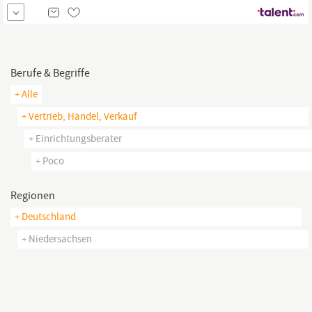
Sonderurlaub für besondere Anlässe Personalrabatt in all unseren
Einrichtungsmärkten Interessante Einkaufsvorteile bei
Kooperationsfirmen Möglichkeit zum E-Bike Leasing Attraktive
Zusatzleistungen wie z.B....
Berufe & Begriffe
+ Alle
+ Vertrieb, Handel, Verkauf
+ Einrichtungsberater
+ Poco
Regionen
+ Deutschland
+ Niedersachsen