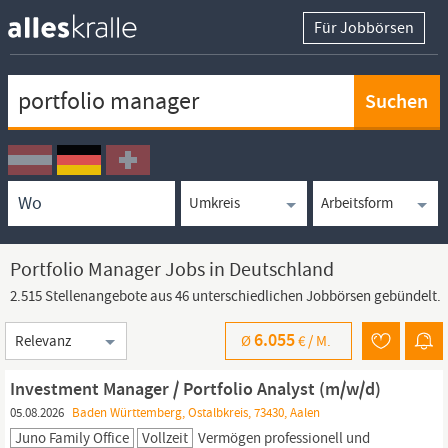
Für Jobbörsen
Keywortsuche
Ortssuche
Umkreissuche
Arbeitsform
Portfolio Manager Jobs in Deutschland
2.515 Stellenangebote aus 46 unterschiedlichen Jobbörsen gebündelt.
Sortierung
6.055
Ø
€ /
M.
Investment Manager / Portfolio Analyst (m/w/d)
05.08.2026
Baden Württemberg, Ostalbkreis, 73430, Aalen
Juno Family Office
Vollzeit
Vermögen professionell und