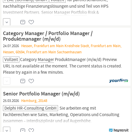
nachhaltige Finanzierungslösungen und sind Teil von HPS
Investment Partners. Senior
Manager
Portfolio
Risk &
Underwriting Strategy (m/w/d) Ganzheitliche
Strategieentwicklung: Entwicklung und Steuerung der
Kreditrichtlinie über den gesamten Kreditlebenszyklus hinweg -
Category Manager / Portfolio Manager /
von der automatisierten
Produktmanager (m/w/d)
24.07.2026
Hessen, Frankfurt am Main Kreisfreie Stadt, Frankfurt am Main,
Hessen, 60594, Frankfurt am Main Sachsenhausen
Vollzeit
Category
Manager
Produktmanager (m/w/d) Preview
URL is not available at the moment. The current status is created.
Please try again in a few minutes.
Senior Portfolio Manager (m/w/d)
25.03.2026
Hamburg, 20148
Delphi HR-Consulting GmbH
Sie arbeiten eng mit
Fachbereichen wie Sales, Marketing, Operations und Consulting
zusammen – interdisziplinär und auf Augenhöhe.
Marktorientierung: Sie analysieren Markttrends und