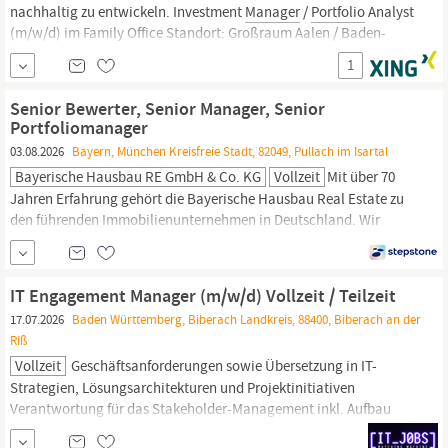
nachhaltig zu entwickeln. Investment
Manager
/
Portfolio
Analyst
(m/w/d) im Family Office Standort: Großraum Aalen / Baden-
Württemberg Anstellung: Vollzeit Aufgaben Sie analysieren
1
verschiedene Anlagemöglichkeiten, z.B. Aktien, Anleihen, ETF,
Fonds und alternative Investments und leiten daraus konkrete
Senior Bewerter, Senior Manager, Senior
Portfoliomanager
03.08.2026
Bayern, München Kreisfreie Stadt, 82049, Pullach im Isartal
Bayerische Hausbau RE GmbH & Co. KG
Vollzeit
Mit über 70
Jahren Erfahrung gehört die Bayerische Hausbau Real Estate zu
den führenden Immobilienunternehmen in Deutschland. Wir
verbinden wertorientierte
Portfolio-Steuerung
mit nachhaltigem
Asset Management unseres eigenen Immobilienbestands. Mit
einem
Portfoliowert
von mehr als 3 Milliarden Euro nehmen wir
IT Engagement Manager (m/w/d) Vollzeit / Teilzeit
eine
17.07.2026
Baden Württemberg, Biberach Landkreis, 88400, Biberach an der
Riß
Vollzeit
Geschäftsanforderungen sowie Übersetzung in IT-
Strategien, Lösungsarchitekturen und Projektinitiativen
Verantwortung für das Stakeholder-Management inkl. Aufbau
nachhaltiger Business-Partner-Strukturen Priorisierung und