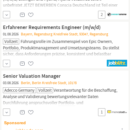
unbefristet JETZT BEWERBEN Conscia Deutschland ist Teil einer
führenden europäischen IT-Spezialistengruppe mit Fokus auf
2
Networking, Cybersecurity, Cloud, Collaboration und Managed
Services. Wir unterstützen unsere Kunden dabei, sichere,
Erfahrener Requirements Engineer (m/w/d)
zuverlässige und
01.08.2026
Bayern, Regensburg Kreisfreie Stadt, 93047, Regensburg
Vollzeit
Führungsrolle im Zusammenspiel von Epic Ownern,
Portfolio,
Produktmanagement und Umsetzungsteams. Du stellst
sicher, dass Anforderungen präzise, konsistent und belastbar
beschrieben sind und über mehrere Teams sowie Agile Release
Trains hinweg kohärent umgesetzt werden – und leistest damit
einen wesentlichen Beitrag zu leistungsfähigen
Senior Valuation Manager
03.08.2026
Berlin, Berlin Kreisfreie Stadt, 10178
Adecco Germany
Vollzeit
Verantwortung für die Beschaffung,
Analyse und Validierung bewertungsrelevanter Daten
Durchführung anspruchsvoller
Portfolio-
und
Immobilienbewertungen für Transaktionen, Finanzierungen und
1
Bilanzierungszwecke Fachliche Prüfung externer
Bewertungsgutachten sowie Sicherstellung der Einhaltung
relevanter Bewertungsstandards Ansprechpartner