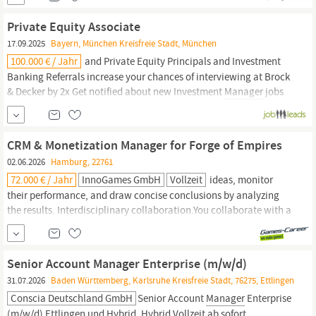
Wettbewerber und leiten daraus kundenzentrierte Servicelogiken
ab, die überzeugen. Ihr Profil Mehrere Jahre Erfahrung im
Private Equity Associate
Portfolio-/Produktmanagement
von IT-Services (insb....
17.09.2025
Bayern, München Kreisfreie Stadt, München
100.000 € / Jahr
and Private Equity Principals and Investment
Banking Referrals increase your chances of interviewing at Brock
& Decker by 2x Get notified about new Investment
Manager
jobs
in Munich, Bavaria, Germany. Investment
Manager
–
Infrastructure Equity Asset Management (m|w|d) Investment
Manager
– Infrastructure Equity Transactions (m|f|d) Mergers &
CRM & Monetization Manager for Forge of Empires
Acquisitions &
Portfolio
Manager
(m/w/d)
02.06.2026
Hamburg, 22761
72.000 € / Jahr
InnoGames GmbH
Vollzeit
ideas, monitor
their performance, and draw concise conclusions by analyzing
the results. Interdisciplinary collaboration.You collaborate with a
variety of stakeholders in an interdisciplinary environment and
coordinate your topics across departments, including product
managers,
game designers, developers, and artists. Innovation
Senior Account Manager Enterprise (m/w/d)
drive.You shape the...
31.07.2026
Baden Württemberg, Karlsruhe Kreisfreie Stadt, 76275, Ettlingen
Conscia Deutschland GmbH
Senior Account
Manager
Enterprise
(m/w/d) Ettlingen und Hybrid, Hybrid Vollzeit ab sofort