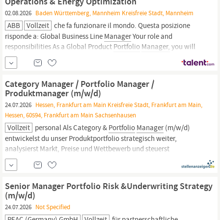
Operations & Energy Optimization
02.08.2026
Baden Württemberg, Mannheim Kreisfreie Stadt, Mannheim
ABB
Vollzeit
che fa funzionare il mondo. Questa posizione
risponde a: Global Business Line
Manager
Your role and
responsibilities As a Global Product
Portfolio
Manager,
you will
work within a full Product Life Cycle perspective, and you will be
responsible for long term profitable growth of your product
portfolio
...
Category Manager / Portfolio Manager /
Produktmanager (m/w/d)
24.07.2026
Hessen, Frankfurt am Main Kreisfreie Stadt, Frankfurt am Main,
Hessen, 60594, Frankfurt am Main Sachsenhausen
Vollzeit
personal Als Category &
Portfolio
Manager
(m/w/d)
entwickelst du unser Produktportfolio strategisch weiter,
analysierst Markt, Preise und Wettbewerb und steuerst
Produktmanagement,
Portfolio,
PIM sowie den gesamten
Produktlebenszyklus. 60594 Frankfurt am Main Vollzeit Deine
Aufgaben Verantwortung für die...
Senior Manager Portfolio Risk &Underwriting Strategy
(m/w/d)
24.07.2026
Not Specified
PEAC (Germany) GmbH
Vollzeit
für partnerschaftliche,