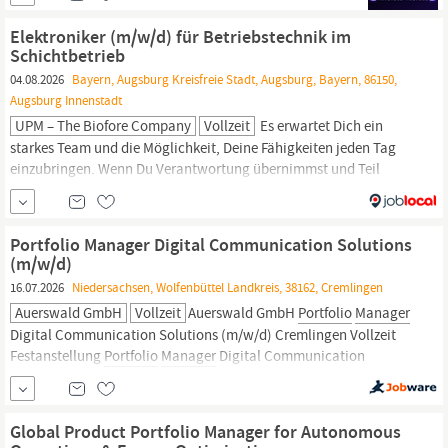
Abstimmung von IT-Projekten im Rahmen des Demand- und
Portfolio-Managements
Sicherstellung der Wertbeiträge von IT-
Elektroniker (m/w/d) für Betriebstechnik im
Initiativen durch...
Schichtbetrieb
04.08.2026
Bayern, Augsburg Kreisfreie Stadt, Augsburg, Bayern, 86150,
Augsburg Innenstadt
UPM – The Biofore Company
Vollzeit
Es erwartet Dich ein
starkes Team und die Möglichkeit, Deine Fähigkeiten jeden Tag
einzubringen. Wenn Du Verantwortung übernimmst und Teil
unserer Erfolgsgeschichte werden willst – bewirb Dich jetzt!” –
Philip Buschmann,
Manager
Maintenance Was Du tun wirst
Arbeitssicherheit und Gesundheitsschutz stehen für Dich an erster
Portfolio Manager Digital Communication Solutions
Stelle Wartungs-,...
(m/w/d)
16.07.2026
Niedersachsen, Wolfenbüttel Landkreis, 38162, Cremlingen
Auerswald GmbH
Vollzeit
Auerswald GmbH
Portfolio
Manager
Digital Communication Solutions (m/w/d) Cremlingen Vollzeit
Festanstellung
Portfolio
Manager
Digital Communication
Solutions (m/w/d) Ab sofort | hybrid Wir haben viel vor:
Internationalisierung, Digitalisierung und neue, innovative
Produktlinien. Dazu brauchen wir Dich:...
Global Product Portfolio Manager for Autonomous