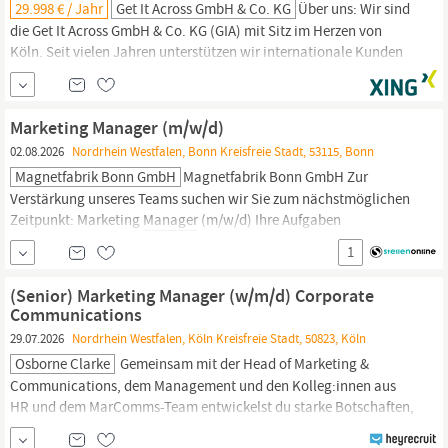
29.998 € / Jahr
Get It Across GmbH & Co. KG
Über uns: Wir sind
die Get It Across GmbH & Co. KG (GIA) mit Sitz im Herzen von
Köln. Seit vielen Jahren unterstützen wir internationale Kunden
aus der Reise- und Tourismusbranche mit maßgeschneiderten
Marketing- und
PR
-Programmen. Unser Team arbeitet
professionell, engagiert und mit viel Leidenschaft für unsere
Marketing Manager (m/w/d)
Kunden. Flache Hierarchien, kurze
02.08.2026
Nordrhein Westfalen, Bonn Kreisfreie Stadt, 53115, Bonn
Magnetfabrik Bonn GmbH
Magnetfabrik Bonn GmbH Zur
Verstärkung unseres Teams suchen wir Sie zum nächstmöglichen
Zeitpunkt: Marketing
Manager
(m/w/d) Ihre Aufgaben
Entwicklung und Umsetzung einer klaren Positionierungs- und
1
Marketingstrategie Definition von Zielbranchen und
branchenspezifischen Value Propositions Monitoring und
(Senior) Marketing Manager (w/m/d) Corporate
Reporting relevanter KPIs
Communications
29.07.2026
Nordrhein Westfalen, Köln Kreisfreie Stadt, 50823, Köln
Osborne Clarke
Gemeinsam mit der Head of Marketing &
Communications, dem Management und den Kolleg:innen aus
HR und dem MarComms-Team entwickelst du starke Botschaften,
klare Narrative und integrierte Kommunikationskonzepte – von