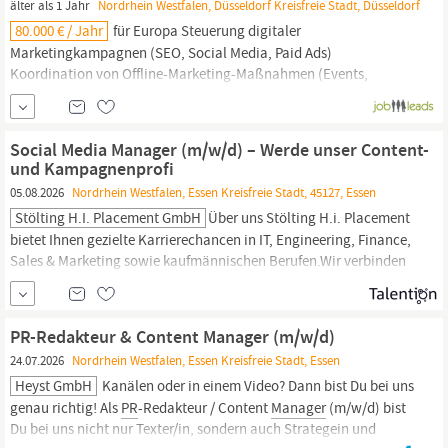
älter als 1 Jahr
Nordrhein Westfalen, Düsseldorf Kreisfreie Stadt, Düsseldorf
80.000 € / Jahr
für Europa Steuerung digitaler
Marketingkampagnen (SEO, Social Media, Paid Ads)
Koordination von Offline-Marketing-Maßnahmen (Events,
Messen,
PR
) Entwicklung und Anpassung der Content-Strategie
für lokale Märkte Testen innovativer Marketingmaßnahmen und
Implementierung kreativer Lösungen Erstellung von Berichten
Social Media Manager (m/w/d) – Werde unser Content-
und Kampagnenprofi
05.08.2026
Nordrhein Westfalen, Essen Kreisfreie Stadt, 45127, Essen
Stölting H.i. Placement GmbH
Über uns Stölting H.i. Placement
bietet Ihnen gezielte Karrierechancen in IT, Engineering, Finance,
Sales & Marketing sowie kaufmännischen Berufen.Wir verbinden
Sie mit Unternehmen, die Ihre Expertise schätzen – für Ihren
erfolgreichen nächsten Karriereschritt. Wir suchen ab sofort in
Essen einen Social Media
Manager
(m/w/d) –
PR-Redakteur & Content Manager (m/w/d)
24.07.2026
Nordrhein Westfalen, Essen Kreisfreie Stadt, Essen
Heyst GmbH
Kanälen oder in einem Video? Dann bist Du bei uns
genau richtig! Als
PR
-Redakteur / Content
Manager
(m/w/d) bist
Du bei uns nicht nur Texter/in, sondern auch Strategein und