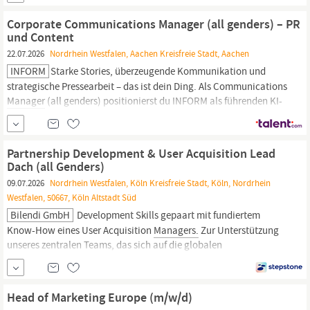
PR
über Social Media bis zur internen Management- und Change-
Kommunikation. Deine Schwerpunkte im Überblick:
Corporate Communications Manager (all genders) – PR
und Content
22.07.2026
Nordrhein Westfalen, Aachen Kreisfreie Stadt, Aachen
INFORM
Starke Stories, überzeugende Kommunikation und
strategische Pressearbeit – das ist dein Ding. Als Communications
Manager
(all genders) positionierst du INFORM als führenden KI-
Anbieter im Bereich operativer Entscheidungsfindung und
gestaltest proaktiv unsere Außenkommunikation. Du baust enge
Beziehungen zu unseren
Partnership Development & User Acquisition Lead
Dach (all Genders)
09.07.2026
Nordrhein Westfalen, Köln Kreisfreie Stadt, Köln, Nordrhein
Westfalen, 50667, Köln Altstadt Süd
Bilendi GmbH
Development Skills gepaart mit fundiertem
Know-How eines User Acquisition
Managers.
Zur Unterstützung
unseres zentralen Teams, das sich auf die globalen
Rekrutierungskanäle (Meta, Google, Co-Registrierung usw.)
konzentriert, suchen wir einen Partnership Development & User
Acquisition
Manager
für die DACH-Region, um das Wachstum
Head of Marketing Europe (m/w/d)
der...