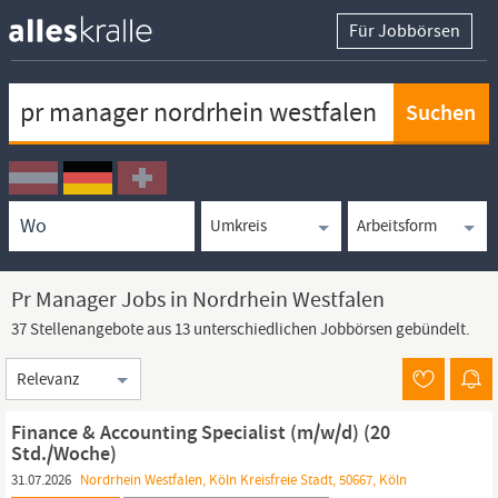
Für Jobbörsen
Keywortsuche
Ortssuche
Umkreissuche
Arbeitsform
Pr Manager Jobs in Nordrhein Westfalen
37 Stellenangebote aus 13 unterschiedlichen Jobbörsen gebündelt.
Sortierung
Finance & Accounting Specialist (m/w/d) (20
Std./Woche)
31.07.2026
Nordrhein Westfalen, Köln Kreisfreie Stadt, 50667, Köln