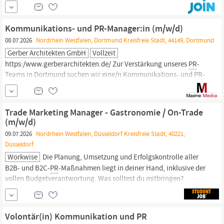
Projektmanager/in. Das machst Du bei uns: Du entwickelst und
steuerst die B2B-
PR
für unsere Kunden und baust proaktiv
Kontakte zu Redaktionen der...
Kommunikations- und PR-Manager:in (m/w/d)
08.07.2026
Nordrhein Westfalen, Dortmund Kreisfreie Stadt, 44149, Dortmund
Gerber Architekten GmbH
Vollzeit
https:/www.gerberarchitekten.de/ Zur Verstärkung unseres
PR
-
Teams in Dortmund suchen wir eine/n Kommunikations- und
PR-
Manager
:in (m/w/d) Als renommiertes Architekturbüro mit
Standorten in Dortmund, Hamburg, Berlin, Münster, Düsseldorf,
Riad und Shanghai sind wir auf der Suche nach engagierten
Trade Marketing Manager - Gastronomie / On-Trade
Mitarbeitern, mit denen wir unseren hohen...
(m/w/d)
09.07.2026
Nordrhein Westfalen, Düsseldorf Kreisfreie Stadt, 40221,
Düsseldorf
Workwise
Die Planung, Umsetzung und Erfolgskontrolle aller
B2B- und B2C-
PR
-Maßnahmen liegt in deiner Hand, inklusive der
vollen Budgetverantwortung. Was solltest du mitbringen?
Erfolgreich abgeschlossenes Studium im
(Fach-)Hochschulabschluss, Bereich MarketingBWL oder eine
vergleichbare Ausbildung. Mehrjährige Berufserfahrung im
Volontär(in) Kommunikation und PR
Marketing –