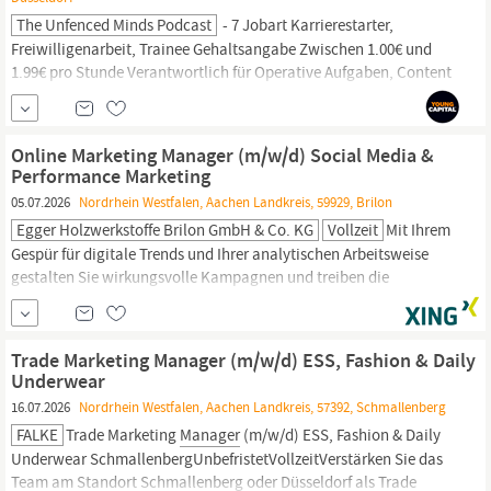
The Unfenced Minds Podcast
- 7 Jobart Karrierestarter,
Freiwilligenarbeit, Trainee Gehaltsangabe Zwischen 1.00€ und
1.99€ pro Stunde Verantwortlich für Operative Aufgaben, Content
creation, Website-Pflege, Creative
Manager
Veröffentlicht am 20-
07-2026 Tätigkeitsbereich Marketing Werbung Führerschein
erforderlich? Nein Auto erforderlich?
Online Marketing Manager (m/w/d) Social Media &
Performance Marketing
05.07.2026
Nordrhein Westfalen, Aachen Landkreis, 59929, Brilon
Egger Holzwerkstoffe Brilon GmbH & Co. KG
Vollzeit
Mit Ihrem
Gespür für digitale Trends und Ihrer analytischen Arbeitsweise
gestalten Sie wirkungsvolle Kampagnen und treiben die
Weiterentwicklung unseres Social Media Auftritts aktiv voran.
Standort: Brilon (DE) Vertragsart: Vollzeit Job-Code: 6949
Abteilung: Marketing,
PR
, Grafik Wir machen mehr aus Holz. Mit
Trade Marketing Manager (m/w/d) ESS, Fashion & Daily
rund 12.000 Mitarbeitende weltweit - mit...
Underwear
16.07.2026
Nordrhein Westfalen, Aachen Landkreis, 57392, Schmallenberg
FALKE
Trade Marketing
Manager
(m/w/d) ESS, Fashion & Daily
Underwear SchmallenbergUnbefristetVollzeitVerstärken Sie das
Team am Standort Schmallenberg oder Düsseldorf als Trade