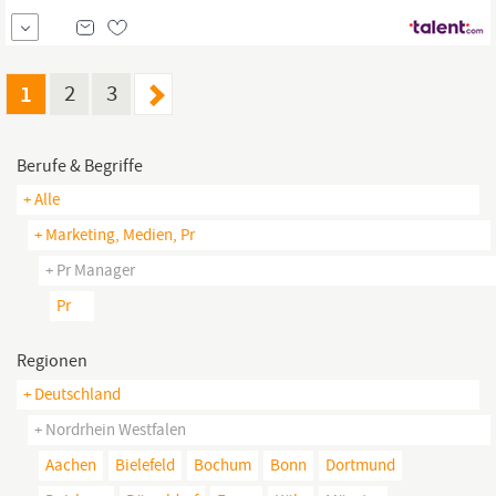
Marketing
Manager
ESS, Fashion & Daily Underwear (m/w/d)
IHRE AUFGABE: Entwicklung und Umsetzung nationaler und
internationaler Trade-Marketing- und POS-Kampagnen
1
2
3
Berufe & Begriffe
+ Alle
+ Marketing, Medien, Pr
+ Pr Manager
Pr
Regionen
+ Deutschland
+ Nordrhein Westfalen
Aachen
Bielefeld
Bochum
Bonn
Dortmund