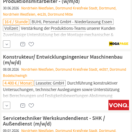
Produktionsmitarbeiter - (w/m/d)
30.06.2026
Nordrhein Westfalen, Dortmund Kreisfreie Stadt, Dortmund,
Nordrhein Westfalen, 44135, Dortmund Mitte
16 € / Stunde
BUHL Personal GmbH - Niederlassung Essen
Vollzeit
Verstärkung der
Produktions-Teams
unserer Kunden
Zuverlässige Unterstützung bei der Montage mechanischer &
elektrischer Baugruppen Präzises Zusammensetzen von Bauteilen
nach Zeichnungen & Vorgaben Durchführung von
Qualitätskontrollen Übernahme vielseitiger Aufgaben überall
Konstrukteur/ Entwicklungsingenieur Maschinenbau
dort, wo Ihre Unterstützung benötigt wird Beitragen zu einem
(m/w/d)
reibungslosen
Produktionsablauf
Verschiedene...
08.08.2026
Nordrhein Westfalen, Dortmund Kreisfreie Stadt, 44357, Dortmund
Bodelschwingh
4.400 € / Monat
Leasotec GmbH
Durchführung konstruktiver
Untersuchungen, technischer Auslegungen sowie Unterstützung
bei Berechnungen und Festigkeitsbewertungen Abstimmung
technischer Lösungen mit internen Schnittstellen wie
Fertigung,
Einkauf, Projektleitung und Montage Selbstständige Betreuung
von Entwicklungsprojekten – von der Konzeptphase über die
Servicetechniker Werkskundendienst - SHK /
Detaillierung bis zur...
Außendienst (m/w/d)
09.07.2026
Nordrhein Westfalen, Dortmund Kreisfreie Stadt, Dortmund,