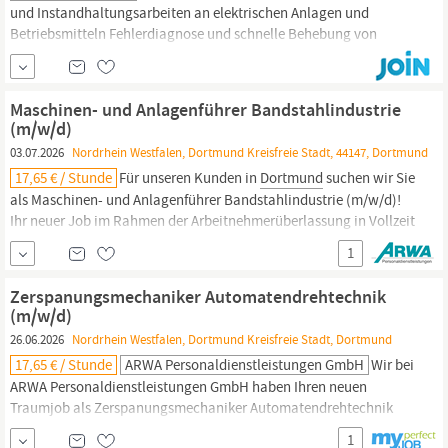
und Instandhaltungsarbeiten an elektrischen Anlagen und
Betriebsmitteln Fehlerdiagnose und schnelle Behebung von
elektrischen Störungen an
Produktions-
und
Fertigungsanlagen
Prüfung, Messung und Dokumentation elektrischer Anlagen nach
DGUV V3 (ehem. BGV A3) Lesen und Interpretieren von...
Maschinen- und Anlagenführer Bandstahlindustrie
(m/w/d)
03.07.2026
Nordrhein Westfalen, Dortmund Kreisfreie Stadt, 44147, Dortmund
17,65 € / Stunde
Für unseren Kunden in
Dortmund
suchen wir Sie
als Maschinen- und Anlagenführer Bandstahlindustrie (m/w/d)!
Ihr neuer Job im Rahmen der Arbeitnehmerüberlassung in Vollzeit
(06:00-14:00), SchichtWochenende (14:00-23:00) im Bereich
1
Produktion
&
Fertigung
wartet auf Sie. Sie erwarten attraktive
Vorteile Übertarifliche...
Zerspanungsmechaniker Automatendrehtechnik
(m/w/d)
26.06.2026
Nordrhein Westfalen, Dortmund Kreisfreie Stadt, Dortmund
17,65 € / Stunde
ARWA Personaldienstleistungen GmbH
Wir bei
ARWA Personaldienstleistungen GmbH haben Ihren neuen
Traumjob als Zerspanungsmechaniker Automatendrehtechnik
(m/w/d) für Sie! In
Dortmund
wartet bereits im Rahmen der
1