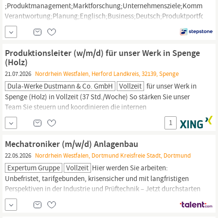
;Produktmanagement;Marktforschung;Unternehmensziele;Kommunikat
Verantwortung;Planung;Englisch;Business;Deutsch;Produktportfolio;U
Management | Management,
Fertigung,
Produktion
|
Fertigung,
Produktion,
Feste Anstellung,...
Produktionsleiter (w/m/d) für unser Werk in Spenge
(Holz)
21.07.2026
Nordrhein Westfalen, Herford Landkreis, 32139, Spenge
Dula-Werke Dustmann & Co. GmbH
Vollzeit
für unser Werk in
Spenge (Holz) in Vollzeit (37 Std./Woche) So stärken Sie unser
Team Sie steuern und koordinieren die internen
Produktionsprozesse
und stellen in enger Abstimmung mit der
1
Betriebsleitung eine termin-, qualitäts- und
wirtschaftlichkeitsgerechte
Fertigung
sicher Sie planen den
Mechatroniker (m/w/d) Anlagenbau
bedarfsgerechten Einsatz unserer...
22.05.2026
Nordrhein Westfalen, Dortmund Kreisfreie Stadt, Dortmund
Expertum Gruppe
Vollzeit
Hier werden Sie arbeiten:
Unbefristet, tarifgebunden, krisensicher und mit langfristigen
Perspektiven in der Industrie und Prüftechnik – Jetzt durchstarten
als Mechatroniker (m/w/d) in
Dortmund.
expertum bringt seit
über 30 Jahren qualifizierte Fachkräfte mit führenden