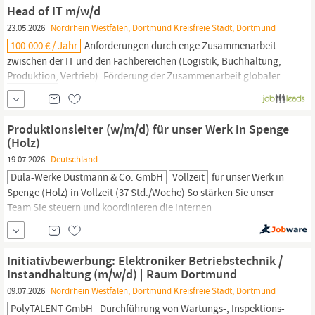
Industrieunternehmen zusammen. Für ein etabliertes
Head of IT m/w/d
Familienunternehmen im Bereich
23.05.2026
Nordrhein Westfalen, Dortmund Kreisfreie Stadt, Dortmund
100.000 € / Jahr
Anforderungen durch enge Zusammenarbeit
zwischen der IT und den Fachbereichen (Logistik, Buchhaltung,
Produktion,
Vertrieb). Förderung der Zusammenarbeit globaler
Teams : Unterstützung beim Transfer von Best Practices zwischen
den Regionen. Steuerung externer Dienstleister: Koordination von
IT-Partnern für Anpassungen und Support und kontinuierliches...
Produktionsleiter (w/m/d) für unser Werk in Spenge
(Holz)
19.07.2026
Deutschland
Dula-Werke Dustmann & Co. GmbH
Vollzeit
für unser Werk in
Spenge (Holz) in Vollzeit (37 Std./Woche) So stärken Sie unser
Team Sie steuern und koordinieren die internen
Produktionsprozesse
und stellen in enger Abstimmung mit der
Betriebsleitung eine termin-, qualitäts- und
wirtschaftlichkeitsgerechte
Fertigung
sicher Sie planen den
Initiativbewerbung: Elektroniker Betriebstechnik /
bedarfsgerechten Einsatz unserer...
Instandhaltung (m/w/d) | Raum Dortmund
09.07.2026
Nordrhein Westfalen, Dortmund Kreisfreie Stadt, Dortmund
PolyTALENT GmbH
Durchführung von Wartungs-, Inspektions-