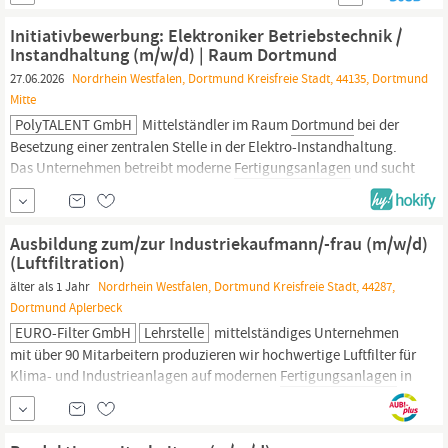
Arbeitnehmerüberlassung Ihr neues Team auf Sie! Unser Kunde
aus dem Bereich
Produktion
&
Fertigung
sucht Sie ab sofort in
Initiativbewerbung: Elektroniker Betriebstechnik /
Vollzeit,...
Instandhaltung (m/w/d) | Raum Dortmund
27.06.2026
Nordrhein Westfalen, Dortmund Kreisfreie Stadt, 44135, Dortmund
Mitte
PolyTALENT GmbH
Mittelständler im Raum
Dortmund
bei der
Besetzung einer zentralen Stelle in der Elektro-Instandhaltung.
Das Unternehmen betreibt moderne
Fertigungsanlagen
und sucht
jemanden, der elektrische Störungen schnell analysiert,
eigenverantwortlich handelt und die Anlagenverfügbarkeit aktiv
sicherstellt. DAS ERWARTET SIE Unbefristeter...
Ausbildung zum/zur Industriekaufmann/-frau (m/w/d)
(Luftfiltration)
älter als 1 Jahr
Nordrhein Westfalen, Dortmund Kreisfreie Stadt, 44287,
Dortmund Aplerbeck
EURO-Filter GmbH
Lehrstelle
mittelständiges Unternehmen
mit über 90 Mitarbeitern produzieren wir hochwertige Luftfilter für
Klima- und Industrieanlagen auf modernen
Fertigungsanlagen
in
Dortmund-Aplerbeck.
FYI: Wir bilden für den eigenen Bedarf an
Nachwuchskräften aus! Ausbildungsdauer: 3 Jahre (Verkürzung
auf 2,5 Jahre bei guter Leistung möglich)