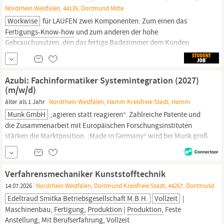
Nordrhein Westfalen, 44135, Dortmund Mitte
Workwise
für LAUFEN zwei Komponenten: Zum einen das
Fertigungs-Know-how
und zum anderen der hohe
Gebrauchsnutzen, den das fertige Badezimmer dem Kunden
vermittelt – oft erst auf den zweiten Blick. Als Schweizer
Unternehmen, das Produkte für den schonenden Umgang mit der
kostbaren Ressource Wasser herstellt, fühlt sich LAUFEN
Azubi: Fachinformatiker Systemintegration (2027)
verpflichtet, die
(m/w/d)
älter als 1 Jahr
Nordrhein Westfalen, Hamm Kreisfreie Stadt, Hamm
Munk GmbH
;agieren statt reagieren“. Zahlreiche Patente und
die Zusammenarbeit mit Europäischen Forschungsinstituten
stärken die Marktposition. ;Made in Germany“ wird bei Munk groß
geschrieben. Durch den Einsatz einer eigenen, starken
Entwicklungsabteilung, einer
fertigungsoptimierten
Produktion
und einer hohen Anzahl an Spezialisten in der...
Verfahrensmechaniker Kunststofftechnik
14.07.2026
Nordrhein Westfalen, Dortmund Kreisfreie Stadt, 44267, Dortmund
Edeltraud Smitka Betriebsgesellschaft M.b.H.
Vollzeit
|
Maschinenbau,
Fertigung,
Produktion
|
Produktion,
Feste
Anstellung, Mit Berufserfahrung, Vollzeit