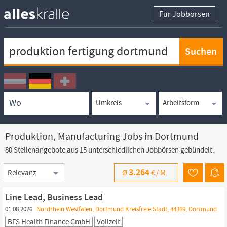
Für Jobbörsen
Keywortsuche
Ortssuche
Umkreissuche
Arbeitsform
Produktion, Manufacturing Jobs in Dortmund
80 Stellenangebote aus 15 unterschiedlichen Jobbörsen gebündelt.
Sortierung
3.264
Ø
€ /
M.
Line Lead, Business Lead
01.08.2026
Nordrhein Westfalen, Dortmund Kreisfreie Stadt, 44369, Dortmund
BFS Health Finance GmbH
Vollzeit