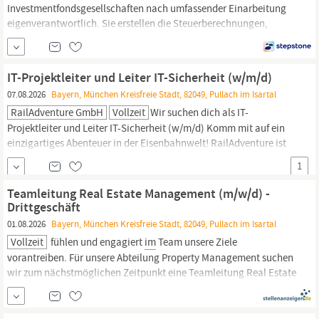
Investmentfonds­gesell­schaften nach umfassender Einarbeitung
eigen­verant­wortlich. Sie erstellen die Steuer­berechnungen,
Steuer­erklärungen, Steuer­bilanzen und E-Bilanzen für Personen-
und Kapital­gesell­schaften. Sie prüfen die Steuer­bescheide und
führen die Korrespondenz mit den Finanz­behörden, auch
im
Zuge
IT-Projektleiter und Leiter IT-Sicherheit (w/m/d)
von Rechts...
07.08.2026
Bayern, München Kreisfreie Stadt, 82049, Pullach im Isartal
RailAdventure GmbH
Vollzeit
Wir suchen dich als IT-
Projektleiter und Leiter IT-Sicherheit (w/m/d) Komm mit auf ein
einzigartiges Abenteuer in der Eisenbahnwelt! RailAdventure ist
ein in
Pullach
bei München ansässiges, mittelständisches
1
Unternehmen und beschäftigt sich mit der hochqualitativen
Abwicklung von Test- und Überführungsfahrten von
Teamleitung Real Estate Management (m/w/d) -
Eisenbahnfahrzeugen für die Bahnindustrie.
Drittgeschäft
01.08.2026
Bayern, München Kreisfreie Stadt, 82049, Pullach im Isartal
Vollzeit
fühlen und engagiert
im
Team unsere Ziele
vorantreiben. Für unsere Abteilung Property Management suchen
wir zum nächstmöglichen Zeitpunkt eine Teamleitung Real Estate
Management (m/w/d) - Fokus Drittgeschäft Ihre Aufgaben Als
Teamleitung Real Estate Management (m/w/d) – Fokus
Drittgeschäft übernehmen Sie eine Schlüsselrolle beim Aufbau