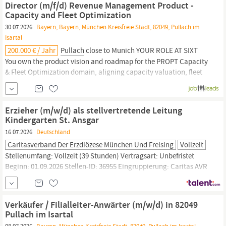
Director (m/f/d) Revenue Management Product -
und der...
Capacity and Fleet Optimization
30.07.2026
Bayern, Bayern, München Kreisfreie Stadt, 82049, Pullach im
Isartal
200.000 € / Jahr
Pullach
close to Munich YOUR ROLE AT SIXT
You own the product vision and roadmap for the PROPT Capacity
& Fleet Optimization domain, aligning capacity valuation, fleet
optimization and revenue management tooling into one coherent
value chain You translate SIXT s commercial objectives into a
prioritized, measurable product backlog and defend trade...
Erzieher (m/w/d) als stellvertretende Leitung
Kindergarten St. Ansgar
16.07.2026
Deutschland
Caritasverband Der Erzdiözese München Und Freising
Vollzeit
Stellenumfang: Vollzeit (39 Stunden) Vertragsart: Unbefristet
Beginn: 01.09.2026 Stellen-ID: 36955 Eingruppierung: Caritas AVR
Anlage 33, S09 bis S09 – zum Arbeitsort: Caritas Kindergarten St.
Ansgar,
Pullacher
Straße 22, 82049
Pullach
im
Isartal
##1## Wir
sind. der Caritas Kindergarten St. Ansgar in
Pullach-
Verkäufer / Filialleiter-Anwärter (m/w/d) in 82049
Großhesselohe,
bequem erreichbar mit der S-Bahn (S7
Pullach im Isartal
Isartalbahnhof).