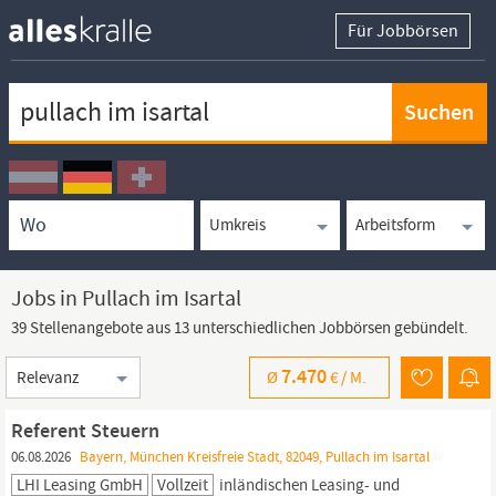
Für Jobbörsen
Keywortsuche
Ortssuche
Umkreissuche
Arbeitsform
Jobs in Pullach im Isartal
39 Stellenangebote aus 13 unterschiedlichen Jobbörsen gebündelt.
Sortierung
7.470
Ø
€ /
M.
Referent Steuern
06.08.2026
Bayern, München Kreisfreie Stadt, 82049, Pullach im Isartal
LHI Leasing GmbH
Vollzeit
inländischen Leasing- und