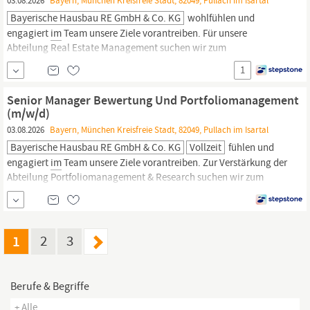
03.08.2026
Bayern, München Kreisfreie Stadt, 82049, Pullach im Isartal
bei München zum
Bayerische Hausbau RE GmbH & Co. KG
wohlfühlen und
engagiert
im
Team unsere Ziele vorantreiben. Für unsere
Abteilung Real Estate Management suchen wir zum
nächstmöglichen Zeitpunkt einen Vermietungsmanager (m/w/d).
1
Sie verantworten die gewerbliche Vermietung ausgewählter
Objekte – von der Marktanalyse über die Strategie bis zum
Senior Manager Bewertung Und Portfoliomanagement
Vertragsabschluss: Entwicklung und Umsetzung
(m/w/d)
objektspezifischer
03.08.2026
Bayern, München Kreisfreie Stadt, 82049, Pullach im Isartal
Bayerische Hausbau RE GmbH & Co. KG
Vollzeit
fühlen und
engagiert
im
Team unsere Ziele vorantreiben. Zur Verstärkung der
Abteilung Portfoliomanagement & Research suchen wir zum
nächstmöglichen Zeitpunkt einen Senior Manager Bewertung
und Portfoliomanagement (m/w/d). Sie sind verantwortlich für
die laufende Bewertung eines substanziellen Teils unseres
nationalen / internationalen Portfolios...
1
2
3
Berufe & Begriffe
+ Alle