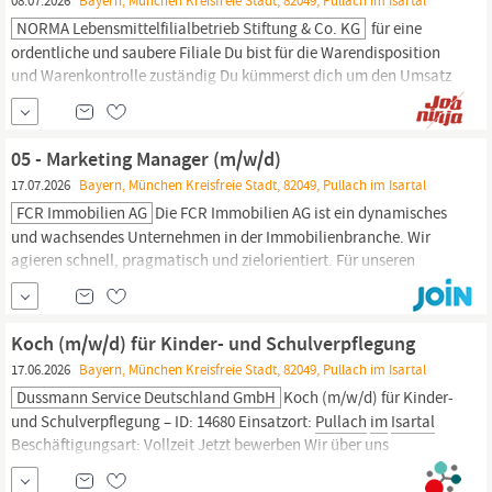
08.07.2026
Bayern, München Kreisfreie Stadt, 82049, Pullach im Isartal
NORMA Lebensmittelfilialbetrieb Stiftung & Co. KG
für eine
ordentliche und saubere Filiale Du bist für die Warendisposition
und Warenkontrolle zuständig Du kümmerst dich um den Umsatz
und trägst Inventurverantwortung Du bist für den
Personaleinsatzplan und die Personalführung zuständig Du
bringst mit: Berufsausbildung oder Berufserfahrung
im
05 - Marketing Manager (m/w/d)
Einzelhandel ist von Vorteil -- auch Quereinsteiger sind bei...
17.07.2026
Bayern, München Kreisfreie Stadt, 82049, Pullach im Isartal
FCR Immobilien AG
Die FCR Immobilien AG ist ein dynamisches
und wachsendes Unternehmen in der Immobilienbranche. Wir
agieren schnell, pragmatisch und zielorientiert. Für unseren
Standort in
Pullach
im
Isartal
suchen wir ab sofort einen
motivierten Marketing Manager (m/w/d), der unsere Sichtbarkeit
auf das nächste Level hebt.
Koch (m/w/d) für Kinder- und Schulverpflegung
17.06.2026
Bayern, München Kreisfreie Stadt, 82049, Pullach im Isartal
Dussmann Service Deutschland GmbH
Koch (m/w/d) für Kinder-
und Schulverpflegung – ID: 14680 Einsatzort:
Pullach
im
Isartal
Beschäftigungsart: Vollzeit Jetzt bewerben Wir über uns
Dussmann ist ein internationales Familienunternehmen – werde
Teil der #Dussmannschaft
im
Bereich Food Services. Mit unserem