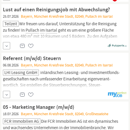
breiten Cateringangebot haben wir...
Lust auf einen Reinigungsjob mit Abwechslung?
25.07.2026
Bayern, München Kreisfreie Stadt, 82049, Pullach im Isartal
Teilzeit
Wir freuen uns darauf, Unterstützung für die Reinigung
zu finden! In
Pullach
im
Isartal
geht es um eine größere Fläche
von etwa 480 m² mit 10 Räumen und 5 Bädern. Zu den Aufgaben
gehören die allgemeine Reinigung, Betten wechseln, das
Reinigen des Treppenhauses sowie Büroreinigung. Der Einsatz ist
regelmäßig geplant. Die...
Referent (m/w/d) Steuern
06.08.2026
Bayern, München Kreisfreie Stadt, 82049, Pullach im Isartal
LHI Leasing GmbH
inländischen Leasing- und Investmentfonds­
gesell­schaften nach umfassender Einarbeitung eigen­verant­
wortlich. Sie erstellen die Steuer­berechnungen, Steuer­
erklärungen, Steuer­bilanzen und E-Bilanzen für Personen- und
Kapital­gesell­schaften. Sie prüfen die Steuer­bescheide und führen
die Korrespondenz mit den Finanz­behörden, auch
im
Zuge von
05 - Marketing Manager (m/w/d)
Rechts...
18.07.2026
Bayern, München Kreisfreie Stadt, 82049, Großhesselohe
FCR Immobilien AG
Die FCR Immobilien AG ist ein dynamisches
und wachsendes Unternehmen in der Immobilienbranche. Wir