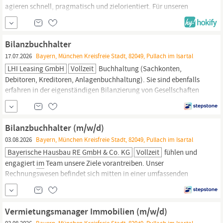
agieren schnell, pragmatisch und zielorientiert. Für unseren
Standort in
Pullach
im
Isartal
suchen wir ab sofort einen
motivierten Marketing Manager (m/w/d), der unsere Sichtbarkeit
auf das nächste Level hebt.
Bilanzbuchhalter
17.07.2026
Bayern, München Kreisfreie Stadt, 82049, Pullach im Isartal
LHI Leasing GmbH
Vollzeit
Buch­haltung (Sach­konten,
Debitoren, Kreditoren, Anlagen­buch­haltung). Sie sind ebenfalls
erfahren in der eigen­ständigen Bilan­zierung von Gesell­schaften
nach HGB und kennen sich idealerweise auch mit den Vorgaben
des Kapital­anlage­gesetz­buches (KAGB) aus. Sie sind sicher
im
Umgang mit den gängigen MS-Office-Programmen.
Bilanzbuchhalter (m/w/d)
03.08.2026
Bayern, München Kreisfreie Stadt, 82049, Pullach im Isartal
Bayerische Hausbau RE GmbH & Co. KG
Vollzeit
fühlen und
engagiert
im
Team unsere Ziele vorantreiben. Unser
Rechnungswesen befindet sich mitten in einer umfassenden
Neuausrichtung: Wir automatisieren Buchungs- und
Abschlussprozesse, setzen zunehmend auf moderne digitale
Werkzeuge und bauen unser IFRS- und Konsolidierungs-Know-
Vermietungsmanager Immobilien (m/w/d)
how gezielt aus. Für diesen Weg suchen wir am Standort
Pullach