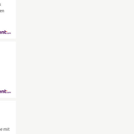
s
gen
e mit