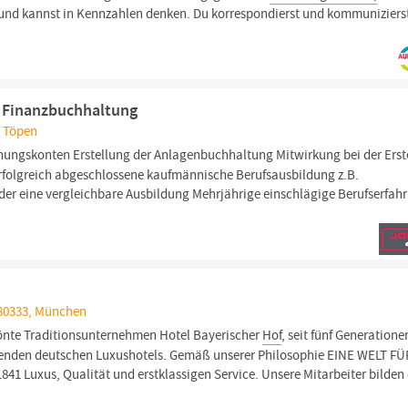
und kannst in Kennzahlen denken. Du korrespondierst und kommuniziers
) Finanzbuchhaltung
, Töpen
nungskonten Erstellung der Anlagenbuchhaltung Mitwirkung bei der Erst
Erfolgreich abgeschlossene kaufmännische Berufsausbildung z.B.
der eine vergleichbare Ausbildung Mehrjährige einschlägige Berufserfah
 80333, München
önte Traditionsunternehmen Hotel Bayerischer
Hof
, seit fünf Generatione
ührenden deutschen Luxushotels. Gemäß unserer Philosophie EINE WELT FÜ
1841 Luxus, Qualität und erstklassigen Service. Unsere Mitarbeiter bilden