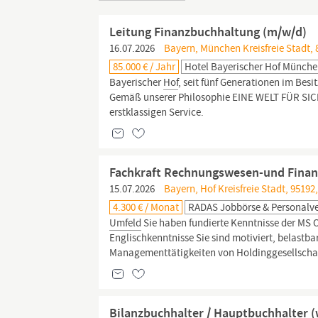
Leitung Finanzbuchhaltung (m/w/d)
16.07.2026
Bayern, München Kreisfreie Stadt,
85.000 € / Jahr
Hotel Bayerischer Hof Münch
Bayerischer
Hof
, seit fünf Generationen im Bes
Gemäß unserer Philosophie EINE WELT FÜR SICH
erstklassigen Service.
Fachkraft Rechnungswesen-und Finanz
15.07.2026
Bayern, Hof Kreisfreie Stadt, 95192
4.300 € / Monat
RADAS Jobbörse & Personalv
Umfeld
Sie haben fundierte Kenntnisse der MS 
Englischkenntnisse Sie sind motiviert, belastba
Managementtätigkeiten von Holdinggesellschaf
Bilanzbuchhalter / Hauptbuchhalter 