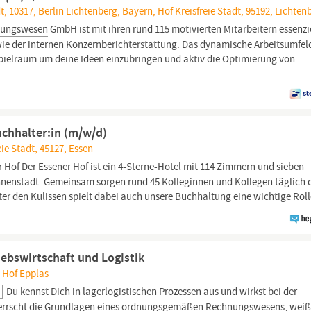
adt, 10317, Berlin Lichtenberg, Bayern, Hof Kreisfreie Stadt, 95192, Lichten
nungswesen
GmbH ist mit ihren rund 115 motivierten Mitarbeitern essenzi
ie der internen Konzernberichterstattung. Das dynamische Arbeitsumfel
Spielraum um deine Ideen einzubringen und aktiv die Optimierung von
chhalter:in (m/w/d)
ie Stadt, 45127, Essen
r
Hof
Der Essener
Hof
ist ein 4-Sterne-Hotel mit 114 Zimmern und sieben
nenstadt. Gemeinsam sorgen rund 45 Kolleginnen und Kollegen täglich d
er den Kulissen spielt dabei auch unsere Buchhaltung eine wichtige Roll
ebswirtschaft und Logistik
, Hof Epplas
Du kennst Dich in lagerlogistischen Prozessen aus und wirkst bei der
herrscht die Grundlagen eines ordnungsgemäßen
Rechnungswesens,
weiß