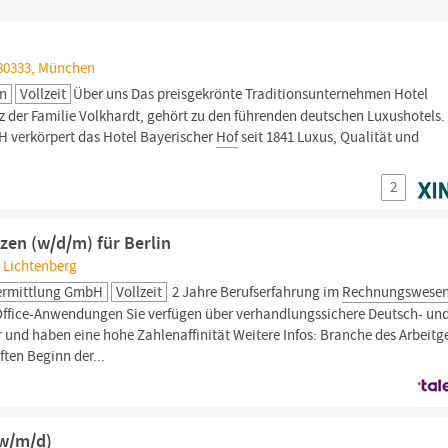
 80333, München
en
Vollzeit
Über uns Das preisgekrönte Traditionsunternehmen Hotel
itz der Familie Volkhardt, gehört zu den führenden deutschen Luxushotels.
 verkörpert das Hotel Bayerischer
Hof
seit 1841 Luxus, Qualität und
2
en (w/d/m) für Berlin
, Lichtenberg
ermittlung GmbH
Vollzeit
2 Jahre Berufserfahrung im
Rechnungswesen
Office-Anwendungen Sie verfügen über verhandlungssichere Deutsch- un
r und haben eine hohe Zahlenaffinität Weitere Infos: Branche des Arbeitg
ten Beginn der...
(w/m/d)