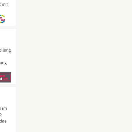
t mit
ellung
rung
n im
R
 das