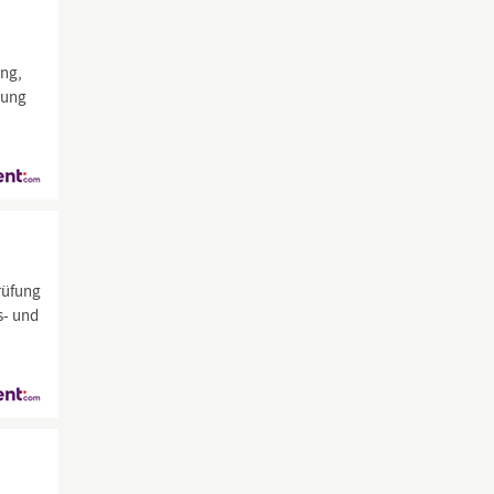
ng,
tung
rüfung
s- und