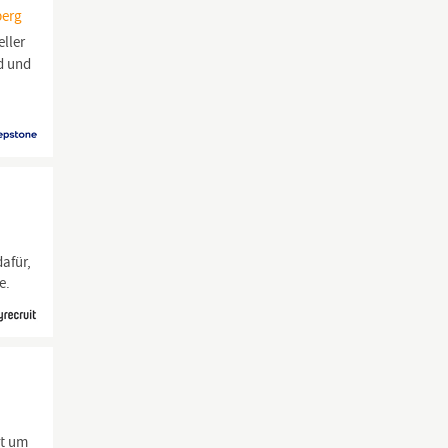
berg
eller
d und
afür,
e.
t um