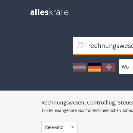
Keywortsuche
Ortssuche
Umkreissuche
Arbeitsform
Rechnungswesen, Controlling, Steuer
18 Stellenangebote aus 7 unterschiedlichen Jobb
Sortierung