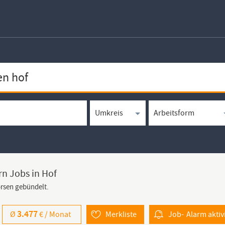
n Jobs in Hof
örsen gebündelt.
3.477
Ø
€ /
Monat
Merkliste
Job-
Alarm
aktiv