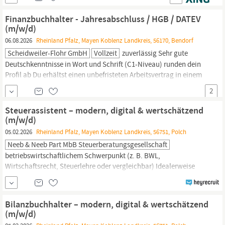
Wirtschaftsprüfung Gute Kenntnisse relevanter Standards und
Methoden im Controlling- und Reportingumfeld Hohe IT-Affinität
Finanzbuchhalter - Jahresabschluss / HGB / DATEV
sowie sehr gute Kenntnisse in MS Excel Erfahrung mit...
(m/w/d)
06.08.2026
Rheinland Pfalz, Mayen Koblenz Landkreis, 56170, Bendorf
Scheidweiler-Flohr GmbH
Vollzeit
zuverlässig Sehr gute
Deutschkenntnisse in Wort und Schrift (C1-Niveau) runden dein
Profil ab Du erhältst einen unbefristeten Arbeitsvertrag in einem
krisensicheren Unternehmen, der dir langfristige Sicherheit
2
bietet. Du bekommst bei uns 28 Tage Urlaub zu deiner Erholung.
Du hast die Möglichkeit, dich durch regelmäßige Weiterbildungen
Steuerassistent – modern, digital & wertschätzend
und Schulungen im Bereich
Rechnungswesen
und Steuern
(m/w/d)
fachlich...
05.02.2026
Rheinland Pfalz, Mayen Koblenz Landkreis, 56751, Polch
Neeb & Neeb Part MbB Steuerberatungsgesellschaft
betriebswirtschaftlichem Schwerpunkt (z. B. BWL,
Wirtschaftsrecht, Steuerlehre oder vergleichbar) Idealerweise
erste praktische Erfahrungen in einer Steuerkanzlei oder im
Rechnungswesen
Gute Kenntnisse im
Rechnungswesen
und
Steuerrecht Sicherer Umgang mit MS Office und idealerweise
Bilanzbuchhalter – modern, digital & wertschätzend
Erfahrung mit Kanzleisoftware (vorzugsweise Datev)
(m/w/d)