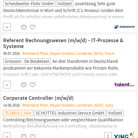
Scheidweiler-Flohr GmbH
Vollzeit
zuverlässig Sehr gute
Deutschkenntnisse in Wort und Schrift (C1-Niveau) runden dein
Profil ab Du erhältst einen unbefristeten Arbeitsvertrag in einem
krisensicheren Unternehmen, der dir langfristige Sicherheit
bietet. Du bekommst bei uns 28 Tage Urlaub zu deiner Erholung.
Du hast die Möglichkeit, dich durch regelmäßige Weiterbildungen
Referent Rechnungs­wesen (m/w/d) - IT-Prozesse &
und Schulungen im Bereich
Rechnungswesen
und Steuern
Systeme
fachlich...
09.07.2026
Rheinland Pfalz, Mayen Koblenz Landkreis, 56751, Polch
Griesson - De Beukelaer
An drei Standorten in Deutschland
produzieren wir bekannte Markenprodukte wie Prinzen Rolle,
Griesson Soft Cake, LEICHT&CROSS und Cereola sowie viele
weitere leckere Kekse und Snacks - auch als Handelsmarken. Zum
Anbeissen Ihre Rolle bei uns: Analyse, Weiterentwicklung und
Standardisierung von Prozessen im Finanz- und
Rechnungswesen​
Corporate Controller (m/w/d)
14.06.2026
Rheinland Pfalz, Mayen Koblenz Landkreis, 56322, Spay
75.000 € / Jahr
SCHOTTEL Industries Service GmbH
Vollzeit
Controlling/
Rechnungswesen
oder vergleichbare Qualifikation
Mehrjährige Berufserfahrung im Controlling, idealerweise in
einem mittelständischen Industrieunternehmen oder in der
1