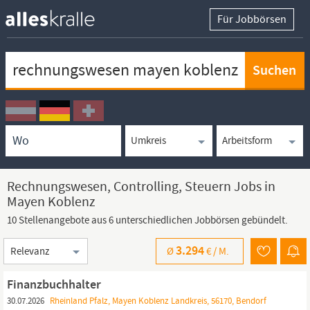
Für Jobbörsen
Keywortsuche
Ortssuche
Umkreissuche
Arbeitsform
Rechnungswesen, Controlling, Steuern Jobs in
Mayen Koblenz
10 Stellenangebote aus 6 unterschiedlichen Jobbörsen gebündelt.
Sortierung
3.294
Ø
€ /
M.
Finanzbuchhalter
30.07.2026
Rheinland Pfalz, Mayen Koblenz Landkreis, 56170, Bendorf