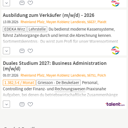
wirtschaftliche;Entscheidungen getroffen werden. Du lernst, wie
du Angebote vergleichst, Bestellungen abwickelst und
Ausbildung zum Verkäufer (m/w/d) - 2026
Kundenanfragen bearbeitest. Du unterstützt die Abteilungen...
13.09.2025
Rheinland Pfalz, Mayen Koblenz Landkreis, 56637, Plaidt
EDEKA Wirz
Lehrstelle
Du bedienst moderne Kassensysteme,
führst Zahlvorgänge durch und lernst die Abrechnung kennen.
Sortimentskenntnis : Du wirst zum Profi für unser Warensortiment
und lernst, was unsere Produkte besonders macht.
Warenwirtschaft &
Rechnungswesen
: Du unterstützt bei
Bestellungen, rechnest mit und bekommst Einblicke in die
Duales Studium 2027: Business Administration
kaufmännischen Abläufe....
(m/w/d)
05.07.2026
Rheinland Pfalz, Mayen Koblenz Landkreis, 56751, Polch
1.382,5 € / Monat
Griesson - De Beukelaer
Personal,
Controlling oder Finanz- und
Rechnungswesen
Praxisnahe
Aufgaben, bei denen du betriebswirtschaftliche Zusammenhänge
verstehst und direkt anwendest Die Möglichkeit, eigene Ideen
einzubringen, Projekte mitzugestalten und Verantwortung zu
übernehmen Ein starkes Team, das dich während deiner
Praxisphasen begleitet und