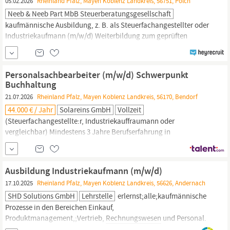
05.02.2026
Rheinland Pfalz, Mayen Koblenz Landkreis, 56751, Polch
Neeb & Neeb Part MbB Steuerberatungsgesellschaft
kaufmännische Ausbildung, z. B. als Steuerfachangestellter oder
Industriekaufmann (m/w/d) Weiterbildung zum geprüften
Bilanzbuchhalter (m/w/d) oder vergleichbare Qualifikation
Mehrjährige Berufserfahrung im
Rechnungswesen,
idealerweise
in einer Steuerkanzlei oder im Finanzbereich eines Unternehmens
Personalsachbearbeiter (m/w/d) Schwerpunkt
Sicherer Umgang mit
Buchhaltung
21.07.2026
Rheinland Pfalz, Mayen Koblenz Landkreis, 56170, Bendorf
44.000 € / Jahr
Solareins GmbH
Vollzeit
(Steuerfachangestellte:r, Industriekauffraumann oder
vergleichbar) Mindestens 3 Jahre Berufserfahrung in
Lohnbuchhaltung und/oder Personalsachbearbeitung Sicherer
Umgang mit DATEV (Lohn und Gehalt, idealerweise auch
Rechnungswesen)
Aktuelles Wissen in Lohnsteuer,
Ausbildung Industriekaufmann (m/w/d)
Sozialversicherung und Arbeitsrecht Strukturierte, gewissenhafte
17.10.2025
Rheinland Pfalz, Mayen Koblenz Landkreis, 56626, Andernach
Arbeitsweise und...
SHD Solutions GmbH
Lehrstelle
erlernst;alle;kaufmännische
Prozesse in den Bereichen Einkauf,
Produktmanagement,;Vertrieb,
Rechnungswesen
und Personal.
Du analysierst betriebliche Kennzahlen und verstehst, wie