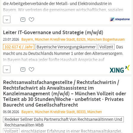
die Arbeitgeberverbände der Metall- und Elektroindustrie in
Bayern.
Wir vertreten die gemeinsamen wirtschaftlichen, sozialen
und politischen Interessen von rund 3.700 Mitgliedsbetrieben und
unterstützen diese mit effizienten Services beim Ausbau ihrer
Wettbewerbsfähigkeit – in
Bayern,
Deutschland, Europa und
Leiter IT-Governance und Strategie (m/w/d)
weltweit. Für...
23.07.2026
Bayern, München Kreisfreie Stadt, 81925, München Bogenhausen
102.617 € / Jahr
Bayerische Versorgungskammer
Vollzeit
Das
macht uns zu Deutschlands Nummer 1 unter den Altersversorgern.
In
Bayern
hat etwa jeder fünfte Haushalt Ansprüche auf
Leistungen der Bayerischen Versorgungskammer – das bedeutet
für uns eine wichtige gesellschaftliche Rolle und Verantwortung.
Um dieser dauerhaft gerecht zu werden, bündeln wir unser Know-
Rechtsanwaltsfachangestellte / Rechtsfachwirtin /
how: Als größte öffentlich-
rechtliche
Versorgungsgruppe...
Rechtsfachwirt als Anwaltsassistenz im
Kanzleimanagement (m/w/d) – München Vollzeit oder
Teilzeit ab 30 Stunden/Woche · unbefristet · Privates
Baurecht und Gesellschaftsrecht
05.08.2026
Bayern, München Kreisfreie Stadt, 80333, München
Redeker Sellner Dahs Partnerschaft Von Rechtsanwältinnen Und
Rechtsanwälten MbB
Vollzeit
einschlägiger Erfahrung in einer
Rechtsanwaltskanzlei,