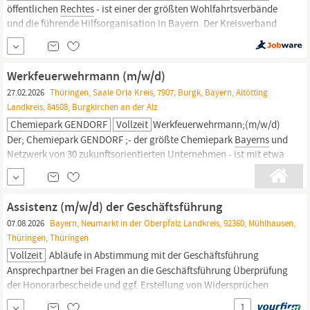
öffentlichen
Rechtes
- ist einer der größten Wohlfahrtsverbände
und die führende Hilfsorganisation in
Bayern.
Der Kreisverband
Regensburg des Bayerischen Roten Kreuzes beschäftigt rund
1.600 Mitarbeiterinnen und Mitarbeiter. Für die Verstärkung
unseres Teams suchen wir ab sofort eine Mitarbeiter für die Offene
Werkfeuerwehrmann (m/w/d)
Ganztagsschule Sinzing (m...
27.02.2026
Thüringen, Saale Orla Kreis, 7907, Burgk, Bayern, Altötting
Landkreis, 84508, Burgkirchen an der Alz
Chemiepark GENDORF
Vollzeit
Werkfeuerwehrmann;(m/w/d)
Der; Chemiepark GENDORF ;- der größte Chemiepark
Bayerns
und
Netzwerk von 30 zukunftsorientierten Unternehmen - ist mit etwa
4.000 Mitarbeitern und einem Gesamtumsatz von rund 1,5
Milliarden Euro pro Jahr einer der bedeutendsten
Wirtschaftsfaktoren in der Region. Zum; Ausbildungsstart 2026
Assistenz (m/w/d) der Geschäftsführung
07.08.2026
Bayern, Neumarkt in der Oberpfalz Landkreis, 92360, Mühlhausen,
Thüringen, Thüringen
Vollzeit
Abläufe in Abstimmung mit der Geschäftsführung
Ansprechpartner bei Fragen an die Geschäftsführung Überprüfung
der Honorarbescheide und ggf. Erstellung von Widersprüchen
Überwachung der Neuerungen im KV-
Recht
und Abstimmung mit
1