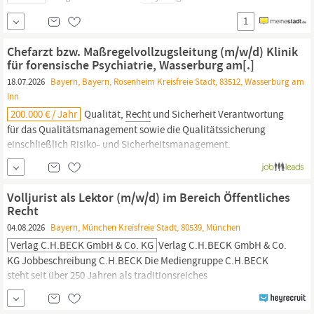
insbesondere verantwortlich für den Schutz und die Sicherheit im
1
Freistaat, kümmern uns um die Demokratie und den
Rechtsstaat,
sorgen für eine gelingende Integration und fördern den Sport.
Chefarzt bzw. Maßregelvollzugsleitung (m/w/d) Klinik
Unser Anspruch und Selbstverständnis sind, den Bürgerinnen und
für forensische Psychiatrie, Wasserburg am[.]
Bürgern eine moderne und...
18.07.2026
Bayern, Bayern, Rosenheim Kreisfreie Stadt, 83512, Wasserburg am
Inn
200.000 € / Jahr
Qualität,
Recht
und Sicherheit Verantwortung
für das Qualitätsmanagement sowie die Qualitätssicherung
einschließlich Risiko- und Sicherheitsmanagement.
Sicherstellung der Einhaltung der einschlägigen gesetzlichen
Grundlagen des Maßregelvollzugs sowie angrenzender
Rechtsvorschriften.
Weiterentwicklung von Sicherheits- und...
Volljurist als Lektor (m/w/d) im Bereich Öffentliches
Recht
04.08.2026
Bayern, München Kreisfreie Stadt, 80539, München
Verlag C.H.BECK GmbH & Co. KG
Verlag C.H.BECK GmbH & Co.
KG Jobbeschreibung C.H.BECK Die Mediengruppe C.H.BECK
steht seit über 250 Jahren als traditionsreiches
Familienunternehmen für Verlässlichkeit, Innovation und höchste
Qualität. Sie zeichnet sich durch ein breites Portfolio aus, das von