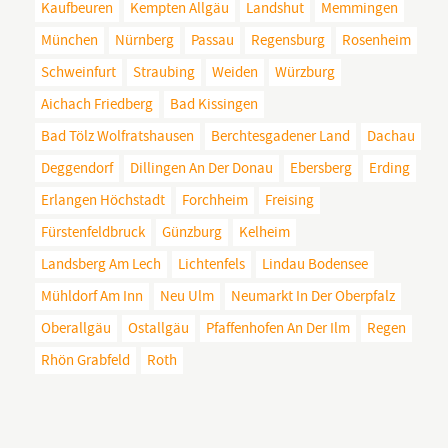
Kaufbeuren
Kempten Allgäu
Landshut
Memmingen
München
Nürnberg
Passau
Regensburg
Rosenheim
Schweinfurt
Straubing
Weiden
Würzburg
Aichach Friedberg
Bad Kissingen
Bad Tölz Wolfratshausen
Berchtesgadener Land
Dachau
Deggendorf
Dillingen An Der Donau
Ebersberg
Erding
Erlangen Höchstadt
Forchheim
Freising
Fürstenfeldbruck
Günzburg
Kelheim
Landsberg Am Lech
Lichtenfels
Lindau Bodensee
Mühldorf Am Inn
Neu Ulm
Neumarkt In Der Oberpfalz
Oberallgäu
Ostallgäu
Pfaffenhofen An Der Ilm
Regen
Rhön Grabfeld
Roth