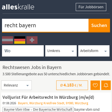
Für Jobbörsen
Keywortsuche
Ortssuche
Umkreissuche
Arbeitsform
Rechtswesen Jobs in Bayern
3.500 Stellenangebote aus 50 unterschiedlichen Jobbörsen gebündelt.
Sortierung
4.183
Ø
€ /
M.
Volljurist Für Arbeitsrecht In Würzburg (m/w/d)
07.08.2026
Bayern, Würzburg Kreisfreie Stadt, 97080, Würzburg
Bayme Vbm Vbw – Die Bayerische Wirtschaft
bayme vbm sind