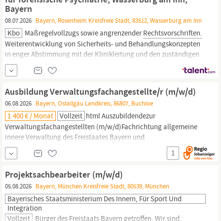
Bayern
08.07.2026
Bayern, Rosenheim Kreisfreie Stadt, 83512, Wasserburg am Inn
Kbo
Maßregelvollzugs sowie angrenzender
Rechtsvorschriften.
Weiterentwicklung von Sicherheits- und Behandlungskonzepten
in enger Abstimmung mit der Klinikleitung und den zuständigen
Behörden. Erstellung beziehungsweise Verantwortung für
forensisch-psychiatrische Gutachten und gerichtliche
Stellungnahmen. Zusammenarbeit und Weiterentwicklung
Ausbildung Verwaltungsfachangestellte/r (m/w/d)
Kollegiale und...
06.08.2026
Bayern, Ostallgäu Landkreis, 86807, Buchloe
1.400 € / Monat
Vollzeit
html Auszubildendezur
Verwaltungsfachangestellten (m/w/d)Fachrichtung allgemeine
innere Verwaltung des Freistaates
Bayern
und
Kommunalverwaltung Die Verwaltungsgemeinschaft Buchloe mit
1
über 21.000 Einwohnern ist die größte Verwaltungsgemeinschaft
in
Bayern.
Ihr gehören die Stadt Buchloe, die Gemeinde Jengen,
Projektsachbearbeiter (m/w/d)
die Gemeinde Lamerdingen und...
05.08.2026
Bayern, München Kreisfreie Stadt, 80539, München
Bayerisches Staatsministerium Des Innern, Für Sport Und
Integration
Vollzeit
Bürger des Freistaats
Bayern
getroffen. Wir sind