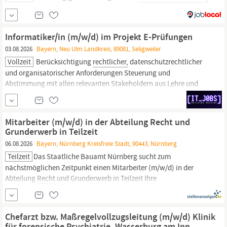
Rechtsabteilung,
Steuerberatung, Wirtschaftsprüfung oder einem
vergleichbaren professionellen Umfeld.; Eine Zusatzqualifikation
als
Rechtsfachwirtin
oder
Rechtsfachwirt
ist ausdrücklich
Informatiker/in (m/w/d) im Projekt E-Prüfungen
willkommen und wird bei Aufgabenverteilung,...
03.08.2026
Bayern, Neu Ulm Landkreis, 89081, Seligweiler
Vollzeit
Berücksichtigung
rechtlicher,
datenschutzrechtlicher
und organisatorischer Anforderungen Steuerung und
Abstimmung mit allen relevanten Stakeholdern aus Lehre und
Verwaltung Gesamtverantwortung für die technische Umsetzung
von Prüfungen in PC-Pools, mit universitären Prüfungsgeräten
sowie im BYOD-Szenario Aufbau, Betrieb und Weiterentwicklung
Mitarbeiter (m/w/d) in der Abteilung Recht und
einer...
Grunderwerb in Teilzeit
06.08.2026
Bayern, Nürnberg Kreisfreie Stadt, 90443, Nürnberg
Teilzeit
Das Staatliche Bauamt Nürnberg sucht zum
nächstmöglichen Zeitpunkt einen Mitarbeiter (m/w/d) in der
Abteilung
Recht
und Grunderwerb in Teilzeit Ihre
Aufgabenschwerpunkte: Bearbeitung der Grunderwerbsverträge
(Erfassung, Registratur, Zahlungsvorgänge) und
Grundsteuerbescheide (Erfassung und Auszahlung) Allgemeine
Chefarzt bzw. Maßregelvollzugsleitung (m/w/d) Klinik
Büro- und Registraturarbeiten Vertretung im
für forensische Psychiatrie, Wasserburg am Inn,