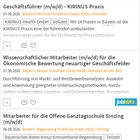
rechts-
und geisteswissenschaftlichen Publikationen
Geschäftsführer (m/w/d) - KIRINUS Praxis
07.08.2026
Bayern, München Kreisfreie Stadt, 80331, München
KIRINUS Health GmbH
Vollzeit
Mit 14 Praxen in
Bayern
ist die
KIRINUS Praxis eine der führenden ambulanten
Versorgungsgruppen für die Fachbereiche Psychotherapie,
Psychiatrie, Allgemeinmedizin, Neurologie, Pädiatrie,
Dermatologie und Physiotherapie in
Bayern.
Neben unseren
physischen Standorten bauen wir unser deutschlandweites
Wissenschaftlicher Mitarbeiter (m/w/d) für die
digitales Angebot sukzessive im...
Ökonomische Bewertung neuartiger Geschäftsfelder
07.08.2026
Bayern, Passau Kreisfreie Stadt, 94099, Ruhstorf an der Rott
Durchführung von Markt- und Wettbewerbsanalysen: Auswahl
und Anwendung geeigneter Untersuchungsmethoden, hierzu
zählen insbesondere Literatur- und Datenrecherchen, Konzeption
und Durchführung qualitativer und quantitativer Erhebungen wie
auch die Analyse von Marktvolumen, Marktstrukturen, dem
Wettbewerbsumfeld, Eintrittsbarrieren und
rechtlichen
...
Mitarbeiter für die Offene Ganztagsschule Sinzing
(m/w/d)
06.08.2026
Bayern, Regensburg Kreisfreie Stadt, 93161, Sinzing
Bayerisches Rotes Kreuz Kreisverband Regensburg
Teilzeit