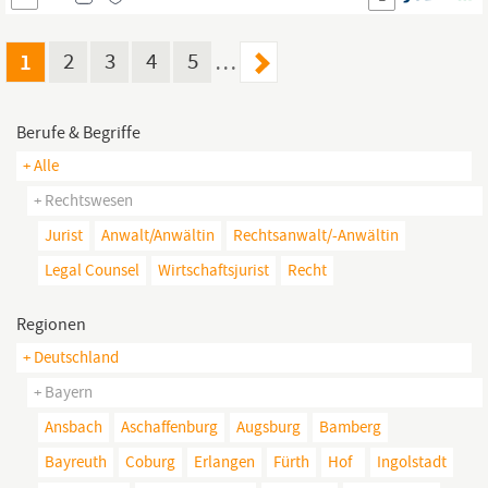
den Praxismanagern/Ärzten über notwendige
Prozessanpassungen Rechnungsprüfungen bzw. -freigabe
allgemeine
1
2
3
4
5
…
Berufe & Begriffe
+ Alle
+ Rechtswesen
Jurist
Anwalt/anwältin
Rechtsanwalt/-Anwältin
Legal Counsel
Wirtschaftsjurist
Recht
Regionen
+ Deutschland
+ Bayern
Ansbach
Aschaffenburg
Augsburg
Bamberg
Bayreuth
Coburg
Erlangen
Fürth
Hof
Ingolstadt