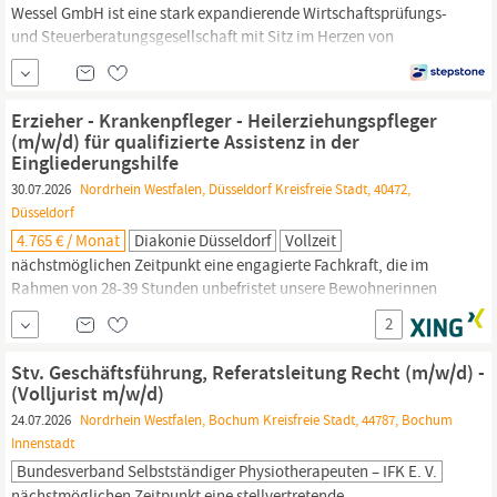
Wessel GmbH ist eine stark expandierende Wirtschaftsprüfungs-
und Steuerberatungsgesellschaft mit Sitz im Herzen von
Hamburg und
Bochum.
Seit vielen Jahren stehen wir unseren
Mandanten als verlässlicher Partner in steuerrechtlichen,
betriebswirtschaftlichen und prüfungsrelevanten Fragen zur
Erzieher - Krankenpfleger - Heilerziehungspfleger
Seite.
(m/w/d) für qualifizierte Assistenz in der
Eingliederungshilfe
30.07.2026
Nordrhein Westfalen, Düsseldorf Kreisfreie Stadt, 40472,
Düsseldorf
4.765 € / Monat
Diakonie Düsseldorf
Vollzeit
nächstmöglichen Zeitpunkt eine engagierte Fachkraft, die im
Rahmen von 28-39 Stunden unbefristet unsere Bewohnerinnen
und Bewohner bei der Verwirklichung ihres
Rechts
auf soziale
2
Teilhabe unterstützt. Aufgaben Personenzentrierte qualifizierte
Assistenz zur Erlangung, Sicherung und Verwirklichung sozialer
Stv. Geschäftsführung, Referatsleitung Recht (m/w/d) -
Teilhabe von Menschen mit einer Doppeldiagnose...
(Volljurist m/w/d)
24.07.2026
Nordrhein Westfalen, Bochum Kreisfreie Stadt, 44787, Bochum
Innenstadt
Bundesverband Selbstständiger Physiotherapeuten – IFK E. V.
nächstmöglichen Zeitpunkt eine stellvertretende