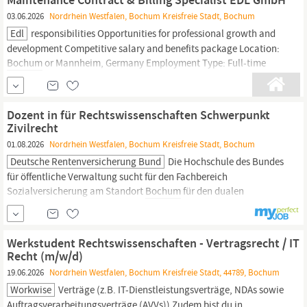
Büroorganisation und...
03.06.2026
Nordrhein Westfalen, Bochum Kreisfreie Stadt, Bochum
Edl
responsibilities Opportunities for professional growth and
development Competitive salary and benefits package Location:
Bochum
or Mannheim, Germany Employment Type: Full-time
Servicevertrags- und Fakturierungsspezialist (m/w/d) Über uns
EDL ist ein führender europäischer Anbieter von
Softwarelösungen für Radiologie-Informationssysteme
Dozent in für Rechtswissenschaften Schwerpunkt
Zivilrecht
01.08.2026
Nordrhein Westfalen, Bochum Kreisfreie Stadt, Bochum
Deutsche Rentenversicherung Bund
Die Hochschule des Bundes
für öffentliche Verwaltung sucht für den Fachbereich
Sozialversicherung am Standort
Bochum
für den dualen
Studiengang Bachelor of Laws Sie als Dozent in für
Rechtswissenschaften
Schwerpunkt Zivilrecht Ort:
Bochum
Eintrittsdatum: 01.10.2026 Bewerbungsfrist: 24.08.2026
Werkstudent Rechtswissenschaften - Vertragsrecht / IT
Ausschreibungsnummer: 25...
Recht (m/w/d)
19.06.2026
Nordrhein Westfalen, Bochum Kreisfreie Stadt, 44789, Bochum
Workwise
Verträge (z.B. IT-Dienstleistungsverträge, NDAs sowie
Auftragsverarbeitungsverträge (AVVs)) Zudem bist du in