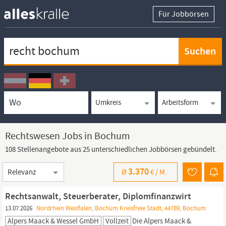
Für Jobbörsen
Keywortsuche
Ortssuche
Umkreissuche
Arbeitsform
Rechtswesen Jobs in Bochum
108 Stellenangebote aus 25 unterschiedlichen Jobbörsen gebündelt.
Sortierung
3.370
Ø
€ /
M.
Rechtsanwalt, Steuerberater, Diplomfinanzwirt
13.07.2026
Nordrhein Westfalen, Bochum Kreisfreie Stadt, 44789, Bochum
Alpers Maack & Wessel GmbH
Vollzeit
Die Alpers Maack &