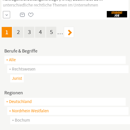
unterschiedliche
rechtliche
Themen im Unternehmen
eingebunden und unterstützt bei der Bearbeitung vielfältiger
Fragestellungen Du recherchierst zu aktuellen
Gesetzesänderungen, relevanter
Rechtsprechung
und
regulatorischen...
1
2
3
4
5
…
Berufe & Begriffe
+ Alle
+ Rechtswesen
Jurist
Regionen
+ Deutschland
+ Nordrhein Westfalen
+ Bochum