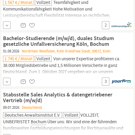
1.567 € / Monat
Vollzeit
Teamfähigkeit und
Kommunikationsfähigkeit Hohe Motivation und
Leistungsbereitschaft Flexibilität Interesse an
rechtlichen,
wirtschaftlichen und sozialen Themen Darauf können Sie sich
2
freuen: Eine vielseitige dreijährige Ausbildung, die die Bereiche
Recht
und Medizin miteinander verbindet Qualifizierte Betreuer/-
Bachelor-Studierende (m/w/d), duales Studium
innen, die Ihnen mit all...
gesetzliche Unfallversicherung Köln, Bochum
01.08.2026
Nordrhein Westfalen, Köln Kreisfreie Stadt, 50672, Köln
1.745 € / Monat
Vollzeit
Von unserer Expertise profitieren ca.
38.000 Mitgliedsbetriebe und 1,5 Millionen Versicherte in ganz
Deutschland. Zum 1. Oktober 2027 vergeben wir an unseren
Standorten in
Bochum
oder Köln Studienplätze (m/w/d) im
3
dualen Bachelor-Studiengang (B.A.) gesetzliche
Unfallversicherung –
Recht,
Rehabilitation und Verwaltung
Stabsstelle Sales Analytics & datengetriebener
Überblick:
Vertrieb (m/w/d)
09.07.2026
Deutschland
Deutsches Anwaltsinstitut E.V.
Vollzeit
VOLLZEIT,
UNBEFRISTET
Bochum
Über uns: Wir sind eine der führenden
bundesweiten Fortbildungseinrichtungen für
Rechtsanwälte
und
Notare und entwickeln unser Angebot konsequent datenbasiert