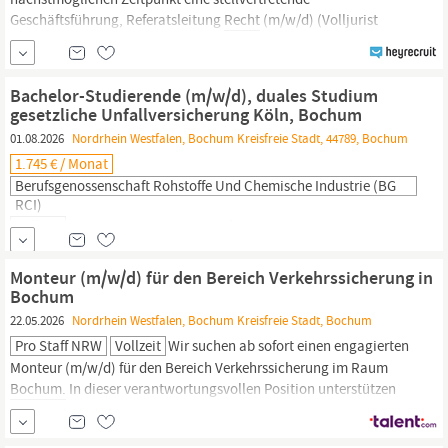
Geschäftsführung, Referatsleitung
Recht
(m/w/d) (Volljurist
m/w/d) in Vollzeit für unsere Geschäftsstelle in
Bochum.
Die Stelle
ist unbefristet. Ihre Aufgaben: Im Team mit dem Geschäftsführer
sind Sie Ansprechpartner für alle Kolleginnen und Kollegen der
Bachelor-Studierende (m/w/d), duales Studium
Geschäftsstelle. Sie verantworten...
gesetzliche Unfallversicherung Köln, Bochum
01.08.2026
Nordrhein Westfalen, Bochum Kreisfreie Stadt, 44789, Bochum
1.745 € / Monat
Berufsgenossenschaft Rohstoffe Und Chemische Industrie (BG
RCI)
Vollzeit
Von unserer Expertise profitieren ca. 38.000
Mitgliedsbetriebe und 1,5 Millionen Versicherte in ganz
Deutschland. Zum 1. Oktober 2027 vergeben wir an unseren
Monteur (m/w/d) für den Bereich Verkehrssicherung in
Standorten in
Bochum
oder Köln Studienplätze (m/w/d) im
Bochum
dualen Bachelor-Studiengang (B.A.) gesetzliche
22.05.2026
Nordrhein Westfalen, Bochum Kreisfreie Stadt, Bochum
Unfallversicherung -
Recht,
Rehabilitation und Verwaltung
Pro Staff NRW
Vollzeit
Wir suchen ab sofort einen engagierten
Überblick:
Monteur (m/w/d) für den Bereich Verkehrssicherung im Raum
Bochum.
In dieser verantwortungsvollen Position unterstützen
Sie unser Team bei der fachgerechten Sicherstellung und
Absicherung von Baustellen und Straßenverkehrsmaßnahmen