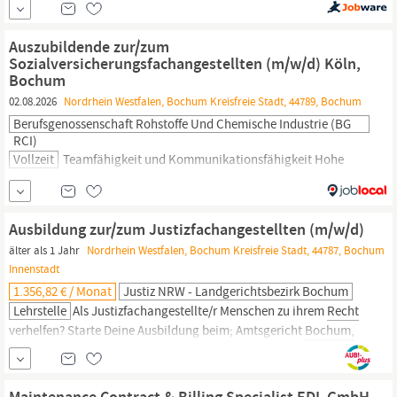
weiter. Zur Verstärkung unseres Teams suchen wir eine analytisch
starke Persönlichkeit, die unseren Vertrieb systematisch anhand
Auszubildende zur/zum
von Daten,...
Sozialversicherungsfachangestellten (m/w/d) Köln,
Bochum
02.08.2026
Nordrhein Westfalen, Bochum Kreisfreie Stadt, 44789, Bochum
Berufsgenossenschaft Rohstoffe Und Chemische Industrie (BG
RCI)
Vollzeit
Teamfähigkeit und Kommunikationsfähigkeit Hohe
Motivation und Leistungsbereitschaft Flexibilität Interesse an
rechtlichen,
wirtschaftlichen und sozialen Themen Ihr Einsatz-
und Aufgabenbereich: Regionaldirektion West Versicherte
Ausbildung zur/zum Justizfachangestellten (m/w/d)
betreuen: Sie stehen Versicherten und Hinterbliebenen als
älter als 1 Jahr
Nordrhein Westfalen, Bochum Kreisfreie Stadt, 44787, Bochum
Ansprechperson zur Verfügung, prüfen und bearbeiten Leistungs-
Innenstadt
bzw....
1.356,82 € / Monat
Justiz NRW - Landgerichtsbezirk Bochum
Lehrstelle
Als Justizfachangestellte/r Menschen zu ihrem
Recht
verhelfen? Starte Deine Ausbildung beim; Amtsgericht
Bochum,
Recklinghausen oder Witten im Landgerichtsbezirk
Bochum.
Als
Justizfachangestellte (m/w/d) sorgst Du für einen reibungslosen
Ablauf in den Gerichten und Staatsanwaltschaften in der
Maintenance Contract & Billing Specialist EDL GmbH