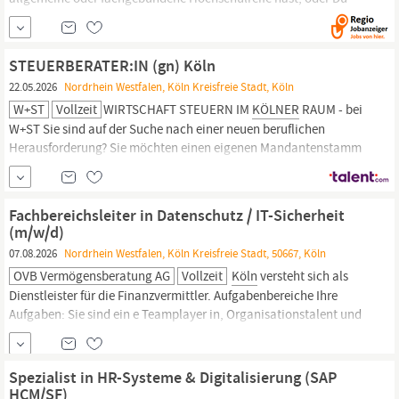
einen mittleren Bildungsabschluss mit einer abgeschlossenen,
mindestens dreijährigen, anerkannten Ausbildung mit der
Abschlussnote 2,5 oder besser hast. Du dich für
rechtliche,
STEUERBERATER:IN (gn) Köln
medizinische und...
22.05.2026
Nordrhein Westfalen, Köln Kreisfreie Stadt, Köln
W+ST
Vollzeit
WIRTSCHAFT STEUERN IM
KÖLNER
RAUM - bei
W+ST Sie sind auf der Suche nach einer neuen beruflichen
Herausforderung? Sie möchten einen eigenen Mandantenstamm
betreuen, abwechslungsreiche Unternehmen aus verschiedenen
Branchen begleiten und Teil eines qualifizierten, kollegialen
Teams sein? Dann freuen wir uns darauf, Sie kennenzulernen!
Fachbereichsleiter in Datenschutz / IT-Sicherheit
(m/w/d)
07.08.2026
Nordrhein Westfalen, Köln Kreisfreie Stadt, 50667, Köln
OVB Vermögensberatung AG
Vollzeit
Köln
versteht sich als
Dienstleister für die Finanzvermittler. Aufgabenbereiche Ihre
Aufgaben: Sie sind ein e Teamplayer in, Organisationstalent und
haben einen Blick fürs Detail? Dann bieten wir Ihnen ein
spannendes Aufgabenspektrum! Beratung und Unterstützung des
Vorstandes und der Fachbereiche in allen Fragen zu Datenschutz,
Spezialist in HR-Systeme & Digitalisierung (SAP
Informationssicherheit und
rechtskonformem
KI-Einsatz (u. a.
HCM/SF)