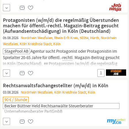
dem Jetzt bewerben . Wähle zwischen einem unserer vakanten
Standorte: Dortmund, Dresden,
Köln,
Leipzig oder Münster. Das
erwartet Dich Du vermittelst wissenschaftlich fundierte
Protagonisten (w/m/d) die regelmäßig Überstunden
Kenntnisse mit hohem Praxisbezug, z.B.
machen für öffentl.-rechtl. Magazin-Beitrag gesucht
(Aufwandsentschädigung) in Köln (Deutschland)
05.08.2026
Nordrhein Westfalen, Rhein Erft Kreis, 50354, Hürth, Nordrhein
Westfalen, Köln Kreisfreie Stadt, Köln
StagePool AB
Agentur sucht Protagonist oder Protagonistin im
Spielalter 20-65 Jahre für öffentl.-
rechtl
. Magazin-Beitrag gesucht
in
Köln
(Deutschland). ## Protagonisten (w/m/d) die regelmäßig
Überstunden machen für öffentl.-
rechtl
. Magazin-Beitrag gesucht
1
## Bundesweit | Beschäftigte (m/w/d), die regelmäßig
Überstunden machen, für öffentl.-
rechtl
. Magazin-Beitrag |
Rechtsanwaltsfachangestellter (m/w/d) in Köln
03.08.2026
Nordrhein Westfalen, Köln Kreisfreie Stadt, Köln
90 € / Stunde
Becker Büttner Held Rechtsanwälte Steuerberater
Unternehmensberater PartGmbB
Rechtsberatung,
Wirtschaftsprüfung, Steuerberatung und
Unternehmensberatung. All das wäre ohne ein starkes Team