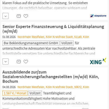
klaren Fokus auf die praktische Umsetzung. So entstehen
Lösungen, die
rechtlich
belastbar, operativ wirksam und
langfristig skalierbar sind. Unser interdisziplinäres Team aus
Rechtsanwält:innen,
Jurist:innen sowie Expert:innen für
Datenschutz, Compliance, Informationssicherheit und
Senior Experte Finanzsteuerung & Liquiditätsplanung
technologische Innovation
(w/m/d)
01.08.2026
Nordrhein Westfalen, Köln Kreisfreie Stadt, 51149, Köln
Bw Bekleidungsmanagement GmbH
Vollzeit
für
unterschiedliche Adressaten klar nachvollziehbar. Als zentrale
Schnittstelle vernetzen Sie unterschiedliche Fachbereiche und
Stakeholder, koordinieren die Zusammenarbeit mit Controlling,
Accounting, Bilanzierung, Treasury,
Recht,
Einkauf, Logistik und
IT und sichern so einen reibungslosen Informationsfluss –
Auszubildende zur/zum
Sozialversicherungsfachangestellten (m/w/d) Köln,
Bochum
04.08.2026
Nordrhein Westfalen, Köln Kreisfreie Stadt, 50672, Köln
1.567 € / Monat
Vollzeit
Teamfähigkeit und
Kommunikationsfähigkeit Hohe Motivation und
Leistungsbereitschaft Flexibilität Interesse an
rechtlichen,
wirtschaftlichen und sozialen Themen Darauf können Sie sich