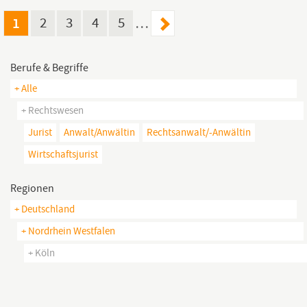
undenkbar. Deshalb unterstützen rund 1.000 Mitarbeiter:innen in
Berlin, München,
Köln,
Hamburg, Stuttgart, Erfurt und Brüssel
1
2
3
4
5
…
unsere Mandant:innen vor und hinter den Kulissen. Unser Team
wächst. Wir freuen uns über...
Berufe & Begriffe
+ Alle
+ Rechtswesen
Jurist
Anwalt/anwältin
Rechtsanwalt/-Anwältin
Wirtschaftsjurist
Regionen
+ Deutschland
+ Nordrhein Westfalen
+ Köln