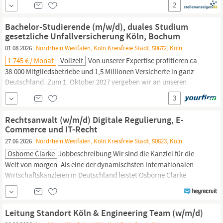
2
freuen: Eine vielseitige dreijährige Ausbildung, die die Bereiche
Recht
und Medizin miteinander verbindet Qualifizierte Betreuer/-
Bachelor-Studierende (m/w/d), duales Studium
innen, die Ihnen mit all...
gesetzliche Unfallversicherung Köln, Bochum
01.08.2026
Nordrhein Westfalen, Köln Kreisfreie Stadt, 50672, Köln
1.745 € / Monat
Vollzeit
Von unserer Expertise profitieren ca.
38.000 Mitgliedsbetriebe und 1,5 Millionen Versicherte in ganz
Deutschland. Zum 1. Oktober 2027 vergeben wir an unseren
Standorten in Bochum oder
Köln
Studienplätze (m/w/d) im
3
dualen Bachelor-Studiengang (B.A.) gesetzliche
Unfallversicherung –
Recht,
Rehabilitation und Verwaltung
Rechtsanwalt (w/m/d) Digitale Regulierung, E-
Überblick:
Commerce und IT-Recht
27.06.2026
Nordrhein Westfalen, Köln Kreisfreie Stadt, 50823, Köln
Osborne Clarke
Jobbeschreibung Wir sind die Kanzlei für die
Welt von morgen. Als eine der dynamischsten internationalen
Wirtschaftskanzleien in Deutschland leistet Osborne Clarke
Mandatsarbeit auf höchstem Niveau. An unseren Standorten
Berlin, Hamburg,
Köln
und München arbeiten mehr als 600
Mitarbeitende gemeinsam an den wichtigen Themen der Zukunft.
Leitung Standort Köln & Engineering Team (w/m/d)
Wir sind ...