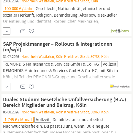
28.06.2026
Nordrhein Westfalen, Köln Kreisfreie Stadt, Köln
100.000 € / Jahr
Geschlecht, Nationalität, ethnischer und
sozialer Herkunft, Religion, Behinderung, Alter sowie sexueller
Orientierung und Identität, körperlichen Merkmalen,
Familienstand oder einem anderen sachfremden Kriterium nach
geltendem
Recht.
#J-18808-Ljbffr
SAP Projektmanager – Rollouts & Integrationen
(m/w/d)
31.07.2026
Nordrhein Westfalen, Köln Kreisfreie Stadt, 50735, Köln
REMONDIS Maintenance & Services GmbH & Co. KG
Vollzeit
REMONDIS Maintenance & Services GmbH & Co. KG, mit Sitz in
Köln,
ist Teil der REMONDIS-Gruppe und Gesellschafter sowie
Servicegesellschaft der Unternehmensverbunde BUCHEN und
XERVON. Wir bündeln strategische Steuerung und zentrale
Services in Bereichen wie
Recht,
Personal, Marketing und IT – und
Duales Studium Gesetzliche Unfallversicherung (B.A.),
schaffen so die Basis
Bereich Mitglieder und Beitrag, Köln
05.08.2026
Nordrhein Westfalen, Köln Kreisfreie Stadt, 50968, Köln
1.745 € / Monat
Vollzeit
Du bildest aus und arbeitest
Nachwuchskräfte ein. Du passt zu uns, wenn: Du eine gute
allgemeine oder fachgebundene Hochschulreife hast, oder Du