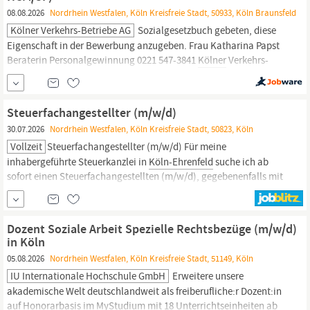
08.08.2026
Nordrhein Westfalen, Köln Kreisfreie Stadt, 50933, Köln Braunsfeld
Kölner Verkehrs-Betriebe AG
Sozialgesetzbuch gebeten, diese
Eigenschaft in der Bewerbung anzugeben. Frau Katharina Papst
Beraterin Personalgewinnung 0221 547-3841
Kölner
Verkehrs-
Betriebe AG Scheidtweilerstraße 38 50933
Köln
www.kvb.koeln
Jetzt Bewerben Drucken Teilen Wer zu uns kommt, bewegt etwas.
Eine Millionenstadt zum Beispiel. Und den Verkehr von morgen...
Steuerfachangestellter (m/w/d)
30.07.2026
Nordrhein Westfalen, Köln Kreisfreie Stadt, 50823, Köln
Vollzeit
Steuerfachangestellter (m/w/d) Für meine
inhabergeführte Steuerkanzlei in
Köln-Ehrenfeld
suche ich ab
sofort einen Steuerfachangestellten (m/w/d), gegebenenfalls mit
Zusatzqualifikation. Ihre Aufgaben: Erstellung von
Jahresabschlüssen und Steuererklärungen für Mandanten
verschiedener
Rechtsformen,
insbesondere auch Gewinnermittler
Dozent Soziale Arbeit Spezielle Rechtsbezüge (m/w/d)
gem. §
in Köln
05.08.2026
Nordrhein Westfalen, Köln Kreisfreie Stadt, 51149, Köln
IU Internationale Hochschule GmbH
Erweitere unsere
akademische Welt deutschlandweit als freiberufliche:r Dozent:in
auf Honorarbasis im MyStudium mit 18 Unterrichtseinheiten ab