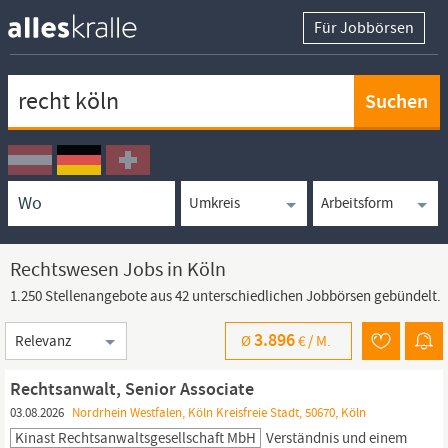
Für Jobbörsen
Keywortsuche
Ortssuche
Umkreissuche
Arbeitsform
Rechtswesen Jobs in Köln
1.250 Stellenangebote aus 42 unterschiedlichen Jobbörsen gebündelt.
Sortierung
3.896
Ø
€ /
M.
Rechtsanwalt, Senior Associate
03.08.2026
Nordrhein Westfalen, Köln Kreisfreie Stadt, 50670, Köln
Kinast Rechtsanwaltsgesellschaft MbH
Verständnis und einem