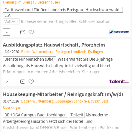
Freiburg im Breisgau Betzenhausen
Caritasverband Für Den Landkreis Breisgau- Hochschwarzwald
E.V.
Vollzeit
In dieser verantwortungsvollen Schlüsselposition
übernehmen Sie die standortübergreifende
Gesamtverantwortung für die
hauswirtschaftlichen
Bereiche
unserer sozialen Dienste, zentralen Dienste und fünf
Ausbildungsplatz Hauswirtschaft, Pforzheim
Seniorenzentren. Sie gestalten Prozesse aktiv mit, entwickeln
16.07.2026
Baden Württemberg, Esslingen Landkreis, Esslingen
Qualitätsstandards weiter und sorgen für eine wirtschaftliche,
moderne und zukunftsorientierte Ausrichtung der
Hauswirtschaft.
Dienste Für Menschen (DfM)
Was erwartet Sie Die 3-jährige
Ausbildung als
Hauswirtschafter/-in
ist vielseitig und bietet
Erfahrungen in mehreren Arbeitsbereichen. Sie tragen
Verantwortung, arbeiten gemeinsam im Team und übernehmen
sinnhafte Tätigkeiten. Sie lernen alle Bereiche der
Hauswirtschaft
kennen: Großküche,
Reinigung
und Wäscherei. Später...
Housekeeping-Mitarbeiter / Reinigungskraft (m/w/d)
31.07.2026
Baden Württemberg, Göppingen Landkreis, 73337, Bad
Überkingen
DEHOGA Campus Bad Überkingen
Teilzeit
Als moderne
Arbeitgeberorganisation setzt sich der Hotel- und
Gaststättenverband DEHOGA
Baden-Württemberg
in Politik und