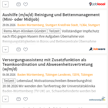
Öffentlichkeit für die Anliegen von Hotellerie und Gastronomie im
Land ein. Für das Team des DEHOGA Campus suchen wir eine:n
Housekeeping-Mitarbeiter /
Reinigungskraft
(m⁠/⁠w⁠/⁠d). (Teilzeit /
Aushilfe (m/w/d) Reinigung und Bettenmanagement
Bad Überkingen) IHRE...
(Mini- oder Midijob)
29.05.2026
Baden Württemberg, Stuttgart Kreisfreie Stadt, 71364, Stuttgart
Rems-Murr-Kliniken GGmbH
Teilzeit
Vollständiger Impfschutz
nach IfSG gegen Masern Ihre Aufgaben Übernahme von
Reinigungstätigkeiten
in Büros und Bettenzentrale Übernahme
von Tätigkeiten in anderen
hauswirtschaftlichen
Bereichen nach
Bedarf Jetzt bewerben Weitere Informationen Die Rems-Murr-
Kliniken - ein attraktiver Arbeitgeber Personalentwicklung in den
Versorgungsassistenz mit Zusatzfunktion als
Rems-Murr...
Teamkoordination und Abwesenheitsvertretung
(w/m/d)
05.08.2026
Baden Württemberg, Tübingen Landkreis, 72076, Tübingen
Teilzeit
Lebenslauf, Motivationsschreiben Bewerbungsfrist:
20.08.2026 Wir wenden den Tarifvertrag der Universitätsklinika
Baden-Württemberg
(TV UK) an, Schwerbehinderte werden bei
gleicher Eignung vorrangig berücksichtigt. Vorstellungskosten
können leider nicht übernommen werden. Wir bitten um
Beachtung der geltenden Impfregelungen.