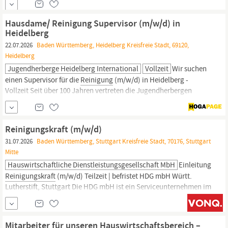
Panoramablick über den Ort. Die Einrichtung ist sehr gut in das
Gemeinwesen eingebunden und wird von ehrenamtlich
Hausdame/ Reinigung Supervisor (m/w/d) in
Engagierten unterstützt. Eine Bushaltestelle befindet sich wenige
Heidelberg
Gehminuten...
22.07.2026
Baden Württemberg, Heidelberg Kreisfreie Stadt, 69120,
Heidelberg
Jugendherberge Heidelberg International
Vollzeit
Wir suchen
einen Supervisor für die
Reinigung
(m/w/d) in Heidelberg -
Vollzeit Seit über 100 Jahren vertreten die Jugendherbergen
Werte, die das Leben bereichern. Als gemeinnütziger Verband
betreiben wir 47 Jugendherbergen an den schönsten Orten in
Baden-Württemberg.
Wir schaffen Momente und Erlebnisse, die
Reinigungskraft (m/w/d)
im Kopf bleiben und zu Herzen...
31.07.2026
Baden Württemberg, Stuttgart Kreisfreie Stadt, 70176, Stuttgart
Mitte
Hauswirtschaftliche Dienstleistungsgesellschaft MbH
Einleitung
Reinigungskraft
(m/w/d) Teilzeit | befristet HDG mbH Württ.
Lutherstift, Stuttgart Die HDG mbH ist ein Serviceunternehmen im
Konzern der Evangelischen Heimstiftung GmbH, einem der
größten Träger im Bereich Altenhilfe und Rehabilitation in
Baden-Württemberg.
Zu ihren Dienstleistungen gehören die
Mitarbeiter für unseren Hauswirtschaftsbereich –