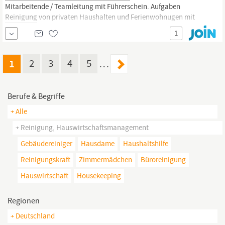
Mitarbeitende / Teamleitung mit Führerschein. Aufgaben
Reinigung
von privaten Haushalten und Ferienwohnugen mit
eigenem Team Koordination und Leitung des
Reinigungsteams
1
für Haushalte und Ferienwohnungen Sicherstellen der Einhaltung
von Qualitätsstandards und
Reinigungsprotokollen
Planung und
Zuweisung von
Reinigungsterminen
und Aufgaben an das...
1
2
3
4
5
…
Berufe & Begriffe
+ Alle
+ Reinigung, Hauswirtschaftsmanagement
Gebäudereiniger
Hausdame
Haushaltshilfe
Reinigungskraft
Zimmermädchen
Büroreinigung
Hauswirtschaft
Housekeeping
Regionen
+ Deutschland