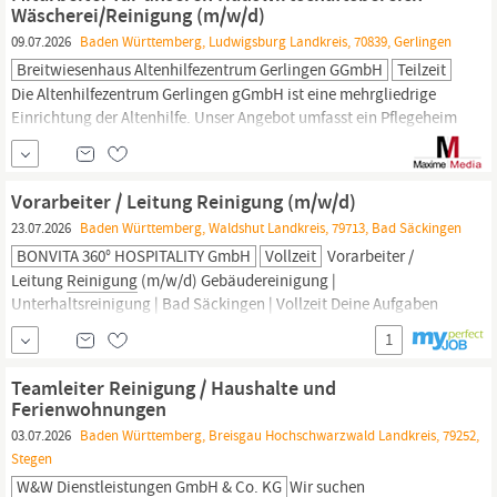
Betriebsführung von Küchen,
hauswirtschaftliche
Wäscherei/Reinigung (m/w/d)
09.07.2026
Baden Württemberg, Ludwigsburg Landkreis, 70839, Gerlingen
Breitwiesenhaus Altenhilfezentrum Gerlingen GGmbH
Teilzeit
Die Altenhilfezentrum Gerlingen gGmbH ist eine mehrgliedrige
Einrichtung der Altenhilfe. Unser Angebot umfasst ein Pflegeheim
mit Tagespflege, betreutes Wohnen und 3 Wohngemeinschaften
für Menschen mit unterschiedlichem Unterstützungsbedarf. Wir
suchen ab sofort einen Mitarbeiter für unseren
Vorarbeiter / Leitung Reinigung (m/w/d)
Hauswirtschaftsbereich
– Wäscherei/
Reinigung
(m/w/d) in
23.07.2026
Baden Württemberg, Waldshut Landkreis, 79713, Bad Säckingen
Teilzeit 60%
BONVITA 360° HOSPITALITY GmbH
Vollzeit
Vorarbeiter /
Leitung
Reinigung
(m/w/d) Gebäudereinigung |
Unterhaltsreinigung | Bad Säckingen | Vollzeit Deine Aufgaben
Organisation und Koordination der täglichen Abläufe im
1
Reinigungsteam
Planung von Einsätzen, Dienstplänen und
Vertretungen Sicherstellung der Material-, Wäsche- und
Teamleiter Reinigung / Haushalte und
Reinigungsmittelversorgung
...
Ferienwohnungen
03.07.2026
Baden Württemberg, Breisgau Hochschwarzwald Landkreis, 79252,
Stegen
W&W Dienstleistungen GmbH & Co. KG
Wir suchen