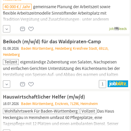
40.000 € / Jahr
gemeinsame Planung der Arbeitszeit sowie
flexible Arbeitszeitmodelle Sinnstiftender Arbeitsplatz mit
Tradition Vergütung und Zusatzleistungen : unter anderem
Jahressonderzahlung, Vermögenswirksame Leistungen und
Mitarbeitenden Rabatte Sie übernehmen die Leitung des
Gesamtbereichs
Hauswirtschaft
und verantworten die Bereiche
Beikoch (m/w/d) für das Waldpiraten-Camp
Speisenversorgung, Wäsche und
Reinigung.
01.08.2026
Baden Württemberg, Heidelberg Kreisfreie Stadt, 69115,
Heidelberg
Teilzeit
eigenständige Zubereitung von Salaten, Nachspeisen
und einfachen Gerichten Unterstützung des Küchenteams bei der
Herstellung von Speisen Auf- und Abbau des warmen und kalten
Buffets Sicherstellung eines einwandfreien Zustands der Küche im
1
laufenden Veranstaltungsbetrieb Unterstützung der täglichen
Reinigung
von Küche, Spülküche und Speisesaal...
Hauswirtschaftlicher Helfer (m/w/d)
18.07.2026
Baden Württemberg, Enzkreis, 71296, Heimsheim
Wohlfahrtswerk Für Baden-Württemberg
Vollzeit
Das Haus
Heckengäu in Heimsheim umfasst 60 Pflegeplätze, eine
Tagespflege mit 12 Plätzen und einen ambulanten Dienst. Seiner
erhöhten Lage verdankt das Haus den beindruckenden