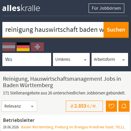
Für Jobbörsen
Keywortsuche
Ortssuche
Umkreissuche
Arbeitsform
Reinigung, Hauswirtschaftsmanagement Jobs in
Baden Württemberg
171 Stellenangebote aus 26 unterschiedlichen Jobbörsen gebündelt.
Sortierung
2.853
Ø
€ /
M.
Betriebsleiter
28.06.2026
Baden Württemberg, Freiburg im Breisgau Kreisfreie Stadt, 79111,