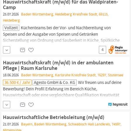
Hauswirtschaftskraft (m/w/d) für das Waldpiraten-
Camp
25.07.2026
Baden Württemberg, Heidelberg Kreisfreie Stadt, 69115,
Heidelberg
Vollzeit
Küchenteams bei der Vor- und Nachbereitung von
Speisen und der Ausgabe von Speisen und Getränken
Sicherstellung von Ordnung und Sauberkeit in Küche, Spülküche
und Lagerbereichen Unterstützung bei der Einhaltung der
4
geltenden Hygienevorschriften (HACCP)
Reinigung
und
Hauswirtschaft:
Reinigung
der Gästezimmer, Camp...
Hauswirtschaftskraft (m/w/d) in der ambulanten
Pflege | Raum Karlsruhe
18.06.2026
Baden Württemberg, Karlsruhe Kreisfreie Stadt, 76297, Stutensee
36.500 € / Jahr
Agesto GmbH & Co. KG
Wir freuen uns auf deine
Bewerbung! Dein Profil Erfahrung im Bereich Küche,
Hauswirtschaft
oder eine vergleichbare Qualifikation Kreativität
und Innovationsfreude sowie flexibles Denken in der Küche und
beim Kochen Bereitschaft, Hygieneanforderungen konsequent
umzusetzen und
hauswirtschaftliche
Aufgaben zu übernehmen
Hauswirtschaftliche Betriebsleitung (m/w/d)
Belastbarkeit und ein
21.07.2026
Bayern, Baden Württemberg, Schwäbisch Hall Landkreis, 74597,
Mittelmühle