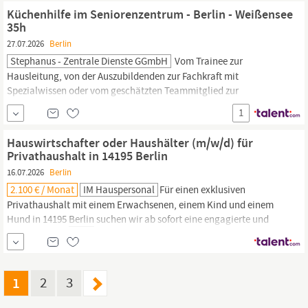
Handverlesenes Personal für Entscheidungs­träger:innern von
Küchenhilfe im Seniorenzentrum - Berlin - Weißensee
Weltrang Wir begleiten Sie auch
35h
27.07.2026
Berlin
Stephanus - Zentrale Dienste GGmbH
Vom Trainee zur
Hausleitung, von der Auszubildenden zur Fachkraft mit
Spezialwissen oder vom geschätzten Teammitglied zur
Bereichsleitung: Welchen nächsten Entwicklungsschritt
1
wünschen Sie sich – fachlich, räumlich oder finanziell? Sprechen
Sie mit uns darüber! Sie unterstützen das Küchenteam am
Hauswirtschafter oder Haushälter (m/w/d) für
Standort
Berlin-Weißensee
im täglichen Produktions- und...
Privathaushalt in 14195 Berlin
16.07.2026
Berlin
2.100 € / Monat
IM Hauspersonal
Für einen exklusiven
Privathaushalt mit einem Erwachsenen, einem Kind und einem
Hund in 14195
Berlin
suchen wir ab sofort eine engagierte und
erfahrene Vollzeitkraft im Bereich
Hauswirtschaft.
Sie sind auf der
Suche nach einer verantwortungsvollen Aufgabe in einem
gepflegten und familiären Umfeld? Dann freuen wir uns auf Ihre
Bewerbung.
1
2
3