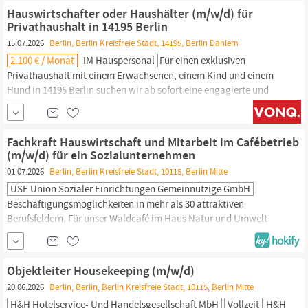
Unternehmensgruppe Fürsorge im Alter wurde im Jahre 1978
Hauswirtschafter oder Haushälter (m/w/d) für
gegründet und ist heute eines der profiliertesten Unternehmen auf
Privathaushalt in 14195 Berlin
dem
Berliner
Pflegemarkt.
15.07.2026
Berlin, Berlin Kreisfreie Stadt, 14195, Berlin Dahlem
2.100 € / Monat
IM Hauspersonal
Für einen exklusiven
Privathaushalt mit einem Erwachsenen, einem Kind und einem
Hund in 14195
Berlin
suchen wir ab sofort eine engagierte und
erfahrene Vollzeitkraft im Bereich
Hauswirtschaft.
Sie sind auf der
Suche nach einer verantwortungsvollen Aufgabe in einem
gepflegten und familiären Umfeld? Dann freuen wir uns auf Ihre
Fachkraft Hauswirtschaft und Mitarbeit im Cafébetrieb
Bewerbung.
(m/w/d) für ein Sozialunternehmen
01.07.2026
Berlin, Berlin Kreisfreie Stadt, 10115, Berlin Mitte
USE Union Sozialer Einrichtungen Gemeinnützige GmbH
Beschäftigungsmöglichkeiten in mehr als 30 attraktiven
Berufsfeldern. Für unser Waldcafé im Haus Natur und Umwelt
(HNU) in der Wuhlheide suchen wir ab sofort eine FACHKRAFT
HAUSWIRTSCHAFT
UND MITARBEIT IM CAFÉBETRIEB (M/W/D)
FÜR EIN SOZIALUNTERNEHMEN IM
BERLINER
SÜDOSTEN
Objektleiter Housekeeping (m/w/d)
SOZIAL & NACHHALTIG! │ IHRE AUFGABEN Fachanleitung: Sie...
20.06.2026
Berlin, Berlin, Berlin Kreisfreie Stadt, 10115, Berlin Mitte
H&H Hotelservice- Und Handelsgesellschaft MbH
Vollzeit
H&H