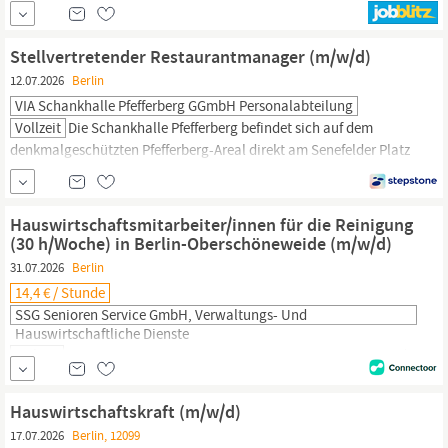
Einsatz nur in unserer Einrichtung eine Funktionszulage als
Teamleitung
Reinigung
Jahressonderzahlungen bis zu 3.000...
Stellvertretender Restaurantmanager (m/w/d)
12.07.2026
Berlin
VIA Schankhalle Pfefferberg GGmbH Personalabteilung
Vollzeit
Die Schankhalle Pfefferberg befindet sich auf dem
denkmalgeschützten Pfefferberg-Areal direkt am Senefelder Platz
in
Berlin-Prenzlauer
Berg. Unter ihrem Dach befindet sich ein
Braugasthaus mit eigener Bierbrauerei und historischem
Biergarten, das Pfefferberg Theater samt der Event-Location
Hauswirtschaftsmitarbeiter/innen für die Reinigung
Glaspalast sowie zwei multifunktionale Veranstaltungsräume.
(30 h/Woche) in Berlin-Oberschöneweide (m/w/d)
31.07.2026
Berlin
14,4 € / Stunde
SSG Senioren Service GmbH, Verwaltungs- Und
Hauswirtschaftliche Dienste
Teilzeit
Für unser Team im Caritas-Seniorenzentrum St. Konrad
in
Berlin-Oberschöneweide
suchen wir ab sofort
Hauswirtschaftsm
itarbeiter/innen für die
Reinigung
(w/m/d) in
Hauswirtschaftskraft (m/w/d)
Teilzeit für 30 Stunden/Woche. Die SSG Senioren Service GmbH ist
17.07.2026
Berlin, 12099
eine Tochtergesellschaft der Caritas Altenhilfe gGmbH und