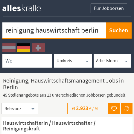
Für Jobbörsen
Keywortsuche
Ortssuche
Umkreissuche
Arbeitsform
Reinigung, Hauswirtschaftsmanagement Jobs in
Berlin
45 Stellenangebote aus 13 unterschiedlichen Jobbörsen gebündelt.
Sortierung
2.923
Ø
€ /
M.
Hauswirtschafterin / Hauswirtschafter /
Reinigungskraft