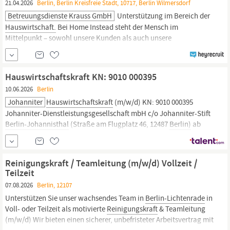
21.04.2026
Berlin, Berlin Kreisfreie Stadt, 10717, Berlin Wilmersdorf
Betreuungsdienste Krauss GmbH
Unterstützung im Bereich der
Hauswirtschaft.
Bei Home Instead steht der Mensch im
Mittelpunkt – sowohl unsere Kunden als auch unsere
Mitarbeitenden. Ihre Aufgaben • Allgemeine
Reinigung
der
Wohnräume. • Waschen, Bügeln, Einräumen - allgemeine
Wäschepflege. • Unterstützung beim Einkaufen von
Hauswirtschaftskraft KN: 9010 000395
Lebensmitteln. • Zubereitung kleinerer...
10.06.2026
Berlin
Johanniter
Hauswirtschaftskraft
(m/w/d) KN: 9010 000395
Johanniter-Dienstleistungsgesellschaft mbH c/o Johanniter-Stift
Berlin-Johannisthal
(Straße am Flugplatz 46, 12487
Berlin)
ab
sofort, 12 Monate mit Option auf Verlängerung/ Entfristung
Teilzeit, 20 Stunden/Woche „Exzellenter Service ist eine Garantie
für gute Gefühle.“
Reinigungskraft / Teamleitung (m/w/d) Vollzeit /
Teilzeit
07.08.2026
Berlin, 12107
Unterstützen Sie unser wachsendes Team in
Berlin-Lichtenrade
in
Voll- oder Teilzeit als motivierte
Reinigungskraft
& Teamleitung
(m/w/d) Wir bieten einen sicherer, unbefristeter Arbeitsvertrag mit