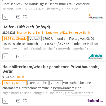
Hotelservice- und Handelsgesellschaft mbH Frau Schmeiser
Telefon: 089/35726-172 E-Mail: karriere@h-und-h.de
Olschewskibogen 14 - 80935 München - www.h-und-h.de
Housekeeping-Mitarbeiterin; Haushaltskraft;
Hauswirtschaftlichein;
Hauswirtschaftskraft;
Helfer - Hilfskraft (m/w/d)
Hauswirtschaftsmitarbeiterin;
Immobilienexperte/-expertin;
26.06.2026
Brandenburg, Barnim Landkreis, 16321, Bernau bei Berlin
14,96 € / Stunde
Vollzeit
17:00 Uhr und am Freitag von 08:00
bis 15:00 Uhr telefonisch unter 0 33 61 / 3 77 87 - 0 oder per Mail an
fuerstenwalde oder Produktionshelfer (m/w/d), Lagerhelfer
(m/w/d), Hilfsarbeiter (m/w/d), Bauhelfer (m/w/d),
Reinigungskraft
(m/w/d), Servicekraft (m/w/d) oder
Hauswirtschaftskraft
(m/w/d)? Dann bewirb Dich jetzt gleich
Haushälterin (m/w/d) für gehobenen Privathaushalt,
online auf...
Berlin
05.08.2026
Berlin
4.500 € / Monat
OPMG GmbH
Vollzeit
Wir suchen für eine
charmante Unternehmerfamilie in
Berlin-Dahlem
eine
eigenständige und tüchtige Haushälterin /
Hauswirtschafterin
(m/w/d), die sich langfristig um das grosszügige Haus mit den
dazugehörigen Einheiten kümmert. DAS IST OPMG