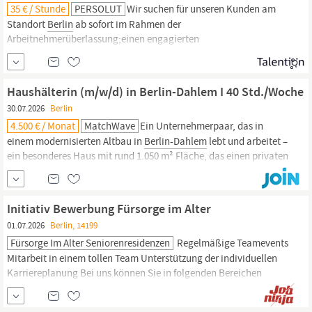
erbringt
35 € / Stunde
hauswirtschaftliche
PERSOLUT
Wir suchen für unseren Kunden am
Dienstleistungen
Standort
Berlin
ab sofort im Rahmen der
Arbeitnehmerüberlassung;einen engagierten
Hauswirtschaftskraft
(m/w/d) Über uns PERSOLUT
Berlin
GmbH -
das sind jahrelange Erfahrung und Kompetenz in allen Bereichen
der Personaldienstleistung. Gastronomie, Medizin & Pflege,
Haushälterin (m/w/d) in Berlin-Dahlem I 40 Std./Woche
Office-Management...
30.07.2026
Berlin
4.500 € / Monat
MatchWave
Ein Unternehmerpaar, das in
einem modernisierten Altbau in
Berlin-Dahlem
lebt und arbeitet –
ein besonderes Haus mit rund 1.050 m² Fläche, das einen privaten
Wohnbereich (ca. 350 m²), eine Ausstellungsfläche (ca. 600 m²)
und ein Büro (ca. 100 m²) vereint.Wir suchen eine Person, die
dieses Zuhause mit Sorgfalt,
Initiativ Bewerbung Fürsorge im Alter
01.07.2026
Berlin, 14199
Fürsorge Im Alter Seniorenresidenzen
Regelmäßige Teamevents
Mitarbeit in einem tollen Team Unterstützung der individuellen
Karriereplanung Bei uns können Sie in folgenden Bereichen
arbeiten: Pflege Küche
Hauswirtschaft
&
Reinigung
Verwaltung
Soziale Betreuung Haustechnik Ihr Arbeitgeber Die