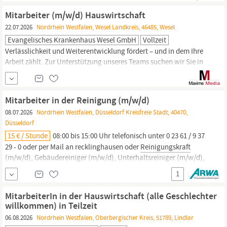
Reinigungsmaterialien.
Zusammenarbeit mit dem Pflege- und...
Mitarbeiter (m/w/d) Hauswirtschaft
22.07.2026
Nordrhein Westfalen, Wesel Landkreis, 46485, Wesel
Evangelisches Krankenhaus Wesel GmbH
Vollzeit
Verlässlichkeit und Weiterentwicklung fördert – und in dem Ihre
Arbeit zählt. Zur Unterstützung unseres Teams suchen wir Sie in
Teilzeit 15 Stunden pro Woche als Mitarbeiter (m/w/d)
Hauswirtschaft
Mitarbeiter (m/w/d)
Hauswirtschaft
Das bringen
Sie mit: - Eine sorgfältige, zuverlässige und selbstständige
Mitarbeiter in der Reinigung (m/w/d)
Arbeitsweise - Empathie sowie...
08.07.2026
Nordrhein Westfalen, Düsseldorf Kreisfreie Stadt, 40470,
Düsseldorf
15 € / Stunde
08:00 bis 15:00 Uhr telefonisch unter 0 23 61 / 9 37
29 - 0 oder per Mail an recklinghausen oder
Reinigungskraft
(m/w/d), Gebäudereiniger (m/w/d), Unterhaltsreiniger (m/w/d),
Industriereiniger (m/w/d), Hotelreinigungskraft (m/w/d),
1
Hauswirtschaftskraft
(m/w/d), Objektreiniger (m/w/d),
Hygienetechniker (m/w/d) oder Raumpfleger (m/w/d)?...
MitarbeiterIn in der Hauswirtschaft (alle Geschlechter
willkommen) in Teilzeit
06.08.2026
Nordrhein Westfalen, Oberbergischer Kreis, 51789, Lindlar