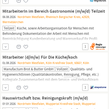
Umzügen von Kunden Blumenpflege Botengänge Einkäufe Dein
Profil Berufserfahrung in einem vergleichbaren Umfeld
MitarbeiterIn im Bereich Gastronomie (m/w/d) Teilzeit
Teamfähigkeit, Initiative und
06.08.2026
Nordrhein Westfalen, Rheinisch Bergischer Kreis, 42929,
Wermelskirchen
Teilzeit
Küche, sowie Arbeitsorganisation für Menschen mit
Behinderung Dokumentation der Arbeit mit Menschen mit
Beeinträchtigung Kundenberatung und Warenverkauf Ihr Profil:
Gerne mit Erfahrung in den Bereichen
Hauswirtschaft,
1
Gastronomie, Einzelhandel oder vergleichbar Freude an der Arbeit
mit sowie der Begleitung von Menschen mit
Mitarbeiter (d/m/w) Für Die Küche/koch
01.08.2026
Nordrhein Westfalen, Köln Kreisfreie Stadt, 50667, Köln
Manufactum Brot & Butter GmbH
Vollzeit
Qualitäts- und
Hygienerichtlinien (Qualitätskontrollen,
Reinigung,
Pflege, etc.)
Kollegiale Zusammenarbeit mit dem Service- und Verkaufsteam
Speiseplanung, sowie Disposition von Waren in Absprache mit
1
der Filialleitun Erfahrung in der Küche, idealerweise mit
abgeschlossener Ausbildung in
Hauswirtschaft
oder vergleichbar
Hauswirtschaft bzw. Reinigungskraft (m/w/d)
Teamgeist und Spaß
07.07.2026
Nordrhein Westfalen, Wuppertal Kreisfreie Stadt, Wuppertal