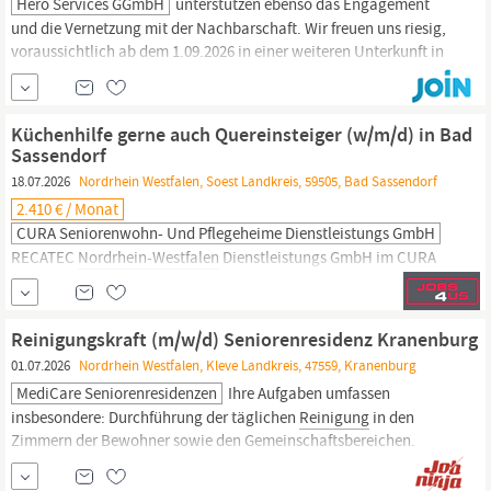
Hero Services GGmbH
unterstützen ebenso das Engagement
und die Vernetzung mit der Nachbarschaft. Wir freuen uns riesig,
voraussichtlich ab dem 1.09.2026 in einer weiteren Unterkunft in
Nordrhein-Westfalen
präsent zu sein. Damit wir auch dort
geflüchtete Menschen bestmöglich unterstützen können, suchen
wir für eine Unterkunft in Wuppertal ab sofort mehrere
Küchenhilfe gerne auch Quereinsteiger (w/m/d) in Bad
Hauswirtschafts-
und
Reinigungskräfte
(m/w/d)
Sassendorf
18.07.2026
Nordrhein Westfalen, Soest Landkreis, 59505, Bad Sassendorf
2.410 € / Monat
CURA Seniorenwohn- Und Pflegeheime Dienstleistungs GmbH
RECATEC
Nordrhein-Westfalen
Dienstleistungs GmbH im CURA
Seniorencentrum Bad Sassendorf GmbH Detlef Ohlrogge-Albrecht
Wasserstraße 8 59505 Bad Sassendorf Telefon: +49 2921 506-115
Wir sind die CURA Unternehmensgruppe - ein inhabergeführtes
Reinigungskraft (m/w/d) Seniorenresidenz Kranenburg
Familienunternehmen mit rund 4.500 Mitarbeitenden
01.07.2026
Nordrhein Westfalen, Kleve Landkreis, 47559, Kranenburg
deutschlandweit. Wir betreiben SeniorenCentren,
MediCare Seniorenresidenzen
Ihre Aufgaben umfassen
ServiceWohnen...
insbesondere: Durchführung der täglichen
Reinigung
in den
Zimmern der Bewohner sowie den Gemeinschaftsbereichen.
Gewährleistung der Einhaltung von Hygienestandards sowie der
internen
Reinigungsrichtlinien.
Bestellung und Verwaltung von