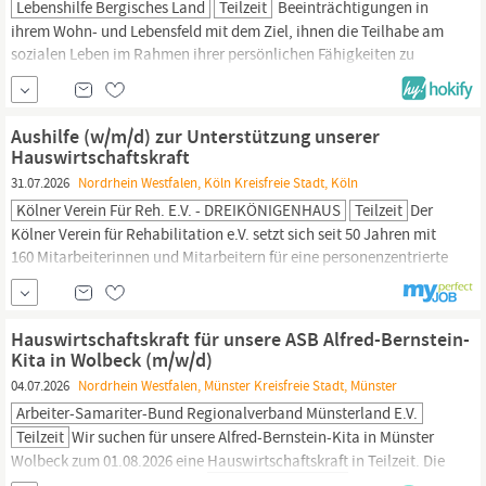
Lebenshilfe Bergisches Land
Teilzeit
Beeinträchtigungen in
ihrem Wohn- und Lebensfeld mit dem Ziel, ihnen die Teilhabe am
sozialen Leben im Rahmen ihrer persönlichen Fähigkeiten zu
ermöglichen. Verschaffen Sie sich selbst einen Eindruck:
Internetseite: lhbl.de Instagram: lhbl.de Für unsere
Wohngemeinschaft WG 59 für Menschen mit Beeinträchtigungen
Aushilfe (w/m/d) zur Unterstützung unserer
in Lindlar suchen wir Sie ab sofort als MITARBEITERIN IN DER
Hauswirtschaftskraft
HAUSWIRTSCHAFT
31.07.2026
Nordrhein Westfalen, Köln Kreisfreie Stadt, Köln
Kölner Verein Für Reh. E.V. - DREIKÖNIGENHAUS
Teilzeit
Der
Kölner Verein für Rehabilitation e.V. setzt sich seit 50 Jahren mit
160 Mitarbeiterinnen und Mitarbeitern für eine personenzentrierte
Gemeindepsychiatrie ein. Wir entwickeln uns weiter und setzen
fachliche Impulse. Wir führen den Offenen Dialog mit Betroffenen,
Angehörigen und Kooperationspartnern. Unterstützung unserer
Hauswirtschaftskraft für unsere ASB Alfred-Bernstein-
Hauswirtschaftskraft
bei der
Reinigung
von
Kita in Wolbeck (m/w/d)
04.07.2026
Nordrhein Westfalen, Münster Kreisfreie Stadt, Münster
Arbeiter-Samariter-Bund Regionalverband Münsterland E.V.
Teilzeit
Wir suchen für unsere Alfred-Bernstein-Kita in Münster
Wolbeck zum 01.08.2026 eine
Hauswirtschaftskraft
in Teilzeit. Die
Einstellung erfolgt als sozialversicherungspflichtige