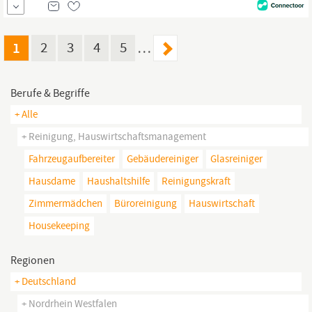
Beschäftigung mit 25 Stunden wöchentlich. Ihre Aufgaben
Annahme der Essenskomponenten Regenerieren der
Speisenkomponenten Zubereitung von Salaten, Obst und Kuchen
1
2
3
4
5
…
Berufe & Begriffe
+ Alle
+ Reinigung, Hauswirtschaftsmanagement
Fahrzeugaufbereiter
Gebäudereiniger
Glasreiniger
Hausdame
Haushaltshilfe
Reinigungskraft
Zimmermädchen
Büroreinigung
Hauswirtschaft
Housekeeping
Regionen
+ Deutschland
+ Nordrhein Westfalen