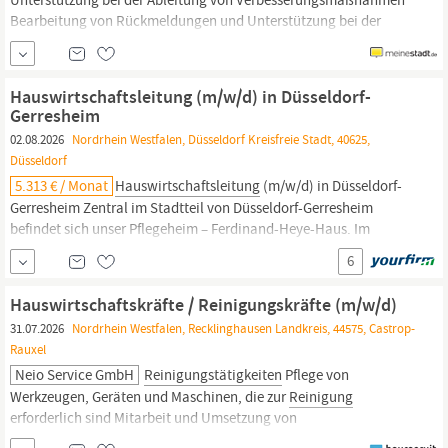
Bearbeitung von Rückmeldungen und Unterstützung bei der
Sicherstellung der Qualitätsstandards Unterstützung bei der
Optimierung von Arbeitsabläufen und Prozessen abgeschlossene
Ausbildung im Bereich
Hauswirtschaft,
Gebäudereinigung,
Hauswirtschaftsleitung (m/w/d) in Düsseldorf-
Hotellerie oder Facility Management
Gerresheim
02.08.2026
Nordrhein Westfalen, Düsseldorf Kreisfreie Stadt, 40625,
Düsseldorf
5.313 € / Monat
Hauswirtschaftsleitung
(m/w/d) in Düsseldorf-
Gerresheim Zentral im Stadtteil von Düsseldorf-Gerresheim
befindet sich unser Pflegeheim – Ferdinand-Heye-Haus. Im
Mittelpunkt steht bei uns die wertschätzende Arbeit mit Menschen
6
mit Demenz. Unsere Angebote und Wohnbereiche sind
konzeptionell auf ihre Bedürfnisse ausgerichtet - und das macht
Hauswirtschaftskräfte / Reinigungskräfte (m/w/d)
uns besonders. Sie
31.07.2026
Nordrhein Westfalen, Recklinghausen Landkreis, 44575, Castrop-
Rauxel
Neio Service GmbH
Reinigungstätigkeiten
Pflege von
Werkzeugen, Geräten und Maschinen, die zur
Reinigung
erforderlich sind Mitarbeit und Umsetzung von
qualitätssichernden Maßnahmen Unterstützung bei Ein- und