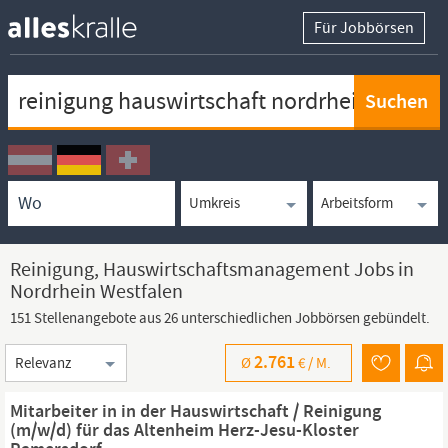
Für Jobbörsen
Keywortsuche
Ortssuche
Umkreissuche
Arbeitsform
Reinigung, Hauswirtschaftsmanagement Jobs in
Nordrhein Westfalen
151 Stellenangebote aus 26 unterschiedlichen Jobbörsen gebündelt.
Sortierung
2.761
Ø
€ /
M.
Mitarbeiter in in der Hauswirtschaft / Reinigung
(m/w/d) für das Altenheim Herz-Jesu-Kloster