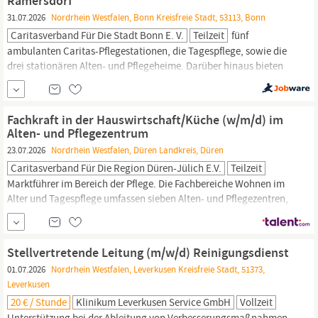
Ramersdorf
31.07.2026
Nordrhein Westfalen, Bonn Kreisfreie Stadt, 53113, Bonn
Caritasverband Für Die Stadt Bonn E. V.
Teilzeit
fünf
ambulanten Caritas-Pflegestationen, die Tagespflege, sowie die
drei stationären Alten- und Pflegeheime. Darüber hinaus bieten
wir Beratungs- und Begegnungsangebote für Senior innen,
Begleitetes Service Wohnen und weitere Dienstleistungen in
Hauswirtschaft
und Demenzbegleitung an. Für das Altenheim
Fachkraft in der Hauswirtschaft/Küche (w/m/d) im
Herz-Jesu-Kloster Ramersdorf suchen wir ab sofort Mitarbeiter in
Alten- und Pflegezentrum
in der
Hauswirtschaft
/
Reinigung
(m/w/d)
23.07.2026
Nordrhein Westfalen, Düren Landkreis, Düren
Caritasverband Für Die Region Düren-Jülich E.V.
Teilzeit
Marktführer im Bereich der Pflege. Die Fachbereiche Wohnen im
Alter und Tagespflege umfassen sieben Alten- und Pflegezentren,
zehn Tagespflegeeinrichtungen und Seniorenwohnungen mit
Service. Ab sofort besetzen wir in unserem Alten- und
Pflegezentrum St. Nikolaus in Düren folgende Position: Fachkraft
Stellvertretende Leitung (m/w/d) Reinigungsdienst
in der
Hauswirtschaft/Küche
(w/m/d) in Teilzeit Your...
01.07.2026
Nordrhein Westfalen, Leverkusen Kreisfreie Stadt, 51373,
Leverkusen
20 € / Stunde
Klinikum Leverkusen Service GmbH
Vollzeit
Unterstützung bei der Ableitung von Verbesserungsmaßnahmen