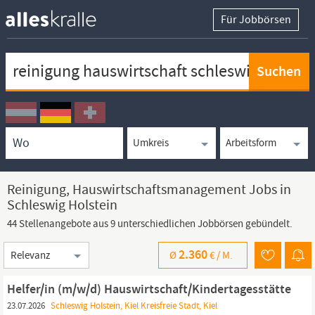
Für Jobbörsen
Keywortsuche
Ortssuche
Umkreissuche
Arbeitsform
Reinigung, Hauswirtschaftsmanagement Jobs in
Schleswig Holstein
44 Stellenangebote aus 9 unterschiedlichen Jobbörsen gebündelt.
Sortierung
2.360
Ø
€ /
M.
Helfer/in (m/w/d) Hauswirtschaft/Kindertagesstätte
23.07.2026
Schleswig Holstein, Kiel Kreisfreie Stadt, Kiel