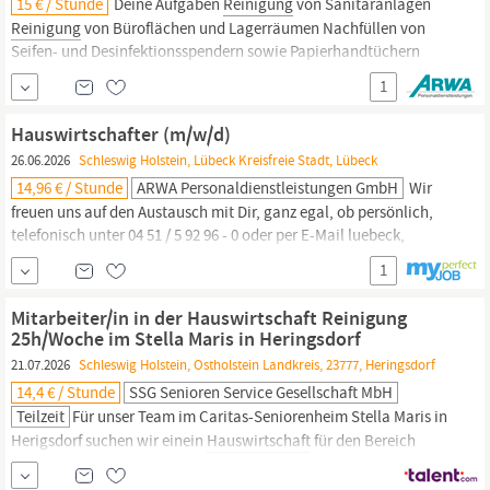
15 € / Stunde
Deine Aufgaben
Reinigung
von Sanitäranlagen
Reinigung
von Büroflächen und Lagerräumen Nachfüllen von
Seifen- und Desinfektionsspendern sowie Papierhandtüchern
Unterhaltsreinigung von verschiedenen Bereichen nach
1
Reinigungsplan
Bringst Du folgende Qualifikationen mit?
Belastbarkeit Selbständiges Arbeiten Sorgfalt...
Hauswirtschafter (m/w/d)
26.06.2026
Schleswig Holstein, Lübeck Kreisfreie Stadt, Lübeck
14,96 € / Stunde
ARWA Personaldienstleistungen GmbH
Wir
freuen uns auf den Austausch mit Dir, ganz egal, ob persönlich,
telefonisch unter 04 51 / 5 92 96 - 0 oder per E-Mail luebeck,
Fachkraft für
Hauswirtschaft
(m/w/d),
Hauswirtschaftsmeister
1
(m/w/d),
Hauswirtschaftsfachkraft
(m/w/d),
Hauswirtschaftshelfer
(m/w/d), Haushaltsmanager (m/w/d) oder
Mitarbeiter/in in der Hauswirtschaft Reinigung
Hauswirtschaftsleiter
(m/w/d)
25h/Woche im Stella Maris in Heringsdorf
21.07.2026
Schleswig Holstein, Ostholstein Landkreis, 23777, Heringsdorf
14,4 € / Stunde
SSG Senioren Service Gesellschaft MbH
Teilzeit
Für unser Team im Caritas-Seniorenheim Stella Maris in
Herigsdorf suchen wir einein
Hauswirtschaft
für den Bereich
Reinigung
und im Bedarfsfall als Vertretung in anderen
Hauswirtschaftsbereichen
(w/m/d) in Teilzeit für 25