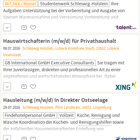
667,54 € / Monat
Studentenwerk Schleswig-Holstein
Ihre
Aufgaben Unterstützung bei der Vorbereitung und Ausgabe von
Speisen Warenannahme und Verräumung Vorbereitung und
Reinigung
der Arbeitsflächen und -geräte Abwasch und
Geschirrreinigung Wäschepflege Ihr Profil Sie verfügen über
Berufserfahrung in den Bereichen
Hauswirtschaft
und Küche und
Hauswirtschafterin (m/w/d) für Privathaushalt
können diese nachweisen.
08.07.2026
Schleswig Holstein, Lübeck Kreisfreie Stadt, 23552, Lübeck
Innenstadt
GB International GmbH Executive Consultants
Sie tragen mit
Ihrer zuverlässigen, diskreten und professionellen Art zu einer
angenehmen und wertschätzenden Atmosphäre bei. Dabei
behalten Sie auch die kleinen Details im Blick und übernehmen
die Pflege und den Erhalt des exklusiven Wohnumfeldes.
Hauswirtschafterin
(m/w/d) für Privathaushalt Großraum Lübeck,
Hausleitung (m/w/d) In Direkter Ostseelage
in Teilzeit (mind. 30 Std.) oder Vollzeit Ihre Aufgaben
29.07.2026
Schleswig Holstein, Plön Landkreis, 24321, Lütjenburg
Gewissenhafte
Reinigung
Findehotelpersonal GmbH
Vollzeit
Küche,
Reinigung
und
Wäsche Koordination der Küchen- und
Reinigungshilfen
sowie
der anfallenden Hausmeisterarbeiten Erstellung von
Speiseplänen und die tägliche Zubereitung frischer,