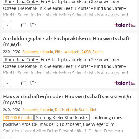
Kur + Reha GmbH
Ein Arbeitsplatz direkt am See unweit der
Ostsee. Die Rehaklinik Selenter See für Mutter + Kind und Vater +
Kind in Selent in der
Holsteinischen
Schweiz ist als Vorsorge- und
Rehabilitationsklinik nach §111a SGB V zugelassen. Neben
psychosomatischen und psychovegetativen Erkrankungen
werden in der Klinik auch Patientinnen und Patienten mit den...
Ausbildungsplatz als Fachpraktikerin Hauswirtschaft
(m,w,d)
22.05.2026
Schleswig Holstein, Plön Landkreis, 24238, Selent
Kur + Reha GmbH
Ein Arbeitsplatz direkt am See unweit der
Ostsee. Die Rehaklinik Selenter See für Mutter + Kind und Vater +
Kind in Selent in der
Holsteinischen
Schweiz ist als Vorsorge- und
Rehabilitationsklinik nach §111a SGB V zugelassen. Neben
psychosomatischen und psychovegetativen Erkrankungen
werden in der Klinik auch Patientinnen und Patienten mit den...
Hauswirtschafter/in oder Hauswirtschaftsassistent/in
(m/w/d)
25.07.2026
Schleswig Holstein, Kiel Kreisfreie Stadt, Kiel
30.000 € / Jahr
Stiftung Kieler Stadtkloster
Förderung eines
positiven Arbeitsklimas bei Du bist bereit, überwiegend im
Spätdienst zu arbeiten Deine Persönlichkeit: Du hast Freude an
der Arbeit in der
Hauswirtschaft
oder bringst