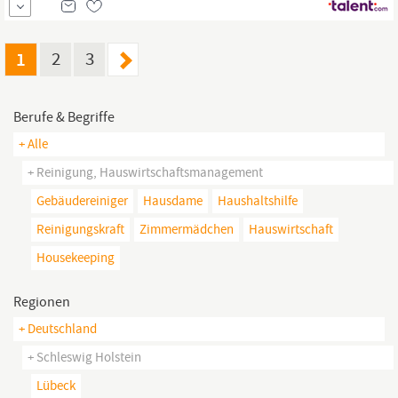
wünschenswerterweise eine abgeschlossene Berufsausbildung
zum
Hauswirtschafter/zur
Hauswirtschafterin
mit Du hast
Erfahrung im Bereich der
Hauswirtschaft
Du hast Freude an der...
1
2
3
Berufe & Begriffe
+ Alle
+ Reinigung, Hauswirtschaftsmanagement
Gebäudereiniger
Hausdame
Haushaltshilfe
Reinigungskraft
Zimmermädchen
Hauswirtschaft
Housekeeping
Regionen
+ Deutschland
+ Schleswig Holstein
Lübeck