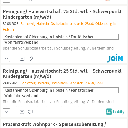
ausgewogener Mahlzeiten für große Gruppen. Verantwortung für
den strategischen Einkauf, die Lagerhaltung und die Einhaltung
Reinigung/ Hauswirtschaft 25 Std. wtl. - Schwerpunkt
des Budgets
Kindergarten (m/w/d)
30.06.2026
Schleswig Holstein, Ostholstein Landkreis, 23758, Oldenburg in
Holstein
Kastanienhof Oldenburg In Holstein / Paritätischer
Wohlfahrtsverband
über die Schulsozialarbeit zur Schulbegleitung. Außerdem sind
wir ein Mehrgenerationshaus und unterstützen den
ortsansässigen Seniorenverein. Wir suchen Verstärkung für das
Reinigungs-
und
Hauswirtschaftsteam!
Aufgaben Wir suchen zum
Reinigung/ Hauswirtschaft 25 Std. wtl. - Schwerpunkt
15.08.2026 eine
Reinigungskraft
(m/w/d) für unseren
Kindergarten (m/w/d)
Integrationskindergarten in Oldenburd in
Holstein.
24.06.2026
Schleswig Holstein, Ostholstein Landkreis, 23758, Göhl
Kastanienhof Oldenburg In Holstein / Paritätischer
Wohlfahrtsverband
über die Schulsozialarbeit zur Schulbegleitung. Außerdem sind
wir ein Mehrgenerationshaus und unterstützen den
ortsansässigen Seniorenverein. Wir suchen Verstärkung für das
Reinigungs-
und
Hauswirtschaftsteam!
AUFGABEN Wir suchen
Präsenzkraft Wohnpark - Speisenzubereitung /
zum 15.08.2026 eine
Reinigungskraft
(m/w/d) für unseren