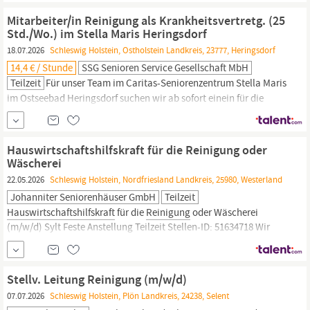
Stunden/Woche, auch samstags. Die SSG Senioren Service GmbH
Mitarbeiter/in Reinigung als Krankheitsvertretg. (25
ist eine Tochtergesellschaft der Caritas Altenhilfe gGmbH und
Std./Wo.) im Stella Maris Heringsdorf
erbringt
hauswirtschaftliche
Dienstleistungen
18.07.2026
Schleswig Holstein, Ostholstein Landkreis, 23777, Heringsdorf
14,4 € / Stunde
SSG Senioren Service Gesellschaft MbH
Teilzeit
Für unser Team im Caritas-Seniorenzentrum Stella Maris
im Ostseebad Heringsdorf suchen wir ab sofort einein für die
Reinigung(w/m/d)
in Teilzeit (25 Stunden/Woche) als
Krankheitsvertretung. Die SSG Senioren Service Gesellschaft mbH
ist eine Tochtergesellschaft der Caritas Altenhilfe gGmbH und
Hauswirtschaftshilfskraft für die Reinigung oder
erbringt
hauswirtschaftliche
Dienstleistungen
Wäscherei
22.05.2026
Schleswig Holstein, Nordfriesland Landkreis, 25980, Westerland
Johanniter Seniorenhäuser GmbH
Teilzeit
Hauswirtschaftshilfskraft
für die
Reinigung
oder Wäscherei
(m/w/d) Sylt Feste Anstellung Teilzeit Stellen-ID: 51634718 Wir
suchen für das Johanniter-Haus Westerland auf Sylt ab sofort
eine
Hauswirtschaftshilfskraft
für die
Reinigung
oder Wäscherei
(m/w/d) in Teilzeit. Nichts geht über die...
Stellv. Leitung Reinigung (m/w/d)
07.07.2026
Schleswig Holstein, Plön Landkreis, 24238, Selent