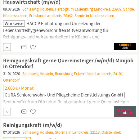
Hauswirtschaft (m/w/d)
Integrationskindergarten in Oldenburd in
Holstein.
09.07.2026
Schleswig Holstein, Herzogtum Lauenburg Landkreis, 23909, Sande,
Niedersachsen, Friesland Landkreis, 26452, Sande in Niedersachsen
Workwise
HACCP Einhaltung und Umsetzung der
Lebensmittelhygienevorschriften Mitverantwortung für
Reinigungs-
und Aufräumarbeiten im Küchen- und
Tagespflegebereich Das zeichnet dich aus: Gesundheitliche &
Psychische Stabilität Sehr gute
Hauswirtschaftskenntnisse
(insbesondere deutsche & altdeutsche Küche) Positive Einstellung
Reinigungskraft gerne Quereinsteiger (w/m/d) Minijob
zur Arbeit mit
in Ottendorf
31.07.2026
Schleswig Holstein, Rendsburg Eckernförde Landkreis, 24107,
Ottendorf
2.600 € / Monat
CURA Seniorenwohn- Und Pflegeheime Dienstleistungs GmbH
SeniorenCentrum Ottendorf
Reinigungskraft
gerne Quereinsteiger
(w/m/d) Minijob in Ottendorf
Hauswirtschaft/-technik
–
05.08.2026 auf geringfügiger Basis (10 Std./Woche) zum
nächstmöglichen Zeitpunkt. Arbeitszeit: flexibel. Unser CURA
Reinigungskraft (m/w/d)
SeniorenCentrum Ottendorf (in 24107 Ottendorf) befindet sich 10
07.07.2026
Schleswig Holstein, Stormarn Landkreis, 22113, Oststeinbek
Fahrminuten westlich von Kiel, nah am...