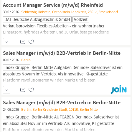
integraler Bestandteil unseres Marktplatz-Teams und baust somit
Account Manager Service (m/w/d) Rheinfeld
ein spannendes neues
30.07.2026
Schleswig Holstein, Ostholstein Landkreis, 23617, Stockelsdorf
DAT Deutsche Aufzugstechnik GmbH
Vollzeit
Verkaufsprovision Flexibles Arbeiten - ein wohnortnaher
Einsatzort, hybrides Arbeiten und 30 Urlaubstage Moderne
Ausstattung - einen Laptop, ein iPhone sowie ein Firmenfahrzeug
(auf Wunsch zur Privatnutzung) Top Einarbeitung - durch
erfahrene Kollegen, umfangreiche Onboarding-Module und
Sales Manager (m/w/d) B2B-Vertrieb in Berlin-Mitte
unsere
Sales
Academy in
Berlin
für Ihren...
09.07.2026
Berlin
Index Gruppe
Berlin-Mitte
Aufgaben Der index
Salesdriver
ist ein
absolutes Novum im Vertrieb: Als innovative, KI-gestützte
Plattform revolutionieren wir den Markt und bieten
Personaldienstleistern einen echten Vorsprung bei der Akquise
und Kundenbindung. Unser
Salesdriver
sorgt für maximale
Transparenz und ermöglicht die passgenaue...
Sales Manager (m/w/d) B2B-Vertrieb in Berlin-Mitte
24.06.2026
Berlin, Berlin Kreisfreie Stadt, 10115, Berlin Mitte
Index Gruppe
Berlin-Mitte
AUFGABEN Der index
Salesdriver
ist
ein absolutes Novum im Vertrieb: Als innovative, KI-gestützte
Plattform revolutionieren wir den Markt und bieten