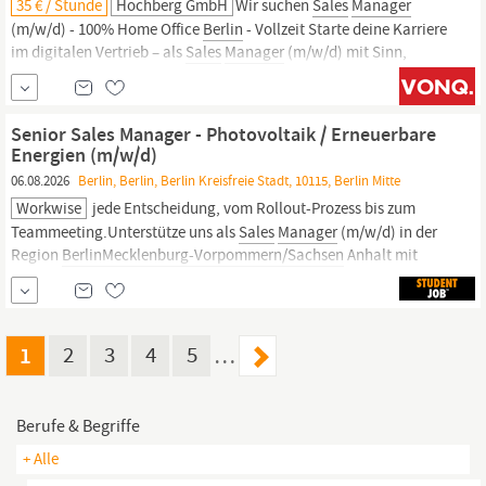
35 € / Stunde
Hochberg GmbH
Wir suchen
Sales
Manager
(m/w/d) - 100% Home Office
Berlin
- Vollzeit Starte deine Karriere
im digitalen Vertrieb – als
Sales
Manager
(m/w/d) mit Sinn,
System und echter Perspektive im Bildungssektor! Du hast ein
gutes Gespür für Menschen, möchtest Weiterbildung vermitteln
und...
Senior Sales Manager - Photovoltaik / Erneuerbare
Energien (m/w/d)
06.08.2026
Berlin, Berlin, Berlin Kreisfreie Stadt, 10115, Berlin Mitte
Workwise
jede Entscheidung, vom Rollout-Prozess bis zum
Teammeeting.Unterstütze uns als
Sales
Manager
(m/w/d) in der
Region
BerlinMecklenburg-Vorpommern/Sachsen
Anhalt mit
deiner Energie, deiner Erfahrung und deinem Engagement. Bei
einhundert bist du verantwortlich für die Akquise und den Ausbau
unserer Kund:innenbeziehungen in...
1
2
3
4
5
…
Berufe & Begriffe
+ Alle