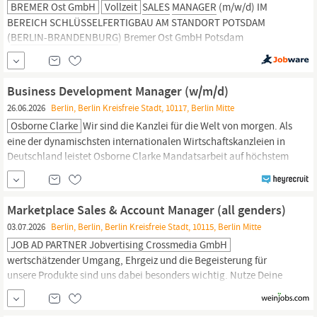
BREMER Ost GmbH
Vollzeit
SALES
MANAGER
(m/w/d) IM
BEREICH SCHLÜSSELFERTIGBAU AM STANDORT POTSDAM
(
BERLIN-BRANDENBURG
) Bremer Ost GmbH Potsdam
Berufserfahrung Vollzeit WIR SIND: In Deutschland zählt BREMER
zu den führenden Unternehmen im schlüsselfertigen Industrie-
und Gewerbebau. Als ganzheitlicher Anbieter der Immobilien- und
Business Development Manager (w/m/d)
Bauwirtschaft...
26.06.2026
Berlin, Berlin Kreisfreie Stadt, 10117, Berlin Mitte
Osborne Clarke
Wir sind die Kanzlei für die Welt von morgen. Als
eine der dynamischsten internationalen Wirtschaftskanzleien in
Deutschland leistet Osborne Clarke Mandatsarbeit auf höchstem
Niveau. An unseren Standorten
Berlin,
Hamburg, Köln und
München arbeiten mehr als 600 Mitarbeitende gemeinsam an den
wichtigen Themen der Zukunft. Wir sind #teamtomorrow. Du
Marketplace Sales & Account Manager (all genders)
auch?
03.07.2026
Berlin, Berlin, Berlin Kreisfreie Stadt, 10115, Berlin Mitte
JOB AD PARTNER Jobvertising Crossmedia GmbH
wertschätzender Umgang, Ehrgeiz und die Begeisterung für
unsere Produkte sind uns dabei besonders wichtig. Nutze Deine
Chance und werde ein Teil von uns. Marketplace
Sales
& Account
Manager
(all genders) DAS WIRD DICH BEWEGEN: Du bist ein