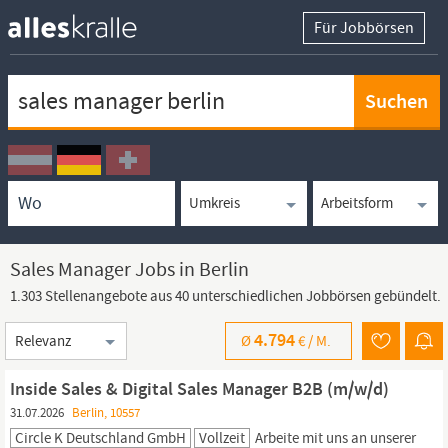
Für Jobbörsen
Keywortsuche
Ortssuche
Umkreissuche
Arbeitsform
Sales Manager Jobs in Berlin
1.303 Stellenangebote aus 40 unterschiedlichen Jobbörsen gebündelt.
Sortierung
4.794
Ø
€ /
M.
Inside Sales & Digital Sales Manager B2B (m/w/d)
31.07.2026
Berlin, 10557
Circle K Deutschland GmbH
Vollzeit
Arbeite mit uns an unserer