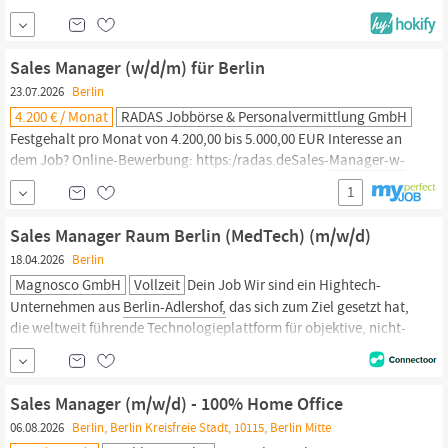
Personaldienstleistern einen echt
Sales Manager (w/d/m) für Berlin
23.07.2026
Berlin
4.200 € / Monat
RADAS Jobbörse & Personalvermittlung GmbH
Festgehalt pro Monat von 4.200,00 bis 5.000,00 EUR Interesse an
dem Job? Online-Bewerbung: https:/radas.deSales-
Manager-w-
d-m-fuer-Berlin
.html oder alternativ per Mail-Bewerbung an: jobs
1
Eine Stellenanzeige von RADAS Jobbörse & Personalvermittlung
GmbH
Sales Manager Raum Berlin (MedTech) (m/w/d)
18.04.2026
Berlin
Magnosco GmbH
Vollzeit
Dein Job Wir sind ein Hightech-
Unternehmen aus
Berlin-Adlershof,
das sich zum Ziel gesetzt hat,
die weltweit führende Technologieplattform für objektive, nicht-
invasive Hautdiagnostik zu werden. Unsere Hauptanwendung ist
die Hautkrebsfrüherkennung, ein wesentlicher Service für
Patienten weltweit, um die Zahl der Menschen zu reduzieren, die
Sales Manager (m/w/d) - 100% Home Office
an...
06.08.2026
Berlin, Berlin Kreisfreie Stadt, 10115, Berlin Mitte