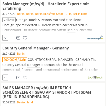
Tage vor Ort) Vertragsart Vollzeit, Festanstellung...
Sales Manager (m/w/d) - Hotellerie-Experte mit
Erfahrung
30.07.2026
Berlin, Berlin, Berlin Kreisfreie Stadt, 10115, Berlin Mitte
Vollzeit
Orange Hotels & Resorts: Wir sind eine kleine
Hotelgruppe mit derzeit 18 Hotels verschiedener Marken in
Deutschland. Für unsere Zentrale mit Sitz in
Berlin
suchen wir:
zum nächstmöglichen Termin eine(n)
Sales
Manager
(m/w/d) -
Hotellerie-Experte mit Erfahrung Sie tragen in enger
Zusammenarbeit mit unseren...
Country General Manager - Germany
25.07.2026
Berlin
200.000 € / Jahr
COUNTRY GENERAL
MANAGER
- GERMANY The
Country General
Manager
is accountable for the overall
commercial, financial, and operational performance of the Locke
& Locke by Cove properties in
Berlin
and Munich. This role
requires a strategic leader with strong revenue management
expertise, commercial acumen, and a proven...
SALES MANAGER (m/w/d) IM BEREICH
SCHLÜSSELFERTIGBAU AM STANDORT POTSDAM
(BERLIN-BRANDENBURG)
30.06.2026
Deutschland