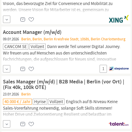
Vision, das bevorzugte Ziel für Convenience und Mobilität zu
werden. Unsere Vision für Mitarbeiter ist es, gemeinsam zu
wachsen. Bist Du bereit, Deine Karriere voranzutreiben? Dann
bewirb Dich bei uns! Wir suchen Dich als Inside
Sales
& Digital
Sales
Manager
B2B (w/m/d) in
Berlin
Das erwartet Dich:...
Account Manager (m/w/d)
09.07.2026
Berlin, Berlin, Berlin Kreisfreie Stadt, 10585, Berlin Charlottenburg
CANCOM SE
Vollzeit
Dann werde Teil unserer Digital Journey.
Wir freuen uns auf Menschen aus den unterschiedlichsten
Fachrichtungen, die aufgeschlossen für Neues sind, innovative
Einfälle haben und im Team gemeinsam Ziele voranbringen
1
wollen. Aktiver, telefonischer Vertrieb im
Sales
von IT Produkten,
IT-Lösungen und Service Dienstleistungen Durch deine gezielte
Sales Manager (m/w/d) | B2B Media | Berlin (vor Ort) |
Akquisition
(Fix 40k, 100k OTE)
23.07.2026
Berlin
40.000 € / Jahr
Hyrise
Vollzeit
Englisch auf B-Niveau Keine
Sales-Vorerfahrung
notwendig, solange Soft Skills stimmen!
Hoher Drive und Zielorientierung Resilient und belastbar im
Outbound-
Sales
(Kaltakquise) Freude am Umgang mit Menschen
Motivation durch leistungsbasierte Vergütung Standort
Berlin
(5