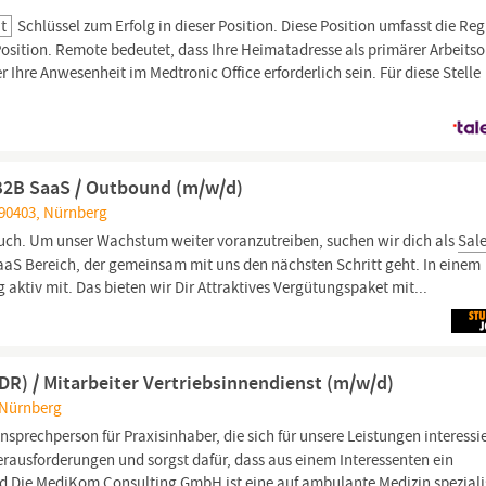
it
Schlüssel zum Erfolg in dieser Position. Diese Position umfasst die Re
osition. Remote bedeutet, dass Ihre Heimatadresse als primärer Arbeitsor
 Ihre Anwesenheit im Medtronic Office erforderlich sein. Für diese Stelle
B2B SaaS / Outbound (m/w/d)
 90403, Nürnberg
ruch. Um unser Wachstum weiter voranzutreiben, suchen wir dich als
Sal
aS Bereich, der gemeinsam mit uns den nächsten Schritt geht. In einem
 aktiv mit. Das bieten wir Dir Attraktives Vergütungspaket mit...
R) / Mitarbeiter Vertriebsinnendienst (m/w/d)
 Nürnberg
Ansprechperson für Praxisinhaber, die sich für unsere Leistungen interessi
Herausforderungen und sorgst dafür, dass aus einem Interessenten ein
ind Die MediKom Consulting GmbH ist eine auf ambulante Medizin speziali