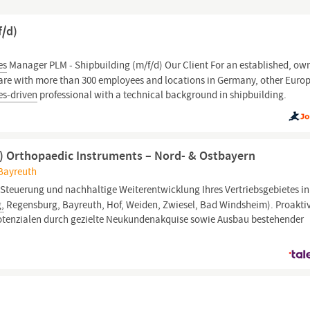
f/d)
es
Manager PLM - Shipbuilding (m/f/d) Our Client For an established, ow
are with more than 300 employees and locations in Germany, other Euro
es-driven
professional with a technical background in shipbuilding.
) Orthopaedic Instruments – Nord- & Ostbayern
 Bayreuth
Steuerung und nachhaltige Weiterentwicklung Ihres Vertriebsgebietes in
,
Regensburg, Bayreuth, Hof, Weiden, Zwiesel, Bad Windsheim). Proakti
potenzialen durch gezielte Neukundenakquise sowie Ausbau bestehender