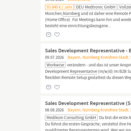
93.840 € / Jahr
DEU Medtronic GmbH
Vollze
München,
Nürnberg
und ist daher eine Remote P
(Home Office). Für Meetings kann hin und wieder
besteht eine einrichtungsbezogene...
Sales Development Representative - 
09.07.2026
Bayern, Nürnberg Kreisfreie Stadt,
Workwise
verändern - und das ist unser Ansp
Development
Representative
(m/w/d) im B2B Sa
flexiblen Remote Setup gestaltest du diesen Weg
Sales Development Representative (SD
08.08.2026
Bayern, Nürnberg Kreisfreie Stadt,
Medikom Consulting GmbH
Du bist die erste 
Du führst die ersten Gespräche, verstehst ihre 
qualifizierter Beratungstermin wird. Wer wir s