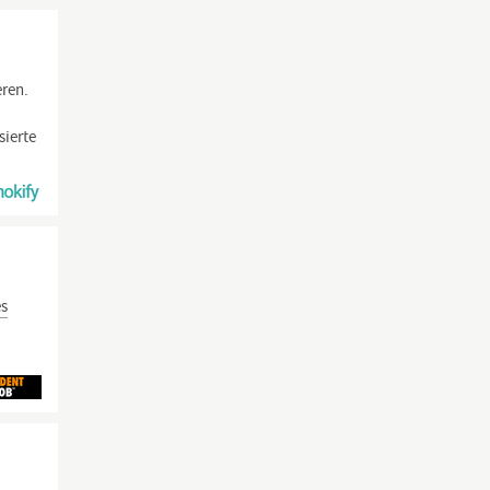
eren.
sierte
es