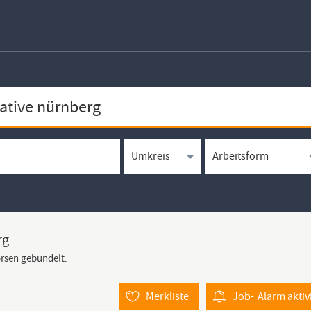
rg
örsen gebündelt.
Merkliste
Job-
Alarm
aktiv