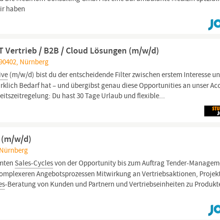
ir haben
T Vertrieb / B2B / Cloud Lösungen (m/w/d)
 90402, Nürnberg
ive
(m/w/d) bist du der entscheidende Filter zwischen erstem Interesse u
rklich Bedarf hat – und übergibst genau diese Opportunities an unser Ac
itszeitregelung: Du hast 30 Tage Urlaub und flexible...
e (m/w/d)
 Nürnberg
amten
Sales-Cycles
von der Opportunity bis zum Auftrag Tender-Managem
komplexeren Angebotsprozessen Mitwirkung an Vertriebsaktionen, Projek
es
-Beratung von Kunden und Partnern und Vertriebseinheiten zu Produkt