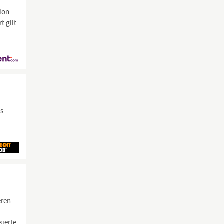
gion
t gilt
es
eren.
sierte