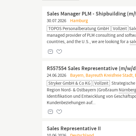
Sales Manager PLM - Shipbuilding (m/
30.07.2026
Hamburg
TOPOS Personalberatung GmbH
Vollzeit
Sal
managed provider of PLM consulting and softw
countries, and the U.S., we are looking for a
sal
R557554 Sales Representative (m/w/d
24.06.2026
Bayern, Bayreuth Kreisfreie Stadt,
Stryker GmbH & Co KG
Vollzeit
Strategische 
Region Nord- & Ostbayern (Großraum
Nürnberg
Identifikation und Entwicklung von Geschäfts
Kundenbeziehungen auf...
Sales Representative II
10.06.2026
Deutschland