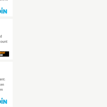
nd
count
ent:
ten
en