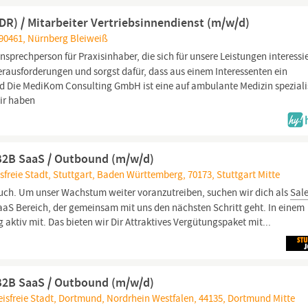
R) / Mitarbeiter Vertriebsinnendienst (m/w/d)
 90461, Nürnberg Bleiweiß
Ansprechperson für Praxisinhaber, die sich für unsere Leistungen interessi
Herausforderungen und sorgst dafür, dass aus einem Interessenten ein
ind Die MediKom Consulting GmbH ist eine auf ambulante Medizin speziali
ir haben
B2B SaaS / Outbound (m/w/d)
freie Stadt, Stuttgart, Baden Württemberg, 70173, Stuttgart Mitte
ruch. Um unser Wachstum weiter voranzutreiben, suchen wir dich als
Sal
aS Bereich, der gemeinsam mit uns den nächsten Schritt geht. In einem
 aktiv mit. Das bieten wir Dir Attraktives Vergütungspaket mit...
B2B SaaS / Outbound (m/w/d)
isfreie Stadt, Dortmund, Nordrhein Westfalen, 44135, Dortmund Mitte