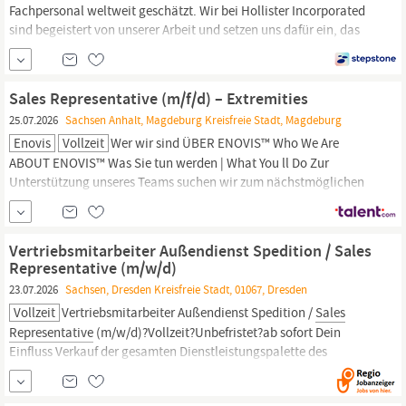
Fach­personal weltweit geschätzt. Wir bei Hollister Incorporated
sind begeistert von unserer Arbeit und setzen uns dafür ein, das
Leben unserer Mitarbeiter und der Menschen, die unsere Produkte
und Dienst­leistungen nutzen, lohnender und würdiger zu
gestalten.
Sales
Representative
(m/w/d) Stoma – Niedersachsen /
Sales Representative (m/f/d) – Extremities
Sachsen-Anhalt
Wir suchen ab sofort...
25.07.2026
Sachsen Anhalt, Magdeburg Kreisfreie Stadt, Magdeburg
Enovis
Vollzeit
Wer wir sind ÜBER ENOVIS™ Who We Are
ABOUT ENOVIS™ Was Sie tun werden | What You ll Do Zur
Unterstützung unseres Teams suchen wir zum nächstmöglichen
Zeitpunkt eine/n
Sales
Representative
(m/w/d) für den Bereich
Extremitäten für das Vertriebsgebiet Berlin, Brandenburg,
Mecklenburg-Vorpommern und
Sachsen-Anhalt.
Vertriebsmitarbeiter Außendienst Spedition / Sales
Representative (m/w/d)
23.07.2026
Sachsen, Dresden Kreisfreie Stadt, 01067, Dresden
Vollzeit
Vertriebsmitarbeiter Außendienst Spedition /
Sales
Representative
(m/w/d)?Vollzeit?Unbefristet?ab sofort Dein
Einfluss Verkauf der gesamten Dienstleistungspalette des
Unternehmens (Stückgut, Teil- und Komplettladungen sowie
Kontraktlogistik) an Großkonzerne und KMUs Regelmäßiges