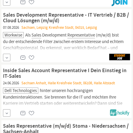
Zusammenarbeit mit dem Vertriebsteam: Enge Abstimmung mit
dem
Sales-Team,
um einen reibungslosen
Sales Development Representative - IT Vertrieb / B2B /
Cloud Lösungen (m/w/d)
07.08.2026
Sachsen, Leipzig Kreisfreie Stadt, 04315, Leipzig
Workwise
Als
Sales
Development
Representative
(m/w/d) bist
du der entscheidende Filter zwischen erstem Interesse und echtem
Geschäftspotenzial. Du erkennst, wer wirklich Bedarf hat – und
übergibst genau diese Opportunities an unser Account
Management. Was bieten wir dir? Attraktive Arbeitszeitregelung:
Du hast 30 Tage Urlaub und flexible...
Inside Sales Account Representative I Dein Einstieg in
IT-Sales
24.06.2026
Sachsen Anhalt, Halle Kreisfreie Stadt, 06108, Halle Altstadt
Dell Technologies
hinter unseren hochrangigen
Kundeninteraktionen. Sie brennen für die IT und möchten Ihre
Karriere im Vertrieb starten oder weiterentwickeln? Dann sind Sie
bei uns genau richtig. Als Inside
Sales
Representative
werden Sie
Teil eines herausragenden Teams im Small Business Bereich, in
dem Sie die beste Arbeit Ihrer Karriere leisten und...
Sales Representative (m/w/d) Stoma - Niedersachsen /
Sachsen-Anhalt