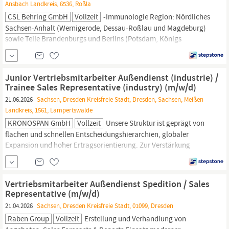
Ansbach Landkreis, 6536, Roßla
CSL Behring GmbH
Vollzeit
-Immunologie Region: Nördliches
Sachsen-Anhalt
(Wernigerode, Dessau-Roßlau und Magdeburg)
sowie Teile Brandenburgs und Berlins (Potsdam, Königs
Wusterhausen, Berlin Neukölln, Treptow-Köpenik, Schönefeld)
Über die Position In dieser Rolle übernehmen Sie die
Verantwortung für den erfolgreichen Vertrieb unserer Produkte im
Junior Vertriebsmitarbeiter Außendienst (industrie) /
Klinik- und Retailbereich.
Trainee Sales Representative (industry) (m/w/d)
21.06.2026
Sachsen, Dresden Kreisfreie Stadt, Dresden, Sachsen, Meißen
Landkreis, 1561, Lampertswalde
KRONOSPAN GmbH
Vollzeit
Unsere Struktur ist geprägt von
flachen und schnellen Entscheidungshierarchien, globaler
Expansion und hoher Ertragsorientierung. Zur Verstärkung
unseres Teams suchen wir zum nächstmöglichen Zeitpunkt einen
Junior Vertriebsmitarbeiter Außendienst (Industrie) / Trainee
Sales
Representative
(Industry) (m/w/d) Betreuung und
Vertriebsmitarbeiter Außendienst Spedition​ / Sales
Beratung...
Representative ​(m/w/d)
21.04.2026
Sachsen, Dresden Kreisfreie Stadt, 01099, Dresden
Raben Group
Vollzeit
Erstellung und Verhandlung von