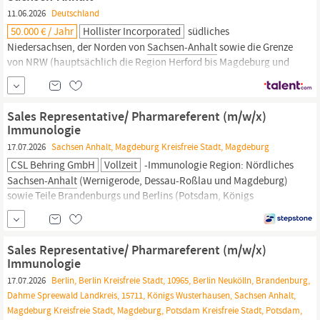
11.06.2026
Deutschland
50.000 € / Jahr
Hollister Incorporated
südliches
Niedersachsen, der Norden von
Sachsen-Anhalt
sowie die Grenze
von NRW (hauptsächlich die Region Herford bis Magdeburg und
Soltau bis Göttingen, das Zentrum bildet Hannover) für die
Hollister Stoma Produkte. Als
Sales
Representative
(m/w/d) sind
Sie verantwortlich für die Beratung und den Vertrieb von...
Sales Representative/ Pharmareferent (m/w/x)
Immunologie
17.07.2026
Sachsen Anhalt, Magdeburg Kreisfreie Stadt, Magdeburg
CSL Behring GmbH
Vollzeit
-Immunologie Region: Nördliches
Sachsen-Anhalt
(Wernigerode, Dessau-Roßlau und Magdeburg)
sowie Teile Brandenburgs und Berlins (Potsdam, Königs
Wusterhausen, Berlin Neukölln, Treptow-Köpenik, Schönefeld)
Über die Position In dieser Rolle übernehmen Sie die
Verantwortung für den erfolgreichen Vertrieb unserer Produkte im
Sales Representative/ Pharmareferent (m/w/x)
Klinik- und Retailbereich.
Immunologie
17.07.2026
Berlin, Berlin Kreisfreie Stadt, 10965, Berlin Neukölln, Brandenburg,
Dahme Spreewald Landkreis, 15711, Königs Wusterhausen, Sachsen Anhalt,
Magdeburg Kreisfreie Stadt, Magdeburg, Potsdam Kreisfreie Stadt, Potsdam,