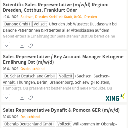
Targeting und Prospecting von potenziellen Neukunden im
Scientific Sales Representative (m/w/d) Region:
Verkaufsgebiet Erstellung und Verhandlung von Angeboten,
Sales
Dresden, Cottbus, Frankfurt Oder
Forecasts &
19.07.2026
Sachsen, Dresden Kreisfreie Stadt, 01067, Dresden
Danone GmbH
Vollzeit
Über den Job Wusstest Du, dass wir bei
Danone Patientinnen & Patienten aller Altersklassen auf dem
Gebiet enterale Ernährung zur Seite stehen? Bist Du bereit deine
Vision mit uns zu teilen und einen positiven Einfluss auf das Leben
vieler Menschen zu haben? Dann werde Teil unseres Außendienst-
Teams! Als Scientific
Sales
Representative
Sales Representative / Key Account Manager Ketogene
Ernährung Ost (m/w/d)
03.07.2026
Ostdeutschland
Dr. Schär Deutschland GmbH
Vollzeit
(
Sachsen
,
Sachsen-
Anhalt,
Thüringen, Berlin, Brandenburg, Schleswig-Holstein,
Hamburg). Du präsentierst bestehende und neue Produkte. Du
erstellst Berichte über getätigte Besuche innerhalb des CRM-
Systems. Du organisierst Patientenevents, Kochkurse sowie
besondere Kundenveranstaltungen und nimmst an diesen teil. Du
Sales Representative Dynafit & Pomoca GER (m/w/d)
besuchst...
30.06.2026
Deutschland
Oberalp Deutschland GmbH
Vollzeit
Willkommen im Oberalp-