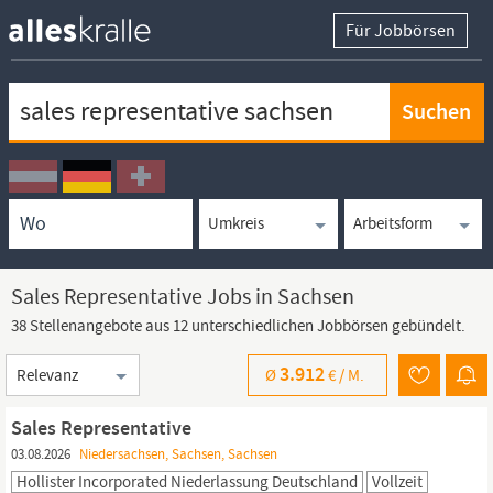
Für Jobbörsen
Keywortsuche
Ortssuche
Umkreissuche
Arbeitsform
Sales Representative Jobs in Sachsen
38 Stellenangebote aus 12 unterschiedlichen Jobbörsen gebündelt.
Sortierung
3.912
Ø
€ /
M.
Sales Representative
03.08.2026
Niedersachsen, Sachsen, Sachsen
Hollister Incorporated Niederlassung Deutschland
Vollzeit