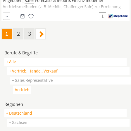
Angeboten,
Sales
Forecasts & Reports Einsatz moderner
Vertriebsmethoden (z. B. Meddic; Challenger Sale) zur Erreichung
Deiner persönlichen Ziele Zusammenarbeit mit internen
1
Stakeholdern (z. B. Vertriebsinnendienst, Niederlassungsleitung,
Tender Management, Customer Care) zur erfolgreichen Teilnahme
an Ausschreibungen...
1
2
3
Berufe & Begriffe
+ Alle
+ Vertrieb, Handel, Verkauf
+ Sales Representative
Vertrieb
Regionen
+ Deutschland
+ Sachsen