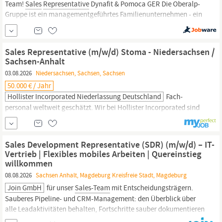
Team!
Sales
Representative
Dynafit & Pomoca GER Die Oberalp-
Gruppe ist ein managementgeführtes Familienunternehmen - ein
Markenhaus, das hochwertige technische Bergsportprodukte
herstellt. Wir haben 6 eigene Marken: Salewa, Dynafit, Pomoca,
Wild Country, Evolv und LaMunt. Als Exklusivpartner anderer
Sales Representative (m/w/d) Stoma - Niedersachsen /
Marken im...
Sachsen-Anhalt
03.08.2026
Niedersachsen, Sachsen, Sachsen
50.000 € / Jahr
Hollister Incorporated Niederlassung Deutschland
Fach­
personal weltweit geschätzt. Wir bei Hollister Incorporated sind
begeistert von unserer Arbeit und setzen uns dafür ein, das Leben
unserer Mitarbeiter und der Menschen, die unsere Produkte und
Dienst­leistungen nutzen, lohnender und würdiger zu gestalten.
Sales Development Representative (SDR) (m/w/d) – IT-
Sales
Representative
(m/w/d) Stoma – Niedersachsen /
Sachsen-
Vertrieb | Flexibles mobiles Arbeiten | Quereinstieg
Anhalt
Wir suchen ab sofort...
willkommen
08.08.2026
Sachsen Anhalt, Magdeburg Kreisfreie Stadt, Magdeburg
Join GmbH
für unser
Sales-Team
mit Entscheidungsträgern.
Sauberes Pipeline- und CRM-Management: den Überblick über
alle Leadaktivitäten behalten, Fortschritte sauber dokumentieren
und eine klare Übergabe an das
Sales-Team
sicherstellen