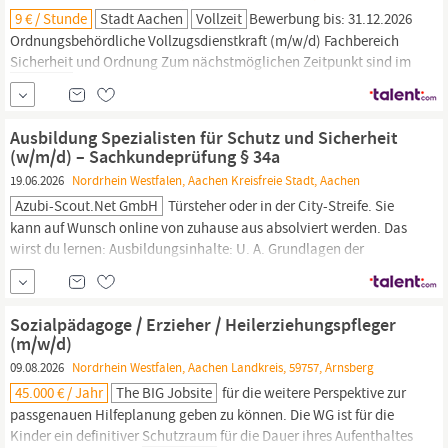
9 € / Stunde
Stadt Aachen
Vollzeit
Bewerbung bis: 31.12.2026
Ordnungsbehördliche Vollzugsdienstkraft (m/w/d) Fachbereich
Sicherheit
und Ordnung Zum nächstmöglichen Zeitpunkt sind im
Fachbereich
Sicherheit
und Ordnung (FB 32) in der Abteilung
„Ordnungs- und
Sicherheitsdienst,
Vollzugs- und
Ermittlungsdienst, Gewerbekontrolle“ (FB 32/400) im Team
Ausbildung Spezialisten für Schutz und Sicherheit
„Ordnungs...
(w/m/d) – Sachkundeprüfung § 34a
19.06.2026
Nordrhein Westfalen, Aachen Kreisfreie Stadt, Aachen
Azubi-Scout.net GmbH
Türsteher oder in der City-Streife. Sie
kann auf Wunsch online von zuhause aus absolviert werden. Das
wirst du lernen: Ausbildungsinhalte: U. A. Grundlagen der
Rechtskunde, Gewerberecht und Datenschutz,
Kommunikationsstrategien und Deeskalationstechniken,
Situationsbeurteilung und effektive Konfliktbewältigung,
Sozialpädagoge / Erzieher / Heilerziehungspfleger
Zusammenarbeit im
Sicherheitsdienst
und...
(m/w/d)
09.08.2026
Nordrhein Westfalen, Aachen Landkreis, 59757, Arnsberg
45.000 € / Jahr
The BIG Jobsite
für die weitere Perspektive zur
passgenauen Hilfeplanung geben zu können. Die WG ist für die
Kinder ein definitiver
Schutzraum
für die Dauer ihres Aufenthaltes