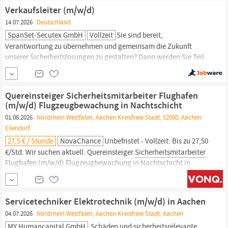
der Schnittstelle von pflegerischer Versorgung und
Sicherheit!
Verkaufsleiter (m/w/d)
14.07.2026
Deutschland
SpanSet-Secutex GmbH
Vollzeit
Sie sind bereit,
Verantwortung zu übernehmen und gemeinsam die Zukunft
unserer
Sicherheitslösungen
zu gestalten? Dann werden Sie Teil
der SpanSet secutex GmbH, Spezialist für
Schutzlösungen
in den
Bereichen sicheres Heben, Transportieren und Lagern mit Sitz in
Geilenkirchen, in der Nähe von
Aachen.
Seit über 40 Jahren...
Quereinsteiger Sicherheitsmitarbeiter Flughafen
(m/w/d) Flugzeugbewachung in Nachtschicht
01.08.2026
Nordrhein Westfalen, Aachen Kreisfreie Stadt, 52080, Aachen
Eilendorf
27,5 € / Stunde
NovaChance
Unbefristet - Vollzeit: Bis zu 27,50
€/Std. Wir suchen aktuell: Quereinsteiger
Sicherheitsmitarbeiter
Flughafen (m/w/d) Flugzeugbewachung in Nachtschicht in
Aachen
Als wachsendes
Sicherheitsunternehmen
benötigt unser
Team Verstärkung in
Aachen.
Wir suchen motivierte und
zuverlässige
Sicherheitsmitarbeiter
(m/w/d)
Servicetechniker Elektrotechnik (m/w/d) in Aachen
04.07.2026
Nordrhein Westfalen, Aachen Kreisfreie Stadt, Aachen
MY Humancapital GmbH
Schäden und
sicherheitsrelevante