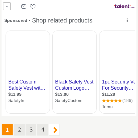
– dies ist in der Regel nicht länger als ein Jahr.Mit einem
Betreuungsschlüssel von 1:1 haben wir die notwendigen
Ressourcen um den Kindern einen Raum zur Entlastung, des zur
Ruhekommens, der
Sicherheit,
1
2
3
4