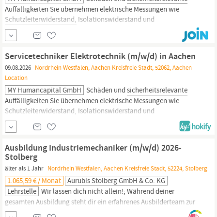
Auffälligkeiten Sie übernehmen elektrische Messungen wie
Schutzleiterwiderstand,
Isolationswiderstand und
Berührungsstrom mithilfe geprüfter Messgeräte Darüber hinaus
dokumentieren Sie Prüfergebnisse strukturiert in Prüfprotokollen
und Mängelberichten und bewerten die Ergebnisse gemäß
Servicetechniker Elektrotechnik (m/w/d) in Aachen
09.08.2026
Nordrhein Westfalen, Aachen Kreisfreie Stadt, 52062, Aachen
Location
MY Humancapital GmbH
Schäden und
sicherheitsrelevante
Auffälligkeiten Sie übernehmen elektrische Messungen wie
Schutzleiterwiderstand,
Isolationswiderstand und
Berührungsstrom mithilfe geprüfter Messgeräte Darüber hinaus
dokumentieren Sie Prüfergebnisse strukturiert in Prüfprotokollen
und Mängelberichten und bewerten die Ergebnisse gemäß
Ausbildung Industriemechaniker (m/w/d) 2026-
Stolberg
älter als 1 Jahr
Nordrhein Westfalen, Aachen Kreisfreie Stadt, 52224, Stolberg
1.065,59 € / Monat
Aurubis Stolberg GmbH & Co. KG
Lehrstelle
Wir lassen dich nicht allein!; Während deiner
gesamten Ausbildung steht dir ein erfahrenes Ausbilderteam zur
Seite. Es fördert dich individuell, basierend auf deinen Stärken