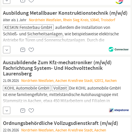
und Schwächen.;
Sicherheit
geht vor! ;Werde;Ersthelfer, um dich
und deine Kollegen in Notfällen versorgen zu können. Wusstest du
Ausbildung Metallbauer Konstruktionstechnik (m/w/d)
schon, dass du die Ersthelferausbildung bei deinem
älter als 1 Jahr
Nordrhein Westfalen, Rhein Sieg Kreis, 53840, Troisdorf
KESKIN Fensterbau GmbH
außerdem die Installation von
Schließ- und
Sicherheitsanlagen,
wie beispielsweise elektrische
Antriebe für Türen und Sonnenschutzanlagen. Durch die
Verwendung elektrifizierter Systeme tragen wir zur Automation
von Gebäuden der Zukunft bei. Wir wünschen Gewünscht ist ein
gutes technisches Verständnis, handwerkliches Geschick und
Auszubildende Zum Kfz-mechatroniker (m/w/d)
Zuverlässigkeit.
Fachrichtung System- Und Hochvolttechnik
Laurensberg
21.09.2025
Nordrhein Westfalen, Aachen Kreisfreie Stadt, 52072, Aachen
KOHL Automobile GmbH
Vollzeit
Die KOHL automobile GmbH
ist eine familiengeführte, mittelständische Autohausgruppe mit
Stammsitz in
Aachen,
etwa 450 Mitarbeitern und Filialen in
Laurensberg, Heinsberg und Bergheim. Wir vertreiben die PKW-
Marken BMW, MINI, Land Rover, GEELY, Opel, Alfa Romeo und
Leapmotor, die Motorrad-Marken BMW, Harley-Davidson und
Ordnungsbehördliche Vollzugsdienstkraft (m/w/d)
Aprilia, die Roller-Marke Vespa...
22.05.2026
Nordrhein Westfalen, Aachen Kreisfreie Stadt, Aachen