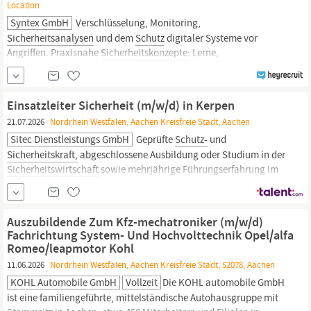
Location
Syntex GmbH
Verschlüsselung, Monitoring,
Sicherheitsanalysen
und dem
Schutz
digitaler Systeme vor
Angriffen. Praxisnahe
Sicherheitskonzepte:
Lerne,
Sicherheitsrisiken
zu erkennen, Vorfälle zu analysieren und
geeignete
Schutzmaßnahmen
für Unternehmen umzusetzen.
Deine Perspektive Junior IT Security...
Einsatzleiter Sicherheit (m/w/d) in Kerpen
21.07.2026
Nordrhein Westfalen, Aachen Kreisfreie Stadt, Aachen
Sitec Dienstleistungs GmbH
Geprüfte
Schutz-
und
Sicherheitskraft,
abgeschlossene Ausbildung oder Studium in der
Sicherheitswirtschaft
sowie mehrjährige Führungserfahrung im
Einsatzdienst Fundierte Kenntnisse gesetzlicher Bestimmungen
und Branchenstandards - Sicherer Umgang mit rechtlichen
Vorgaben und Normen Führungskompetenz - Sie leiten Ihr...
Auszubildende Zum Kfz-mechatroniker (m/w/d)
Fachrichtung System- Und Hochvolttechnik Opel/alfa
Romeo/leapmotor Kohl
11.06.2026
Nordrhein Westfalen, Aachen Kreisfreie Stadt, 52078, Aachen
KOHL Automobile GmbH
Vollzeit
Die KOHL automobile GmbH
ist eine familiengeführte, mittelständische Autohausgruppe mit