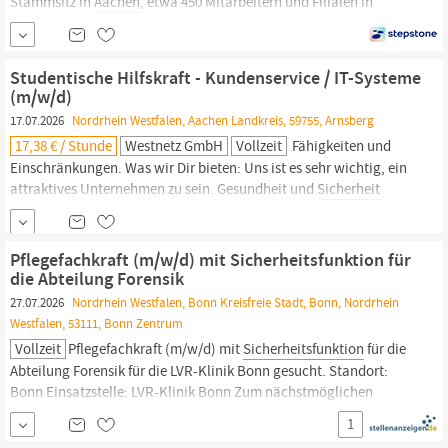
Stammsitz in
Aachen,
etwa 450 Mitarbeitern und Filialen in
Laurensberg, Heinsberg und Bergheim. Wir vertreiben die PKW-
Marken BMW, MINI, Land Rover, GEELY, Opel, Alfa Romeo und
Leapmotor, die Motorrad-Marken BMW, Harley-Davidson und
Studentische Hilfskraft - Kundenservice / IT-Systeme
Aprilia, die Roller-Marke Vespa...
(m/w/d)
17.07.2026
Nordrhein Westfalen, Aachen Landkreis, 59755, Arnsberg
17,38 € / Stunde
Westnetz GmbH
Vollzeit
Fähigkeiten und
Einschränkungen. Was wir Dir bieten: Uns ist es sehr wichtig, ein
attraktives Unternehmen zu sein. Gesundheit und
Sicherheit
haben bei uns oberste Priorität. Neben umfangreichen Angeboten
für die Gesundheit bieten wir Dir auch eine Vielzahl von
Leistungen in den Bereichen Familie, Finanzen, berufliche
Pflegefachkraft (m/w/d) mit Sicherheitsfunktion für
Weiterbildung, Arbeitsumgebung und...
die Abteilung Forensik
27.07.2026
Nordrhein Westfalen, Bonn Kreisfreie Stadt, Bonn, Nordrhein
Westfalen, 53111, Bonn Zentrum
Vollzeit
Pflegefachkraft (m/w/d) mit
Sicherheitsfunktion
für die
Abteilung Forensik für die LVR-Klinik Bonn gesucht. Standort:
Bonn Einsatzstelle: LVR-Klinik Bonn Zum nächstmöglichen
Zeitpunkt Arbeitszeit: Voll-/ oder Teilzeit unbefristet Vergütung:
1
P8 TVöD Das sind Ihre Aufgaben Werden Sie eine Schlüsselrolle an