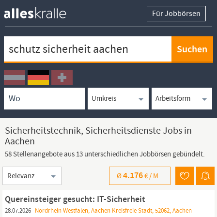
Für Jobbörsen
Keywortsuche
Ortssuche
Umkreissuche
Arbeitsform
Sicherheitstechnik, Sicherheitsdienste Jobs in
Aachen
58 Stellenangebote aus 13 unterschiedlichen Jobbörsen gebündelt.
Sortierung
4.176
Ø
€ /
M.
Quereinsteiger gesucht: IT-Sicherheit
28.07.2026
Nordrhein Westfalen, Aachen Kreisfreie Stadt, 52062, Aachen