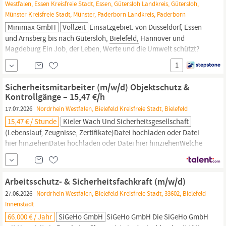
Westfalen, Essen Kreisfreie Stadt, Essen, Gütersloh Landkreis, Gütersloh,
Münster Kreisfreie Stadt, Münster, Paderborn Landkreis, Paderborn
Minimax GmbH
Vollzeit
Einsatzgebiet: von Düsseldorf, Essen
und Arnsberg bis nach Gütersloh,
Bielefeld,
Hannover und
Magdeburg Ein Job, der Leben, Werte und die Umwelt schützt?
Den finden Sie bei uns! Minimax gehört zu den Marktführern im
1
Brandschutz und steht in der Branche weltweit für innovative
Technologien und exzellente Forschung.
Sicherheitsmitarbeiter (m/w/d) Objektschutz &
Kontrollgänge – 15,47 €/h
17.07.2026
Nordrhein Westfalen, Bielefeld Kreisfreie Stadt, Bielefeld
15,47 € / Stunde
Kieler Wach Und Sicherheitsgesellschaft
(Lebenslauf, Zeugnisse, Zertifikate)Datei hochladen oder Datei
hier hinziehenDatei hochladen oder Datei hier hinziehenWelche
Qualifikationen haben Sie? KeineSachkundeprüfung gem. §a
GewO.Geprüfte
Schutz-
und
Sicherheitskraft
(GSSK)WerkschutzfachkraftServicekraft für
Schutz
und
Arbeitsschutz- & Sicherheitsfachkraft (m/w/d)
SicherheitFachkraft
für
Schutz
und
SicherheitMeister
27.06.2026
Nordrhein Westfalen, Bielefeld Kreisfreie Stadt, 33602, Bielefeld
Innenstadt
66.000 € / Jahr
SiGeHo GmbH
SiGeHo GmbH Die SiGeHo GmbH