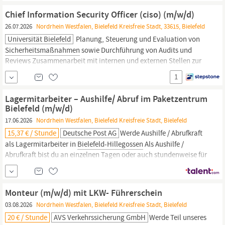
und sorgen aktiv für
Sicherheit
– ein vielseitiger Job mit
Chief Information Security Officer (ciso) (m/w/d)
Verantwortung und Perspektive. Ihre...
26.07.2026
Nordrhein Westfalen, Bielefeld Kreisfreie Stadt, 33615, Bielefeld
Universität Bielefeld
Planung, Steuerung und Evaluation von
Sicherheitsmaßnahmen
sowie Durchführung von Audits und
Reviews Zusammenarbeit mit internen und externen Stellen zur
Bewältigung von
Sicherheitsvorfällen
Aufbau und Förderung
1
einer nachhaltigen
Sicherheitskultur
durch Schulungs- und
Sensibilisierungsmaßnahmen Vernetzung, Kooperation...
Lagermitarbeiter – Aushilfe/ Abruf im Paketzentrum
Bielefeld (m/w/d)
17.06.2026
Nordrhein Westfalen, Bielefeld Kreisfreie Stadt, Bielefeld
15,37 € / Stunde
Deutsche Post AG
Werde Aushilfe / Abrufkraft
als Lagermitarbeiter in
Bielefeld-Hillegossen
Als Aushilfe /
Abrufkraft bist du an einzelnen Tagen oder auch stundenweise für
uns tätig. Nach einer bezahlten Einarbeitung kannst du sofort in
deinem neuen Nebenjob starten. Was wir bieten 15,37 € Tarif-
Stundenlohn + 25% Nachtzulage steuerfrei schon ab 20:00 Uhr
Monteur (m/w/d) mit LKW- Führerschein
(bis 6:00 Uhr)
03.08.2026
Nordrhein Westfalen, Bielefeld Kreisfreie Stadt, Bielefeld
20 € / Stunde
AVS Verkehrssicherung GmbH
Werde Teil unseres