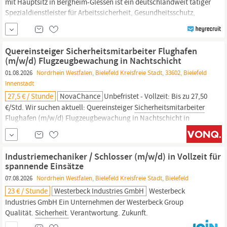
mit Hauptsitz in Bergheim-Glessen ist ein deutschlandweit tätiger
Spezialdienstleister für Arbeitssicherheit, Gesundheitsschutz,
operative Einsatzunterstützung und Schulungsangebote. Seit
unserer Gründung verfolgen wir das Ziel,
Sicherheit,
Verlässlichkeit und Verantwortung in anspruchsvollen Branchen
Quereinsteiger Sicherheitsmitarbeiter Flughafen
aktiv zu gestalten –
(m/w/d) Flugzeugbewachung in Nachtschicht
01.08.2026
Nordrhein Westfalen, Bielefeld Kreisfreie Stadt, 33602, Bielefeld
Innenstadt
27,5 € / Stunde
NovaChance
Unbefristet - Vollzeit: Bis zu 27,50
€/Std. Wir suchen aktuell: Quereinsteiger
Sicherheitsmitarbeiter
Flughafen (m/w/d) Flugzeugbewachung in Nachtschicht in
Bielefeld
Als wachsendes
Sicherheitsunternehmen
benötigt unser
Team Verstärkung in
Bielefeld.
Wir suchen motivierte und
zuverlässige
Sicherheitsmitarbeiter
(m/w/d)
Industriemechaniker / Schlosser (m/w/d) in Vollzeit für
spannende Einsätze
07.08.2026
Nordrhein Westfalen, Bielefeld Kreisfreie Stadt, Bielefeld
23 € / Stunde
Westerbeck Industries GmbH
Westerbeck
Industries GmbH Ein Unternehmen der Westerbeck Group
Qualität.
Sicherheit.
Verantwortung. Zukunft.