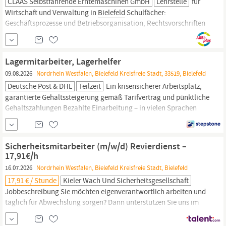
CLAAS Selbstfahrende Erntemaschinen GmbH
Lehrstelle
für
Wirtschaft und Verwaltung in
Bielefeld
Schulfächer:
Geschäftsprozesse und Betriebsorganisation, Rechtsvorschriften
und deeskalierendes Handeln,
Schutzmaßnahmen
und
Sicherheitstechnik,
Fremdsprachliche Kommunikation/Englisch,
Datenverarbeitung, Deutsch/Kommunikation,
Lagermitarbeiter, Lagerhelfer
GesellschaftslehreGesundheitsförderung, Religion...
09.08.2026
Nordrhein Westfalen, Bielefeld Kreisfreie Stadt, 33519, Bielefeld
Deutsche Post & DHL
Teilzeit
Ein krisensicherer Arbeitsplatz,
garantierte Gehaltssteigerung gemäß Tarifvertrag und pünktliche
Gehaltszahlungen Bezahlte Einarbeitung – in vielen Sprachen
möglich Kostenlose Ausstattung, wie z.B.
Sicherheitsschuhe
und
Schutzhandschuhe
Übernahme bei guten Leistungen und offenen
Positionen möglich Attraktive Mitarbeiterangebote, wie z.B.
Sicherheitsmitarbeiter (m/w/d) Revierdienst –
17,91€/h
16.07.2026
Nordrhein Westfalen, Bielefeld Kreisfreie Stadt, Bielefeld
17,91 € / Stunde
Kieler Wach Und Sicherheitsgesellschaft
Jobbeschreibung Sie möchten eigenverantwortlich arbeiten und
täglich für Abwechslung sorgen? Dann unterstützen Sie uns im
mobilen Revier- und Streifendienst in
Bielefeld.
Mit dem
Firmenfahrzeug sind Sie im Einsatz, führen Kontrollfahrten durch