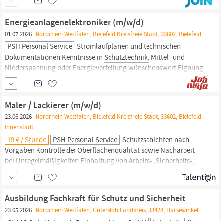
Energieanlagenelektroniker (m/w/d)
01.07.2026
Nordrhein Westfalen, Bielefeld Kreisfreie Stadt, 33602, Bielefeld
PSH Personal Service
Stromlaufplänen und technischen
Dokumentationen Kenntnisse in
Schutztechnik,
Mittel- und
Niederspannung oder Energieverteilung wünschenswert Eignung
für den Einsatz in technisch komplexen,
sicherheits-
und
versorgungsrelevanten Anlagenumgebungen als
Energieanlagenelektroniker (m/w/d) Dein zukünftiges
Maler / Lackierer (m/w/d)
Aufgabengebiet Installation,...
23.06.2026
Nordrhein Westfalen, Bielefeld Kreisfreie Stadt, 33602, Bielefeld
Innenstadt
19 € / Stunde
PSH Personal Service
Schutzschichten
nach
Vorgaben Kontrolle der Oberflächenqualität sowie Nacharbeit
bei Unregelmäßigkeiten Einhaltung von Arbeits-,
Sicherheits-,
Umwelt- und Qualitätsvorgaben Wir bieten Keine Probezeit!
Unbefristeter Arbeitsvertrag bei PSH Bis zu 30 Tage Urlaub pro
Jahr Möglichkeit einer wöchentlichen Abschlagszahlung
Ausbildung Fachkraft für Schutz und Sicherheit
Übertarifliche...
23.05.2026
Nordrhein Westfalen, Gütersloh Landkreis, 33428, Harsewinkel