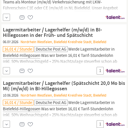
Teams als Monteur (m/w/d) Verkehrssicherung mit LKW-
Führerschein C1E oder CE (m/w/d) in NL
Bielefeld.
Unser Angebot
Faire Entlohnung: Basis: (18.00- 20,00 €Woche)je nach FS
Attraktive Extras: 30 Tage Urlaub, Job-Rad und umfassende
Unfallversicherung
Sicherheit:
mit Urlaubs- und Weihnachtsgeld,
Lagermitarbeiter / Lagerhelfer (m/w/d) in BI-
VWL, Corporate Benefits,...
Hillegossen in der Früh- und Spätschicht
06.07.2026
Nordrhein Westfalen, Bielefeld Kreisfreie Stadt, Bielefeld
16,01 € / Stunde
Deutsche Post AG
Werde Lagermitarbeiter in
Bielefeld-Hillegossen
Was wir bieten 16,01 € Tarif-Stundenlohn
inkl. 50% Weihnachtsgeld + 25% Nachtzulage steuerfrei schon ab
20:00 Uhr (bis 6:00 Uhr) Weitere 50% Weihnachtsgeld im
1
November Bis zu 332 € Urlaubsgeld im Juli ab dem 2. Jahr Du
kannst sofort in Teilzeit starten Es besteht die
Lagermitarbeiter / Lagerhelfer (Spätschicht 20,0 Mo bis
Mi) (m/w/d) in BI-Hillegossen
10.06.2026
Nordrhein Westfalen, Bielefeld Kreisfreie Stadt, Bielefeld
16,01 € / Stunde
Deutsche Post AG
Werde Lagermitarbeiter in
Bielefeld-Hillegossen
Was wir bieten 16,01 € Tarif-Stundenlohn
inkl. 50% Weihnachtsgeld + 25% Nachtzulage steuerfrei schon ab
20:00 Uhr bis 6:00 Uhr, entspricht 18,65 € Stundenlohn) Weitere
1
50% Weihnachtsgeld im November Bis zu 332 € Urlaubsgeld im