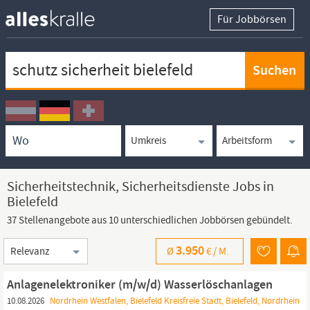
Für Jobbörsen
Keywortsuche
Ortssuche
Umkreissuche
Arbeitsform
Sicherheitstechnik, Sicherheitsdienste Jobs in
Bielefeld
37 Stellenangebote aus 10 unterschiedlichen Jobbörsen gebündelt.
Sortierung
3.950
Ø
€ /
M.
Anlagenelektroniker (m/w/d) Wasserlöschanlagen
10.08.2026
Nordrhein Westfalen, Bielefeld Kreisfreie Stadt, Bielefeld, Nordrhein