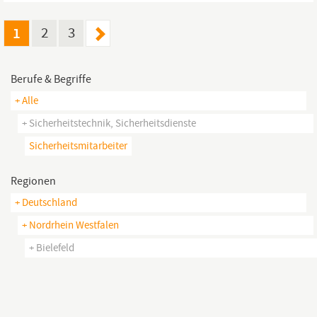
Juli ab dem 2. Jahr Du kannst sofort in Teilzeit starten, 20,0
Stunden/Woche Es...
1
2
3
Berufe & Begriffe
+ Alle
+ Sicherheitstechnik, Sicherheitsdienste
Sicherheitsmitarbeiter
Regionen
+ Deutschland
+ Nordrhein Westfalen
+ Bielefeld