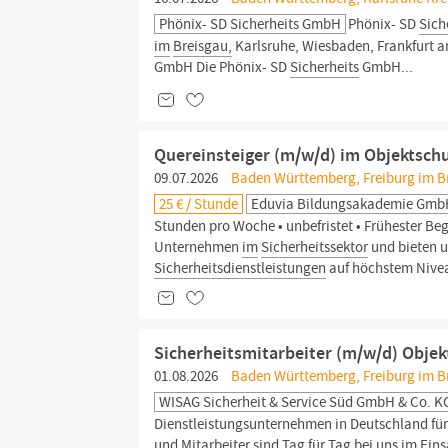
Phönix- SD Sicherheits GmbH
Phönix- SD
Sich
im
Breisgau,
Karlsruhe, Wiesbaden, Frankfurt am
GmbH Die Phönix- SD
Sicherheits
GmbH...
Quereinsteiger (m/w/d) im Objektsch
09.07.2026
Baden Württemberg, Freiburg im Bre
25 € / Stunde
Eduvia Bildungsakademie Gm
Stunden pro Woche • unbefristet • Frühester Be
Unternehmen
im
Sicherheitssektor
und bieten 
Sicherheitsdienstleistungen
auf höchstem Nivea
Sicherheitsmitarbeiter (m/w/d) Objek
01.08.2026
Baden Württemberg, Freiburg im Bre
WISAG Sicherheit & Service Süd GmbH & Co. K
Dienstleistungsunternehmen in Deutschland für d
und Mitarbeiter sind Tag für Tag bei uns
im
Eins