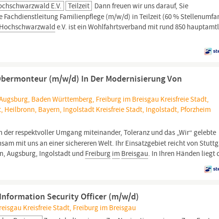
Hochschwarzwald E.V.
Teilzeit
Dann freuen wir uns darauf, Sie
 Fachdienstleitung Familienpflege (m/w/d) in Teilzeit (60 % Stellenumfa
-Hochschwarzwald
e.V. ist ein Wohlfahrtsverband mit rund 850 hauptamt
 Obermonteur (m/w/d) In Der Modernisierung Von
 Augsburg, Baden Württemberg, Freiburg im Breisgau Kreisfreie Stadt,
, Heilbronn, Bayern, Ingolstadt Kreisfreie Stadt, Ingolstadt, Pforzheim
 der respekt­voller Um­gang miteinander, Toleranz und das „Wir“ gelebte
sam mit uns an einer sichereren Welt. Ihr Einsatz­gebiet reicht von Stutt­g
, Augs­burg, Ingol­stadt und
Frei­burg
im
Breis­gau
. In Ihren Händen liegt 
Information Security Officer (m/w/d)
isgau Kreisfreie Stadt, Freiburg im Breisgau