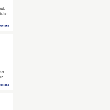
ng).
lichen
art
die