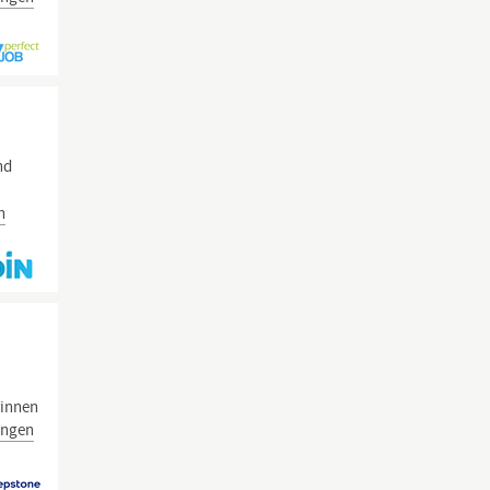
nd
n
rinnen
ungen