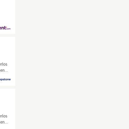
erlos
en...
erlos
en...