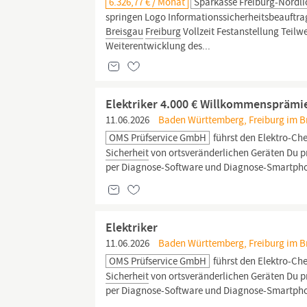
6.326,77 € / Monat
Sparkasse Freiburg-Nördli
springen Logo Informationssicherheitsbeauftra
Breisgau
Freiburg
Vollzeit Festanstellung Tei
Weiterentwicklung des...
Elektriker 4.000 € Willkommensprämi
11.06.2026
Baden Württemberg, Freiburg im Bre
OMS Prüfservice GmbH
führst den Elektro-Che
Sicherheit
von ortsveränderlichen Geräten Du pr
per Diagnose-Software und Diagnose-Smartphon
Elektriker
11.06.2026
Baden Württemberg, Freiburg im Bre
OMS Prüfservice GmbH
führst den Elektro-Che
Sicherheit
von ortsveränderlichen Geräten Du pr
per Diagnose-Software und Diagnose-Smartphon