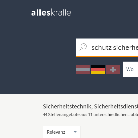
Keywortsuche
Ortssuche
Umkreissuche
Arbeitsform
Sicherheitstechnik, Sicherheitsdiens
44 Stellenangebote aus 11 unterschiedlichen Job
Sortierung