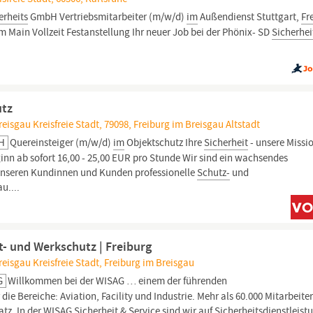
erheits
GmbH Vertriebsmitarbeiter (m/w/d)
im
Außendienst Stuttgart,
Fr
 Main Vollzeit Festanstellung Ihr neuer Job bei der Phönix- SD
Sicherhei
utz
isgau Kreisfreie Stadt, 79098, Freiburg im Breisgau Altstadt
bH
Quereinsteiger (m/w/d)
im
Objektschutz Ihre
Sicherheit
- unsere Missio
ginn ab sofort 16,00 - 25,00 EUR pro Stunde Wir sind ein wachsendes
unseren Kundinnen und Kunden professionelle
Schutz-
und
u....
t- und Werkschutz | Freiburg
isgau Kreisfreie Stadt, Freiburg im Breisgau
G
Willkommen bei der WISAG … einem der führenden
ie Bereiche: Aviation, Facility und Industrie. Mehr als 60.000 Mitarbeite
atz. In der WISAG
Sicherheit
& Service sind wir auf
Sicherheitsdienstleist