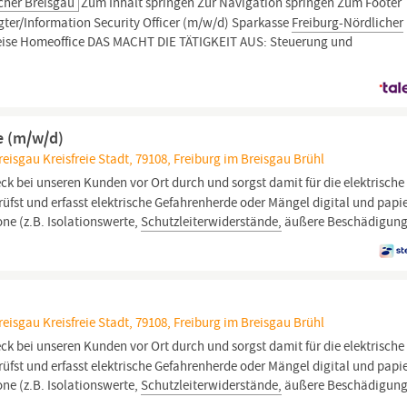
cher Breisgau
Zum Inhalt springen Zur Navigation springen Zum Footer
gter/Information Security Officer (m/w/d) Sparkasse
Freiburg-Nördlicher
lweise Homeoffice DAS MACHT DIE TÄTIGKEIT AUS: Steuerung und
e (m/w/d)
isgau Kreisfreie Stadt, 79108, Freiburg im Breisgau Brühl
ck bei unseren Kunden vor Ort durch und sorgst damit für die elektrische
üfst und erfasst elektrische Gefahrenherde oder Mängel digital und papi
e (z.B. Isolationswerte,
Schutzleiterwiderstände,
äußere Beschädigung
isgau Kreisfreie Stadt, 79108, Freiburg im Breisgau Brühl
ck bei unseren Kunden vor Ort durch und sorgst damit für die elektrische
üfst und erfasst elektrische Gefahrenherde oder Mängel digital und papi
e (z.B. Isolationswerte,
Schutzleiterwiderstände,
äußere Beschädigung