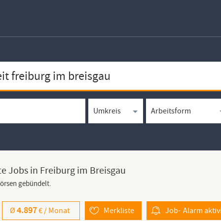
te Jobs in Freiburg im Breisgau
börsen gebündelt.
4.897
Ø
€ /
Monat
Merkliste
Job-
Alarm
aktiv