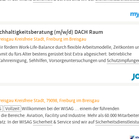
Nachhaltigkeitsberatung (m/w/d) DACH Raum
isgau Kreisfreie Stadt, Freiburg im Breisgau
r fördern Work-Life-Balance durch flexible Arbeitsmodelle, Zeitkonten u
mit du fürs Alter bestens gerüstet bist Extra abgesichert: betriebliche
 Zahnreinigung, Sehhilfen, Vorsorgeuntersuchungen und
Schutzimpfunge
isgau Kreisfreie Stadt, 79098, Freiburg im Breisgau
G
Vollzeit
Willkommen bei der WISAG … einem der führenden
ie Bereiche: Aviation, Facility und Industrie. Mehr als 60.000 Mitarbeite
atz. In der WISAG
Sicherheit
& Service sind wir auf
Sicherheitsdienstleist