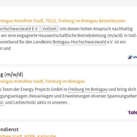
isgau Kreisfreie Stadt, 79111, Freiburg im Breisgau Betzenhausen
Hochschwarzwald E.V.
Vollzeit
Um diesen hohen Anspruch nachhaltig
wir eine engagierte Hauswirtschaftliche Betriebsleitung (m/w/d) in Voll
tasverband für den Landkreis
Breisgau-Hochschwarzwald
e.V. ist ein
en und
ng (m/w/d)
isgau Kreisfreie Stadt, Freiburg im Breisgau
es Team der Energy Projects GmbH in
Freiburg
im
Breisgau
und bring dich 
sorgungsanlagen (Neuanlagen und Erweiterungen diverser Spannungsebe
tz-
und Leittechnik) aktiv in unseren...
endienst
freie Stadt, 60306, Karlsruhe