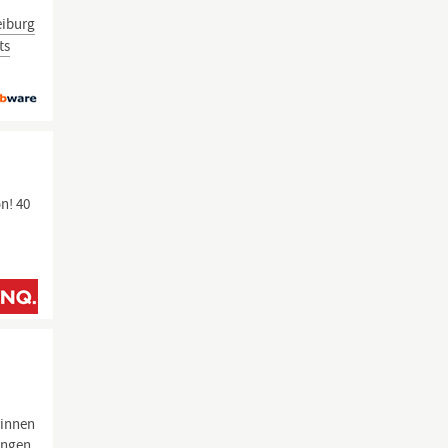
eiburg
ts
n! 40
rinnen
ungen