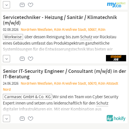
Architektur,
Sicherheitstechnik,
Wirtschaftsingenieurwesen oder
eine vergleichbare technische Qualifikation. Erfahrungen : Sie
bringen praktische Erfahrung in der risikotechnischen Bewertung
Servicetechniker - Heizung / Sanitär / Klimatechnik
industrieller Prozesse/Sachrisiken...
(m/w/d)
02.08.2026
Nordrhein Westfalen, Köln Kreisfreie Stadt, 50667, Köln
Workwise
über dessen Reinigung bis zum
Schutz
vor Rückstau
eines Gebäudes umfasst das Produktspektrum ganzheitliche
Systemlösungen für die Entwässerungstechnik.Was bieten wir
Ihnen?Umfassende Sozial-, Versicherungs- und
Gesundheitsleistungen: Wir kümmern uns um Ihr Wohlbefinden
mit umfassenden Leistungen für Ihre soziale
Sicherheit
und...
Senior IT-Security Engineer / Consultant (m/w/d) in der
IT-Beratung
24.06.2026
Nordrhein Westfalen, Köln Kreisfreie Stadt, 50670, Köln Altstadt
Nord
Carmasec GmbH & Co. KG
Wir sind ein Team von Cyber Security
Expert:innen und setzen uns leidenschaftlich für den
Schutz
digitaler Infrastrukturen ein. Mit einer Kombination aus
langjähriger Beratungserfahrung, agilen Arbeitsweisen und
kontinuierlicher Weiterentwicklung unterstützen wir unsere
Kunden branchenneutral und herstellerunabhängig.