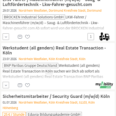
Luftfördertechnik - Lkw-Fahrer-gesucht.com
29.07.2026
Nordrhein Westfalen, Dortmund Kreisfreie Stadt, Dortmund
BROCKEN Industrial Solutions GmbH
LKW-Fahrer /
Maschinenführer (m/w/d) – Saug- & Luftfördertechnik - Lkw-
Fahrer-gesucht.com Ab sofort wird von der BROCKEN Industrial
Solutions GmbH ein LKW-Fahrer / Maschinenführer (m/w/d) –
1
Saug- & Luftfördertechnik Einsatzort: NRW & bundesweite
Montageeinsätze (Dortmund Münster /
Köln).
In einer Minute
Werkstudent (all genders) Real Estate Transaction -
bewerben -->
Köln
23.07.2026
Nordrhein Westfalen, Köln Kreisfreie Stadt, Köln
BNP Paribas Gruppe Deutschland
Werkstudent (all genders)
Real Estate Transaction In
Köln
suchen wir Dich ab sofort als
Werkstudent (all genders) Real Estate Transaction BNP Paribas
Real Estate - Wer wir sind: Als ein führender deutscher und
internationaler Immobiliendienstleister bietet BNP Paribas Real
Estate maßgeschneiderte Beratung im gesamten
Sicherheitsmitarbeiter / Security Guard (m/w/d) Köln
Immobilienzyklus. Mit
01.07.2026
Nordrhein Westfalen, Köln Kreisfreie Stadt, 51103, Köln
Höhenberg
25 € / Stunde
Eduvia Bildungsakademie GmbH