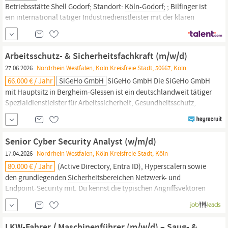
Betriebsstätte Shell Godorf; Standort:
Köln-Godorf;
; Bilfinger ist
ein international tätiger Industriedienstleister mit der klaren
Vision, die Nr. 1 für seine Kunden bei der Steigerung der Effizienz
und Nachhaltigkeit in der Prozessindustrie zu sein. Dabei deckt
das umfassende Leistungsportfolio von Bilfinger...
Arbeitsschutz- & Sicherheitsfachkraft (m/w/d)
27.06.2026
Nordrhein Westfalen, Köln Kreisfreie Stadt, 50667, Köln
66.000 € / Jahr
SiGeHo GmbH
SiGeHo GmbH Die SiGeHo GmbH
mit Hauptsitz in Bergheim-Glessen ist ein deutschlandweit tätiger
Spezialdienstleister für Arbeitssicherheit, Gesundheitsschutz,
operative Einsatzunterstützung und Schulungsangebote. Seit
unserer Gründung verfolgen wir das Ziel,
Sicherheit,
Verlässlichkeit und Verantwortung in anspruchsvollen Branchen
Senior Cyber Security Analyst (w/m/d)
aktiv zu gestalten –
17.04.2026
Nordrhein Westfalen, Köln Kreisfreie Stadt, Köln
80.000 € / Jahr
(Active Directory, Entra ID), Hyperscalern sowie
den grundlegenden
Sicherheitsbereichen
Netzwerk- und
Endpoint-Security mit. Du kennst die typischen Angriffsvektoren
und daraus abgeleitete
Schutzmechanismen.
Du spricht fließend
Deutsch und Englisch, kommunizierst sicher, klar und
zielgruppengerecht in Wort und Schrift.
LKW-Fahrer / Maschinenführer (m/w/d) – Saug- &