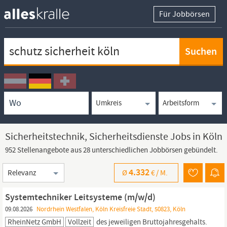
Für Jobbörsen
Keywortsuche
Ortssuche
Umkreissuche
Arbeitsform
Sicherheitstechnik, Sicherheitsdienste Jobs in Köln
952 Stellenangebote aus 28 unterschiedlichen Jobbörsen gebündelt.
Sortierung
4.332
Ø
€ /
M.
Systemtechniker Leitsysteme (m/w/d)
09.08.2026
Nordrhein Westfalen, Köln Kreisfreie Stadt, 50823, Köln
RheinNetz GmbH
Vollzeit
des jeweiligen Bruttojahresgehalts.