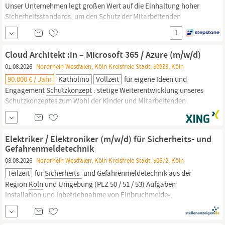
Unser Unternehmen legt großen Wert auf die Einhaltung hoher
Sicherheitsstandards,
um den
Schutz
der Mitarbeitenden
umfassend zu gewährleisten. Wir entwickeln uns gemeinsam
1
weiter! Bei uns stehen Menschen im Vordergrund. Vom
Mitarbeitergespräch bis zur vielfältigen Weiterbildung
Cloud Architekt :in – Microsoft 365 / Azure (m/w/d)
01.08.2026
Nordrhein Westfalen, Köln Kreisfreie Stadt, 50933, Köln
90.000 € / Jahr
Katholino
Vollzeit
für eigene Ideen und
Engagement
Schutzkonzept
: stetige Weiterentwicklung unseres
Schutzkonzeptes
zum Wohl der Kinder und Mitarbeitenden
Entwicklungsmöglichkeiten : attraktive Karrierechancen eines
Startups Interessiert? Bewirb dich bequem online über unser
Bewerbungsformular. Der
Schutz
deiner persönlichen Daten ist...
Elektriker / Elektroniker (m/w/d) für Sicherheits- und
Gefahrenmeldetechnik
08.08.2026
Nordrhein Westfalen, Köln Kreisfreie Stadt, 50672, Köln
Teilzeit
für
Sicherheits-
und Gefahrenmeldetechnik aus der
Region
Köln
und Umgebung (PLZ 50 / 51 / 53) Aufgaben
Installation und Inbetriebnahme von Einbruchmelde-,
Fernüberwachungs- und Videoalarmierungsanlagen sowie
Brandwarnanlagen bei unseren Kunden. Service sowie