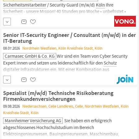
Sicherheitsmitarbeiter
/ Security Guard (m/w/d)
Köln
Ihre
Sicherheit
- unsere Mission! 40 Stunden pro Woche • unbefristet •
Frühester Beginn ab sofort 16,00 - 25,00 EUR pro Stunde Wir sind
ein wachsendes Unternehmen im
Sicherheitssektor
und bieten
unseren Kundinnen und Kunden professionelle
Schutz-
und
Senior IT-Security Engineer / Consultant (m/w/d) in der
Sicherheitsdienstleistungen
auf höchstem Niveau. Zur
IT-Beratung
08.07.2026
Nordrhein Westfalen, Köln Kreisfreie Stadt, Köln
Carmasec GmbH & Co. KG
Wir sind ein Team von Cyber Security
Expert:innen und setzen uns leidenschaftlich für den
Schutz
digitaler Infrastrukturen ein. Mit einer Kombination aus
langjähriger Beratungserfahrung, agilen Arbeitsweisen und
kontinuierlicher Weiterentwicklung unterstützen wir unsere
Kunden branchenneutral und herstellerunabhängig.
Spezialist (m/w/d) Technische Risikoberatung
Firmenkundenversicherungen
09.08.2026
Niedersachsen, Celle Landkreis, Celle, Nordrhein Westfalen, Köln
Kreisfreie Stadt, Köln
Mannheimer Versicherung AG
Sie haben ein erfolgreich
abgeschlossenes Hochschulstudium im Bereich
Elektroingenieurwesen, Bauingenieurwesen, Maschinenbau,