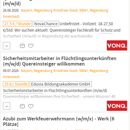
(m/w/d)
26.06.2026
Bayern, Regensburg Kreisfreie Stadt, 93047, Regensburg
Innenstadt
27,5 € / Stunde
NovaChance
Unbefristet - Vollzeit: 18-27,50
€/Std. Wir suchen aktuell: Quereinsteiger Fachkraft für
Schutz
und
Sicherheit
(m/w/d) in
Regensburg
Als wachsendes
Sicherheitsunternehmen
benötigt unser Team Verstärkung in
Regensburg.
Wir suchen engagierte und zuverlässige
Sicherheitsmitarbeiter
(m/w/d) für den Einsatz...
Sicherheitsmitarbeiter in Flüchtlingsunterkünften
(m/w/d) Quereinsteiger willkommen
09.07.2026
Bayern, Regensburg Kreisfreie Stadt, 93047, Regensburg
Innenstadt
25 € / Stunde
Eduvia Bildungsakademie GmbH
Sicherheitsmitarbeiter
in Flüchtlingsunterkünften (m/w/d)
Quereinsteiger willkommen Ihre
Sicherheit
- unsere Mission! 40
Stunden pro Woche • unbefristet • Frühester Beginn ab sofort
16,00 - 25,00 EUR pro Stunde Wir sind ein wachsendes
Unternehmen im
Sicherheitssektor
und bieten unseren Kundinnen
Azubi zum Werkfeuerwehrmann (w/m/x) - Werk [6
und Kunden professionelle
Schutz-
und
Plätze]
Sicherheitsdienstleistungen
auf höchstem Niveau. Zur