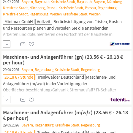
24.07.2026
Bayern, Bayreuth Kreisfreie Stadt, Bayreuth, Bayern, Nürnberg
Kreisfreie Stadt, Nürnberg, Passau Kreisfreie Stadt, Passau, Regensburg
Kreisfreie Stadt, Regensburg, Weiden Kreisfreie Stadt, Weiden
Minimax GmbH
Vollzeit
Berücksichtigung von Fristen, Kosten
und Ressourcen planen und ver­teilen Sie die anstehenden
Arbeiten und doku­mentieren den Fort­schritt der Bau­stelle in
einem digi­talen System. Für auftretende Heraus­forderungen
finden Sie praktikable Lösungen und setzen diese um. Sie führen
Sicherheits­einweisungen
durch und stellen die
Maschinen- und Anlagenführer (gn) (23.56 € - 26.18 €
per hour)
29.05.2026
Bayern, Regensburg Kreisfreie Stadt, Regensburg
26,18 € / Stunde
Trenkwalder Deutschland
Maschinen- und
Anlagenführer (m/w/d) in der Vorfertigung der
Oberflächenbeschichtung/Galvanik Stromausfall? FI-Schalter
ausgelöst? Unser Premiumkunde entwickelt und produziert
hochwertige
Schutzkomponenten
für elektrische Anlagen – mit
Fokus auf Fehlerstrom-
Schutzschalter
, die für maximale
Maschinen- und Anlagenführer (m/w/x) (23.56 € - 26.18
Sicherheit
sorgen. Zur...
€ per hour)
29.05.2026
Bayern, Regensburg Kreisfreie Stadt, Regensburg
26,18 € / Stunde
Trenkwalder Deutschland
Maschinen- und