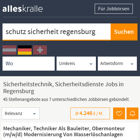
Für Jobbörsen
Keywortsuche
Ortssuche
Umkreissuche
Arbeitsform
Sicherheitstechnik, Sicherheitsdienste Jobs in
Regensburg
45 Stellenangebote aus 7 unterschiedlichen Jobbörsen gebündelt.
Sortierung
4.246
Ø
€ /
M.
Mechaniker, Techniker Als Bauleiter, Obermonteur
(m/w/d) Modernisierung Von Wasserlöschanlagen