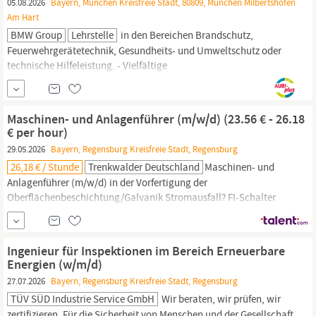
05.08.2026
Bayern, München Kreisfreie Stadt, 80809, München Milbertshofen
Am Hart
BMW Group
Lehrstelle
in den Bereichen Brandschutz,
Feuerwehrgerätetechnik, Gesundheits- und Umweltschutz oder
technische Hilfeleistung. - Vielfältige
Weiterbildungsmöglichkeiten wie z. B.
Werkfeuerwehrtechniker:in in einem FH-Studium (Fachrichtung
Sicherheitstechnik),
Gerätewart:in, Disponent:in in der
Maschinen- und Anlagenführer (m/w/d) (23.56 € - 26.18
Sicherheitsleitstelle
oder
€ per hour)
29.05.2026
Bayern, Regensburg Kreisfreie Stadt, Regensburg
26,18 € / Stunde
Trenkwalder Deutschland
Maschinen- und
Anlagenführer (m/w/d) in der Vorfertigung der
Oberflächenbeschichtung/Galvanik Stromausfall? FI-Schalter
ausgelöst? Unser Premiumkunde entwickelt und produziert
hochwertige
Schutzkomponenten
für elektrische Anlagen – mit
Fokus auf Fehlerstrom-
Schutzschalter
, die für maximale
Ingenieur für Inspektionen im Bereich Erneuerbare
Sicherheit
sorgen. Zur...
Energien (w/m/d)
27.07.2026
Bayern, Regensburg Kreisfreie Stadt, Regensburg
TÜV SÜD Industrie Service GmbH
Wir beraten, wir prüfen, wir
zertifizieren. Für die
Sicherheit
von Menschen und der Gesellschaft