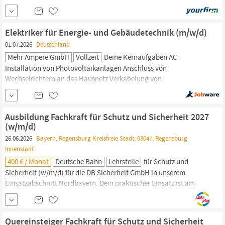
Würzburg (PLZ-Gebiet 90–97) Ein Job, der Leben, Werte und die
Umwelt schützt? Den finden Sie bei uns! Minimax gehört zu den
Marktführern im Brandschutz und steht in der Branche weltweit
Elektriker für Energie- und Gebäudetechnik (m/w/d)
01.07.2026
Deutschland
Mehr Ampere GmbH
Vollzeit
Deine Kernaufgaben AC-
Installation von Photovoltaikanlagen Anschluss von
Wechselrichtern an das Hausnetz Verkabelung von
Unterverteilungen und Hauptverteilungen Installation von
Schutz-
und Schaltgeräten (LS, FI, Überspannungsschutz)
Verlegung von AC-Leitungen und Kabeltrassen Zählerschrank &
Ausbildung Fachkraft für Schutz und Sicherheit 2027
Netzanschluss Umbau und Erweiterung von
(w/m/d)
26.06.2026
Bayern, Regensburg Kreisfreie Stadt, 93047, Regensburg
Innenstadt
400 € / Monat
Deutsche Bahn
Lehrstelle
für
Schutz
und
Sicherheit
(w/m/d) für die DB
Sicherheit
GmbH in unserem
Einsatzabschnitt Nordbayern. Dein praktischer Einsatz ist am
Standort
Regensburg.
Alle Schulungen und Trainings finden an
unserem Ausbildungsstandort Nürnberg statt. Zudem besuchst du
die Berufsschule in Forchheim. Das erwartet...
Quereinsteiger Fachkraft für Schutz und Sicherheit