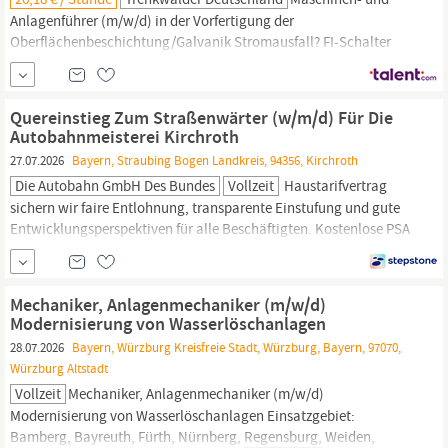
Anlagenführer (m/w/d) in der Vorfertigung der
Oberflächenbeschichtung/Galvanik Stromausfall? FI-Schalter
ausgelöst? Unser Premiumkunde entwickelt und produziert
hochwertige
Schutzkomponenten
für elektrische Anlagen – mit
Fokus auf Fehlerstrom-
Schutzschalter
, die für maximale
Quereinstieg Zum Straßenwärter (w/m/d) Für Die
Sicherheit
sorgen. Zur...
Autobahnmeisterei Kirchroth
27.07.2026
Bayern, Straubing Bogen Landkreis, 94356, Kirchroth
Die Autobahn GmbH Des Bundes
Vollzeit
Haustarif­vertrag
sichern wir faire Entlohnung, transparente Einstufung und gute
Entwicklungs­perspek­tiven für alle Beschäftigten. Kostenlose PSA
inkl. Reinigung Wir stellen Ihnen Ihre persönliche
Schutz­
ausrüstung
kostenfrei zur Verfügung. Betriebliche Gesundheits­
förderung Wir unterstützen Sie mit einem Arbeits­umfeld, das
Mechaniker, Anlagenmechaniker (m/w/d)
Gesundheit und
Sicherheit
fördert.
Modernisierung von Wasserlöschanlagen
28.07.2026
Bayern, Würzburg Kreisfreie Stadt, Würzburg, Bayern, 97070,
Würzburg Altstadt
Vollzeit
Mechaniker, Anlagenmechaniker (m/w/d)
Modernisierung von Wasserlöschanlagen Einsatzgebiet:
Bamberg, Bayreuth, Fürth, Nürnberg,
Regensburg,
Weiden,