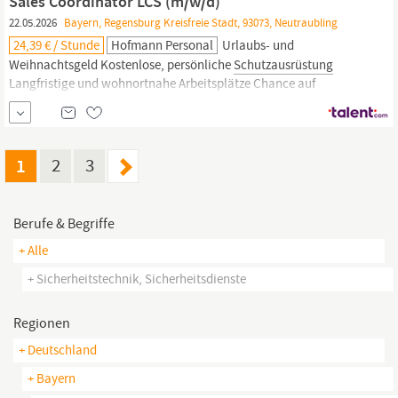
Sales Coordinator LCS (m/w/d)
Laptop, etc.
22.05.2026
Bayern, Regensburg Kreisfreie Stadt, 93073, Neutraubling
24,39 € / Stunde
Hofmann Personal
Urlaubs- und
Weihnachtsgeld Kostenlose, persönliche
Schutzausrüstung
Langfristige und wohnortnahe Arbeitsplätze Chance auf
Übernahme durch unsere Kunden Arbeitsplatzbezogene
Weiterbildungsmöglichkeiten Profitieren Sie von unserem
überregionalen Hofmann-Netzwerk! Individuelle Begleitung und
Beratung im Bewerbungsprozess und im Kundeneinsatz
1
2
3
Arbeitsmedizinische und
sicherheitstechnische
Betreuung Bei
uns...
Berufe & Begriffe
+ Alle
+ Sicherheitstechnik, Sicherheitsdienste
Regionen
+ Deutschland
+ Bayern