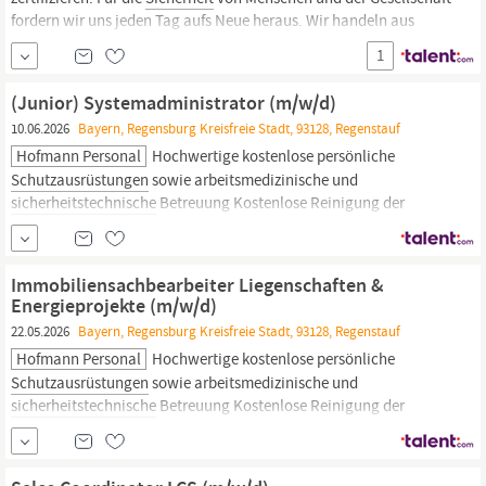
fordern wir uns jeden Tag aufs Neue heraus. Wir handeln aus
Überzeugung, gestalten schon heute die Welt von morgen –
1
setzen Zeichen. Wir nehmen die Zukunft in die Hand. Wir sind TÜV
SÜD. TÜV SÜD steht seit 1866 für
Sicherheit,
(Junior) Systemadministrator (m/w/d)
10.06.2026
Bayern, Regensburg Kreisfreie Stadt, 93128, Regenstauf
Hofmann Personal
Hochwertige kostenlose persönliche
Schutzausrüstungen
sowie arbeitsmedizinische und
sicherheitstechnische
Betreuung Kostenlose Reinigung der
Arbeitskleidung Kostenloser Kran- und/oder Staplerschein
Kostenfreie Getränke und Snacks (Obst, Süßes, Eis, etc.)
Vergünstigtes Essen in der betriebseigenen Kantine Firmenhandy,
Immobiliensachbearbeiter Liegenschaften &
Laptop, etc.
Energieprojekte (m/w/d)
22.05.2026
Bayern, Regensburg Kreisfreie Stadt, 93128, Regenstauf
Hofmann Personal
Hochwertige kostenlose persönliche
Schutzausrüstungen
sowie arbeitsmedizinische und
sicherheitstechnische
Betreuung Kostenlose Reinigung der
Arbeitskleidung Kostenloser Kran- und/oder Staplerschein
Kostenfreie Getränke und Snacks (Obst, Süßes, Eis, etc.)
Vergünstigtes Essen in der betriebseigenen Kantine Firmenhandy,