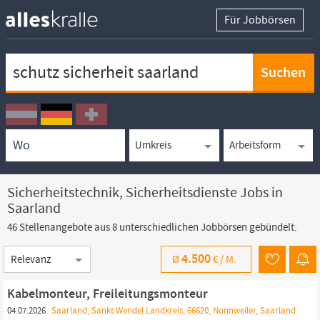
Für Jobbörsen
Keywortsuche
Ortssuche
Umkreissuche
Arbeitsform
Sicherheitstechnik, Sicherheitsdienste Jobs in
Saarland
46 Stellenangebote aus 8 unterschiedlichen Jobbörsen gebündelt.
Sortierung
4.500
Ø
€ /
M.
Kabelmonteur, Freileitungsmonteur
04.07.2026
Saarland, Sankt Wendel Landkreis, 66620, Nonnweiler, Saarland