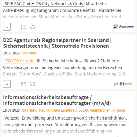
SPIE SAG GmbH GB City Networks & Grids
Mitarbeiter-
Aktienbeteiligungsprogramm Corporate Benefits – Rabatte bei
vielen Marken und Shops Moderne Ausrüstung (Maschinen und
Fuhrpark) sowie Bereitstellung der persönlichen
Schutzausrüstung
/ hochwertiger Arbeitskleidung und hohe
Sicherheitsstandards
Individuelle Einarbeitung und interne
D2D Agentur als Regionalpartner in Saarland |
Weiterbildungsprogramme durch die SPIE...
Sicherheitstechnik | Stornofreie Provisionen
20.05.2026
Saarland
150.000 € / Jahr
für
Sicherheitstechnik
— für wen? Etablierte
Vertriebsagenturen mit eigener Teamleitung aus den Bereichen
Energie (Strom/Gas), Glasfaser/Telko, Bau & Modernisierung (z. B.
Heim & Haus, Fenster, Dach, Dämmung), Heizung/Solar oder
vergleichbaren D2D-Vertikalen in
Saarland.
Ihr habt ein Team, ihr
habt D2D-DNA, ihr wollt
Sicherheitstechnik
als profitable...
Informationssicherheitsbeauftragte /
Informationssicherheitsbeauftragter (m/w/d)
15.07.2026
Saarland, Neunkirchen Landkreis, 66538, Neunkirchen Furpach
Vollzeit
Entwicklung und Umsetzung von
Sicherheitsrichtlinien,
-konzepten und -prozessen Durchführung von Risikoanalysen und
Schutzbedarfsfeststellung
Planung und Durchführung von