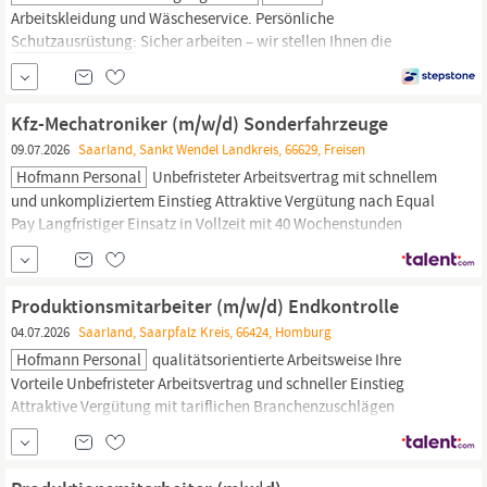
Arbeitskleidung und Wäscheservice. Persönliche
Schutzausrüstung:
Sicher arbeiten – wir stellen Ihnen die
passende
Schutzausrüstung
kostenlos zur Verfügung. Sicherer
Arbeitsplatz in einem großen Familienunternehmen: Arbeiten mit
Perspektive - das bietet die
Sicherheit
eines stabilen
Kfz-Mechatroniker (m/w/d) Sonderfahrzeuge
Familienunternehmens...
09.07.2026
Saarland, Sankt Wendel Landkreis, 66629, Freisen
Hofmann Personal
Unbefristeter Arbeitsvertrag mit schnellem
und unkompliziertem Einstieg Attraktive Vergütung nach Equal
Pay Langfristiger Einsatz in Vollzeit mit 40 Wochenstunden
Kostenlose persönliche
Schutzausrüstung
sowie
arbeitsmedizinische und
sicherheitstechnische
Betreuung
Individuelle Betreuung, Weiterbildungsmöglichkeiten sowie
Produktionsmitarbeiter (m/w/d) Endkontrolle
attraktive...
04.07.2026
Saarland, Saarpfalz Kreis, 66424, Homburg
Hofmann Personal
qualitätsorientierte Arbeitsweise Ihre
Vorteile Unbefristeter Arbeitsvertrag und schneller Einstieg
Attraktive Vergütung mit tariflichen Branchenzuschlägen
Kostenlose
Schutzausrüstung
sowie arbeitsmedizinische und
sicherheitstechnische
Betreuung Langfristiger, wohnortnaher
Arbeitsplatz mit persönlicher Begleitung Mitarbeitervorteile...