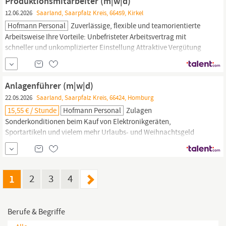
Produktionsmitarbeiter (m|w|d)
12.06.2026
Saarland, Saarpfalz Kreis, 66459, Kirkel
Hofmann Personal
Zuverlässige, flexible und teamorientierte
Arbeitsweise Ihre Vorteile: Unbefristeter Arbeitsvertrag mit
schneller und unkomplizierter Einstellung Attraktive Vergütung
inklusive Urlaubs- und Weihnachtsgeld sowie möglicher Zulagen
Langfristiger Einsatz mit guten Übernahmechancen bei unserem
Kunden Kostenlose persönliche
Schutzausrüstung
sowie...
Anlagenführer (m|w|d)
22.05.2026
Saarland, Saarpfalz Kreis, 66424, Homburg
15,55 € / Stunde
Hofmann Personal
Zulagen
Sonderkonditionen beim Kauf von Elektronikgeräten,
Sportartikeln und vielem mehr Urlaubs- und Weihnachtsgeld
Kostenlose, persönliche
Schutzausrüstung
Langfristige und
wohnortnahe Arbeitsplätze Individuelle Begleitung und Beratung
im Bewerbungsprozess und im Kundeneinsatz
Arbeitsmedizinische und
sicherheitstechnische
Betreuung...
1
2
3
4
Berufe & Begriffe