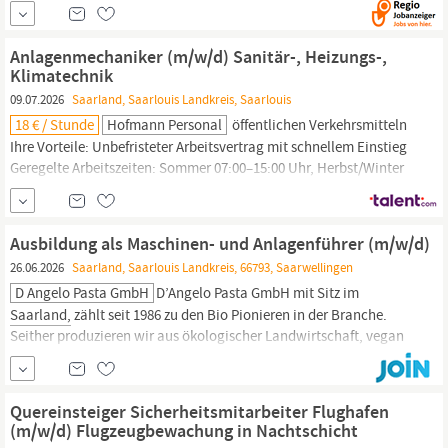
Schulungen, sowie Sensibilisierungsmaßnahmen Etablierung
und Koordination von Meldeprozessen für
Sicherheits-
und
Datenschutzvorfälle Identifikation,...
Anlagenmechaniker (m/w/d) Sanitär-, Heizungs-,
Klimatechnik
09.07.2026
Saarland, Saarlouis Landkreis, Saarlouis
18 € / Stunde
Hofmann Personal
öffentlichen Verkehrsmitteln
Ihre Vorteile: Unbefristeter Arbeitsvertrag mit schnellem Einstieg
Geregelte Arbeitszeiten: Sommer 07:00–15:00 Uhr, Herbst/Winter
08:00–16:00 Uhr Kostenlose
Schutzausrüstung
sowie
arbeitsmedizinische und
sicherheitstechnische
Betreuung
Individuelle Betreuung, Weiterbildungsmöglichkeiten und
Ausbildung als Maschinen- und Anlagenführer (m/w/d)
attraktive...
26.06.2026
Saarland, Saarlouis Landkreis, 66793, Saarwellingen
D Angelo Pasta GmbH
D’Angelo Pasta GmbH mit Sitz im
Saarland,
zählt seit 1986 zu den Bio Pionieren in der Branche.
Seither produzieren wir aus ökologischer Landwirtschaft, vegan
als auch vegetarisch gefüllte Bio-Teigwaren. Der
Schutz
unserer
Umwelt, den Anspruch an höchste Qualität und der kulinarische
Genuss spielen bei uns eine große Rolle.
Quereinsteiger Sicherheitsmitarbeiter Flughafen
(m/w/d) Flugzeugbewachung in Nachtschicht