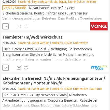
01.08.2026
Saarland, Bayreuth Landkreis, 66111, Saarbrücken Malstatt
27,5 € / Stunde
NovaChance
Bestreifung des
Sicherheitsbereichs:
Kontrollfahrten und Fußstreifen zur
Verhinderung unbefugten Betretens. Dein Profil als Quereinsteiger
Sicherheitsmitarbeiter
Flughafen (m/w/d) Flugzeugbewachung in
Nachtschicht in Saarbrücken Qualifikation: Sachkundeprüfung
nach §34a GewO erwünscht. Solltest du diesen Nachweis noch
Teamleiter (m/w/d) Werkschutz
nicht besitzen,...
20.07.2026
Saarland, Sankt Wendel Landkreis, 66620, Nonnweiler
Diehl Defence GmbH & Co. KG
Verfügung. Bei besonderen
Ereignissen leiten Sie die erforder­lichen Maßnahmen ein und
arbeiten eng mit den relevanten internen Schnitt­stellen
zusammen. Im Tagesgeschäft verantworten Sie den Objekt­
schutz
,
die Kontroll- und Streifen­dienste sowie die Über­wachung der
Sicher­heits
- und Melde­technik; darüber hinaus koordinieren Sie
Elektriker Im Bereich Ns/ms Als Freileitungsmonteur /
bei
sicher­heits­rele­vanten
Kabelmonteur / Monteur M/w/d
04.07.2026
Saarland, Sankt Wendel Landkreis, 66620, Nonnweiler, Saarland
SPIE SAG GmbH GB City Networks & Grids
Mitarbeiter-
Aktienbeteiligungsprogramm Corporate Benefits – Rabatte bei
vielen Marken und Shops Moderne Ausrüstung (Maschinen und