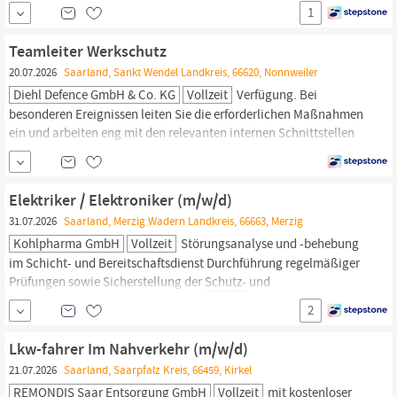
Fuhrpark) sowie Bereitstellung der persönlichen
1
Schutzausrüstung
/ hochwertiger Arbeitskleidung und hohe
Sicherheitsstandards
Individuelle Einarbeitung und interne
Teamleiter Werkschutz
Weiterbildungsprogramme durch die SPIE...
20.07.2026
Saarland, Sankt Wendel Landkreis, 66620, Nonnweiler
Diehl Defence GmbH & Co. KG
Vollzeit
Verfügung. Bei
besonderen Ereignissen leiten Sie die erforder­lichen Maßnahmen
ein und arbeiten eng mit den relevanten internen Schnitt­stellen
zusammen. Im Tagesgeschäft verantworten Sie den Objekt­
schutz
,
die Kontroll- und Streifen­dienste sowie die Über­wachung der
Sicher­heits
- und Melde­technik; darüber hinaus koordinieren Sie
Elektriker / Elektroniker (m/w/d)
bei
sicher­heits­rele­vanten
31.07.2026
Saarland, Merzig Wadern Landkreis, 66663, Merzig
Kohlpharma GmbH
Vollzeit
Störungsanalyse und -behebung
im Schicht- und Bereitschaftsdienst Durchführung regelmäßiger
Prüfungen sowie Sicherstellung der
Schutz-
und
Sicherheitsmaßnahmen
Durchführung und Organisation der
2
DGUV-V3-Prüfungen Überwachung und Optimierung des
Energieverbrauchs sowie Identifikation von Einsparpotenzialen
Lkw-fahrer Im Nahverkehr (m/w/d)
Sie verfügen über eine...
21.07.2026
Saarland, Saarpfalz Kreis, 66459, Kirkel
REMONDIS Saar Entsorgung GmbH
Vollzeit
mit kostenloser