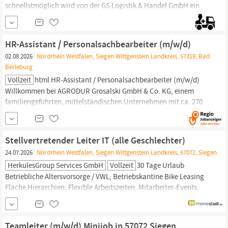
schnellstmöglich wird von der GS Logistik & Handel GmbH ein
Lkw-Fahrer (m/w/d) aus 57078
Siegen
und Umgebung gesucht. In
einer Minute bewerben --> https:/lkw-fahrer-
gesucht.comalleskralle/ GS Logistik & Handel GmbH GS Logistik
HR-Assistant / Personalsachbearbeiter (m/w/d)
& Handel GmbH –
02.08.2026
Nordrhein Westfalen, Siegen Wittgenstein Landkreis, 57319, Bad
Berleburg
Vollzeit
html HR-Assistant / Personalsachbearbeiter (m/w/d)
Willkommen bei AGRODUR Grosalski GmbH & Co. KG, einem
familiengeführten, mittelständischen Unternehmen mit ca. 270
Beschäftigten im Herzen
Wittgensteins.
Unsere langjährige
Expertise erstreckt sich über mehr als 50 Jahre, in denen wir
zuverlässiger Partner in der kunststoffverarbeitenden Industrie,
Stellvertretender Leiter IT (alle Geschlechter)
24.07.2026
Nordrhein Westfalen, Siegen Wittgenstein Landkreis, 57072, Siegen
HerkulesGroup Services GmbH
Vollzeit
30 Tage Urlaub
Betriebliche Altersvorsorge / VWL; Betriebskantine Bike Leasing
Flache Hierarchien; Flexible Arbeitszeiten; Mitarbeiter-Events;
Mitarbeitervorteilsportal Modernes Arbeitsumfeld; Sicherer
Arbeitsplatz; Sonderzahlungen Remote Office
Gestaltungsspielraum; internationales ArbeitsumfeldQ
Teamleiter (m/w/d) Minijob in 57072 Siegen