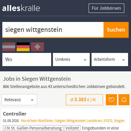
Für Jobbörsen
Keywortsuche
Ortssuche
Umkreissuche
Arbeitsform
Jobs in Siegen Wittgenstein
866 Stellenangebote aus 43 unterschiedlichen Jobbörsen gebündelt.
Sortierung
3.383
Ø
€ /
M.
Controller
01.08.2026
Nordrhein Westfalen, Siegen Wittgenstein Landkreis, 57072, Siegen
CN St. Gallen Personalberatung
Vollzeit
Eingebunden in eine