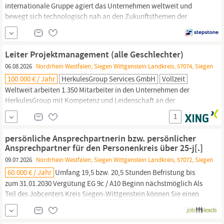
internationale Gruppe agiert das Unternehmen weltweit und
bewegt sich technologisch nah an den Zukunftsthemen der
Industrie. Für eine Schlüsselfunktion im kaufmännischen Bereich
wird für den Hauptsitz im Großraum
Siegen
eine fachlich und
menschlich überzeugende Persönlichkeit gesucht.
Leiter Projektmanagement (alle Geschlechter)
Konsolidierung, Kommentierung und
06.08.2026
Nordrhein Westfalen, Siegen Wittgenstein Landkreis, 57074, Siegen
100.000 € / Jahr
HerkulesGroup Services GmbH
Vollzeit
Weltweit arbeiten 1.350 Mitarbeiter in den Unternehmen der
HerkulesGroup mit Kompetenz und Leidenschaft an der
Entwicklung und Produktion innovativer
1
Großwerkzeugmaschinen. Ob Schleifen, Texturieren, Drehen,
Fräsen oder Bohren – die unabhängigen Unternehmen der
persönliche Ansprechpartnerin bzw. persönlicher
inhabergeführten Gruppe mit Produktions- und Servicestandorten
Ansprechpartner für den Personenkreis über 25-j[.]
in Deutschland, Indien, China und den USA...
09.07.2026
Nordrhein Westfalen, Siegen Wittgenstein Landkreis, 57072, Siegen
60.000 € / Jahr
Umfang 19,5 bzw. 20,5 Stunden Befristung bis
zum 31.01.2030 Vergütung EG 9c / A10 Beginn nächstmöglich Als
Teil des Jobcenters Kreis
Siegen‑Wittgenstein
können Sie einen
maßgeblichen Beitrag zur individuellen Integration von
Arbeitsuchenden leisten, indem Sie individuelle Potenziale