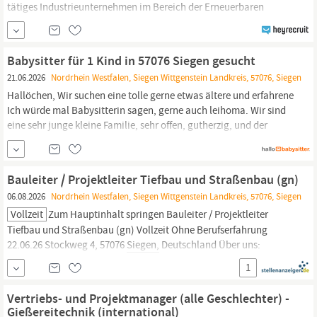
tätiges Industrieunternehmen im Bereich der Erneuerbaren
Energien eine erfahrene Führungspersönlichkeit als Head of HSE
(m/w/d) in unbefristeter Festanstellung.Der Hauptsitz des
Unternehmens befindet sich im
Siegen-Wittgensteiner
Land.
Babysitter für 1 Kind in 57076 Siegen gesucht
21.06.2026
Nordrhein Westfalen, Siegen Wittgenstein Landkreis, 57076, Siegen
Hallöchen, Wir suchen eine tolle gerne etwas ältere und erfahrene
Ich würde mal Babysitterin sagen, gerne auch leihoma. Wir sind
eine sehr junge kleine Familie, sehr offen, gutherzig, und der
eigenen Familie leider zu weit weg. +++ Details: +++ Tagesmutter:
Nein
Bauleiter / Projektleiter Tiefbau und Straßenbau (gn)
06.08.2026
Nordrhein Westfalen, Siegen Wittgenstein Landkreis, 57076, Siegen
Vollzeit
Zum Hauptinhalt springen Bauleiter / Projektleiter
Tiefbau und Straßenbau (gn) Vollzeit Ohne Berufserfahrung
22.06.26 Stockweg 4, 57076
Siegen,
Deutschland Über uns:
Erfahren! Die Hundhausen-Gruppe baut auf über 125 Jahre
1
Erfahrung, 330 qualifizierte Mitarbeiter und fünf modern
ausgestattete Standorte. Leistungsstark!
Vertriebs- und Projektmanager (alle Geschlechter) -
Gießereitechnik (international)