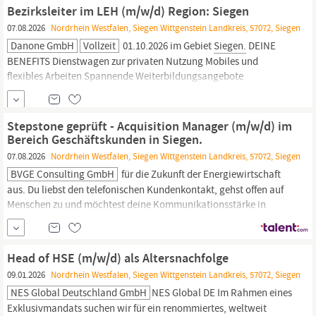
erkennen und fördern, und als zentrale Kontaktperson und
Bezirksleiter im LEH (m/w/d) Region: Siegen
Begleiterin...
07.08.2026
Nordrhein Westfalen, Siegen Wittgenstein Landkreis, 57072, Siegen
Danone GmbH
Vollzeit
01.10.2026 im Gebiet
Siegen.
DEINE
BENEFITS Dienstwagen zur privaten Nutzung Mobiles und
flexibles Arbeiten Spannende Weiterbildungsangebote
Betriebliche Altersvorsorge Pick & Choose aus den Kategorien:
Health, Versicherungen, Kinderbetreuung und mehr!
Stepstone geprüft - Acquisition Manager (m/w/d) im
Bereich Geschäftskunden in Siegen.
07.08.2026
Nordrhein Westfalen, Siegen Wittgenstein Landkreis, 57072, Siegen
BVGE Consulting GmbH
für die Zukunft der Energiewirtschaft
aus. Du liebst den telefonischen Kundenkontakt, gehst offen auf
Menschen zu und möchtest deine Kommunikationsstärke in
einem dynamischen Umfeld einbringen? Zusammen mit uns
gestaltest du am Arbeitsort
Siegen
als Acquisition Manager
(m/w/d) die Energiewelt neu! Original Stellenanzeige auf
Head of HSE (m/w/d) als Altersnachfolge
StepStone.de bit.ly/4w2X7RC...
09.01.2026
Nordrhein Westfalen, Siegen Wittgenstein Landkreis, 57072, Siegen
NES Global Deutschland GmbH
NES Global DE Im Rahmen eines
Exklusivmandats suchen wir für ein renommiertes, weltweit