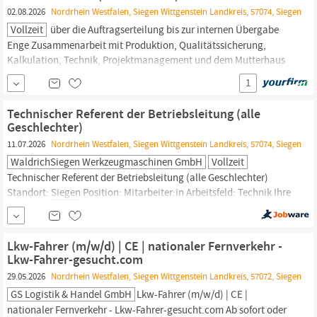
02.08.2026
Nordrhein Westfalen, Siegen Wittgenstein Landkreis, 57074, Siegen
Vollzeit
über die Auftragserteilung bis zur internen Übergabe
Enge Zusammenarbeit mit Produktion, Qualitätssicherung,
Kalkulation, Technik, Projektmanagement und dem Mutterhaus
der HerkulesGroup in
Siegen
Aufbau und Pflege einer
1
strukturierten Vertriebspipeline einschließlich transparenter
CRM-Dokumentation und konsequenter Nachverfolgung
Technischer Referent der Betriebsleitung (alle
Beobachtung relevanter
Geschlechter)
11.07.2026
Nordrhein Westfalen, Siegen Wittgenstein Landkreis, 57074, Siegen
WaldrichSiegen Werkzeugmaschinen GmbH
Vollzeit
Technischer Referent der Betriebsleitung (alle Geschlechter)
Standort:
Siegen
Position: Mitarbeiter:in Arbeitsfeld: Technik Ihre
Aufgaben Assistenz der Betriebsleitung im operativen
Tagesgeschäft sowie bei strategischen Projekten Vor- und
Nachbereitung von Meetings sowie Koordination von Terminen
Lkw-Fahrer (m/w/d) | CE | nationaler Fernverkehr -
Erstellung und Aufbereitung von Dokumentationen,...
Lkw-Fahrer-gesucht.com
29.05.2026
Nordrhein Westfalen, Siegen Wittgenstein Landkreis, 57072, Siegen
GS Logistik & Handel GmbH
Lkw-Fahrer (m/w/d) | CE |
nationaler Fernverkehr - Lkw-Fahrer-gesucht.com Ab sofort oder