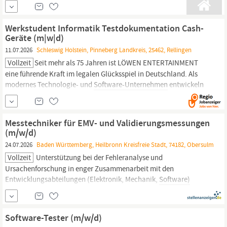
größten Anbietern von Premium- und Luxus-Pkw und Vans.
Unsere Abteilung verantwortet die Entwicklung von
Funktionssoftware für elektrische Antriebe, die Systemintegration
Werkstudent Informatik Testdokumentation Cash-
aller
Software-Komponenten
des
Geräte (m|w|d)
11.07.2026
Schleswig Holstein, Pinneberg Landkreis, 25462, Rellingen
Vollzeit
Seit mehr als 75 Jahren ist LÖWEN ENTERTAINMENT
eine führende Kraft im legalen Glücksspiel in Deutschland. Als
modernes Technologie- und
Software-Unternehmen
entwickeln
wir wegweisende Unterhaltungsprodukte – von Geldspielgeräten
und Geldwechslern für Spielhallen und Gastronomie über E-Dart-
Geräte bis hin zum Online-Gaming.
Messtechniker für EMV- und Validierungsmessungen
(m/w/d)
24.07.2026
Baden Württemberg, Heilbronn Kreisfreie Stadt, 74182, Obersulm
Vollzeit
Unterstützung bei der Fehleranalyse und
Ursachenforschung in enger Zusammenarbeit mit den
Entwicklungsabteilungen (Elektronik, Mechanik,
Software)
Ermittlung der Spezifikationen und Grenzwerte für die
Kundendokumentation Erstellung und Pflege von Prüfberichten,
technischen Dokumentationen und Freigabeunterlagen
Software-Tester (m/w/d)
Betreuung, Koordination und fachliche...