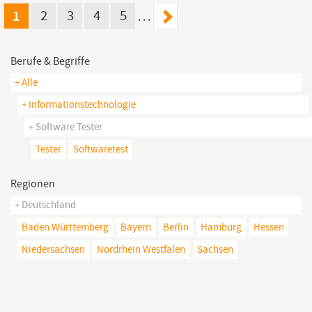
engagierten
Software
Tester
/
Software
Test Engineer (m/w/d),...
1
2
3
4
5
…
Berufe & Begriffe
+ Alle
+ Informationstechnologie
+ Software Tester
Tester
Softwaretest
Regionen
+ Deutschland
Baden Württemberg
Bayern
Berlin
Hamburg
Hessen
Niedersachsen
Nordrhein Westfalen
Sachsen