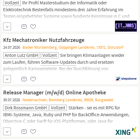
Vollzeit
Ihr Profil Masterstudium der Informatik oder
Elektrotechnik Bestenfalls mindestens drei Jahre Erfahrung im
Testen eingebetteter Systeme sowie fundierte Kenntnisse in C und
idealerweise Rust Erfahrung mit modernen Testmethoden,
insbesondere im Bereich KI-gestützter Testautomatisierung sowie
mit
Software-in-the-Loop-(SIL-)
Kfz Mechatroniker Nutzfahrzeuge
24.07.2026
Baden Württemberg, Göppingen Landkreis, 73072, Donzdorf
Anton Lutz GmbH
Vollzeit
Sie bringen Klimaanlagen wieder
zum Laufen, führen
Software-Updates
durch und ersetzen
gelegentlich Karosserieteile. Bei der Durchführung von
Fehlerdiagnosen nutzen Sie technische Hilfsmittel, Literatur und
ODIS-
Tester
– und lösen bei Bedarf schnell die entsprechenden
Probleme. Gerne stellen Sie Ihr Können auch bei komplexeren...
Release Manager (m/w/d) Online Apotheke
30.07.2026
Niedersachsen, Bamberg Landkreis, 30938, Burgwedel
Dirk Rossmann GmbH
Vollzeit
Stärken - sei es mit RPG für
IBMi-Systeme, Java, Ruby und PHP für BackOffice-Anwendungen,
Objective-C oder Swift für iOS-Plattformen, oder Java für
Android. Unsere kreative Vielfalt spiegelt sich in jeder Codezeile
wider. Das bewirken Sie bei uns In dieser Position verantworten