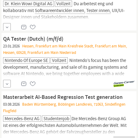
Dr. Klein Wowi Digital AG
Vollzeit
Du arbeitest eng und
kollaborativ mit
Softwareentwickler:innen,
Tester:innen,
UX/UI-
Designer:innen und Stakeholdern zusammen.
Anforderungsmanagement : Du erfasst, priorisierst und pflegst
Anforderungen in enger Abstimmung mit Anwender:innen.
Prozessoptimierung : Du identifizierst und gestaltest
QA Tester (Dutch) (m/f/d)
Prozessverbesserungen in Buchungen,...
23.01.2026
Hessen, Frankfurt am Main Kreisfreie Stadt, Frankfurt am Main,
Hessen, 60528, Frankfurt am Main Niederrad
Nintendo Of Europe SE
Vollzeit
Nintendo’s focus has been the
development, manufacturing, and sale of its gaming systems and
software.At
Nintendo, we bring together employees with a wide
range of characteristics and work together towards a common
goal – to put smiles on the faces of people all over the world.
Tasks Full text debug and support of system debug for 1st, 2nd
Masterarbeit AI-Based Regression Test generation
and 3rd...
03.08.2026
Baden Württemberg, Böblingen Landkreis, 71063, Sindelfingen
Flugfeld
Mercedes-Benz AG
Studentenjob
Die Mercedes-Benz Group AG
ist eines der erfolgreichsten Automobilunternehmen der Welt. Mit
der Mercedes-Benz AG gehört der Fahrzeughersteller zu den