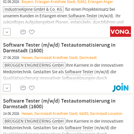
02.08.2026
Bayern, Erlangen Kreisfreie Stadt, 91052, Erlangen Anger
IndustrieAlpine GmbH & Co. KG
für einen Projekteinsatz bei
unserem Kunden in Erlangen einen
Software-Tester
(m/w/d). Ihr
zukünftiges Aufgabengebiet Planen, entwickeln, durchführen und
dokumentieren von
Software-Tests
gemäß Testplänen,
Fachanweisung und internationalen nuklearen Normen
Erstellung der Testspezifikation nach Anforderungen inkl.
Software Tester (m/w/d) Testautomatisierung in
Darmstadt (1600)
27.06.2026
Hessen, Darmstadt Kreisfreie Stadt, Darmstadt
BRÜGGEN ENGINEERING GmbH
Ihre Karriere in der innovativen
Medizintechnik. Gestalten Sie als
Software
Tester
(m/w/d) die
Qualitätssicherung innovativer
Softwarelösungen
durch
automatisierte Tests. In dieser Position übernehmen Sie eine
zentrale Rolle in der Entwicklung und Qualitätssicherung von
Embedded
Software.
Mit Ihrer...
Software Tester (m/w/d) Testautomatisierung in
Darmstadt (1600)
24.06.2026
Hessen, Darmstadt Kreisfreie Stadt, 64283, Darmstadt Location
BRÜGGEN ENGINEERING GmbH
Ihre Karriere in der innovativen
Medizintechnik. Gestalten Sie als
Software
Tester
(m/w/d) die
Qualitätssicherung innovativer
Softwarelösungen
durch