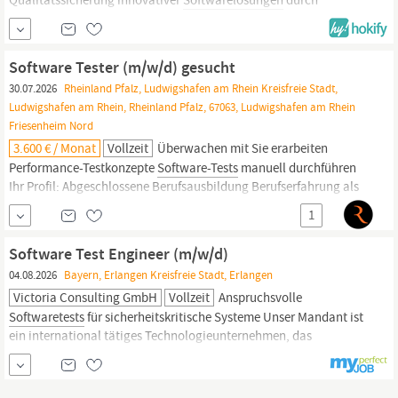
automatisierte Tests. In dieser Position übernehmen Sie eine
zentrale Rolle in der Entwicklung und Qualitätssicherung von
Embedded
Software.
Mit Ihrer...
Software Tester (m/w/d) gesucht
30.07.2026
Rheinland Pfalz, Ludwigshafen am Rhein Kreisfreie Stadt,
Ludwigshafen am Rhein, Rheinland Pfalz, 67063, Ludwigshafen am Rhein
Friesenheim Nord
3.600 € / Monat
Vollzeit
Überwachen mit Sie erarbeiten
Performance-Testkonzepte
Software-Tests
manuell durchführen
Ihr Profil: Abgeschlossene Berufsausbildung Berufserfahrung als
Softwaretester
Ausgeprägtes analytisches Denken Gute Deutsch-
1
und Englischkenntnisse in Wort und Schrift Lösungsorientierte
Herangehensweise Weitere Infos: Branche des Arbeitgebers:
Software Test Engineer (m/w/d)
04.08.2026
Bayern, Erlangen Kreisfreie Stadt, Erlangen
Victoria Consulting GmbH
Vollzeit
Anspruchsvolle
Softwaretests
für sicherheitskritische Systeme Unser Mandant ist
ein international tätiges Technologieunternehmen, das
innovative
Softwarelösungen
für hochregulierte und
sicherheitskritische Anwendungsbereiche entwickelt. Zur
Verstärkung des Entwicklungsteams suchen wir einen