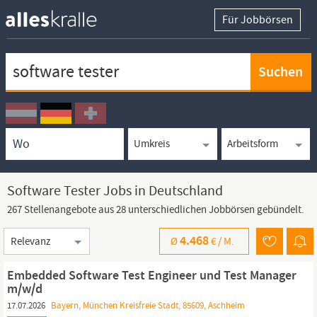
Für Jobbörsen
Keywortsuche
Ortssuche
Umkreissuche
Arbeitsform
Software Tester Jobs in Deutschland
267 Stellenangebote aus 28 unterschiedlichen Jobbörsen gebündelt.
Sortierung
4.468
Ø
€ /
M.
Embedded Software Test Engineer und Test Manager
m/w/d
17.07.2026
Bayern, München Kreisfreie Stadt, 85609, Aschheim