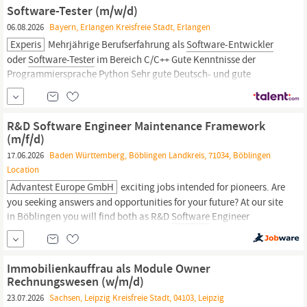
Sie die planbare, sichere und nachvollziehbare Auslieferung neuer
Software-Tester (m/w/d)
Software-Versionen
06.08.2026
Bayern, Erlangen Kreisfreie Stadt, Erlangen
Experis
Mehrjährige Berufserfahrung als
Software-Entwickler
oder
Software-Tester
im Bereich C/C++ Gute Kenntnisse der
Programmiersprache Python Sehr gute Deutsch- und gute
Englischkenntnisse in Wort und Schrift Kontaktdaten für
Stellenanzeige Konnten wir Sie überzeugen? Wir freuen wir uns
auf Ihre Bewerbung inklusive Ihrer Gehaltsvorstellungen...
R&D Software Engineer Maintenance Framework
(m/f/d)
17.06.2026
Baden Württemberg, Böblingen Landkreis, 71034, Böblingen
Location
Advantest Europe GmbH
exciting jobs intended for pioneers. Are
you seeking answers and opportunities for your future? At our site
in Böblingen you will find both as R&D
Software
Engineer
Maintenance Framework (m/f/d) Your Responsibilities Designing
and implementing
software
for the Advantest IC
Tester
Platform
Maintenance Framework...
Immobilienkauffrau als Module Owner
Rechnungswesen (w/m/d)
23.07.2026
Sachsen, Leipzig Kreisfreie Stadt, 04103, Leipzig