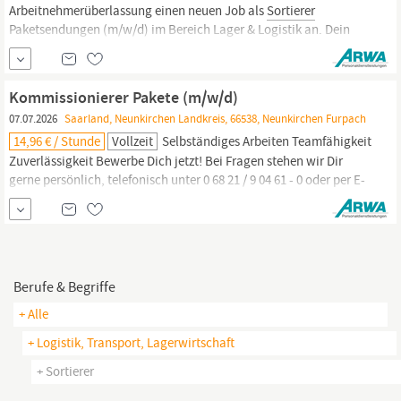
Arbeitnehmerüberlassung einen neuen Job als
Sortierer
Paketsendungen (m/w/d) im Bereich Lager & Logistik an. Dein
neuer Arbeitsplatz bei uns ist in Vollzeit in Neunkirchen. Unsere
Benefits Sicherer Arbeitsplatz Deine Vergütung: 14,96 € pro
Stunde Deine abwechslungsreichen Aufgaben
Kommissionierer Pakete (m/w/d)
07.07.2026
Saarland, Neunkirchen Landkreis, 66538, Neunkirchen Furpach
14,96 € / Stunde
Vollzeit
Selbständiges Arbeiten Teamfähigkeit
Zuverlässigkeit Bewerbe Dich jetzt! Bei Fragen stehen wir Dir
gerne persönlich, telefonisch unter 0 68 21 / 9 04 61 - 0 oder per E-
Mail an neunkirchen, Lagerlogistiker (m/w/d),
Versandmitarbeiter (m/w/d), Staplerfahrer (m/w/d),
Logistikfachkraft (m/w/d), Kommissionierkraft (m/w/d),
Sortierer
(m/w/d) oder...
Berufe & Begriffe
+ Alle
+ Logistik, Transport, Lagerwirtschaft
+ Sortierer