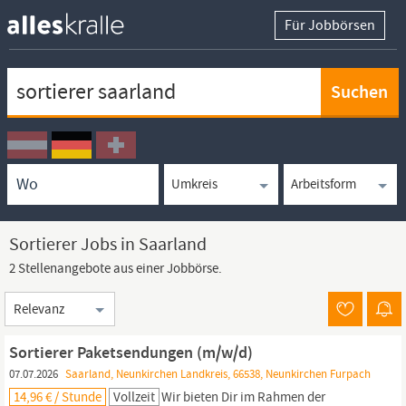
Für Jobbörsen
Keywortsuche
Ortssuche
Umkreissuche
Arbeitsform
Sortierer Jobs in Saarland
2 Stellenangebote aus einer Jobbörse.
Sortierung
Sortierer Paketsendungen (m/w/d)
07.07.2026
Saarland, Neunkirchen Landkreis, 66538, Neunkirchen Furpach
14,96 € / Stunde
Vollzeit
Wir bieten Dir im Rahmen der