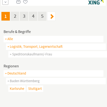
Versandabwicklung Bestenfalls gute Kenntnisse im Zoll- und
Außenwirtschaftsrecht Erfahrung mit SAP S/4HANA oder
vergleichbaren Systemen, idealerweise im Bereich Logistik /...
1
2
3
4
5
Berufe & Begriffe
+ Alle
+ Logistik, Transport, Lagerwirtschaft
+ Speditionskaufmann/-Frau
Regionen
+ Deutschland
+ Baden Württemberg
Karlsruhe
Stuttgart