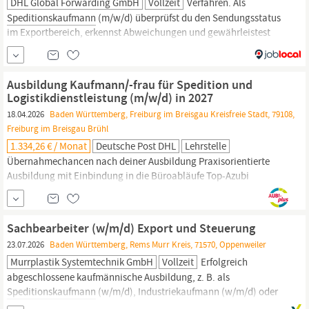
DHL Global Forwarding GmbH
Vollzeit
Verfahren. Als
Speditionskaufmann
(m/w/d) überprüfst du den Sendungsstatus
im Exportbereich, erkennst Abweichungen und gewährleistest
Lösungen bei Zwischenfällen Zu deinen Aufgaben gehört auch die
Unterstützung des Kundenservice bei der Lösung von
Zwischenfällen und dem Exception Management Du baust
Ausbildung Kaufmann/-frau für Spedition und
Kundenbeziehungen auf und pflegst diese intensiv Du...
Logistikdienstleistung (m/w/d) in 2027
18.04.2026
Baden Württemberg, Freiburg im Breisgau Kreisfreie Stadt, 79108,
Freiburg im Breisgau Brühl
1.334,26 € / Monat
Deutsche Post DHL
Lehrstelle
Übernahmechancen nach deiner Ausbildung Praxisorientierte
Ausbildung mit Einbindung in die Büroabläufe Top-Azubi
Programm mit spezieller Förderung für unsere besten
Auszubildenden Attraktive Mitarbeiterangebote, wie z.B. Rabatte
bei Mobilfunkanbietern, Fitnessstudios, Modemarken etc. Das
Sachbearbeiter (w/m/d) Export und Steuerung
erwartet dich in der Ausbildung zum
Speditionskaufmann
bzw.
23.07.2026
Baden Württemberg, Rems Murr Kreis, 71570, Oppenweiler
Murrplastik Systemtechnik GmbH
Vollzeit
Erfolgreich
abgeschlossene kaufmännische Ausbildung, z. B. als
Speditionskaufmann
(w/m/d), Industriekaufmann (w/m/d) oder
vergleichbar Erste Berufserfahrung in der Export- und