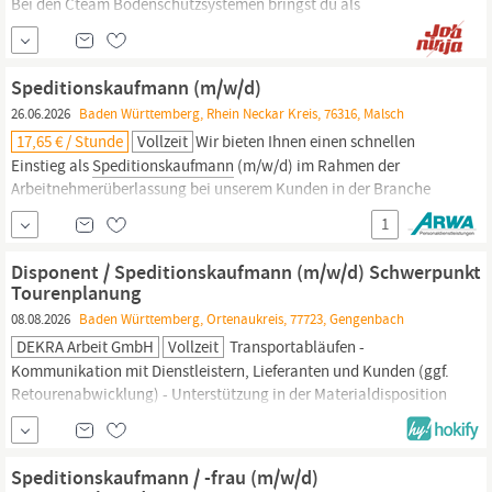
Bei den Cteam Bodenschutzsystemen bringst du als
Speditionskaufmann
/ Disponent (m/w/d) Einsätze, Material und
Mannschaft auf die Straße – oder besser gesagt: auf den Boden.
Die Cteam Gruppe ist ein führender Dienstleister im deutschen
Speditionskaufmann (m/w/d)
und
26.06.2026
Baden Württemberg, Rhein Neckar Kreis, 76316, Malsch
17,65 € / Stunde
Vollzeit
Wir bieten Ihnen einen schnellen
Einstieg als
Speditionskaufmann
(m/w/d) im Rahmen der
Arbeitnehmerüberlassung bei unserem Kunden in der Branche
Lager & Logistik an. Ihr neuer Job ist in Vollzeit und befindet sich
1
in Malsch. Wir bieten Ihnen Sicherer Arbeitsplatz Übertarifliche
Vergütung auf Basis des DGB-GVP-Tarifvertrags inkl.
Disponent / Speditionskaufmann (m/w/d) Schwerpunkt
Tourenplanung
08.08.2026
Baden Württemberg, Ortenaukreis, 77723, Gengenbach
DEKRA Arbeit GmbH
Vollzeit
Transportabläufen -
Kommunikation mit Dienstleistern, Lieferanten und Kunden (ggf.
Retourenabwicklung) - Unterstützung in der Materialdisposition
Anforderungen: - Abgeschlossene Ausbildung als
Speditionskaufmann/-frau
oder vergl
Speditionskaufmann / -frau (m/w/d)