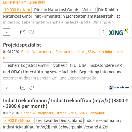
Eichstetten am Kaiserstuhl
70.000 € / Jahr
Rinklin Naturkost GmbH
Vollzeit
Die Rinklin
Naturkost GmbH mit Firmensitz in Eichstetten am Kaiserstuhl ist
in der Bio-Lebensmittelbranche eine feste Größe. Wir sind ein
verlässlicher Partner für Naturkostläden, Marktgänger und
2
Gastronomie-Betriebe. Unseren mehr als 800 Kunden in
Baden-
Württemberg,
der Pfalz, dem Saarland und südlichen Hessen
Projektspezialist
sowie dem
01.08.2026
Baden Württemberg, Biberach Landkreis, 88457, Kirchdorf an der
Iller
Liebherr-Logistics GmbH
Vollzeit
(EU, USA - insbesondere EAR
und OFAC) Unterstützung sowie fachliche Begleitung interner und
externer Audits im Bereich Zoll und Exportkontrolle
Abgeschlossene Ausbildung als
Speditionskaufmann
/
Industriekaufmann (m/w/d) idealerweise mit Weiterbildung zum
Zollfachwirt / Verkehrsfachwirt (m/w/d) oder vergleichbare
Industriekaufmann / Industriekauffrau (m/w/x) (3300 €
Qualifikationen
- 3900 € per month)
08.07.2026
Baden Württemberg, Ortenaukreis, 77963, Schwanau
3.900 € / Monat
Trenkwalder Deutschland
Industriekaufmann /
Industriekauffrau (m/w/d) mit Schwerpunkt Versand & Zoll