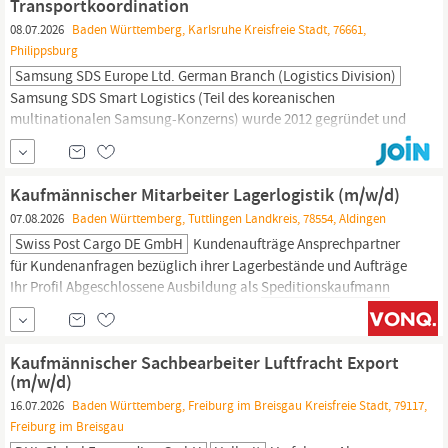
Transportkoordination
08.07.2026
Baden Württemberg, Karlsruhe Kreisfreie Stadt, 76661,
Philippsburg
Samsung SDS Europe Ltd. German Branch (Logistics Division)
Samsung SDS Smart Logistics (Teil des koreanischen
multinationalen Samsung-Konzerns) wurde 2012 gegründet und
ist einer der am schnellsten wachsenden Logistikdienstleister der
Welt. Als innovativer Logistikdienstleister bieten wir unseren
Kunden optimierte Logistiklösungen sowie Beratung im Bereich
Kaufmännischer Mitarbeiter Lagerlogistik (m/w/d)
Supply Chain Management (SCM) auf Basis unserer hauseigenen
07.08.2026
Baden Württemberg, Tuttlingen Landkreis, 78554, Aldingen
Plattform...
Swiss Post Cargo DE GmbH
Kundenaufträge Ansprechpartner
für Kundenanfragen bezüglich ihrer Lagerbestände und Aufträge
Ihr Profil Abgeschlossene Ausbildung als
Speditionskaufmann
oder kaufmännische Berufsausbildung mit Schwerpunkt auf
logistische Dienstleistungen Englischkenntnisse und weitere
Fremdsprachenkenntnis von Vorteil, aber nicht unbedingt
Kaufmännischer Sachbearbeiter Luftfracht Export
notwendig Erfahrung mit...
(m/w/d)
16.07.2026
Baden Württemberg, Freiburg im Breisgau Kreisfreie Stadt, 79117,
Freiburg im Breisgau