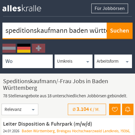
Für Jobbörsen
Keywortsuche
Ortssuche
Umkreissuche
Arbeitsform
Speditionskaufmann/-Frau Jobs in Baden
Württemberg
78 Stellenangebote aus 18 unterschiedlichen Jobbörsen gebündelt.
Sortierung
3.104
Ø
€ /
M.
Leiter Disposition & Fuhrpark (m/w/d)
24.07.2026
Baden Württemberg, Breisgau Hochschwarzwald Landkreis, 79356,