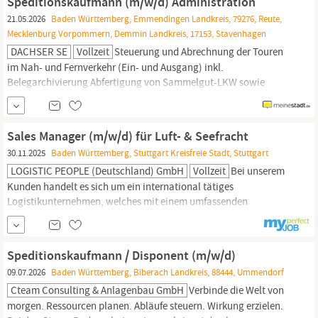
Speditionskaufmann (m/w/d) Administration
innerhalb des...
21.05.2026
Baden Württemberg, Emmendingen Landkreis, 79276, Reute,
Mecklenburg Vorpommern, Demmin Landkreis, 17153, Stavenhagen
DACHSER SE
Vollzeit
Steuerung und Abrechnung der Touren
im Nah- und Fernverkehr (Ein- und Ausgang) inkl.
Belegarchivierung Abfertigung von Sammelgut-LKW sowie
Koordination und Kontrolle der Verladeprozesse Koordination
von Selbstanlieferungen sowie Steuerung der Fahrzeuge im
Yard-/Hofmanagementsystem inkl. Fahrzeugannahme
Sales Manager (m/w/d) für Luft- & Seefracht
Bearbeitung, Prüfung und Pflege von Transportdaten im
30.11.2025
Baden Württemberg, Stuttgart Kreisfreie Stadt, Stuttgart
Transport...
LOGISTIC PEOPLE (Deutschland) GmbH
Vollzeit
Bei unserem
Kunden handelt es sich um ein international tätiges
Logistikunternehmen, welches mit einem umfassenden
Niederlassungsnetzwerk vertreten ist. DEINE AUFGABEN
Regionale Kundenakquise: Du identifizierst und gewinnst aktiv
neue Kunden in
Baden-Württemberg
und baust so dein eigenes
Speditionskaufmann / Disponent (m/w/d)
Vertriebsgebiet nachhaltig auf.
09.07.2026
Baden Württemberg, Biberach Landkreis, 88444, Ummendorf
Cteam Consulting & Anlagenbau GmbH
Verbinde die Welt von
morgen. Ressourcen planen. Abläufe steuern. Wirkung erzielen.