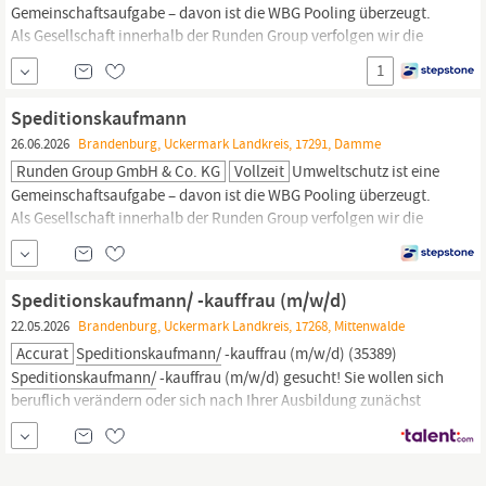
Gemeinschaftsaufgabe – davon ist die WBG Pooling überzeugt.
Als Gesellschaft innerhalb der Runden Group verfolgen wir die
Mission, die Welt nachhaltiger zu gestalten und schonend mit
1
Ressourcen umzugehen. Vom Oldenburger Münsterland
innovieren wir täglich europaweite Lieferketten entlang der
Speditionskaufmann
kompletten Food Supply Chain. WBG Pooling ersetzt...
26.06.2026
Brandenburg, Uckermark Landkreis, 17291, Damme
Runden Group GmbH & Co. KG
Vollzeit
Umweltschutz ist eine
Gemeinschaftsaufgabe – davon ist die WBG Pooling überzeugt.
Als Gesellschaft innerhalb der Runden Group verfolgen wir die
Mission, die Welt nachhaltiger zu gestalten und schonend mit
Ressourcen umzugehen. Vom Oldenburger Münsterland
innovieren wir täglich europaweite Lieferketten entlang der
Speditionskaufmann/ -kauffrau (m/w/d)
kompletten Food Supply Chain. WBG Pooling ersetzt...
22.05.2026
Brandenburg, Uckermark Landkreis, 17268, Mittenwalde
Accurat
Speditionskaufmann/
-kauffrau (m/w/d) (35389)
Speditionskaufmann/
-kauffrau (m/w/d) gesucht! Sie wollen sich
beruflich verändern oder sich nach Ihrer Ausbildung zunächst
orientieren und Ihre Kenntnis vertiefen ohne sich festlegen zu
müssen? Wir bieten wir Ihnen die Stelle, die Sie suchen! Für
unseren Kunden in Mittenwalde suchen wir...