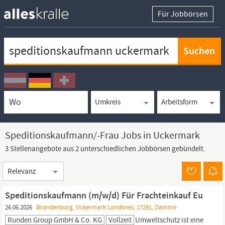
Für Jobbörsen
Keywortsuche
Ortssuche
Umkreissuche
Arbeitsform
Speditionskaufmann/-Frau Jobs in Uckermark
3 Stellenangebote aus 2 unterschiedlichen Jobbörsen gebündelt.
Sortierung
Speditionskaufmann (m/w/d) Für Frachteinkauf Eu
26.06.2026
Brandenburg, Uckermark Landkreis, 17291, Damme
Runden Group GmbH & Co. KG
Vollzeit
Umweltschutz ist eine