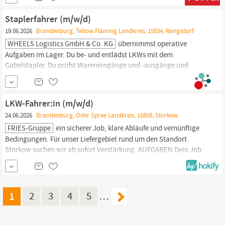
auf Sie. Für einen langfristigen Einsatz suchen wir einen
erfahrenen
Staplerfahrer
(8 Tonnen) (m/w/d). Sie arbeiten mit
Staplerfahrer (m/w/d)
leistungsstarken
Staplern,
bewegen
19.06.2026
Brandenburg, Teltow Fläming Landkreis, 15834, Rangsdorf
WHEELS Logistics GmbH & Co. KG
übernimmst operative
Aufgaben im Lager. Du be- und entlädst LKWs mit dem
Gabelstapler. Du prüfst Wareneingänge und -ausgänge und
verbuchst diese im Lagerverwaltungssystem. Du erstellst die
notwendige Dokumentation. Du scannst die Waren mit der
Bedieneinheit auf dem
Stapler.
Qualifikationen, mit denen du
LKW-Fahrer:in (m/w/d)
überzeugst:
24.06.2026
Brandenburg, Oder Spree Landkreis, 15859, Storkow
FRIES-Gruppe
ein sicherer Job, klare Abläufe und vernünftige
Bedingungen. Für unser Liefergebiet rund um den Standort
Storkow suchen wir ab sofort Verstärkung. AUFGABEN Dein Job
bei uns Du fährst feste Touren im Nahverkehr und belieferst
Baustellen & Handwerksbetriebe Du kümmerst Dich um Be- und
Entladung (mit
Stapler/Kran,
wenn vorhanden)
1
2
3
4
5
…