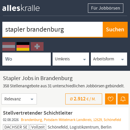
Für Jobbörsen
Keywortsuche
Ortssuche
Umkreissuche
Arbeitsform
Stapler Jobs in Brandenburg
358 Stellenangebote aus 31 unterschiedlichen Jobbörsen gebündelt.
Sortierung
2.912
Ø
€ /
M.
Stellvertretender Schichtleiter
02.08.2026
Brandenburg, Potsdam Mittelmark Landkreis, 12529, Schönefeld
DACHSER SE
Vollzeit
Schönefeld, Logistikzentrum, Berlin