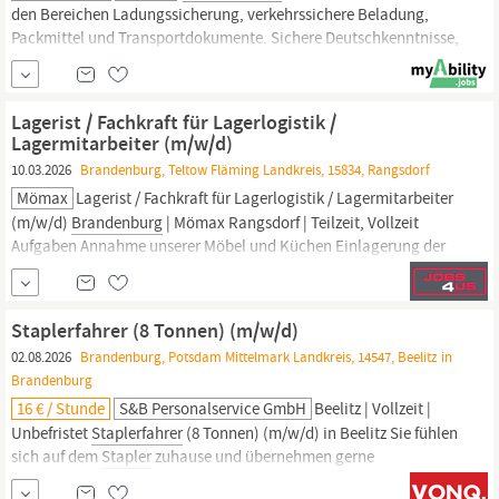
den Bereichen Ladungssicherung, verkehrssichere Beladung,
Packmittel und Transportdokumente. Sichere Deutschkenntnisse,
Zuverlässigkeit, Flexibilität, Serviceorientierung Unser Angebot
Moderne Arbeitsumgebung und flexible Arbeitszeiten
(Gleitzeitregelung, Arbeitszeitkonto) Meine DACHSER Benefits -
Lagerist / Fachkraft für Lagerlogistik /
Ein flexibles...
Lagermitarbeiter (m/w/d)
10.03.2026
Brandenburg, Teltow Fläming Landkreis, 15834, Rangsdorf
Mömax
Lagerist / Fachkraft für Lagerlogistik / Lagermitarbeiter
(m/w/d)
Brandenburg
| Mömax Rangsdorf | Teilzeit, Vollzeit
Aufgaben Annahme unserer Möbel und Küchen Einlagerung der
Ware Durchführung von Bestandskontrollen Kommissionierung
der Ware für den Endkunden Bedienung von Kunden an der
Warenausgabe Qualifikationen Abgeschlossene Berufsausbildung
Staplerfahrer (8 Tonnen) (m/w/d)
in der
02.08.2026
Brandenburg, Potsdam Mittelmark Landkreis, 14547, Beelitz in
Brandenburg
16 € / Stunde
S&B Personalservice GmbH
Beelitz | Vollzeit |
Unbefristet
Staplerfahrer
(8 Tonnen) (m/w/d) in Beelitz Sie fühlen
sich auf dem
Stapler
zuhause und übernehmen gerne
Verantwortung? Dann wartet in Beelitz eine spannende Aufgabe