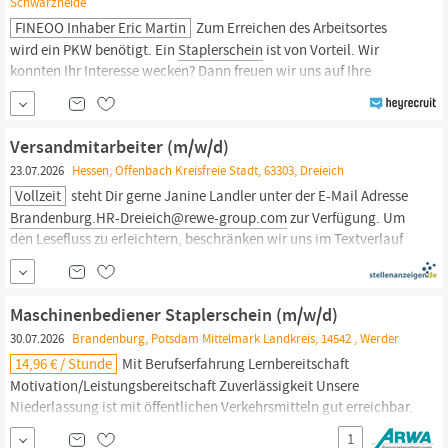
Schwarzheide
FINEOO Inhaber Eric Martin
Zum Erreichen des Arbeitsortes
wird ein PKW benötigt. Ein
Staplerschein
ist von Vorteil. Wir
konnten Ihr Interesse wecken? Dann freuen wir uns auf Ihre
aussagekräftige Bewerbung. Ihre Aufgaben: -
Maschinenbedienung - Zuarbeit im Produktionsprozess - Sicht-
und Qualitätskontrolle mit verschiedenen Messmitteln -
Versandmitarbeiter (m/w/d)
Verpackung, Kennzeichnung der gefertigten Teile -
23.07.2026
Hessen, Offenbach Kreisfreie Stadt, 63303, Dreieich
Innerbetrieblicher Transport mittels
Stapler
Vollzeit
steht Dir gerne Janine Landler unter der E-Mail Adresse
Brandenburg.HR-Dreieich@rewe-group.com
zur Verfügung. Um
den Lesefluss zu erleichtern, beschränken wir uns im Textverlauf
auf männliche Bezeichnungen. Wir betonen ausdrücklich, dass
bei uns alle Menschen - unabhängig von
Geschlecht/geschlechtlicher Identität, ethnischer Herkunft und
Maschinenbediener Staplerschein (m/w/d)
30.07.2026
Brandenburg, Potsdam Mittelmark Landkreis, 14542 , Werder
14,96 € / Stunde
Mit Berufserfahrung Lernbereitschaft
Motivation/Leistungsbereitschaft Zuverlässigkeit Unsere
Niederlassung ist mit öffentlichen Verkehrsmitteln gut erreichbar.
Wir stehen Dir von Montag bis Donnerstag von 08:00 bis 17:00 Uhr
1