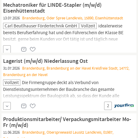
Fenster- und Türelemente transportieren, welche du mit dem
Mechatroniker für LINDE-Stapler (m/w/d)
Stapler
selbst entladen musst...
Eisenhüttenstadt
13.07.2026
Brandenburg, Oder Spree Landkreis, 15890, Eisenhüttenstadt
Carl Beutlhauser Fördertechnik GmbH
Vollzeit
idealerweise
bereits Berufserfahrung hat und den Führerschein der Klasse BE
besitzt. gerne beim Kunden vor Ort tätig ist und täglich neue
Herausforderungen angehen möchte. zuverlässig und
aufgeschlossen ist und Spaß daran hat, exklusive Linde-Geräte in
Schuss zu halten. Ihre neue Herausforderung: Wartung,
Lagerist (m/w/d) Niederlassung Ost
Instandhaltung und Reparatur unserer
Stapler.
Montage und
31.07.2026
Brandenburg, Brandenburg an der Havel Kreisfreie Stadt, 14772,
Brandenburg an der Havel
Vollzeit
Die Firmengruppe deckt als Verbund von
Dienstleistungsunternehmen der Baubranche das gesamte
Leistungsspektrum der Baulogistik ab, so dass der Kunde alle
baulogistischen Dienstleistungen aus einer Hand erhalten kann.
2
Unser kundenorientiertes Handeln ist geprägt vom Optimieren,
Organisieren und Strukturieren. Zur Verstärkung unseres Teams
Produktionsmitarbeiter/ Verpackungsmitarbeiter Mo-
suchen wir ab sofort in
Brandenburg
motivierte und
Fr (m/w/d)
11.06.2026
Brandenburg, Oberspreewald Lausitz Landkreis, 01987,