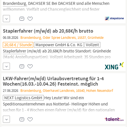
Brandenburg,
DACHSER SE Bei DACHSER sind alle Menschen
willkommen. Vielfalt und Chancengleichheit sind fester
Bestandteil unserer Unternehmenskultur. Die Einzigartigkeit eines
jeden einzelnen, und damit die Vielfalt unserer Teams, verstehen
wir als treibende Kraft unserer täglichen Arbeit und Innovationen
Staplerfahrer (m/w/d) ab 20,68€/h brutto
- denn:
06.08.2026
Brandenburg, Oder Spree Landkreis, 15537, Grünheide
20,68 € / Stunde
Manpower GmbH & Co. KG
Vollzeit
Staplerfahrer
(m/w/d) ab 20,68€/h brutto Standort: Grünheide
(Mark) Anstellungsart(en): Vollzeit Arbeitszeit: 35 Stunden pro
Woche Zweck und Ziel der Stelle Sie suchen einen neuen Job als
Staplerfahrer?
Wir haben den perfekten Job für Sie! Für unseren
Kunden, einen weltweit bekannten Elektroautomobilhersteller
LKW-Fahrer(m/w/d) Urlaubsvertretung für 1-4
suchen wir ab sofort...
Wochen(16.03.-10.04.26) Festeinst. möglich
27.06.2026
Brandenburg, Oberhavel Landkreis, 16540, Hohen Neuendorf
NEXT Logistics GmbH
Hey Leute! Wir sind ein
Speditionsunternehmen aus Nottertal- Heilinger Höhen und
suchen für 1 - 4 Wochen einen Fahrer (m/w/d) für den nationalen
Nah- und Fernverkehr von Montag bis Freitag. Während der
Urlaubsvertretung (vom 16.03. - 10.04.) würdest du auf Gestellen