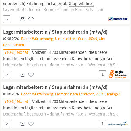
erforderlich) Erfahrung im Lager, als
Staplerfahrer,
Lagermitarbeiter oder Kommissionierer Bereitschaft zur
Schichtarbeit (2- oder 3-Schicht) von Vorteil Deutschkenntnisse
(mind. A2/B1) wünschenswert Zuverlässigkeit, Teamfähigkeit und
Motivation unbefristetes Arbeitsverhältnis Bezahlung mindestens
Lagermitarbeiter:in / Staplerfahrer:in (m/w/d)
nach BAP-Tarifvertrag tarifliche Zuschläge für
02.08.2026
Baden Württemberg, Ulm Kreisfreie Stadt, 89079, Ulm
Donaustetten
710 € / Monat
Vollzeit
3.700 Mitarbeitenden, die unsere
Kund:innen täglich mit umfassendem Know-how und großer
Leidenschaft begeistern – darauf sind wir stolz! Werden auch Sie
Teil unseres starken Teams und steigen Sie ab sofort am Standort
1
Ulm oder Teningen ein als Lagermitarbeiter:in /
Staplerfahrer:in
(m/w/d) Ihre Aufgaben In dieser Position sind Sie
Lagermitarbeiter:in / Staplerfahrer:in (m/w/d)
01.08.2026
Baden Württemberg, Emmendingen Landkreis, 79331, Teningen
710 € / Monat
Vollzeit
3.700 Mitarbeitenden, die unsere
Kund:innen täglich mit umfassendem Know-how und großer
Leidenschaft begeistern – darauf sind wir stolz! Werden auch Sie
Teil unseres starken Teams und steigen Sie ab sofort am Standort
1
Ulm oder Teningen ein als Lagermitarbeiter:in /
Staplerfahrer:in