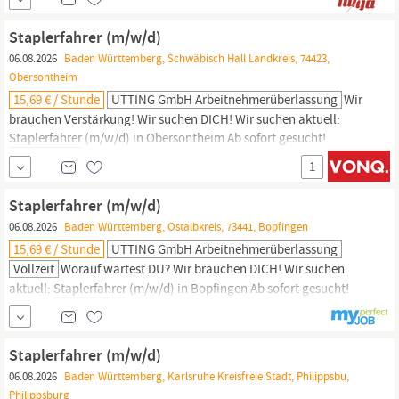
Übernahme Zusätzliche Leistungen wie Weihnachts- und
Urlaubsgeld Ein familiäres Arbeitsumfeld, in dem Teamgeist
Staplerfahrer (m/w/d)
06.08.2026
Baden Württemberg, Schwäbisch Hall Landkreis, 74423,
Obersontheim
15,69 € / Stunde
UTTING GmbH Arbeitnehmerüberlassung
Wir
brauchen Verstärkung! Wir suchen DICH! Wir suchen aktuell:
Staplerfahrer
(m/w/d) in Obersontheim Ab sofort gesucht!
Staplerfahrer
(m/w/d) In Obersontheim Wir sind der
1
Überzeugung, dass auch Du in der Utting-Family Deine berufliche
Heimat finden kannst - egal von wo Dich dein Weg zu uns geführt
Staplerfahrer (m/w/d)
hat. Unter unserem Motto ARBEIT IST...
06.08.2026
Baden Württemberg, Ostalbkreis, 73441, Bopfingen
15,69 € / Stunde
UTTING GmbH Arbeitnehmerüberlassung
Vollzeit
Worauf wartest DU? Wir brauchen DICH! Wir suchen
aktuell:
Staplerfahrer
(m/w/d) in Bopfingen Ab sofort gesucht!
Staplerfahrer
(m/w/d) in Bopfingen Wir sind der Überzeugung,
dass auch Du in der Utting-Family Deine berufliche Heimat finden
kannst - egal von wo Dich dein Weg zu uns geführt hat. Unter
Staplerfahrer (m/w/d)
unserem Motto \
06.08.2026
Baden Württemberg, Karlsruhe Kreisfreie Stadt, Philippsbu,
Philippsburg