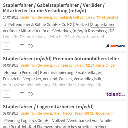
(m/w/d) Ihre Aufgaben In dieser Position sind Sie
Staplerfahrer / Gabelstaplerfahrer / Verläder /
Mitarbeiter für die Verladung (m/w/d)
14.07.2026
Baden Württemberg, Schwäbisch Hall Landkreis, 73494, Belzhof
J. Rettenmaier & Söhne GmbH + Co KG
Vollzeit
Staplerfahrer
Verläder / Mitarbeiter für die Verladung (m/w/d) Rosenberg | DE |
Logistik | Festanstellung | Vollzeit JRS ist Know-how- und
Weltmarktführer für nachhaltige und funktionale Pflanzenfaser-
Technologie. Als attraktiver Arbeitgeber wachsen wir in der
Region und rund um den Globus. Dadurch können wir unseren
Staplerfahrer (m/w/d) Premium Automobilhersteller
Mitarbeiter innen neben einem sicheren
05.08.2026
Baden Württemberg, Tübingen Landkreis, 72127, Kusterdingen
Hofmann Personal
Kommissionierung, Ersatzteillager,
Ersatzteile, Verpacker, Versand, Packen, Versandlogistik,
Auftragskommissionierung,
Staplerfahrer,
Lagerlogistik,
Gabelstaplerfahrer, Staplerschein, Fahrer Klasse B, Tagschicht
Staplerfahrer / Lagermitarbeiter (m/w/d)
02.08.2026
Baden Württemberg, Rhein Neckar Kreis, 68542, Heddesheim
Pfenning Logistics GmbH
Vollzeit
Vereinbarkeit von Familie
und Beruf Job-Rad Eigenverantwortliches Arbeiten in einer