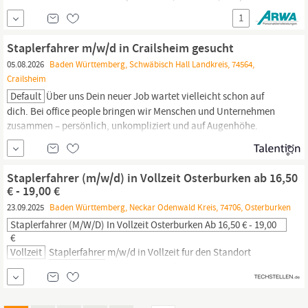
befindet sich in Mannheim im Bereich Lager & Logistik. Deine
1
attraktiven Jobvorteile Abschlagszahlungen Langfristiger Einsatz
im Kundenunternehmen Sehr gute
Staplerfahrer m/w/d in Crailsheim gesucht
05.08.2026
Baden Württemberg, Schwäbisch Hall Landkreis, 74564,
Crailsheim
Default
Über uns Dein neuer Job wartet vielleicht schon auf
dich. Bei office people bringen wir Menschen und Unternehmen
zusammen – persönlich, unkompliziert und auf Augenhöhe.
Gemeinsam finden wir den Job, der wirklich zu dir passt. Was
solltest du mitbringen? Erste Berufserfahrung als
Staplerfahrer
(m/w/d) Einen gültigen Staplerschein Eine
Staplerfahrer (m/w/d) in Vollzeit Osterburken ab 16,50
€ - 19,00 €
23.09.2025
Baden Württemberg, Neckar Odenwald Kreis, 74706, Osterburken
Staplerfahrer (m/w/d) In Vollzeit Osterburken Ab 16,50 € - 19,00
€
Vollzeit
Staplerfahrer
m/w/d in Vollzeit fur den Standort
Osterburken gesucht. Einstellung ab sofort oder nach Absprache.
Arbeitszeit Vollzeit - Schichtbetrieb. Arbeitgeberleistungen /
Unternehmensangebot Eine offene Unternehmenskultur mit