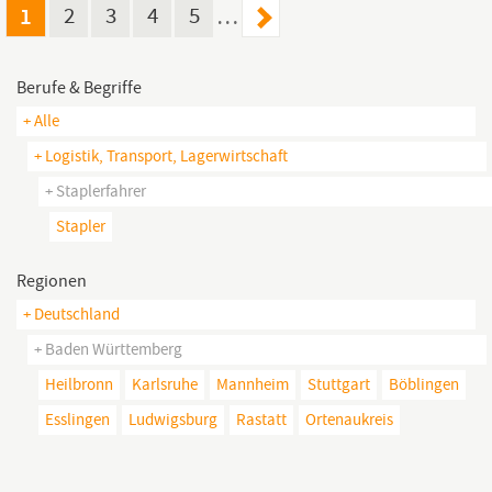
hervorragendem Betriebsklima! Einen unbefristeten Vertrag und
1
2
3
4
5
…
leistungsgerechte Bezahlung Flexible Arbeitszeiten,
Berufe & Begriffe
+ Alle
+ Logistik, Transport, Lagerwirtschaft
+ Staplerfahrer
Stapler
Regionen
+ Deutschland
+ Baden Württemberg
Heilbronn
Karlsruhe
Mannheim
Stuttgart
Böblingen
Esslingen
Ludwigsburg
Rastatt
Ortenaukreis