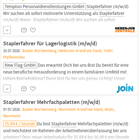
Tempton Personaldienstleistungen GmbH
Staplerfahrer
(m/w/d)
Wir suchen ab sofort motivierte Unterstützung als
Staplerfahrer
(m/w/d) Wenn.
Staplerfahrer
(m/w/d) Wir suchen ab sofort
motivierte Unterstützung als
Staplerfahrer
(m/w/d) Wenn Sie
flexibel sind, gerne Verantwortung übernehmen und in einem
abwechslungsreichen Umfeld arbeiten...
Staplerfahrer für Lagerlogistik (m/w/d)
25.07.2026
Baden Württemberg, Heilbronn Kreisfreie Stadt, 74397,
Pfaffenhofen
New Flag GmbH
Das erwartet Dich bei uns Bist Du bereit für eine
neue berufliche Herausforderung in einem familiären Umfeld mit
tollem Betriebsklima? Dann bist Du bei uns genau richtig! Unser
ca. 50-köpfiges Team wächst weiter und wir suchen wieder
Staplerfahrer
für Lagerlogistik (m/w/d) für unseren Lagerstandort
in Pfaffenhofen.
Staplerfahrer Mehrfachpaletten (m/w/d)
07.07.2026
Baden Württemberg, Mannheim Kreisfreie Stadt, 68161,
Mannheim
15,69 € / Stunde
Du bist
Staplerfahrer
Mehrfachpaletten (m/w/d)
und möchstest im Rahmen der Arbeitnehmerüberlassung bei uns
arbeiten? Dein neuer Arbeitsplatz für 15,69 € bis 16,00 € pro Stunde