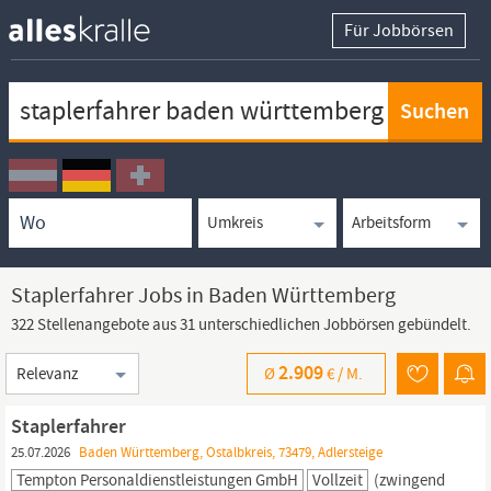
Für Jobbörsen
Keywortsuche
Ortssuche
Umkreissuche
Arbeitsform
Staplerfahrer Jobs in Baden Württemberg
322 Stellenangebote aus 31 unterschiedlichen Jobbörsen gebündelt.
Sortierung
2.909
Ø
€ /
M.
Staplerfahrer
25.07.2026
Baden Württemberg, Ostalbkreis, 73479, Adlersteige
Tempton Personaldienstleistungen GmbH
Vollzeit
(zwingend