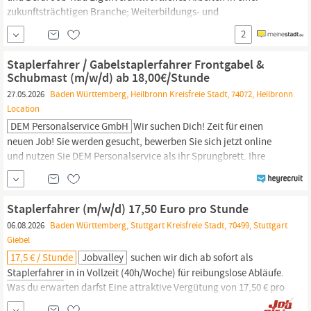
zukunftsträchtigen Branche; Weiterbildungs- und
Entwicklungsmöglichkeiten durch unsere hauseigene Academy
2
sowie fachbezogene Weiterbildung Be- und Entladung von Waren
und Materialien Ein- und Auslagerung im Hochregal- und
Staplerfahrer / Gabelstaplerfahrer Frontgabel &
Schmalganglager Innerbetrieblicher Transport mittels...
Schubmast (m/w/d) ab 18,00€/Stunde
27.05.2026
Baden Württemberg, Heilbronn Kreisfreie Stadt, 74072, Heilbronn
Location
DEM Personalservice GmbH
Wir suchen Dich! Zeit für einen
neuen Job! Sie werden gesucht, bewerben Sie sich jetzt online
und nutzen Sie DEM Personalservice als ihr Sprungbrett. Ihre
Aufgaben Be- und Entladen von Lkw Sicherer Transport von
Waren mit verschiedenen Gabelstaplern Kommissionierung und
Verpackung von Ware Ihr Profil Gültiger Staplerschein
Staplerfahrer (m/w/d) 17,50 Euro pro Stunde
Schichtbereitschaft und Teamfähigkeit...
06.08.2026
Baden Württemberg, Stuttgart Kreisfreie Stadt, 70499, Stuttgart
Giebel
17,5 € / Stunde
Jobvalley
suchen wir dich ab sofort als
Staplerfahrer
in in Vollzeit (40h/Woche) für reibungslose Abläufe.
Was du erwarten darfst Eine attraktive Vergütung von 17,50 € pro
Stunde Vertragslaufzeit von 12 Monaten mit konkreter Chance auf