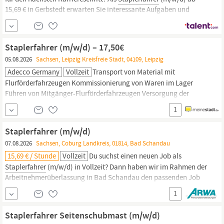
15,69 € in Gerbstedt erwarten Sie interessante Aufgaben und
hervorragende Entwicklungsmöglichkeiten bei ZAG Menschen &
Perspektiven. Was wir bieten Verdienen Sie 15,69 € / Stun de –
passgenau für Ihre Qualifikationen! Mitarbeiter werben
Staplerfahrer (m/w/d) – 17,50€
Mitarbeiter:
05.08.2026
Sachsen, Leipzig Kreisfreie Stadt, 04109, Leipzig
Adecco Germany
Vollzeit
Transport von Material mit
Flurförderfahrzeugen Kommissionierung von Waren im Lager
Führen von Mitgänger-Flurförderfahrzeugen Versorgung der
Produktion mit Material Einhaltung von Sicherheits- und
1
Qualitätsvorgaben
Staplerfahrer (m/w/d)
07.08.2026
Sachsen, Coburg Landkreis, 01814, Bad Schandau
15,69 € / Stunde
Vollzeit
Du suchst einen neuen Job als
Staplerfahrer
(m/w/d) in Vollzeit? Dann haben wir im Rahmen der
Arbeitnehmerüberlassung in Bad Schandau den passenden Job
für Dich! Unsere Benefits für Dich Entlohnung gemäß DGB-GVP-
1
Tarifwerk Freundliche und sympathische Kollegen/innen vor Ort
Übertarifliche Bezahlung + Urlaubs- und Weihnachtsgeld Freue
Staplerfahrer Seitenschubmast (m/w/d)
Dich auf eine...