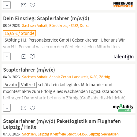
Einstiegstyp mit Lust auf Lager, Stapler und klare Abläufe. Wenn
Du gern anpackst und im 2-Schicht-System arbeiten kannst,
bringt Dich das schon weit. Eine Qualifikation im Bereich
Dein Einstieg: Staplerfahrer (m/w/d)
Staplerfahrer
ist...
05.08.2026
Sachsen Anhalt, Bördekreis, 46282, Dorst
15,69 € / Stunde
Stölting H.i. Personalservice GmbH Gelsenkirchen
Über uns Wir
von H.i. Personal wissen um den Wert eines jeden Mitarbeiters.
Daher sind wir für Dich da, persönlich und auch deutschlandweit
in Deiner Nähe. Wir bieten Dir eine faire Bezahlung für attraktive
Arbeitsplätze, völlig unkompliziert und flexibel. Wir suchen ab
Staplerfahrer (m/w/x)
sofort in Dorsten einen
Staplerfahrer
(m/w/d). Dein Profil:
04.07.2026
Sachsen Anhalt, Anhalt Zerbst Landkreis, 6780, Zörbig
Arvato
Vollzeit
schätzt ein kollegiales Miteinander und
möchtest aktiv zum Erfolg eines wachsenden Logistikstandorts
beitragen? Dann starte bei uns in Zörbig (Großzöberitz-Heideloh)
als
Staplerfahrer
(m/w/x) durch. Die Stelle ist zunächst auf zwei
Jahre befristet. Are you on it? Sicheres Bewegen von Waren im
Lager: Du übernimmst das Ein- und Auslagern von Paletten und...
Staplerfahrer (m/w/d) Paketlogistik am Flughafen
Leipzig / Halle
07.08.2026
Sachsen, Leipzig Kreisfreie Stadt, 04356, Leipzig Seehausen