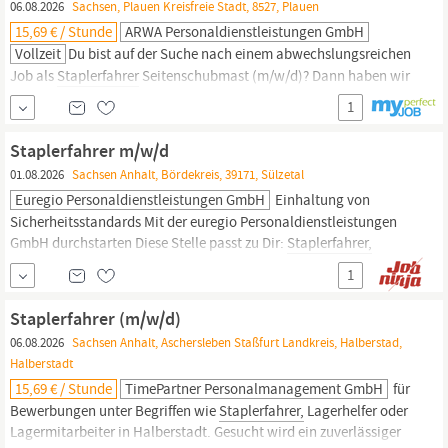
06.08.2026
Sachsen, Plauen Kreisfreie Stadt, 8527, Plauen
15,69 € / Stunde
ARWA Personaldienstleistungen GmbH
Vollzeit
Du bist auf der Suche nach einem abwechslungsreichen
Job als
Staplerfahrer
Seitenschubmast (m/w/d)? Dann haben wir
bei ARWA Personaldienstleistungen GmbH genau den richtigen
1
Job für Dich im Rahmen der Arbeitnehmerüberlassung mit Option
auf Übernahme! Hier die Eckdaten zum Job 15,69 € pro Stunde
Staplerfahrer m/w/d
Plauen Vollzeit Lager &
01.08.2026
Sachsen Anhalt, Bördekreis, 39171, Sülzetal
Euregio Personaldienstleistungen GmbH
Einhaltung von
Sicherheitsstandards Mit der euregio Personaldienstleistungen
GmbH durchstarten Diese Stelle passt zu Dir:
Staplerfahrer,
Staplerfahrerin,
Gabelstaplerfahrer, Gabelstaplerfahrerin,
1
Schmalgangstaplerfahrer, Schmalgangstaplerfahrerin,
Seitenschubmaststaplerfahrer, Seitenschubmaststaplerfahrerin,
Staplerfahrer (m/w/d)
Schubmaststaplerfahrer,...
06.08.2026
Sachsen Anhalt, Aschersleben Staßfurt Landkreis, Halberstad,
Halberstadt
15,69 € / Stunde
TimePartner Personalmanagement GmbH
für
Bewerbungen unter Begriffen wie
Staplerfahrer,
Lagerhelfer oder
Lagermitarbeiter in Halberstadt. Gesucht wird ein zuverlässiger