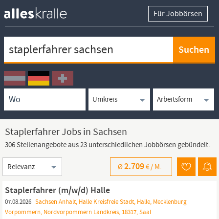
Für Jobbörsen
Keywortsuche
Ortssuche
Umkreissuche
Arbeitsform
Staplerfahrer Jobs in Sachsen
306 Stellenangebote aus 23 unterschiedlichen Jobbörsen gebündelt.
Sortierung
2.709
Ø
€ /
M.
Staplerfahrer (m/w/d) Halle
07.08.2026
Sachsen Anhalt, Halle Kreisfreie Stadt, Halle, Mecklenburg
Vorpommern, Nordvorpommern Landkreis, 18317, Saal