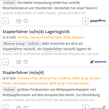
Vollzeit
Die Oehler Verpackung GmbH hat rund 80
Mitarbeitende an vier Standorten. Verstärken Sie unser Team in
unserer Außenstelle in Halle (Saale), gerne ab sofort als
Staplerfahrer
(m/w/d) Halle SO VERBRINGEN SIE IHREN TAG mit
2
dem Bedienen von Flurförderfahrzeugen sowie dem Ein- und
Auslagern von Waren und Beladen von LKWs Sie sind
Staplerfahrer (w/m/d) Lagerlogistik
31.07.2026
Sachsen, Zwickau Kreisfreie Stadt, 08393, Meerane
Rhenus Group
Vollzeit
dafür brauchen wir dich als
Staplerfahrer
(w/m/d). Als
Staplerfahrer
(w/m/d) lagerst du
Waren (meist auf Palette) mithilfe moderner Stapler ein, um und
aus, sowohl im Hochregal als auch auf Blocklagerflächen. Dein
klares Ziel dabei: die pünktliche Verräumung bzw. Bereitstellung
der Waren zur Weiterverarbeitung. Zudem sorgst du für die...
Staplerfahrer (m/w/d)
25.07.2026
Rheinland Pfalz, Bitburg Prüm Landkreis, 54646, Burg, Sachsen
Anhalt, Jerichower Land Landkreis, 39288, Burg in Sachsen Anhalt
Vollzeit
größten Produzenten von Wellpappenrohpapier und
Wellpappformaten auf dem europäischen Markt. Zur Verstärkung
unseres Teams am Standort Burg (bei Magdeburg) suchen wir
schnellstmöglich einen
Staplerfahrer
(m/w/d) Kennziffer 2026-
2