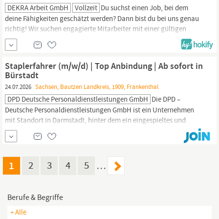
DEKRA Arbeit GmbH
Vollzeit
Du suchst einen Job, bei dem
deine Fähigkeiten geschätzt werden? Dann bist du bei uns genau
richtig! Wir suchen engagierte Mitarbeiter mit einer gültigen
Zuverlässigkeitsüberprüfung gemäß §7 LuftSicherheitsgesetz
(ZÜP), die in der Luftfrachtabfertigung unterstützen. Werde
Staplerfahrer
(m/w/d) Paketlogistik am Flughafen Leipzig/Halle
Staplerfahrer (m/w/d) | Top Anbindung | Ab sofort in
und sorge
Bürstadt
24.07.2026
Sachsen, Bautzen Landkreis, 1909, Frankenthal
DPD Deutsche Personaldienstleistungen GmbH
Die DPD –
Deutsche Personaldienstleistungen GmbH ist ein Unternehmen
mit Standort in Darmstadt, hinter dem ein eingespieltes und
begeistertes Team steckt. Wir helfen Bewerbern durch unsere
ausgezeichnete Vernetzung dabei, schnell und clever attraktive
Jobangebote zu entdecken und bieten zugleich
Personaldienstleistungen für Unternehmen, die ihr Potenzial
1
2
3
4
5
…
mithilfe...
Berufe & Begriffe
+ Alle