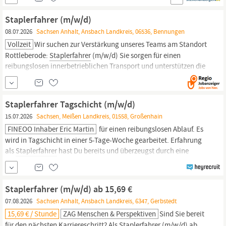
1399 Erfahre mehr zum Arbeiten bei Progroup unter:
karriere.progroup.ag Das sind deine Aufgaben Logistik &
Staplerfahrer (m/w/d)
Verladung:
08.07.2026
Sachsen Anhalt, Ansbach Landkreis, 06536, Bennungen
Vollzeit
Wir suchen zur Verstärkung unseres Teams am Standort
Rottleberode:
Staplerfahrer
(m/w/d) Sie sorgen für einen
reibungslosen innerbetrieblichen Transport und unterstützen die
Produktion mit Ihrer zuverlässigen Arbeit. Wenn Sie Erfahrung im
Umgang mit Staplern haben und ein Teamplayer sind, freuen wir
uns auf Ihre Bewerbung. Ihre Aufgaben:
Staplerfahrer Tagschicht (m/w/d)
15.07.2026
Sachsen, Meißen Landkreis, 01558, Großenhain
FINEOO Inhaber Eric Martin
für einen reibungslosen Ablauf. Es
wird in Tagschicht in einer 5-Tage-Woche gearbeitet. Erfahrung
als
Staplerfahrer
hast Du bereits und überzeugst durch eine
souveräne und sichere Fahrweise? Dann freuen wir uns auf Deine
aussagekräftige Bewerbung. Ihre Aufgaben: - Entladen der
LKW`S mittels Gabelstapler - Einlagern der Waren - Wiegen der
Staplerfahrer (m/w/d) ab 15,69 €
07.08.2026
Sachsen Anhalt, Ansbach Landkreis, 6347, Gerbstedt
15,69 € / Stunde
ZAG Menschen & Perspektiven
Sind Sie bereit
für den nächsten Karriereschritt? Als
Staplerfahrer
(m/w/d) ab