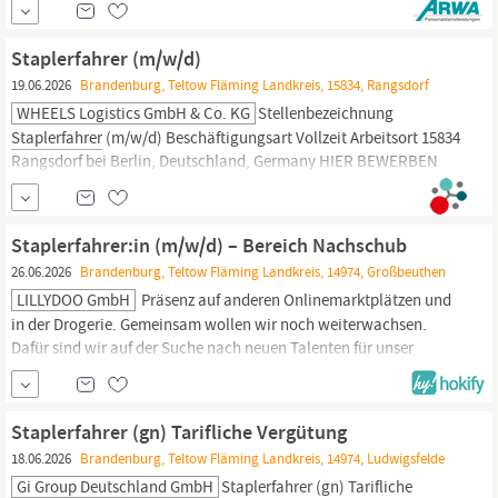
einem modernen Unternehmen Sehr gute Übernahmechancen
Sicherer Arbeitsplatz Unbefristeter Arbeitsvertrag Freue Dich auf
Staplerfahrer (m/w/d)
eine...
19.06.2026
Brandenburg, Teltow Fläming Landkreis, 15834, Rangsdorf
WHEELS Logistics GmbH & Co. KG
Stellenbezeichnung
Staplerfahrer
(m/w/d) Beschäftigungsart Vollzeit Arbeitsort 15834
Rangsdorf bei Berlin, Deutschland, Germany HIER BEWERBEN
Strukturiert-konzeptionelle Arbeitsweise trifft auf Hands-on-
Mentalität und ein starkes WIR-Gefühl. Das macht WHEELS
wertvoll für uns, unsere Kunden und Partner. Heute sind wir ein
Staplerfahrer:in (m/w/d) – Bereich Nachschub
26.06.2026
Brandenburg, Teltow Fläming Landkreis, 14974, Großbeuthen
LILLYDOO GmbH
Präsenz auf anderen Onlinemarktplätzen und
in der Drogerie. Gemeinsam wollen wir noch weiterwachsen.
Dafür sind wir auf der Suche nach neuen Talenten für unser
innovatives E-Commerce Unternehmen. Lass uns gemeinsam
durchstarten! DEINE MISSION ALS
STAPLERFAHRER:IN
(M/W/D)
BEI LILLYDOO Du sorgst dafür, dass alle Produkte zur richtigen
Staplerfahrer (gn) Tarifliche Vergütung
Zeit am richtigen...
18.06.2026
Brandenburg, Teltow Fläming Landkreis, 14974, Ludwigsfelde
Gi Group Deutschland GmbH
Staplerfahrer
(gn) Tarifliche