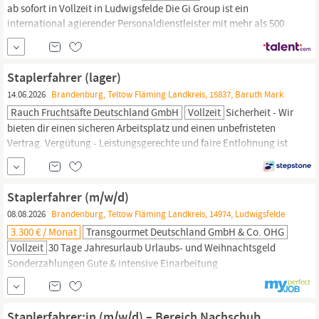
ab sofort in Vollzeit in Ludwigsfelde Die Gi Group ist ein
international agierender Personaldienstleister mit mehr als 500
Standorten in 40 Ländern. Deine Aufgaben als
Staplerfahrer
Warenannahme und Wareneingangskontrolle Buchungen im
Warenwirtschaftssystem allgemeine Lagerpflege Dein Profil als
Staplerfahrer (lager)
Staplerfahrer
14.06.2026
Brandenburg, Teltow Fläming Landkreis, 15837, Baruth Mark
Rauch Fruchtsäfte Deutschland GmbH
Vollzeit
Sicherheit - Wir
bieten dir einen sicheren Arbeitsplatz und einen unbefristeten
Vertrag. Vergütung - Leistungsgerechte und faire Entlohnung ist
für uns selbstverständlich. Zusätzlich profitieren unsere
Mitarbeitenden von Urlaubsgeld sowie von finanziellen
Zuschüssen – etwa zur Kinderbetreuung oder zu besonderen
Staplerfahrer (m/w/d)
Anlässen wie einer Geburt oder Hochzeit. Entwicklung -...
08.08.2026
Brandenburg, Teltow Fläming Landkreis, 14974, Ludwigsfelde
3.300 € / Monat
Transgourmet Deutschland GmbH & Co. OHG
Vollzeit
30 Tage Jahresurlaub Urlaubs- und Weihnachtsgeld
Sonderzahlungen Gute & intensive Einarbeitung
Mitarbeiterrabatte Corporate Benefits Gutes Arbeitsklima in
einem dynamischen Umfeld Betriebliches
Gesundheitsmanagement Arbeitskleidung JobRad Als
Staplerfahrer:in (m/w/d) – Bereich Nachschub