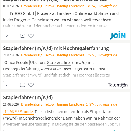
Staplerfahrer
(m/w/d) unterstützen Sie uns bei der Verräumung
09.07.2026
Brandenburg, Teltow Fläming Landkreis, 14974, Ludwigsfelde
der angelieferten Ware sowie bei allgemeinen...
LILLYDOO GmbH
Präsenz auf anderen Onlinemarktplätzen und
in der Drogerie. Gemeinsam wollen wir noch weiterwachsen.
Dafür sind wir auf der Suche nach neuen Talenten für unser
innovatives E-Commerce Unternehmen. Lass uns gemeinsam
durchstarten! DEINE MISSION ALS
STAPLERFAHRER:IN
(M/W/D)
BEI LILLYDOO Du sorgst dafür, dass alle Produkte zur richtigen
Staplerfahrer (m/w/d) mit Hochregalerfahrung
Zeit am richtigen...
25.07.2026
Brandenburg, Teltow Fläming Landkreis, 14974, Ludwigsfelde
Office People
Über uns
Staplerfahrer
(m/w/d) mit
Hochregalerfahrung – Verstärke unser Lagerteam Du bist
Staplerfahrer
(m/w/d) und fühlst dich im Hochregallager zu
Hause? Du arbeitest sicher, zuverlässig und behältst auch in
großen Lagerbereichen den Überblick? Dann suchen wir genau
dich! Für unseren Kunden suchen wir erfahrene
Staplerfahrer
Staplerfahrer (m/w/d)
(m/w/d)
26.06.2026
Brandenburg, Teltow Fläming Landkreis, 14974, Ludwigsfelde
14,96 € / Stunde
Du suchst einen neuen Job als
Staplerfahrer
(m/w/d) in SchichtWochenende? Dann haben wir im Rahmen der
Arbeitnehmerüberlassung in Ludwigsfelde den passenden Job für
Dich! Unsere Benefits für Dich Abschlagszahlungen Arbeitsplatz in