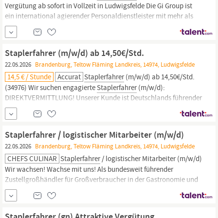
Vergütung ab sofort in Vollzeit in Ludwigsfelde Die Gi Group ist
ein international agierender Personaldienstleister mit mehr als
500 Standorten in 40 Ländern. Deine Aufgaben als
Staplerfahrer;
Bedienung von Front-, Schubmast- oder Hochregalstaplern Ein-
und Auslagerung von Waren im Hochregallager Transport...
Staplerfahrer (m/w/d) ab 14,50€/Std.
22.05.2026
Brandenburg, Teltow Fläming Landkreis, 14974, Ludwigsfelde
14,5 € / Stunde
Accurat
Staplerfahrer
(m/w/d) ab 14,50€/Std.
(34976) Wir suchen engagierte
Staplerfahrer
(m/w/d):
DIREKTVERMITTLUNG! Unserer Kunde ist Deutschlands führender
Spezialist für die Lieferketten in der Getränke-Branche. Wir bieten
Dir einen sicheren Arbeitsplatz, mit fester, unbefristeten
Anstellung, bei guter Bezahlung und interessanten...
Staplerfahrer / logistischer Mitarbeiter (m/w/d)
22.05.2026
Brandenburg, Teltow Fläming Landkreis, 14974, Ludwigsfelde
CHEFS CULINAR
Staplerfahrer
/ logistischer Mitarbeiter (m/w/d)
Wir wachsen! Wachse mit uns! Als bundesweit führender
Zustellgroßhändler für Großverbraucher in der Gastronomie und
Hotellerie sowie von Krankenhäusern, Senioreneinrichtungen
und Betriebskantinen entwickeln wir uns stetig weiter. Daher
entsteht in Ludwigsfelde aktuell unsere neue Niederlassung
Staplerfahrer (gn) Attraktive Vergütung