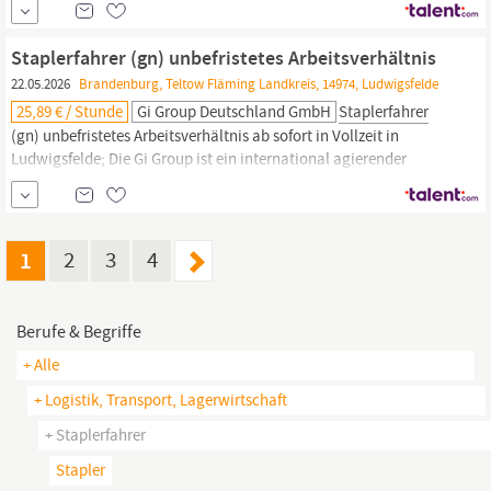
Für einen renommierten Automobilhersteller, mit Sitz in Berlin
Ludwigsfelde, sind wir im Rahmen der Arbeitnehmerüberlassung
Staplerfahrer (gn) unbefristetes Arbeitsverhältnis
auf der Suche nach einem
Staplerfahrer.
22.05.2026
Brandenburg, Teltow Fläming Landkreis, 14974, Ludwigsfelde
25,89 € / Stunde
Gi Group Deutschland GmbH
Staplerfahrer
(gn) unbefristetes Arbeitsverhältnis ab sofort in Vollzeit in
Ludwigsfelde; Die Gi Group ist ein international agierender
Personaldienstleister mit mehr als 500 Standorten in 40 Ländern.
Für einen renommierten Automobilhersteller, mit Sitz in Berlin
Ludwigsfelde, sind wir im Rahmen der Arbeitnehmerüberlassung
auf der Suche nach einem
Staplerfahrer.
1
2
3
4
Berufe & Begriffe
+ Alle
+ Logistik, Transport, Lagerwirtschaft
+ Staplerfahrer
Stapler