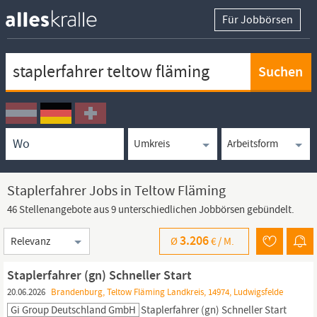
Für Jobbörsen
Keywortsuche
Ortssuche
Umkreissuche
Arbeitsform
Staplerfahrer Jobs in Teltow Fläming
46 Stellenangebote aus 9 unterschiedlichen Jobbörsen gebündelt.
Sortierung
3.206
Ø
€ /
M.
Staplerfahrer (gn) Schneller Start
20.06.2026
Brandenburg, Teltow Fläming Landkreis, 14974, Ludwigsfelde
Gi Group Deutschland GmbH
Staplerfahrer
(gn) Schneller Start