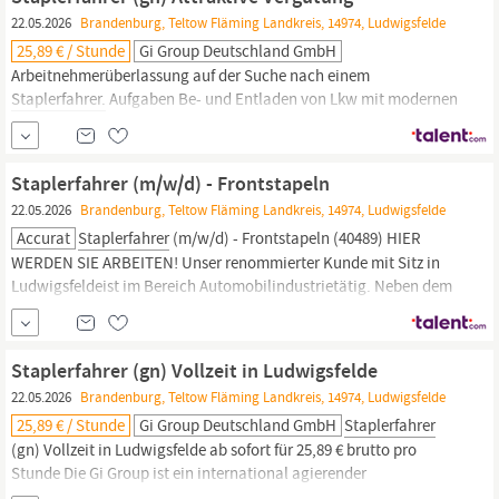
(Eröffnung...
22.05.2026
Brandenburg, Teltow Fläming Landkreis, 14974, Ludwigsfelde
25,89 € / Stunde
Gi Group Deutschland GmbH
Arbeitnehmerüberlassung auf der Suche nach einem
Staplerfahrer.
Aufgaben Be- und Entladen von Lkw mit modernen
Flurförderfahrzeugen Sicheres und effizientes Transportieren von
Materialien innerhalb des Werks Einlagerung und fachgerechte
Bereitstellung von Bauteilen und Waren Kontrolle der
Staplerfahrer (m/w/d) - Frontstapeln
angelieferten Waren auf Vollständigkeit und Unversehrtheit
22.05.2026
Brandenburg, Teltow Fläming Landkreis, 14974, Ludwigsfelde
Accurat
Staplerfahrer
(m/w/d) - Frontstapeln (40489) HIER
WERDEN SIE ARBEITEN! Unser renommierter Kunde mit Sitz in
Ludwigsfeldeist im Bereich Automobilindustrietätig. Neben dem
guten Arbeitsklima werden Ihnen zahlreiche Mitarbeitervorteile
sowie interessante Aufgaben geboten. Zur Unterstützung suchen
wir Sie als
Staplerfahrer
m/w/d.
Staplerfahrer (gn) Vollzeit in Ludwigsfelde
22.05.2026
Brandenburg, Teltow Fläming Landkreis, 14974, Ludwigsfelde
25,89 € / Stunde
Gi Group Deutschland GmbH
Staplerfahrer
(gn) Vollzeit in Ludwigsfelde ab sofort für 25,89 € brutto pro
Stunde Die Gi Group ist ein international agierender
Personaldienstleister mit mehr als 500 Standorten in 40 Ländern.