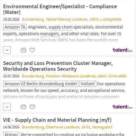
operations
managers,
and other vital roles.
Environmental Engineer/Specialist - Compliance
(Water)
19.06.2026
Brandenburg, Teltow Fläming Landkreis, 14974, Ludwigsfelde
Amazon TA
engineers,
supply
chain
specialists, environmental
experts, operations
managers,
and other vital roles. For over 15
years, Amazon Web Services (AWS) has been the world’s most
comprehensive and broadly adopted cloud computing platform.
Cloud computing is the on-demand delivery of IT resources over
the Internet. The AWS...
Security and Loss Prevention Cluster Manager,
Worldwide Operations Security
25.07.2026
Brandenburg, Potsdam Mittelmark Landkreis, 14547, Schönefeld
Amazon VZ Berlin-Brandenburg GmbH
Vollzeit
Our operations
network, known for our speed, accuracy, and exceptional service,
delivers millions of packages and smiles to Amazon customers
every day. To keep our operations network secure and assure
operational continuity, we are looking for an experienced and
customer obsessed professional who wants to join our team as
VIE - Supply Chain and Material Planning (m/f)
Security and Loss Prevention (SLP) Cluster
Manager.
14.06.2026
Brandenburg, Oberhavel Landkreis, 16761, Hennigsdorf
Alstom
We’re committed to creating an inclusive workplace for