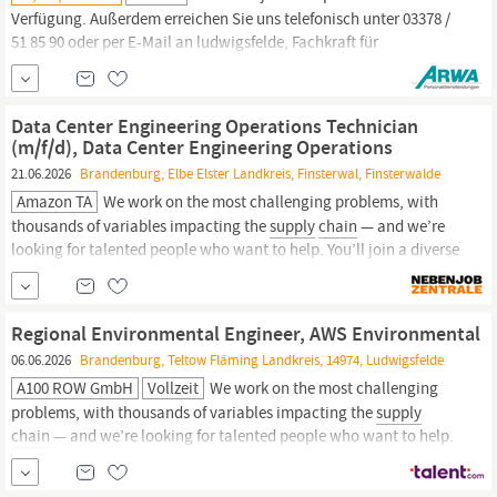
Verfügung. Außerdem erreichen Sie uns telefonisch unter 03378 /
51 85 90 oder per E-Mail an ludwigsfelde, Fachkraft für
Qualitätsmanagement (m/w/d), Qualitätsbeauftragter (m/w/d),
Logistikkoordinator (m/w/d), Logistikmanager (m/w/d),
Disponent Logistik (m/w/d), Lagerlogistiker (m/w/d),
Supply-
Data Center Engineering Operations Technician
Chain-Manager
(m/f/d), Data Center Engineering Operations
21.06.2026
Brandenburg, Elbe Elster Landkreis, Finsterwal, Finsterwalde
Amazon TA
We work on the most challenging problems, with
thousands of variables impacting the
supply
chain
— and we’re
looking for talented people who want to help. You’ll join a diverse
team of software, hardware, and network engineers,
supply
chain
specialists, security experts, operations
managers,
and other vital
roles.
Regional Environmental Engineer, AWS Environmental
06.06.2026
Brandenburg, Teltow Fläming Landkreis, 14974, Ludwigsfelde
A100 ROW GmbH
Vollzeit
We work on the most challenging
problems, with thousands of variables impacting the
supply
chain
— and we’re looking for talented people who want to help.
You’ll join a diverse team of software, hardware, and network
engineers,
supply
chain
specialists, environmental experts,