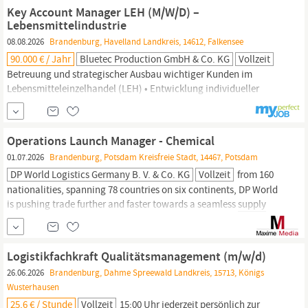
Pflege der Kunden- und Stammdaten Das macht Sie bei uns
Key Account Manager LEH (M/W/D) –
erfolgreich Abgeschlossene...
Lebensmittelindustrie
08.08.2026
Brandenburg, Havelland Landkreis, 14612, Falkensee
90.000 € / Jahr
Bluetec Production GmbH & Co. KG
Vollzeit
Betreuung und strategischer Ausbau wichtiger Kunden im
Lebensmitteleinzelhandel (LEH) • Entwicklung individueller
Vertriebskonzepte zur Steigerung von Umsatz und Marktanteilen •
Beobachtung von Markt- und Wettbewerbstrends sowie Ableitung
geeigneter Vertriebsmaßnahmen • Enge Zusammenarbeit mit den
Operations Launch Manager - Chemical
Bereichen Marketing, Produktmanagement und
Supply
Chain
Das
01.07.2026
Brandenburg, Potsdam Kreisfreie Stadt, 14467, Potsdam
sollten Sie...
DP World Logistics Germany B. V. & Co. KG
Vollzeit
from 160
nationalities, spanning 78 countries on six continents, DP World
is pushing trade further and faster towards a seamless
supply
chain
that’s fit for the future. We’re rapidly transforming and
integrating our businesses -- Ports and Terminals, Marine
Services, Logistics and Technology – and uniting our global
Logistikfachkraft Qualitätsmanagement (m/w/d)
infrastructure with...
26.06.2026
Brandenburg, Dahme Spreewald Landkreis, 15713, Königs
Wusterhausen
25,6 € / Stunde
Vollzeit
15:00 Uhr jederzeit persönlich zur