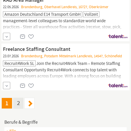
22.05.2026
Brandenburg, Oberhavel Landkreis, 16727, Oberkrämer
Amazon Deutschland E14 Transport GmbH
Vollzeit
management-level colleagues to standardize world wide
practices - Steer all warehouse flow activities (receive, stow, pick,
pack, ship) - Monitor weekly and daily forecast vs. capacity for all
standard operative tasks - Troubleshoot and support associates
in all daily activities - Ensure of correct processing of requests in
Freelance Staffing Consultant
internal
supply
chain
system - Inventory
23.07.2026
Brandenburg, Potsdam Mittelmark Landkreis, 14547, Schönefeld
Recruit4Work SL
Join the Recruit4Work Team – Remote Staffing
Consultant Opportunity Recruit4Work connects top talent with
leading employers across Europe. With a strong focus on building
lasting relationships, we specialize in recruitment for technical,
operational, commercial, and
supply
chain
positions. Our team
combines years of headhunting...
1
2
Berufe & Begriffe
+ Alle