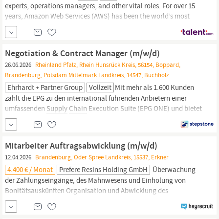
experts, operations
managers,
and other vital roles. For over 15
years, Amazon Web Services (AWS) has been the world’s most
comprehensive and broadly adopted cloud computing platform.
Cloud computing is the on-demand delivery of IT resources over
the Internet. The AWS...
Negotiation & Contract Manager (m/w/d)
26.06.2026
Rheinland Pfalz, Rhein Hunsrück Kreis, 56154, Boppard,
Brandenburg, Potsdam Mittelmark Landkreis, 14547, Buchholz
Ehrhardt + Partner Group
Vollzeit
Mit mehr als 1.600 Kunden
zählt die EPG zu den international führenden Anbietern einer
umfassenden
Supply
Chain
Execution Suite (EPG ONE) und bietet
WMS-, WCS-, WFM-, TMS- und Voice-Lösungen zur Optimierung
von Logistikprozessen. Logistik-Consulting, Cloud-Services,
Managed Services und Logistik-Schulungen in der eigenen
Mitarbeiter Auftragsabwicklung (m/w/d)
Akademie runden...
12.04.2026
Brandenburg, Oder Spree Landkreis, 15537, Erkner
4.400 € / Monat
Prefere Resins Holding GmbH
Überwachung
der Zahlungseingänge, des Mahnwesens und Einholung von
Bonitätsauskünften Organisation und Abwicklung des
Musterversandes Angebotserstellung und Nachverfolgung
Mitwirkung beim Berichtswesen für den
Supply
Chain
Manager