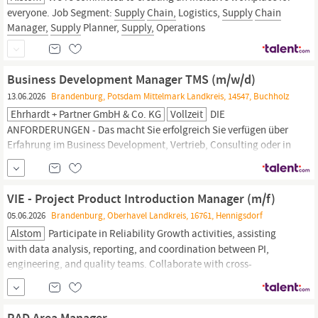
everyone. Job Segment:
Supply
Chain,
Logistics,
Supply
Chain
Manager,
Supply
Planner,
Supply,
Operations
Business Development Manager TMS (m/w/d)
13.06.2026
Brandenburg, Potsdam Mittelmark Landkreis, 14547, Buchholz
Ehrhardt + Partner GmbH & Co. KG
Vollzeit
DIE
ANFORDERUNGEN - Das macht Sie erfolgreich Sie verfügen über
Erfahrung im Business Development, Vertrieb, Consulting oder in
einer vergleichbaren kundenorientierten Rolle, idealerweise im
Software-, Technologie- oder Logistikumfeld. Sie bringen ein
gutes Verständnis für Transport-, Logistik- oder
Supply-Chain-
VIE - Project Product Introduction Manager (m/f)
Prozesse
mit. Sie
05.06.2026
Brandenburg, Oberhavel Landkreis, 16761, Hennigsdorf
Alstom
Participate in Reliability Growth activities, assisting
with data analysis, reporting, and coordination between PI,
engineering, and quality teams. Collaborate with cross-
functional stakeholders (engineering, quality,
supply
chain,
and
customer interface) to ensure process transparency, structured
problem solving, and alignment on...
RAD Area Manager