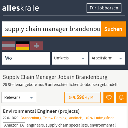
Für Jobbörsen
Keywortsuche
Ortssuche
Umkreissuche
Arbeitsform
Supply Chain Manager Jobs in Brandenburg
26 Stellenangebote aus 9 unterschiedlichen Jobbörsen gebündelt.
Sortierung
4.596
Ø
€ /
M.
Environmental Engineer (projects)
22.07.2026
Brandenburg, Teltow Fläming Landkreis, 14974, Ludwigsfelde
Amazon TA
engineers,
supply
chain
specialists, environmental