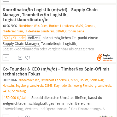
oder Change Management innerhalb der Logistik oder
Supply
Chain
Kenntnisse im Bereich Home Delivery, Last Mile oder...
Koordinator/in Logistik (m/w/d) - Supply Chain
Manager, Teamleiter/in Logistik,
Logistikkoordinator/in
18.06.2026
Nordrhein Westfalen, Borken Landkreis, 48599, Gronau,
Niedersachsen, Hildesheim Landkreis, 31028, Gronau Leine
50 € / Stunde
Vollzeit
nächstmöglichen Zeitpunkt eine/n
Supply
Chain
Manager,
Teamleiter/in Logistik,
Logistikkoordinator/in oder vergleichbar als engagierten
Koordinator/in Logistik (m/w/d). Deine Aufgaben Leitung der
Logistikbereiche Wareneingang, Lagerung, Nachschubsteuerung,
Kommissionierung und Versand von Fertigwaren Sicherstellung...
Co-Founder & CEO (m/w/d) - TimberNex Spin-Off mit
technischen Fokus
30.07.2026
Niedersachsen, Osterholz Landkreis, 27729, Holste, Schleswig
Holstein, Segeberg Landkreis, 23863, Kayhude, Schleswig Flensburg Landkreis,
24837, Schleswig
150.000 € / Jahr
Sobald die ersten Umsätze fließen, baust du
zielgerichtet ein schlagkräftiges Team in den Bereichen
Entwicklung, Vertrieb und Operations auf. Das Finanzierungs- &
Beteiligungsmodell Wir suchen keinen angestellten
Manager,