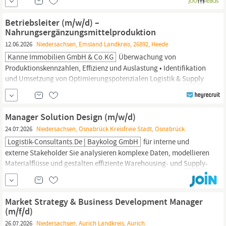
sondern einen echten Mitgründer : Hohe Eigenkapitalbeteiligung
(Equity): Du erhältst einen signifikanten Anteil an der neuen...
Betriebsleiter (m/w/d) –
Nahrungsergänzungsmittelproduktion
12.06.2026
Niedersachsen, Emsland Landkreis, 26892, Heede
Kanne Immobilien GmbH & Co.KG
Überwachung von
Produktionskennzahlen, Effizienz und Auslastung • Identifikation
und Umsetzung von Optimierungspotenzialen Logistik &
Supply
Chain
• Steuerung der Warenflüsse vom Wareneingang bis zum
Versand • Sicherstellung einer optimalen Materialverfügbarkeit •
Enge Zusammenarbeit mit Einkauf und Lager • Überwachung
Manager Solution Design (m/w/d)
von...
24.07.2026
Niedersachsen, Osnabrück Kreisfreie Stadt, Osnabrück
Logistik-Consultants.de | Baykolog GmbH
für interne und
externe Stakeholder Sie analysieren komplexe Daten, modellieren
Materialflüsse und gestalten effiziente Warehousing- und
Supply-
Chain-Prozesse
Sie führen auftragsbezogene Wirtschaftlichkeits-
und Profitabilitätsanalysen durch Sie identifizieren proaktiv
innovative Logistiklösungen zur nachhaltigen Steigerung von
Market Strategy & Business Development Manager
Effizienz und
(m/f/d)
26.07.2026
Niedersachsen, Aurich Landkreis, Aurich