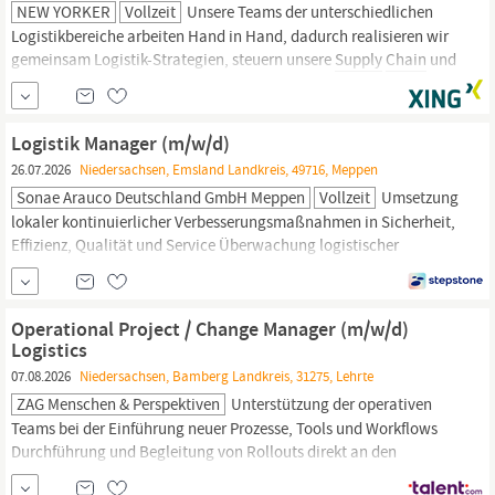
NEW YORKER
Vollzeit
Unsere Teams der unterschiedlichen
Logistikbereiche arbeiten Hand in Hand, dadurch realisieren wir
gemeinsam Logistik-Strategien, steuern unsere
Supply
Chain
und
bewegen mehrere hunderttausend Teile pro Tag und sorgen damit
für eine optimale Warenverfügbarkeit in unseren Stores. Sei dabei
und werde mit Deinem Know-How Teil unseres...
Logistik Manager (m/w/d)
26.07.2026
Niedersachsen, Emsland Landkreis, 49716, Meppen
Sonae Arauco Deutschland GmbH Meppen
Vollzeit
Umsetzung
lokaler kontinuierlicher Verbesserungsmaßnahmen in Sicherheit,
Effizienz, Qualität und Service Überwachung logistischer
Prozesse sowie Analyse und Optimierung relevanter KPIs
Sicherstellung der Einhaltung von Ladungssicherungsvorgaben,
Zollanforderungen und Qualitätsrichtlinien Abgeschlossenes
Operational Project / Change Manager (m/w/d)
Studium im Bereich
Supply
Chain,
Ingenieurwesen,...
Logistics
07.08.2026
Niedersachsen, Bamberg Landkreis, 31275, Lehrte
ZAG Menschen & Perspektiven
Unterstützung der operativen
Teams bei der Einführung neuer Prozesse, Tools und Workflows
Durchführung und Begleitung von Rollouts direkt an den
Standorten Profil Erfahrung im operativen Projektmanagement