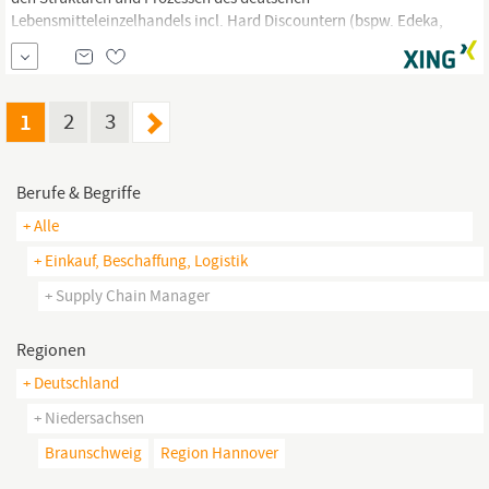
Lebensmitteleinzelhandels incl. Hard Discountern (bspw. Edeka,
Rewe, Aldi …) Sehr gute Kenntnisse der
Supply
Chain,
insbesondere der Warenstromprozesse – von der Industrie bis in
das Regal des Handels Sehr gute Erfahrungen in der Führung
komplexer Kundenprojekte, ausgeprägte Ziel –
1
2
3
Berufe & Begriffe
+ Alle
+ Einkauf, Beschaffung, Logistik
+ Supply Chain Manager
Regionen
+ Deutschland
+ Niedersachsen
Braunschweig
Region Hannover