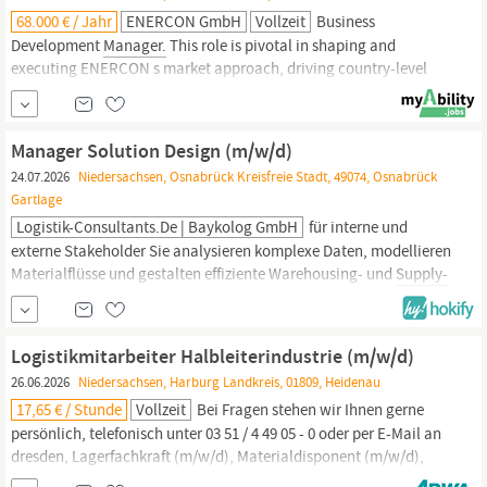
68.000 € / Jahr
ENERCON GmbH
Vollzeit
Business
Development
Manager.
This role is pivotal in shaping and
executing ENERCON s market approach, driving country-level
growth strategies, and ensuring operational excellence across
regions. The ideal candidate will be a strong communicator,
capable of engaging with senior leadership and presenting
Manager Solution Design (m/w/d)
strategic insights to the board.
24.07.2026
Niedersachsen, Osnabrück Kreisfreie Stadt, 49074, Osnabrück
Gartlage
Logistik-Consultants.de | Baykolog GmbH
für interne und
externe Stakeholder Sie analysieren komplexe Daten, modellieren
Materialflüsse und gestalten effiziente Warehousing- und
Supply-
Chain-Prozesse
Sie führen auftragsbezogene Wirtschaftlichkeits-
und Profitabilitätsanalysen durch
Logistikmitarbeiter Halbleiterindustrie (m/w/d)
26.06.2026
Niedersachsen, Harburg Landkreis, 01809, Heidenau
17,65 € / Stunde
Vollzeit
Bei Fragen stehen wir Ihnen gerne
persönlich, telefonisch unter 03 51 / 4 49 05 - 0 oder per E-Mail an
dresden, Lagerfachkraft (m/w/d), Materialdisponent (m/w/d),
Produktionslogistiker (m/w/d), Fertigungslogistiker (m/w/d),