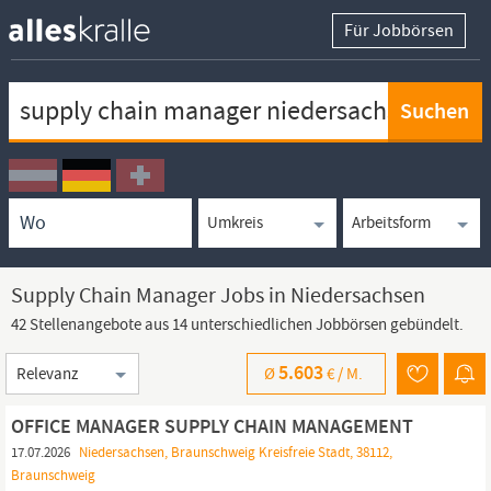
Für Jobbörsen
Keywortsuche
Ortssuche
Umkreissuche
Arbeitsform
Supply Chain Manager Jobs in Niedersachsen
42 Stellenangebote aus 14 unterschiedlichen Jobbörsen gebündelt.
Sortierung
5.603
Ø
€ /
M.
OFFICE MANAGER SUPPLY CHAIN MANAGEMENT
17.07.2026
Niedersachsen, Braunschweig Kreisfreie Stadt, 38112,
Braunschweig