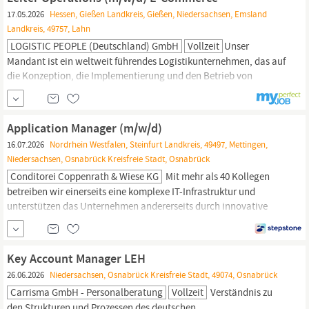
Lehre: 2 von 3...
17.05.2026
Hessen, Gießen Landkreis, Gießen, Niedersachsen, Emsland
Landkreis, 49757, Lahn
LOGISTIC PEOPLE (Deutschland) GmbH
Vollzeit
Unser
Mandant ist ein weltweit führendes Logistikunternehmen, das auf
die Konzeption, die Implementierung und den Betrieb von
komplexen
Supply-Chain-Management-Lösungen
auf
internationaler, nationaler und regionaler Ebene für
multinationale und lokale Großunternehmen spezialisiert ist.
Application Manager (m/w/d)
DEINE AUFGABEN Die komplette Verantwortung
16.07.2026
Nordrhein Westfalen, Steinfurt Landkreis, 49497, Mettingen,
Niedersachsen, Osnabrück Kreisfreie Stadt, Osnabrück
Conditorei Coppenrath & Wiese KG
Mit mehr als 40 Kollegen
betreiben wir einerseits eine komplexe IT-Infrastruktur und
unterstützen das Unternehmen andererseits durch innovative
Lösungen und Softwareentwicklungen. Dabei sind wir in kleine,
mittlere und große strategische Projekte verschiedenster
Fachbereiche, wie z. B. dem
Supply
Chain
Management oder dem
Key Account Manager LEH
Controlling,...
26.06.2026
Niedersachsen, Osnabrück Kreisfreie Stadt, 49074, Osnabrück
Carrisma GmbH - Personalberatung
Vollzeit
Verständnis zu
den Strukturen und Prozessen des deutschen