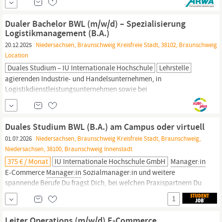
Versandlogistiker (m/w/d), Logistikkoordinator (m/w/d) oder
Supply‑Chain‑Manager
(m/w/d)
Dualer Bachelor BWL (m/w/d) – Spezialisierung
Logistikmanagement (B.A.)
20.12.2025
Niedersachsen, Braunschweig Kreisfreie Stadt, 38102, Braunschweig
Location
Duales Studium – IU Internationale Hochschule
Lehrstelle
agierenden Industrie- und Handelsunternehmen, in
Logistikdienstleistungsunternehmen sowie bei
Unternehmensberatungen. Nach Deinem Abschluss arbeitest Du
zum Beispiel als.
Supply
Chain
Manager:in
Projektleiter:in
Logistikplanung Logistik Consultant Studieren am Virtuellen
Duales Studium BWL (B.A.) am Campus oder virtuell
Campus Du möchtest in Deiner Heimat bleiben oder...
01.07.2026
Niedersachsen, Braunschweig Kreisfreie Stadt, Braunschweig,
Niedersachsen, 38100, Braunschweig Innenstadt
375 € / Monat
IU Internationale Hochschule GmbH
Manager:in
E-Commerce
Manager:in
Sozialmanager:in und weitere
spannende Berufe Du fragst Dich, bei welchen Praxispartnern Du
durchstarten kannst? Wir bieten Dir eine große Auswahl, zu der
1
beispielsweise Sixt SE und Nordfrost zählen. Auf Dich warten auf
jeden Fall ideale Karriereperspektiven durch praxisorientierte
Leiter Operations (m/w/d) E-Commerce