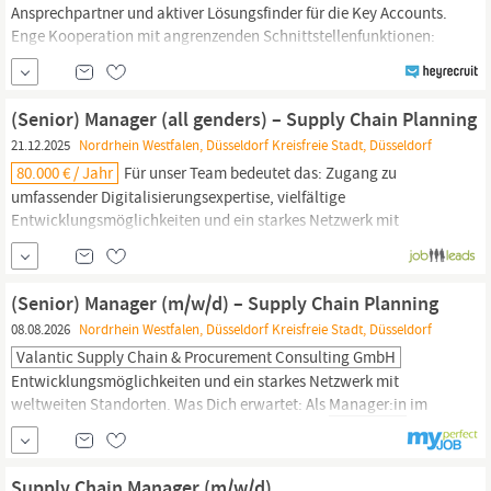
Ansprechpartner und aktiver Lösungsfinder für die Key Accounts.
Enge Kooperation mit angrenzenden Schnittstellenfunktionen:
Produktmanagement, R&D,
Supply
Chain.
Sie identifizieren
Potentiale, neue Anwendungsbereiche, Industrien,
Kundengruppen und bauen belastbare neue
(Senior) Manager (all genders) – Supply Chain Planning
Geschäftspartnerschaften auf.
21.12.2025
Nordrhein Westfalen, Düsseldorf Kreisfreie Stadt, Düsseldorf
80.000 € / Jahr
Für unser Team bedeutet das: Zugang zu
umfassender Digitalisierungsexpertise, vielfältige
Entwicklungsmöglichkeiten und ein starkes Netzwerk mit
weltweiten Standorten. Dein Verantwortungsbereich Als
Manager:in
im Bereich
Supply
Chain
Planning übernimmst du
Verantwortung für Kundenprojekte mit Schwerpunkt Planung
(Senior) Manager (m/w/d) – Supply Chain Planning
und...
08.08.2026
Nordrhein Westfalen, Düsseldorf Kreisfreie Stadt, Düsseldorf
Valantic Supply Chain & Procurement Consulting GmbH
Entwicklungsmöglichkeiten und ein starkes Netzwerk mit
weltweiten Standorten. Was Dich erwartet: Als
Manager:in
im
Bereich
Supply
Chain
Planning über­nimmst du Verantwortung für
Kundenprojekte mit Schwerpunkt Planung und Steuerung der
Lieferkette. Deine Aufgaben umfassen: Projektleitung &
Supply Chain Manager (m/w/d)