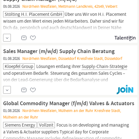
Kundenberatung: Leitung von Projekten im Bereich
Supply
Chain
05.08.2026
Nordrhein Westfalen, Mettmann Landkreis, 42549, Velbert
Planning (z. B.
Stölting H.i. Placement GmbH
Über uns Wir von H.i. Placement
wissen um den Wert eines jeden Mitarbeiters. Daher sind wir für
Dich da, persönlich und auch deutschlandweit in Deiner Nähe.
Wir bieten Dir eine faire Bezahlung für attraktive Arbeitsplätze,
völlig unkompliziert und flexibel. Wir suchen ab sofort in Velbert
einen
Supply
Chain
Manager
(m/w...
Sales Manager (m/w/d) Supply Chain Beratung
01.08.2026
Nordrhein Westfalen, Düsseldorf Kreisfreie Stadt, Düsseldorf
Kloepfel Group
Lösungen entlang ihrer
Supply-Chain-Strategie
und operativen Bedarfe. Steuerung des gesamten Sales Cycles –
von der Lead-Generierung über die Bedarfsanalyse und
Angebotserstellung bis zum Vertragsabschluss. Durchführung von
Präsentationen, Workshops und Vertragsverhandlungen auf
Managementebene. Aufbau und Pflege eines nachhaltigen
Global Commodity Manager (f/m/d) Valves & Actuators
Netzwerks aus Kunden...
01.08.2026
Nordrhein Westfalen, Mülheim an der Ruhr Kreisfreie Stadt,
Mülheim an der Ruhr
Siemens Energy
Vollzeit
Focus is on developing and managing
a Valves & Actuator suppliers Typical day for Corporate
Commodity
Manager
includes define/execution of commodity