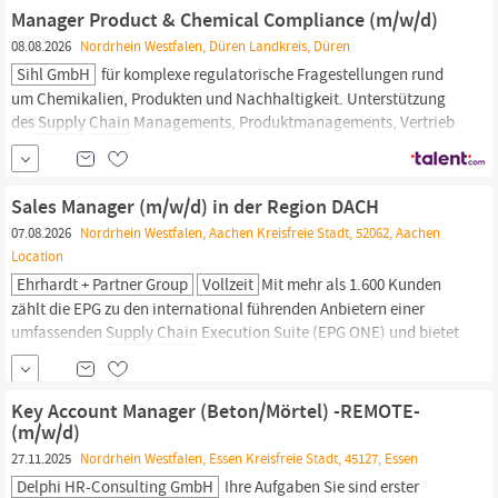
der führende Hersteller von Eigenmarken für Kekse und
Manager Product & Chemical Compliance (m/w/d)
Brotersatzprodukte in Europa.
08.08.2026
Nordrhein Westfalen, Düren Landkreis, Düren
Sihl GmbH
für komplexe regulatorische Fragestellungen rund
um Chemikalien, Produkten und Nachhaltigkeit. Unterstützung
des
Supply
Chain
Managements, Produktmanagements, Vertrieb
sowie R&D in regulatorischen Fragestellungen und bei
Produktentwicklungen. Bearbeitung von Kundenanfragen zu
Produktkonfirmitäten und Erstellung von Declarations of...
Sales Manager (m/w/d) in der Region DACH
07.08.2026
Nordrhein Westfalen, Aachen Kreisfreie Stadt, 52062, Aachen
Location
Ehrhardt + Partner Group
Vollzeit
Mit mehr als 1.600 Kunden
zählt die EPG zu den international führenden Anbietern einer
umfassenden
Supply
Chain
Execution Suite (EPG ONE) und bietet
WMS-, WCS-, WFM-, TMS- und Voice-Lösungen zur Optimierung
von Logistikprozessen. Logistik-Consulting, Cloud-Services,
Managed Services und Logistik-Schulungen in der eigenen
Key Account Manager (Beton/Mörtel) -REMOTE-
Akademie runden...
(m/w/d)
27.11.2025
Nordrhein Westfalen, Essen Kreisfreie Stadt, 45127, Essen
Delphi HR-Consulting GmbH
Ihre Aufgaben Sie sind erster