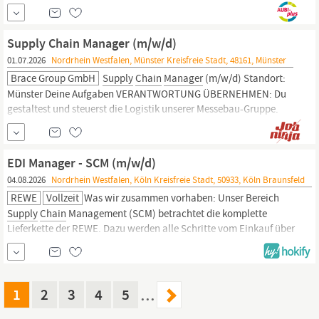
dann bist Du bei eismann genau richtig. Für unsere Zentrale in
Mettmann suchen wir zum 01. Oktober 2026 für den Bereich
Supply
Chain
Management einen Dualen Studenten (m/w/d) der
Supply Chain Manager (m/w/d)
Betriebswirtschaftslehre;
01.07.2026
Nordrhein Westfalen, Münster Kreisfreie Stadt, 48161, Münster
Brace Group GmbH
Supply
Chain
Manager
(m/w/d) Standort:
Münster Deine Aufgaben VERANTWORTUNG ÜBERNEHMEN: Du
gestaltest und steuerst die Logistik unserer Messebau-Gruppe.
PROZESSE OPTIMIEREN: Du analysierst und optimierst
Arbeitsprozesse im Lager und etablierst so effiziente
Arbeitsweisen entlang unserer Wertschöpfungskette.
EDI Manager - SCM (m/w/d)
MEHRWERT...
04.08.2026
Nordrhein Westfalen, Köln Kreisfreie Stadt, 50933, Köln Braunsfeld
REWE
Vollzeit
Was wir zusammen vorhaben: Unser Bereich
Supply
Chain
Management (SCM) betrachtet die komplette
Lieferkette der REWE. Dazu werden alle Schritte vom Einkauf über
die Logistik und den Vertrieb bis hin zur Kasse durchleuchtet. Ziel
ist es, den Gesamtprozess zu optimieren und dadurch eine höhere
Kundenzufriedenheit zu erreichen.
1
2
3
4
5
…