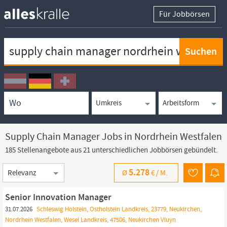
Für Jobbörsen
Keywortsuche
Ortssuche
Umkreissuche
Arbeitsform
Supply Chain Manager Jobs in Nordrhein Westfalen
185 Stellenangebote aus 21 unterschiedlichen Jobbörsen gebündelt.
Sortierung
5.278
Ø
€ /
M.
Senior Innovation Manager
31.07.2026
Schleswig Holstein, Ostholstein Landkreis, 23779, Neukirchen,
Nordrhein Westfalen, Wesel Landkreis, 47506, Neukirchen Vluyn