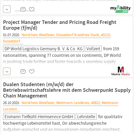
strategies, negotiation with suppliers, supplier relationship
management, supplier contract management, reporting, problem
solving and escalation handling,
supply
chain
Project Manager Tender and Pricing Road Freight
Europe (f/m/d)
01.07.2026
Nordrhein Westfalen, Düsseldorf Kreisfreie Stadt, 40210,
Düsseldorf
DP World Logistics Germany B. V. & Co. KG
Vollzeit
from 159
nationalities, spanning 77 countries on six continents, DP World
is pushing trade further and faster towards a seamless
supply
chain
that’s fit for the future. We’re rapidly transforming and
integrating our businesses -- Ports and Terminals, Marine
Services, Logistics and Technology – and uniting our global
Dualen Studenten (m/w/d) der
infrastructure with...
Betriebswirtschaftslehre mit dem Schwerpunkt Supply
Chain Management
28.10.2025
Nordrhein Westfalen, Mettmann Landkreis, 40822, Mettmann
Location
Eismann Tiefkühl-Heimservice GmbH
Lehrstelle
für qualitativ
hochwertige Lebensmittel hast, Dir abwechslungsreiche
Aufgaben wünschst und an Innovationen mitarbeiten möchtest,