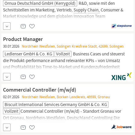
Ornua Deutschland GmbH (Kerrygold)
R&D, sowie mit den
Schnittstellen im Marketing, Vertrieb,
Supply
Chain,
Consumer &
Market Knowledge und dem globalen Innovation Team
zusammen. Du übernimmst die professionelle Steuerung
definierter Innovations- und Neuproduktprojekte im Front-End
Bereich – von der Projektinitiierung über Konzeptschärfung und
Product Manager
interne...
30.07.2026
Nordrhein Westfalen, Solingen Kreisfreie Stadt, 42699, Solingen
Ledlenser GmbH & Co. KG
Vollzeit
Business Cases und steuerst
die Produkt-performance anhand relevanter KPIs – von Umsatz
und Profitabilität bis Time-to-Market und Kundenzufriedenheit
Du definierst und priorisierst Produktanforderungen und steuerst
funktionsübergreifende Projekte mit R&D, Design, Einkauf,
Marketing, Vertrieb, Quality und
Supply
Chain
Du entwickelst...
Commercial Controller (m/w/d)
02.07.2026
Nordrhein Westfalen, Borken Landkreis, 48599, Gronau
Biscuit International Services Germany GmbH & Co. KG
Vollzeit
Commercial Controller (m/w/d) - Standort Gronau vor
Ort Gronau,
Nordrhein-Westfalen,
Deutschland Controlling Die
Biscuit-International-Gruppe besteht aus international tätigen
Unternehmen der Süß- und Dauerbackwarenbranche. Wir sind