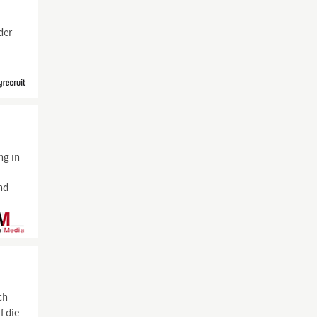
der
ng in
und
ch
f die