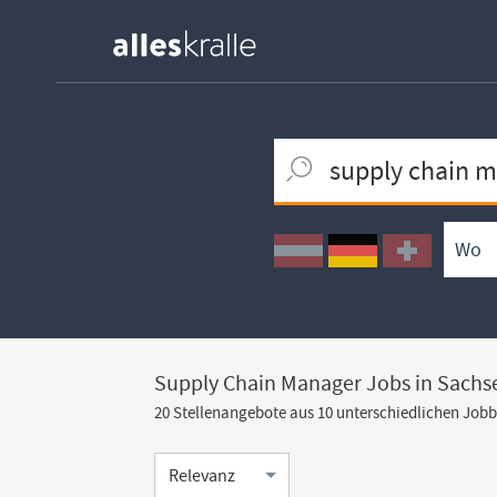
Keywortsuche
Ortssuche
Umkreissuche
Arbeitsform
Supply Chain Manager Jobs in Sachs
20 Stellenangebote aus 10 unterschiedlichen Job
Sortierung