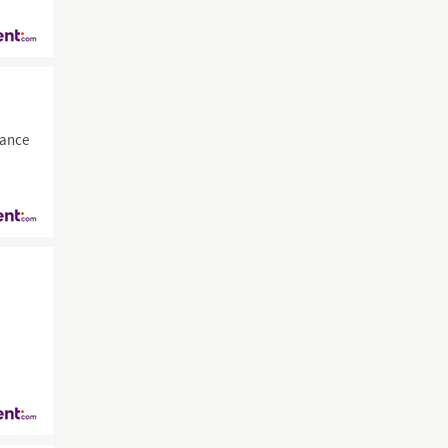
nance
g