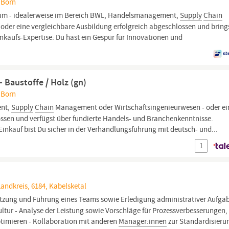
 Born
ium - idealerweise im Bereich BWL, Handelsmanagement,
Supply
Chain
der eine vergleichbare Ausbildung erfolgreich abgeschlossen und brings
inkaufs-Expertise: Du hast ein Gespür für Innovationen und
 Baustoffe / Holz (gn)
 Born
ent,
Supply
Chain
Management oder Wirtschaftsingenieurwesen - oder ei
ossen und verfügst über fundierte Handels- und Branchenkenntnisse.
 Einkauf bist Du sicher in der Verhandlungsführung mit deutsch- und...
1
andkreis, 6184, Kabelsketal
tzung und Führung eines Teams sowie Erledigung administrativer Aufga
ltur - Analyse der Leistung sowie Vorschläge für Prozessverbesserungen
ptimieren - Kollaboration mit anderen
Manager:innen
zur Standardisieru