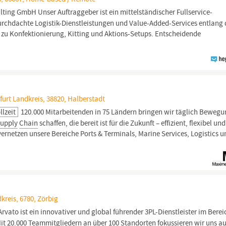
ting GmbH Unser Auftraggeber ist ein mittelständischer Fullservice-
urchdachte Logistik-Dienstleistungen und Value-Added-Services entlang 
 zu Konfektionierung, Kitting und Aktions-Setups. Entscheidende
urt Landkreis, 38820, Halberstadt
llzeit
120.000 Mitarbeitenden in 75 Ländern bringen wir täglich Bewegu
upply
Chain
schaffen, die bereit ist für die Zukunft – effizient, flexibel und
vernetzen unsere Bereiche Ports & Terminals, Marine Services, Logistics 
kreis, 6780, Zörbig
ato ist ein innovativer und global führender 3PL-Dienstleister im Berei
20.000 Teammitgliedern an über 100 Standorten fokussieren wir uns au