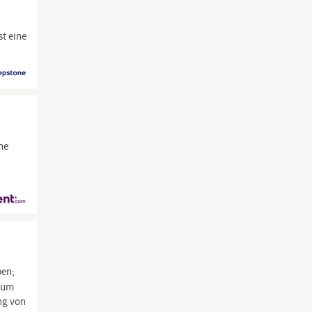
t eine
ne
ben;
, um
ng von