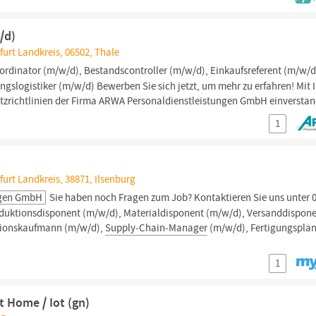
/d)
urt Landkreis, 06502, Thale
ordinator (m/w/d), Bestandscontroller (m/w/d), Einkaufsreferent (m/w/d
gslogistiker (m/w/d) Bewerben Sie sich jetzt, um mehr zu erfahren! Mit I
tzrichtlinien der Firma ARWA Personaldienstleistungen GmbH einversta
1
urt Landkreis, 38871, Ilsenburg
ngen GmbH
Sie haben noch Fragen zum Job? Kontaktieren Sie uns unter 0
Produktionsdisponent (m/w/d), Materialdisponent (m/w/d), Versanddispon
itionskaufmann (m/w/d),
Supply‑Chain‑Manager
(m/w/d), Fertigungspla
1
 Home / Iot (gn)