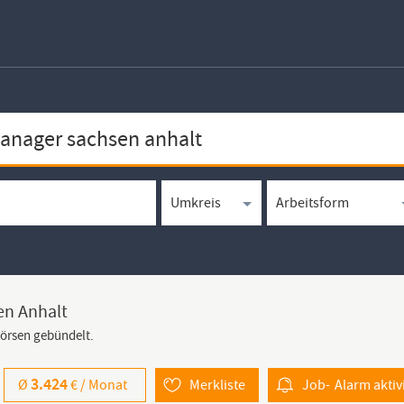
en Anhalt
börsen gebündelt.
3.424
Ø
€ /
Monat
Merkliste
Job-
Alarm
aktiv