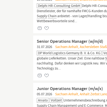
Delphi HR-Consulting GmbH
Delphi HR-Consul
Dienstleister, der für namhafte FMCG-Kunden d
Supply
Chain
anbietet - von Lager/Handling bis
Wettbewerbsvorteile sind...
Senior Operations Manager (w/m/d)
31.07.2026
Sachsen Anhalt, Aschersleben Staßf
DP World Logistics Germany B. V. & Co. KG
Vo
globale Lieferketten. Unser Ziel: Eine nahtlose
S
nachhaltig. Dafür denken wir Logistik neu. Wir 
Technology zu...
Junior Operations Manager (m/w/x)
05.07.2026
Sachsen Anhalt, Anhalt Zerbst Land
Arvato
Vollzeit
Unternehmensbeschreibung Arv
Supply
Chain
Management und E-Commerce. Mit 