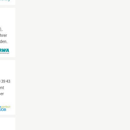
),
hrer
nden.
 39 43
ent
ner