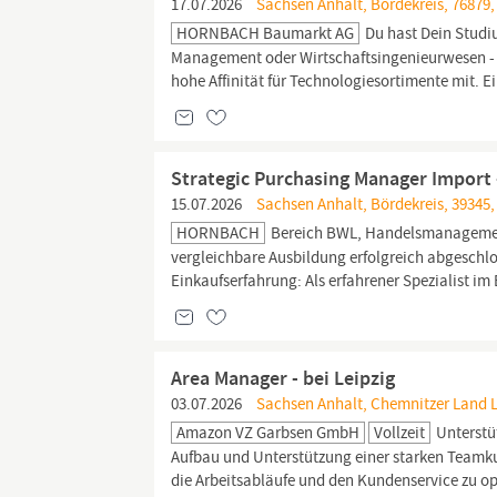
17.07.2026
Sachsen Anhalt, Bördekreis, 76879,
HORNBACH Baumarkt AG
Du hast Dein Stud
Management oder Wirtschaftsingenieurwesen - o
hohe Affinität für Technologiesortimente mit. E
Strategic Purchasing Manager Import -
15.07.2026
Sachsen Anhalt, Bördekreis, 39345,
HORNBACH
Bereich BWL, Handelsmanagem
vergleichbare Ausbildung erfolgreich abgeschl
Einkaufserfahrung: Als erfahrener Spezialist im
Area Manager - bei Leipzig
03.07.2026
Sachsen Anhalt, Chemnitzer Land L
Amazon VZ Garbsen GmbH
Vollzeit
Unterstü
Aufbau und Unterstützung einer starken Teamku
die Arbeitsabläufe und den Kundenservice zu o