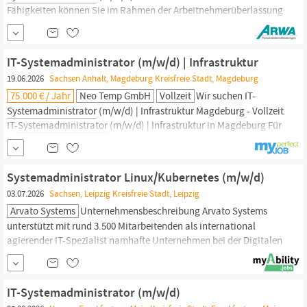
Fähigkeiten können Sie im Rahmen der Arbeitnehmerüberlassung
im Bereich Informationstechnologie vertiefen. Ihr Job ist in
Vollzeit und Sie erhalten 17,65 € bis 18,51 € pro Stunde. Wir bieten
Ihnen Fahrtkostenzuschuss Sicherer Arbeitsplatz Urlaubs- und
IT-Systemadministrator (m/w/d) | Infrastruktur
Weihnachtsgeld Ihre...
19.06.2026
Sachsen Anhalt, Magdeburg Kreisfreie Stadt, Magdeburg
75.000 € / Jahr
Neo Temp GmbH
Vollzeit
Wir suchen IT-
Systemadministrator
(m/w/d) | Infrastruktur Magdeburg - Vollzeit
IT-
Systemadministrator
(m/w/d) | Infrastruktur in Magdeburg Für
ein renommiertes Kundenunternehmen suchen wir einen IT-
Systemadministrator
(m/w/d) am Standort Magdeburg. Sie
sorgen für stabile IT-Strukturen, entwickeln Systeme weiter und...
Systemadministrator Linux/Kubernetes (m/w/d)
03.07.2026
Sachsen, Leipzig Kreisfreie Stadt, Leipzig
Arvato Systems
Unternehmensbeschreibung Arvato Systems
unterstützt mit rund 3.500 Mitarbeitenden als international
agierender IT-Spezialist namhafte Unternehmen bei der Digitalen
Transformation. Ausgeprägtes Branchen-Know-how, hohes
technisches Verständnis und ein klarer Fokus auf
Kundenbedürfnisse zeichnen uns aus. Im Team entwickeln wir
IT-Systemadministrator (m/w/d)
innovative IT-Lösungen, bringen unsere Kunden...