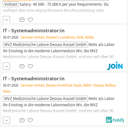
Vollzeit
Salary: 40.000 - 75.000 € per year Requirements: Du
verfügst über eine abgeschlossene Berufsausbildung oder
Technikerschule in einem relevanten oder artverwandten Bereich.
Alternativ bringst Du einschlägige Berufserfahrung im
technischen Service und im Betrieb von IT-Systemen mit.
IT - Systemadministrator:in
Wünschenswert sind Erfahrungen im Bereich Netzwerktechnik:
30.07.2026
Sachsen Anhalt, Ansbach Landkreis, 6536, Roßla
Switching und Routing WLAN und...
MVZ Medizinische Labore Dessau Kassel GmbH
Mehr als Labor
Ihr Einstieg in die moderne Labormedizin Wir, die MVZ
Medizinische Labore Dessau Kassel GmbH, sind ein seit über 30
Jahren stetig wachsendes Unternehmen mit Hauptsitz in Dessau-
Roßlau. Vertreten an mehreren Standorten in
Sachsen-Anhalt,
Sachsen
und Hessen, gehören wir zur Limbach Gruppe, dem
IT - Systemadministrator:in
größten
30.07.2026
Sachsen Anhalt, Dessau Kreisfreie Stadt, 06847, Dessau Roßlau
Alten
MVZ Medizinische Labore Dessau Kassel GmbH
Mehr als Labor
Ihr Einstieg in die moderne Labormedizin Wir, die MVZ
Medizinische Labore Dessau Kassel GmbH, sind ein seit über 30
Jahren stetig wachsendes Unternehmen mit Hauptsitz in Dessau-
Roßlau. Vertreten an mehreren Standorten in
Sachsen-Anhalt,