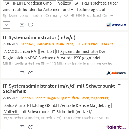
KATHREIN Broadcast GmbH
Vollzeit
KATHREIN steht seit über
einem Jahrhundert für Antennen- und HF-Technologie auf
Spitzenniveau, made in Germany. KATHREIN Broadcast GmbH
(Rohrdorf) ist spezialisiert auf Broadcast-Technologie und
bedient als Weltmarktführer einen globalen Kundenstamm.
KATHREIN Solutions GmbH (Stephanskirchen & Mühlau)
IT Systemadministrator (m/w/d)
entwickelt und vertreibt RFID-Reader sowie Antennensysteme
25.06.2026
Sachsen, Dresden Kreisfreie Stadt, 01307, Dresden Blasewitz
für...
ADAC Sachsen E.V.
Vollzeit
IT
Systemadministrator
Der
Regionalclub ADAC
Sachsen
e.V. wurde 1990 gegründet.
Mittlerweile arbeiten über 110 Mitarbeitende in unseren sechs
Geschäftsstellen in
Sachsen.
Hier kümmern wir uns um die
Themen Mobilität, Reise & Urlaub, Versicherungen und natürlich
die ADAC Mitgliedschaft. Der ADAC steht für...
IT-Systemadministrator (m/w/d) mit Schwerpunkt IT-
Sicherheit
22.05.2026
Sachsen Anhalt, Magdeburg Kreisfreie Stadt, Magdeburg
Salus Altmark Holding GGmbH Zentrale Dienste Magdeburg
Vollzeit
mit Schwerpunkt IT-Sicherheit (Vollzeit/
38,5Wochenstunden, unbefristet) Unter dem Dach der Salus
Altmark Holding gGmbH unterstützen und bestärken wir