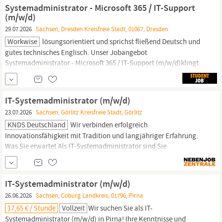
Sachsen
und Hessen, gehören wir zur Limbach Gruppe, dem
Systemadministrator - Microsoft 365 / IT-Support
größten
(m/w/d)
29.07.2026
Sachsen, Dresden Kreisfreie Stadt, 01067, Dresden
Workwise
lösungsorientiert und sprichst fließend Deutsch und
gutes technisches Englisch. Unser Jobangebot
Systemadministrator
- Microsoft 365 / IT-Support (m/w/d)klingt
vielversprechend? Bei unserem Partner Workwise ist eine
Bewerbung für diesen Job in nur wenigen Minuten und ohne
Anschreiben möglich. Anschließend kann der Status der
IT-Systemadministrator (m/w/d)
Bewerbung live verfolgt...
23.07.2026
Sachsen, Görlitz Kreisfreie Stadt, Görlitz
KNDS Deutschland
Wir verbinden erfolgreich
Innovationsfähigkeit mit Tradition und langjähriger Erfahrung.
Was Sie erwartet Als IT-
Systemadministrator
sind Sie
verantwortlich für die Administration der Back-Office-
Infrastruktur Sie kümmern sich um die Pflege, Erweiterung und
Administration der Active-Directory-Services (ADS) Ein weiterer
IT-Systemadministrator (m/w/d)
Schwerpunkt Ihrer
26.06.2026
Sachsen, Coburg Landkreis, 01796, Pirna
17,65 € / Stunde
Vollzeit
Wir suchen Sie als IT-
Systemadministrator
(m/w/d) in Pirna! Ihre Kenntnisse und