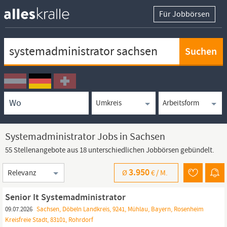
Für Jobbörsen
Keywortsuche
Ortssuche
Umkreissuche
Arbeitsform
Systemadministrator Jobs in Sachsen
55 Stellenangebote aus 18 unterschiedlichen Jobbörsen gebündelt.
Sortierung
3.950
Ø
€ /
M.
Senior It Systemadministrator
09.07.2026
Sachsen, Döbeln Landkreis, 9241, Mühlau, Bayern, Rosenheim
Kreisfreie Stadt, 83101, Rohrdorf