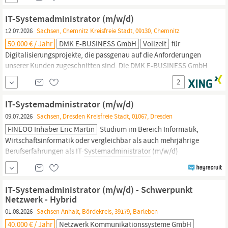
Menschen in besonderen Lebenssituationen - von Kindesbeinen
an bis ins hohe Alter. An insgesamt 17 Standorten in
Sachsen-
IT-Systemadministrator (m/w/d)
Anhalt
wird mit medizinisch-therapeutischen, pflegerischen,
12.07.2026
Sachsen, Chemnitz Kreisfreie Stadt, 09130, Chemnitz
50.000 € / Jahr
DMK E-BUSINESS GmbH
Vollzeit
für
Digitalisierungsprojekte, die passgenau auf die Anforderungen
unserer Kunden zugeschnitten sind. Die DMK E-BUSINESS GmbH
ist ein Teil der Power People Group, welche fünf starke Marken
2
unter einem Dach vereint – Personalwerk, Grapevine, Kraft von
Wantoch, DMK E-BUSINESS und jobsintown.de. Zur
IT-Systemadministrator (m/w/d)
Unterstützung unseres Teams in Chemnitz suchen wir ab sofort
09.07.2026
Sachsen, Dresden Kreisfreie Stadt, 01067, Dresden
einen motivierten IT-
Systemadministrator
FINEOO Inhaber Eric Martin
Studium im Bereich Informatik,
Wirtschaftsinformatik oder vergleichbar als auch mehrjährige
Berufserfahrungen als IT-
Systemadministrator
(m/w/d)
notwendig. Die Stelle hat Ihr Interesse geweckt? Dann freuen wir
uns auf Ihre Bewerbung! Ihre Aufgaben: - Administration der IT-
Infrastruktur für den gesamten Unternehmensverbund,
IT-Systemadministrator (m/w/d) - Schwerpunkt
Netzwerk - Hybrid
01.08.2026
Sachsen Anhalt, Bördekreis, 39179, Barleben
40.000 € / Jahr
Netzwerk Kommunikationssysteme GmbH