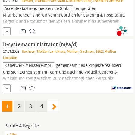
05.08.2026
Hessen, Frankfurt am Main Kreisfreie Stadt, Frankfurt am Main
Accente Gastronomie Service GmbH
temporären
Mitarbeitenden sind wir verantwortlich für Catering & Hospitality,
Logistik und Produktion der Speisen. Darüber hinaus betreiben
wir das größte Frankfurter Wirtshaus Depot 1899 in
Sachsenhausen,
die optimale Location für Veranstaltungen bis zu
1.000 Personen. Ihre Ansprechpartnerin Inke Morhenn Recruiterin
It-systemadministrator (m/w/d)
HIER BEWERBEN Accente...
17.07.2026
Sachsen, Meißen Landkreis, Meißen, Sachsen, 1662, Meißen
Location
Kabelwerk Meissen GmbH
gemein­sam neue Projekte realisiert
und sich gemein­sam im Team und auch indi­viduell weiter­ent­
wickelt und stetig wächst. Zum nächstmög­lichen Zeit­punkt
suchen wir zur Verstärkung unseres Teams einen IT-
Systemadministrator
(m/w/d) Verantwortung für die
Administration zentraler IT-Services inklusive Cloud-Lösungen,
Server, Storage und Netzwerk...
1
2
3
4
Berufe & Begriffe
+ Alle