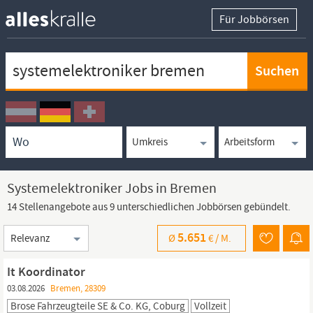
Für Jobbörsen
Keywortsuche
Ortssuche
Umkreissuche
Arbeitsform
Systemelektroniker Jobs in Bremen
14 Stellenangebote aus 9 unterschiedlichen Jobbörsen gebündelt.
Sortierung
5.651
Ø
€ /
M.
It Koordinator
03.08.2026
Bremen, 28309
Brose Fahrzeugteile SE & Co. KG, Coburg
Vollzeit