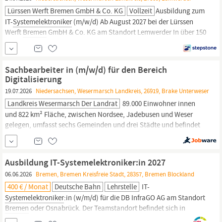
Lürssen Werft Bremen GmbH & Co. KG
Vollzeit
Ausbildung zum
IT-
Systemelektroniker
(m/w/d) Ab August 2027 bei der Lürssen
Werft
Bremen
GmbH & Co. KG am Standort Lemwerder In über 150
Jahren Firmengeschichte hat sich viel verändert, unser
Wertekompass und unsere Leidenschaft für den Schiffbau jedoch
nicht. Seit vier Generationen bleiben wir – auch bei teils
Sachbearbeiter in (m/w/d) für den Bereich
stürmischer See - als...
Digitalisierung
19.07.2026
Niedersachsen, Wesermarsch Landkreis, 26919, Brake Unterweser
Landkreis Wesermarsch Der Landrat
89.000 Einwohner innen
und 822 km² Fläche, zwischen Nordsee, Jadebusen und Weser
gelegen, umfasst sechs Gemeinden und drei Städte und befindet
sich in der Nähe der vier Oberzentren
Bremen,
Bremerhaven,
Oldenburg und Wilhelmshaven. In dieser reizvollen Landschaft
sucht der Landkreis Wesermarsch für den Fachdienst 63 - Planen
Ausbildung IT-Systemelektroniker:in 2027
und Bauaufsicht - zum
06.06.2026
Bremen, Bremen Kreisfreie Stadt, 28357, Bremen Blockland
400 € / Monat
Deutsche Bahn
Lehrstelle
IT-
Systemelektroniker
:in (w/m/d) für die DB InfraGO AG am Standort
Bremen
oder Osnabrück. Der Teamstandort befindet sich in
Delmenhorst. Die Berufsschule befindet sich in Oldenburg. Das