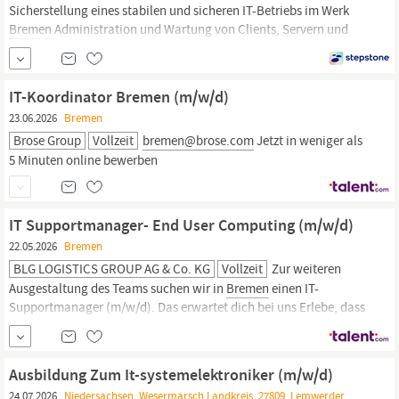
Sicherstellung eines stabilen und sicheren IT-Betriebs im Werk
Bremen
Administration und Wartung von Clients, Servern und
Netzwerk Beschaffung und Integration von IT-Hardware
Betreuung der Active Directory Umgebung Betrieb der VMware-
Infrastruktur 1st/2nd Level Support sowie Schulung der Anwender
IT-Koordinator Bremen (m/w/d)
Umsetzung von IT-Sicherheitsmaßnahmen (Updates, Patches,
23.06.2026
Bremen
Brose Group
Vollzeit
bremen@brose.com
Jetzt in weniger als
5 Minuten online bewerben
IT Supportmanager- End User Computing (m/w/d)
22.05.2026
Bremen
BLG LOGISTICS GROUP AG & Co. KG
Vollzeit
Zur weiteren
Ausgestaltung des Teams suchen wir in
Bremen
einen IT-
Supportmanager (m/w/d). Das erwartet dich bei uns Erlebe, dass
sich dein Einstieg bei uns lohnt! Profitiere von den Vorteilen eines
Großunternehmens: Durch mobiles Arbeiten lassen sich Beruf und
Privatleben optimal miteinander vereinbaren. Du willst dich
Ausbildung Zum It-systemelektroniker (m/w/d)
24.07.2026
Niedersachsen, Wesermarsch Landkreis, 27809, Lemwerder