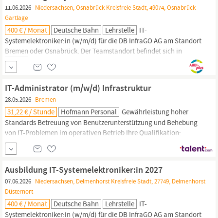
11.06.2026
Niedersachsen, Osnabrück Kreisfreie Stadt, 49074, Osnabrück
Gartlage
400 € / Monat
Deutsche Bahn
Lehrstelle
IT-
Systemelektroniker
:in (w/m/d) für die DB InfraGO AG am Standort
Bremen
oder Osnabrück. Der Teamstandort befindet sich in
Delmenhorst. Die Berufsschule befindet sich in Oldenburg. Das
erwartet dich in deiner Ausbildung: Aufbau und die
Instandhaltung von unterschiedlichen technischen Anlagen im
IT-Administrator (m/w/d) Infrastruktur
Bereich Sicherheit, ITK-Technik und...
28.05.2026
Bremen
31,22 € / Stunde
Hofmann Personal
Gewährleistung hoher
Standards Betreuung von Benutzerunterstützung und Behebung
von IT-Problemen im operativen Betrieb Ihre Qualifikation:
Abgeschlossenes Studium der Informatik oder vergleichbare
Ausbildung (z. B. IT-
Systemelektroniker
) Mehrjährige
Berufserfahrung in der IT-Administration und Systemverwaltung
Ausbildung IT-Systemelektroniker:in 2027
Fundierte Kenntnisse in Windows Server,...
07.06.2026
Niedersachsen, Delmenhorst Kreisfreie Stadt, 27749, Delmenhorst
Düsternort
400 € / Monat
Deutsche Bahn
Lehrstelle
IT-
Systemelektroniker
:in (w/m/d) für die DB InfraGO AG am Standort