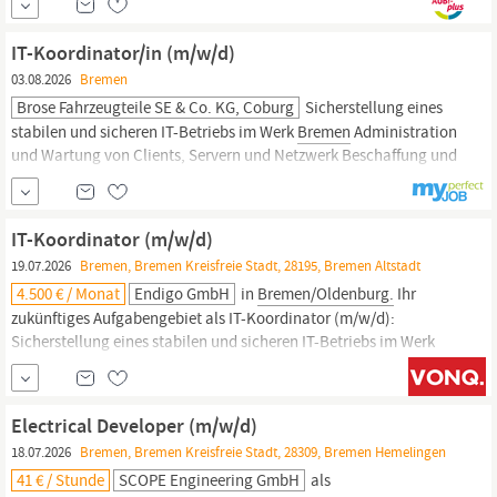
erwartet dich in deiner Ausbildung: Aufbau und die
Instandhaltung von unterschiedlichen technischen Anlagen im
IT-Koordinator/in (m/w/d)
Bereich Sicherheit, ITK-Technik und...
03.08.2026
Bremen
Brose Fahrzeugteile SE & Co. KG, Coburg
Sicherstellung eines
stabilen und sicheren IT-Betriebs im Werk
Bremen
Administration
und Wartung von Clients, Servern und Netzwerk Beschaffung und
Integration von IT-Hardware Betreuung der Active Directory
Umgebung Betrieb der VMware-Infrastruktur 1st/2nd Level
Support sowie Schulung der Anwender Umsetzung von IT-
IT-Koordinator (m/w/d)
Sicherheitsmaßnahmen (Updates, Patches,
19.07.2026
Bremen, Bremen Kreisfreie Stadt, 28195, Bremen Altstadt
4.500 € / Monat
Endigo GmbH
in
Bremen/Oldenburg.
Ihr
zukünftiges Aufgabengebiet als IT-Koordinator (m/w/d):
Sicherstellung eines stabilen und sicheren IT-Betriebs im Werk
Bremen/Oldenburg
Administration und Wartung von Clients,
Servern und Netzwerk Beschaffung und Integration von IT-
Hardware Betreuung der Active Directory Umgebung Betrieb der
Electrical Developer (m/w/d)
VMware-Infrastruktur...
18.07.2026
Bremen, Bremen Kreisfreie Stadt, 28309, Bremen Hemelingen
41 € / Stunde
SCOPE Engineering GmbH
als