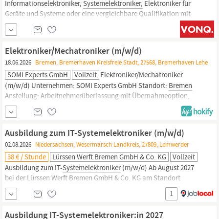
Informationselektroniker,
Systemelektroniker,
Elektroniker für
Geräte und Systeme oder eine vergleichbare Qualifikation mit
mehrjähriger Berufserfahrung in der Elektrokonstruktion
Fundierte Erfahrung in der Erstellung von Schaltplänen,
Verdrahtungsunterlagen und elektrotechnischen
Elektroniker/Mechatroniker (m/w/d)
Fertigungsdokumentationen bringst du bereits mit Mit
18.06.2026
Bremen, Bremerhaven Kreisfreie Stadt, 27568, Bremerhaven Lehe
SOMI Experts GmbH
Vollzeit
Elektroniker/Mechatroniker
(m/w/d) Unternehmen: SOMI Experts GmbH Standort:
Bremen
Anstellung: Arbeitnehmerüberlassung mit Übernahmeoption,
Vollzeit Start: nächstmöglich Deine Tätigkeiten · Durchführung
von Wartungs-, Reparatur- und Instandsetzungsarbeiten an
elektrischen und elektromechanischen Anlagen ·
Ausbildung zum IT-Systemelektroniker (m/w/d)
02.08.2026
Niedersachsen, Wesermarsch Landkreis, 27809, Lemwerder
38 € / Stunde
Lürssen Werft Bremen GmbH & Co. KG
Vollzeit
Ausbildung zum IT-
Systemelektroniker
(m/w/d) Ab August 2027
bei der Lürssen Werft
Bremen
GmbH & Co. KG am Standort
Lemwerder In über 150 Jahren Firmengeschichte hat sich viel
1
verändert, unser Wertekompass und unsere Leidenschaft für den
Schiffbau jedoch nicht. Seit vier Generationen bleiben wir auch
Ausbildung IT-Systemelektroniker:in 2027
bei teils