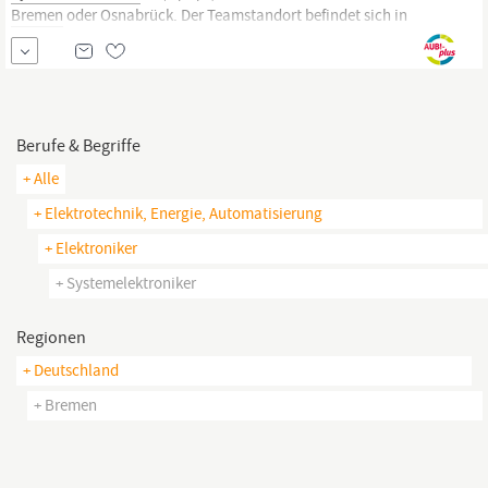
Bremen
oder Osnabrück. Der Teamstandort befindet sich in
Delmenhorst. Die Berufsschule befindet sich in Oldenburg. Das
erwartet dich in deiner Ausbildung: Aufbau und die
Instandhaltung von unterschiedlichen technischen Anlagen im
Bereich Sicherheit, ITK-Technik und...
Berufe & Begriffe
+ Alle
+ Elektrotechnik, Energie, Automatisierung
+ Elektroniker
+ Systemelektroniker
Regionen
+ Deutschland
+ Bremen