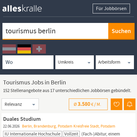
Für Jobbörsen
Keywortsuche
Ortssuche
Umkreissuche
Arbeitsform
Tourismus Jobs in Berlin
152 Stellenangebote aus 17 unterschiedlichen Jobbörsen gebündelt.
Sortierung
3.580
Ø
€ /
M.
Duales Studium
22.06.2026
Berlin, Brandenburg, Potsdam Kreisfreie Stadt, Potsdam
IU Internationale Hochschule
Vollzeit
(Fach-)Abitur, einem