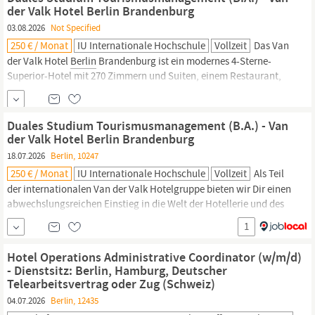
der Valk Hotel Berlin Brandenburg
03.08.2026
Not Specified
250 € / Monat
IU Internationale Hochschule
Vollzeit
Das Van
der Valk Hotel
Berlin
Brandenburg ist ein modernes 4-Sterne-
Superior-Hotel mit 270 Zimmern und Suiten, einem Restaurant,
Veranstaltungsräumen für bis zu 1.500 Personen sowie einem
Wellness- und Fitnessbereich. Als Teil der internationalen Van der
Valk Hotelgruppe bieten wir Dir einen abwechslungsreichen
Duales Studium Tourismusmanagement (B.A.) - Van
Einstieg in die Welt der Hotellerie und des
Tourismus.
der Valk Hotel Berlin Brandenburg
18.07.2026
Berlin, 10247
250 € / Monat
IU Internationale Hochschule
Vollzeit
Als Teil
der internationalen Van der Valk Hotelgruppe bieten wir Dir einen
abwechslungsreichen Einstieg in die Welt der Hotellerie und des
Tourismus.
Werde auch Du Teil unseres Teams und starte bei uns
1
zum 1. Oktober 2026 Das erwartet Dich: Du lernst alle
hotelrelevanten Abteilungen kennen Du arbeitest an der
Hotel Operations Administrative Coordinator (w/m/d)
Rezeption und im
- Dienstsitz: Berlin, Hamburg, Deutscher
Telearbeitsvertrag oder Zug (Schweiz)
04.07.2026
Berlin, 12435