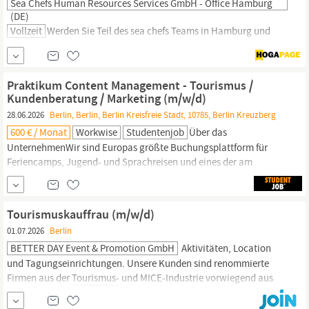
Sea Chefs Human Resources Services GmbH - Office Hamburg
(DE)
Vollzeit
Werden Sie Teil des sea chefs Teams in Hamburg und
bewerben Sie sich um einen Job als Hotel Operations
Administrative Coordinator (w/m/d) - Dienstsitz:
Berlin,
Hamburg, Deutscher Telearbeitsvertrag oder Zug (Schweiz)
Praktikum Content Management - Tourismus /
Charterer: sea chefs Office Department: sea chefs Office
Kundenberatung / Marketing (m/w/d)
Department: Office
Berlin
(DE) sea chefs ist ein international
28.06.2026
Berlin, Berlin, Berlin Kreisfreie Stadt, 10785, Berlin Kreuzberg
600 € / Monat
Workwise
Studentenjob
Über das
UnternehmenWir sind Europas größte Buchungsplattform für
Feriencamps, Jugend- und Sprachreisen und eines der am
schnellsten wachsenden touristischen Unternehmen Europas. Wir
zeichnen uns durch unsere wachsende Diversität und konstante
Professionalität aus. Unser internationales Team sitzt in
Berlin-
Tourismuskauffrau (m/w/d)
Kreuzberg.Wir
sind Europas größte...
01.07.2026
Berlin
BETTER DAY Event & Promotion GmbH
Aktivitäten, Location
und Tagungseinrichtungen. Unsere Kunden sind renommierte
Firmen aus der
Tourismus-
und MICE-Industrie vorwiegend aus
den nordischen Ländern. Wir organisieren über 200
maßgeschneiderte Group-Travels pro Jahr. Als Teil der BETTER