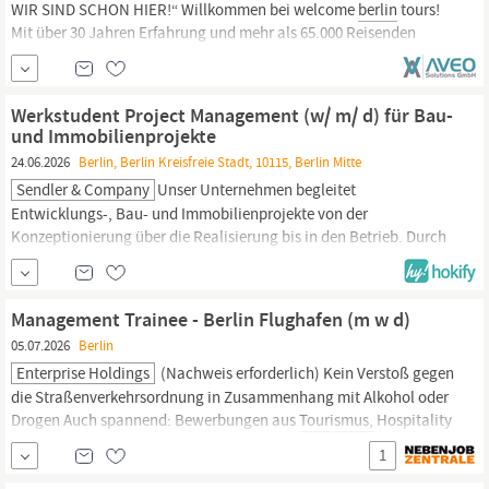
WIR SIND SCHON HIER!“ Willkommen bei welcome
berlin
tours!
Mit über 30 Jahren Erfahrung und mehr als 65.000 Reisenden
jährlich sind wir ein führender Anbieter von Klassenfahrten in
Berlin,
Deutschland und Europa. Unsere Mission? Wir
veranstalten individuell organisierte Klassenfahrten in
Berlin,
Werkstudent Project Management (w/ m/ d) für Bau-
Deutschland und Europa und
und Immobilienprojekte
24.06.2026
Berlin, Berlin Kreisfreie Stadt, 10115, Berlin Mitte
Sendler & Company
Unser Unternehmen begleitet
Entwicklungs-, Bau- und Immobilienprojekte von der
Konzeptionierung über die Realisierung bis in den Betrieb. Durch
langjährige Erfahrung im Management, Beratung, Planung und
Engineering gestalten wir aktiv mit. Ob in der Metropolregion
Berlin,
in Deutschland oder international –
Management Trainee - Berlin Flughafen (m w d)
05.07.2026
Berlin
Enterprise Holdings
(Nachweis erforderlich) Kein Verstoß gegen
die Straßenverkehrsordnung in Zusammenhang mit Alkohol oder
Drogen Auch spannend: Bewerbungen aus
Tourismus,
Hospitality
oder Sales sind willkommen, egal ob mit Studium oder
1
abgeschlossener Ausbildung mit einschlägiger Berufserfahrung
Deine Entwicklung Bei uns zählt Leistung - und die wird gesehen: