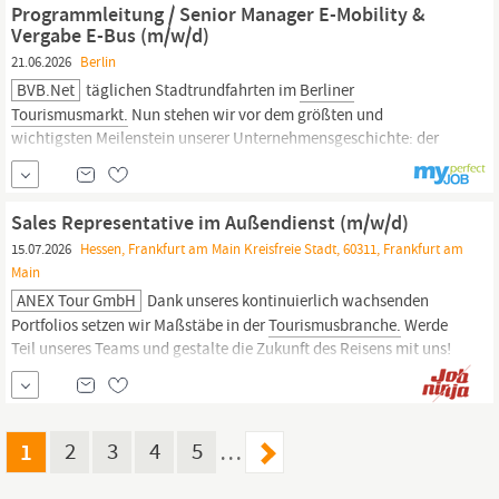
Programmleitung / Senior Manager E-Mobility &
Vergabe E-Bus (m/w/d)
21.06.2026
Berlin
BVB.net
täglichen Stadtrundfahrten im
Berliner
Tourismusmarkt.
Nun stehen wir vor dem größten und
wichtigsten Meilenstein unserer Unternehmensgeschichte: der
vollständigen Elektrifizierung unserer gesamten Fahrzeugflotte.
Um diesen wegweisenden Wandel erfolgreich zu gestalten,
suchen wir Sie als zentrale Programmleitung mit direktem Report
Sales Representative im Außendienst (m/w/d)
an...
15.07.2026
Hessen, Frankfurt am Main Kreisfreie Stadt, 60311, Frankfurt am
Main
ANEX Tour GmbH
Dank unseres kontinuierlich wachsenden
Portfolios setzen wir Maßstäbe in der
Tourismusbranche.
Werde
Teil unseres Teams und gestalte die Zukunft des Reisens mit uns!
Zur Verstärkung unseres Teams suchen wir zum nächstmöglichen
Zeitpunkt eine n Sales Representative im Außendienst (m/w/d)
Vollzeit | Bundesweit Eine Aufgabe, die herausfordert:
1
2
3
4
5
…