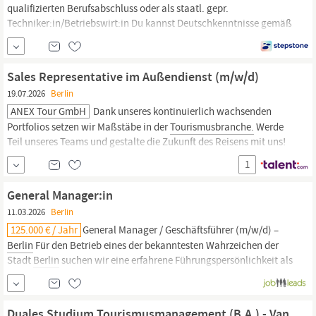
qualifizierten Berufsabschluss oder als staatl. gepr.
Techniker:in/Betriebswirt:in Du kannst Deutschkenntnisse gemäß
Sprachniveau B2 nachweisen und hast gute Englischkenntnisse
Du passt zu uns, wenn Du in Potsdam oder in den westlichen
Bezirken
Berlins
wohnst und großes Interesse an
Tourismus,
Sales Representative im Außendienst (m/w/d)
Hotellerie und...
19.07.2026
Berlin
ANEX Tour GmbH
Dank unseres kontinuierlich wachsenden
Portfolios setzen wir Maßstäbe in der
Tourismusbranche.
Werde
Teil unseres Teams und gestalte die Zukunft des Reisens mit uns!
Zur Verstärkung unseres Teams suchen wir zum nächstmöglichen
1
Zeitpunkt eine n Sales Representative im Außendienst (m/w/d)
Vollzeit | Bundesweit Eine Aufgabe, die herausfordert:
General Manager:in
11.03.2026
Berlin
125.000 € / Jahr
General Manager / Geschäftsführer (m/w/d) –
Berlin
Für den Betrieb eines der bekanntesten Wahrzeichen der
Stadt
Berlin
suchen wir eine erfahrene Führungspersönlichkeit als
General Manager (m/w/d). Sie übernehmen die
Gesamtverantwortung für Strategie, Operations und P&L eines
hochfrequentierten Besucherstandorts mit Gastronomie-,...
Duales Studium Tourismusmanagement (B.A.) - Van