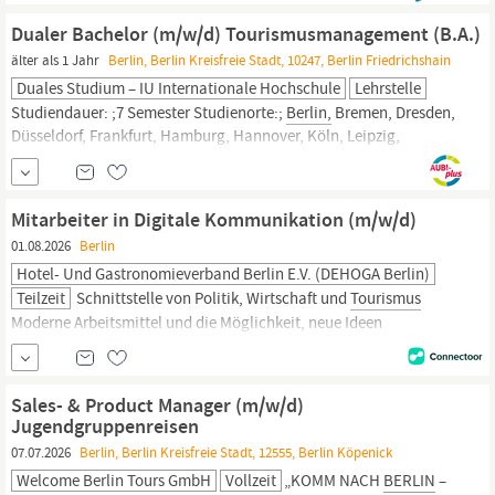
DAY Group liefern wir Live- und Hybrid-Kommunikation sowie
Dualer Bachelor (m/w/d) Tourismusmanagement (B.A.)
Promotions.
älter als 1 Jahr
Berlin, Berlin Kreisfreie Stadt, 10247, Berlin Friedrichshain
Duales Studium – IU Internationale Hochschule
Lehrstelle
Studiendauer: ;7 Semester Studienorte:;
Berlin,
Bremen, Dresden,
Düsseldorf, Frankfurt, Hamburg, Hannover, Köln, Leipzig,
Mannheim, München, Münster, Stuttgart, Virtueller Campus
Vertiefungen
Tourismusmanagement:;
Reiseanbieter- und
Reisevertriebsmanagement, Hotelmanagement,
Mitarbeiter in Digitale Kommunikation (m/w/d)
Eventmanagement Praxispartner:; Im Dualen Studium
01.08.2026
Berlin
kombinierst...
Hotel- Und Gastronomieverband Berlin E.V. (DEHOGA Berlin)
Teilzeit
Schnittstelle von Politik, Wirtschaft und
Tourismus
Moderne Arbeitsmittel und die Möglichkeit, neue Ideen
einzubringen Individuelle Fort- und Weiterbildungsmöglichkeiten
Du möchtest die digitale Kommunikation eines der wichtigsten
Wirtschaftsverbände
Berlins
mitgestalten? Dann freuen wir uns
Sales- & Product Manager (m/w/d)
auf Deine Bewerbung! Über uns DEHOGA
Berlin
Das
Berliner
Jugendgruppenreisen
Gastgewerbe ist
07.07.2026
Berlin, Berlin Kreisfreie Stadt, 12555, Berlin Köpenick
Welcome Berlin Tours GmbH
Vollzeit
„KOMM NACH
BERLIN
–