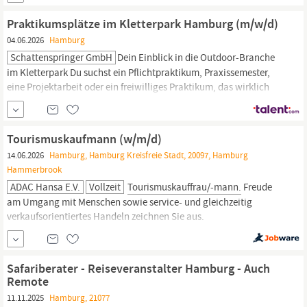
Praxismaterialien Dein Profil Abgeschlossene Ausbildung,
idealerweise im medizinischen oder kaufmännischen Bereich, in
Praktikumsplätze im Kletterpark Hamburg (m/w/d)
der Hotellerie oder im
Tourismus
04.06.2026
Hamburg
Schattenspringer GmbH
Dein Einblick in die Outdoor-Branche
im Kletterpark Du suchst ein Pflichtpraktikum, Praxissemester,
eine Projektarbeit oder ein freiwilliges Praktikum, das wirklich
nach vorne bringt? Im HanseRock - Hochseilgarten
Hamburg
sammelst du echte Praxiserfahrung in den Bereichen Sport,
Eventmanagement,
Tourismus,
Tourismuskaufmann (w/m/d)
14.06.2026
Hamburg, Hamburg Kreisfreie Stadt, 20097, Hamburg
Hammerbrook
ADAC Hansa E.V.
Vollzeit
Tourismuskauffrau/-mann.
Freude
am Umgang mit Menschen sowie service- und gleichzeitig
verkaufsorientiertes Handeln zeichnen Sie aus.
Kommunikationsstark begeistern und überzeugen Sie unsere
Kunden. Zudem verfügen Sie über ausgeprägte Fach-, Produkt-
und Zielgebietskenntnisse. Wir bieten Attraktive Vergütung - Wir
Safariberater - Reiseveranstalter Hamburg - Auch
bieten eine feste
Remote
11.11.2025
Hamburg, 21077