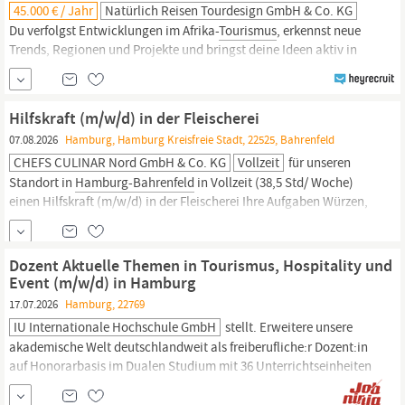
45.000 € / Jahr
Natürlich Reisen Tourdesign GmbH & Co. KG
Du verfolgst Entwicklungen im Afrika-
Tourismus
, erkennst neue
Trends, Regionen und Projekte und bringst deine Ideen aktiv in
unser Portfolio ein. Dein Profil Erfahrung & Kompetenz:
Mehrjährige Berufserfahrung im Reisevertrieb oder
Produktmanagement mit Schwerpunkt Afrika. Du kennst die
Hilfskraft (m/w/d) in der Fleischerei
Länder, Routen, Unterkünfte und Reisebedingungen aus erster...
07.08.2026
Hamburg, Hamburg Kreisfreie Stadt, 22525, Bahrenfeld
CHEFS CULINAR Nord GmbH & Co. KG
Vollzeit
für unseren
Standort in
Hamburg-Bahrenfeld
in Vollzeit (38,5 Std/ Woche)
einen Hilfskraft (m/w/d) in der Fleischerei Ihre Aufgaben Würzen,
portionieren und verpacken unserer Fleischwaren Ihr Profil
Abgeschlossene Berufsausbildung Berufserfahrung im Umgang
mit Fleisch- und/oder Wurstwaren Sorgfalt, Belastbarkeit und
Dozent Aktuelle Themen in Tourismus, Hospitality und
Event (m/w/d) in Hamburg
17.07.2026
Hamburg, 22769
IU Internationale Hochschule GmbH
stellt. Erweitere unsere
akademische Welt deutschlandweit als freiberufliche:r Dozent:in
auf Honorarbasis im Dualen Studium mit 36 Unterrichtseinheiten
ab dem Jetzt bewerben . Wähle zwischen einem unserer vakanten
Standorte:
Hamburg,
Leipzig oder Stuttgart. Das erwartet Dich