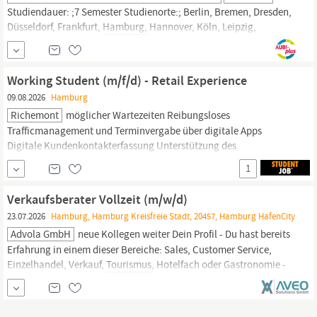
Studiendauer: ;7 Semester Studienorte:; Berlin, Bremen, Dresden,
Düsseldorf, Frankfurt,
Hamburg,
Hannover, Köln, Leipzig,
Mannheim, München, Münster, Stuttgart, Virtueller Campus
Vertiefungen
Tourismusmanagement:;
Reiseanbieter- und
Reisevertriebsmanagement, Hotelmanagement,
Working Student (m/f/d) - Retail Experience
Eventmanagement Praxispartner:; Im Dualen Studium
09.08.2026
Hamburg
kombinierst...
Richemont
möglicher Wartezeiten Reibungsloses
Trafficmanagement und Terminvergabe über digitale Apps
Digitale Kundenkontakterfassung Unterstützung des
Verkaufspersonals, zusätzliche Assistenzaufgaben Ihr
1
Qualifikationsprofil: Hohe Kommunikationsfähigkeit mit dem
richtigen Gespür für die Ansprüche der Kundinnen und Kunden
Verkaufsberater Vollzeit (m/w/d)
Erfahrung in Hotellerie oder
Tourismus,
Onlinehandel,
23.07.2026
Hamburg, Hamburg Kreisfreie Stadt, 20457, Hamburg HafenCity
Advola GmbH
neue Kollegen weiter Dein Profil - Du hast bereits
Erfahrung in einem dieser Bereiche: Sales, Customer Service,
Einzelhandel, Verkauf,
Tourismus,
Hotelfach oder Gastronomie -
Du sprichst sowohl Deutsch als auch Englisch fließend -
Kundenfreundlichkeit und ein ausgeprägter Servicegedanke sind
für Dich selbstverständlich - Du besitzt den