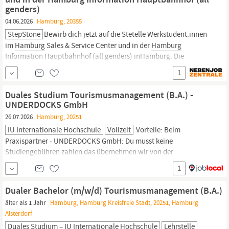
genders)
04.06.2026
Hamburg, 20355
StepStone
Bewirb dich jetzt auf die Stetelle Werkstudent:innen
im
Hamburg
Sales & Service Center und in der
Hamburg
Information Hauptbahnhof (all genders) inHamburg. Die
Hamburg
Tourismus
GmbH ist mehr als nur eine
1
Marketingagentur? Wir sind die Botschafter dieser Stadt. Unsere
Mission? Die Magie, die in den Straßen, Parks und Ufern von
Duales Studium Tourismusmanagement (B.A.) -
Hamburg
pulsiert, in die...
UNDERDOCKS GmbH
26.07.2026
Hamburg, 20251
IU Internationale Hochschule
Vollzeit
Vorteile: Beim
Praxispartner - UNDERDOCKS GmbH: Du musst keine
Studiengebühren zahlen das übernehmen wir von der
UNDERDOCKS GmbH für Dich! Du erhältst eine zusätzliche
1
Vergütung von 300 bis 500 Du arbeitest mit motivierten und
kompetenten Kolleg:innen Bei der IU - Campus
Hamburg:
Ein
Dualer Bachelor (m/w/d) Tourismusmanagement (B.A.)
staatlich anerkanntes Studium, mit praxisnahen Inhalten und
älter als 1 Jahr
Hamburg, Hamburg Kreisfreie Stadt, 20251, Hamburg
dem...
Alsterdorf
Duales Studium – IU Internationale Hochschule
Lehrstelle