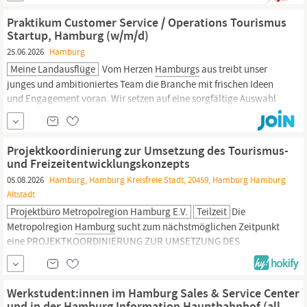
Du vermittelst wissenschaftlich fundierte Kenntnisse mit hohem
Praktikum Customer Service / Operations Tourismus
Praxisbezug, z. B.
Startup, Hamburg (w/m/d)
25.06.2026
Hamburg
Meine Landausflüge
Vom Herzen
Hamburgs
aus treibt unser
junges und ambitioniertes Team die Branche mit frischen Ideen
und Engagement voran. Wir setzen auf eine sorgfältige Auswahl
lokaler Anbieter weltweit und arbeiten mit renommierten
touristischen Vertriebspartnern aus DACH zusammen, um unseren
Kunden nicht nur ihre Wünsche zu erfüllen, sondern sie zu
Projektkoordinierung zur Umsetzung des Tourismus-
und Freizeitentwicklungskonzepts
05.08.2026
Hamburg, Hamburg Kreisfreie Stadt, 20459, Hamburg Hamburg
Altstadt
Projektbüro Metropolregion Hamburg E.V.
Teilzeit
Die
Metropolregion
Hamburg
sucht zum nächstmöglichen Zeitpunkt
eine PROJEKTKOORDINIERUNG ZUR UMSETZUNG DES
TOURISMUS-
UND FREIZEITENTWICKLUNGSKONZEPTS Mit dem
Tourismus-
und Freizeitentwicklungskonzept für die
Metropolregion
Hamburg
2030 (TFEK) haben die touristischen
Werkstudent:innen im Hamburg Sales & Service Center
Akteure aus vier Bundesländern die...
und in der Hamburg Information Hauptbahnhof (all