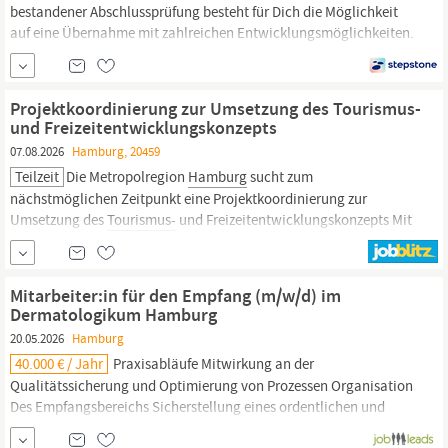
bestandener Abschlussprüfung besteht für Dich die Möglichkeit
auf eine Übernahme mit zahlreichen Entwicklungsmöglichkeiten.
Praxisorientiert;Zahlungen;Studienberatung;Duales
Studium;Selbstmotivation;Kompetent;Netzwerke;Rabatte;Unterricht;
Tourismus;Planung,
Bildung | Bildung,...
Projektkoordinierung zur Umsetzung des Tourismus-
und Freizeitentwicklungskonzepts
07.08.2026
Hamburg, 20459
Teilzeit
Die Metropolregion
Hamburg
sucht zum
nächstmöglichen Zeitpunkt eine Projektkoordinierung zur
Umsetzung des
Tourismus-
und Freizeitentwicklungskonzepts Mit
dem
Tourismus-
und Freizeitentwicklungskonzept für die
Metropolregion
Hamburg
2030 (TFEK) haben die touristischen
Akteure aus vier Bundesländern die...
Mitarbeiter:in für den Empfang (m/w/d) im
Dermatologikum Hamburg
20.05.2026
Hamburg
40.000 € / Jahr
Praxisabläufe Mitwirkung an der
Qualitätssicherung und Optimierung von Prozessen Organisation
Des Empfangsbereichs Sicherstellung eines ordentlichen und
einladenden Empfangsbereichs Verwaltung von Büro- und