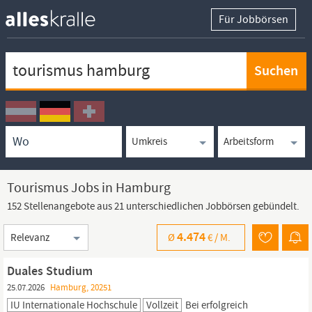
Für Jobbörsen
Keywortsuche
Ortssuche
Umkreissuche
Arbeitsform
Tourismus Jobs in Hamburg
152 Stellenangebote aus 21 unterschiedlichen Jobbörsen gebündelt.
Sortierung
4.474
Ø
€ /
M.
Duales Studium
25.07.2026
Hamburg, 20251
IU Internationale Hochschule
Vollzeit
Bei erfolgreich