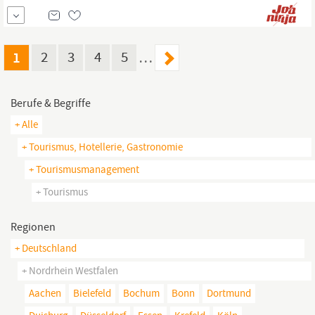
förderst so ihre persönliche und berufliche Entwicklung. Das
bringst Du mit Du hast ein abgeschlossenes Hochschulstudium im
Bereich
Tourismusmanagement,
Wirtschaftsinformatik, Digital
Business oder in einer...
1
2
3
4
5
…
Berufe & Begriffe
+ Alle
+ Tourismus, Hotellerie, Gastronomie
+ Tourismusmanagement
+ Tourismus
Regionen
+ Deutschland
+ Nordrhein Westfalen
Aachen
Bielefeld
Bochum
Bonn
Dortmund