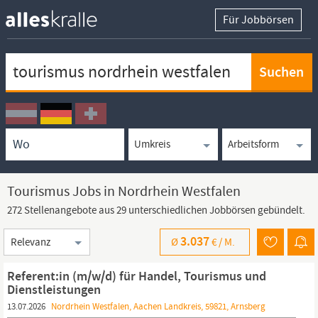
Für Jobbörsen
Keywortsuche
Ortssuche
Umkreissuche
Arbeitsform
Tourismus Jobs in Nordrhein Westfalen
272 Stellenangebote aus 29 unterschiedlichen Jobbörsen gebündelt.
Sortierung
3.037
Ø
€ /
M.
Referent:in (m/w/d) für Handel, Tourismus und
Dienstleistungen
13.07.2026
Nordrhein Westfalen, Aachen Landkreis, 59821, Arnsberg