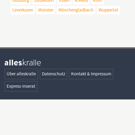
Duisburg
Düsseldorf
Essen
Krefeld
Köln
Leverkusen
Münster
Mönchengladbach
Wuppertal
Über alleskralle
Datenschutz
Kontakt & Impressum
Express-Inserat