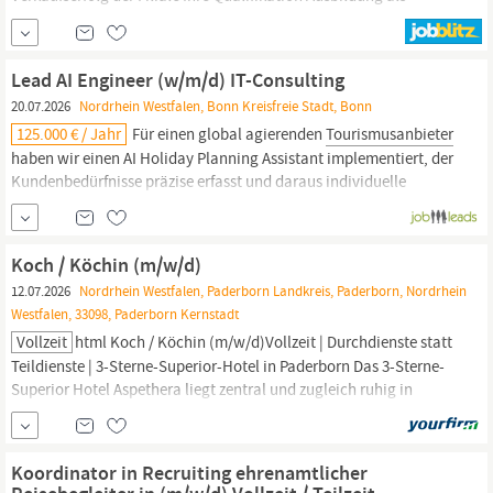
Tourismuskauffrau
/
Tourismuskaufmann
oder eine vergleichbare
Qualifikation im touristischen Vertrieb - alternativ mehrjährige
Berufserfahrung im aktiven...
Lead AI Engineer (w/m/d) IT-Consulting
20.07.2026
Nordrhein Westfalen, Bonn Kreisfreie Stadt, Bonn
125.000 € / Jahr
Für einen global agierenden
Tourismusanbieter
haben wir einen AI Holiday Planning Assistant implementiert, der
Kundenbedürfnisse präzise erfasst und daraus individuelle
Urlaubsangebote generiert. Vielleicht hast du damit ja schon
deinen letzten Urlaub geplant. Als Teil unseres Teams kannst du
noch einen Schritt weiter gehen und verschiedenste KI...
Koch / Köchin (m/w/d)
12.07.2026
Nordrhein Westfalen, Paderborn Landkreis, Paderborn, Nordrhein
Westfalen, 33098, Paderborn Kernstadt
Vollzeit
html Koch / Köchin (m/w/d)Vollzeit | Durchdienste statt
Teildienste | 3-Sterne-Superior-Hotel in Paderborn Das 3-Sterne-
Superior Hotel Aspethera liegt zentral und zugleich ruhig in
Paderborn. Unser Haus verfügt über 57 Doppelzimmer, Tagungs-
und Veranstaltungsräume, einen vielseitigen Bankettbereich
sowie ein À-la-carteRestaurant mit Terrasse. Das Hotel Aspethera
Koordinator in Recruiting ehrenamtlicher
gehört...