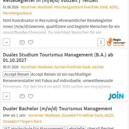
Reisebegleiter in (m/w/d) Vollzeit / Teilzeit
01.08.2026
Nordrhein Westfalen, Mönchengladbach Kreisfreie Stadt, 41061,
Mönchengladbach
html Koordinator in Recruiting ehrenamtlicher Reisebegleiter
innen (m/w/d)Gewinne, qualifiziere und begleite Menschen für ein
sinnstiftendes Ehrenamt. Du möchtest Menschen für ein
sinnvolles Engagement begeistern und inklusive Reisen möglich
1
machen? Dann könnte diese Aufgabe gut zu dir passen., Ideal für
Sozialmanagerinnen, Sozialpädagoginnen und andere
Duales Studium Tourismus Management (B.A.) ab
Fachkräfte, aber...
01.10.2027
06.07.2026
Nordrhein Westfalen, Aachen Kreisfreie Stadt, Aachen
Accept Reisen
Accept Reisen ist ein nachhaltiger
Reiseveranstalter mit Fokus auf individuelle, umweltbewusste
Fernreisen. Für den Start im April 2026 suchen wir engagierte
Nachwuchstalente, die Praxis und Studium optimal kombinieren
möchten. Du absolvierst damit ein 7-semestriges duales Studium,
das dir den erfolgreichen Einstieg in die
Tourismusbranche
Dualer Bachelor (m/w/d) Tourismus Management
ermöglicht –
älter als 1 Jahr
Nordrhein Westfalen, Düsseldorf Kreisfreie Stadt, 40233,
Düsseldorf Flingern Nord
IST-Hochschule Für Management
Lehrstelle
überall flexibel