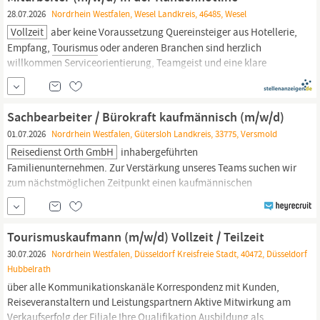
Dich für
Tourismus,
Hotellerie und den Gästeservice Du
28.07.2026
Nordrhein Westfalen, Wesel Landkreis, 46485, Wesel
Vollzeit
aber keine Voraussetzung Quereinsteiger aus Hotellerie,
Empfang,
Tourismus
oder anderen Branchen sind herzlich
willkommen Serviceorientierung, Teamgeist und eine klare
Kommunikation zeichnen Dich aus Du drückst Dich mündlich und
schriftlich sicher aus Was wir Dir bieten: ✨ Geregelte Arbeitszeiten
von Montag bis Freitag - Keine Wochenenden ✨
Sachbearbeiter / Bürokraft kaufmännisch (m/w/d)
01.07.2026
Nordrhein Westfalen, Gütersloh Landkreis, 33775, Versmold
Reisedienst Orth GmbH
inhabergeführten
Familienunternehmen. Zur Verstärkung unseres Teams suchen wir
zum nächstmöglichen Zeitpunkt einen kaufmännischen
Mitarbeiter (m/w/d) für
Tourismus
und Busanmietung. Ihre
Aufgaben Erstellung von Angeboten für Mietomnibusfahrten
sowie die Abwicklung von Pauschalreisen Telefonische und
Tourismuskaufmann (m/w/d) Vollzeit / Teilzeit
persönliche Beratung sowie professionelle Bearbeitung...
30.07.2026
Nordrhein Westfalen, Düsseldorf Kreisfreie Stadt, 40472, Düsseldorf
Hubbelrath
über alle Kommunikationskanäle Korrespondenz mit Kunden,
Reiseveranstaltern und Leistungspartnern Aktive Mitwirkung am
Verkaufserfolg der Filiale Ihre Qualifikation Ausbildung als