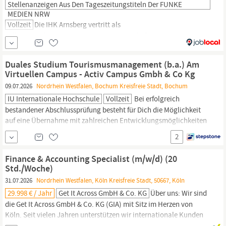
Stellenanzeigen Aus Den Tageszeitungstiteln Der FUNKE
MEDIEN NRW
Vollzeit
Die IHK Arnsberg vertritt als
Selbstverwaltungsorganisation der Wirtschaft die
Gesamtinteressen von rund 36.000 Unternehmen aus Industrie,
Handel und Dienstleistung im Kreis Soest und im
Duales Studium Tourismusmanagement (b.a.) Am
Hochsauerlandkreis. Wir suchen zum nächstmöglichen Zeitpunkt
Virtuellen Campus - Activ Campus Gmbh & Co Kg
eine(n) Referent:in (m/w/d) für Handel,
Tourismus
und
09.07.2026
Nordrhein Westfalen, Bochum Kreisfreie Stadt, Bochum
Dienstleistungen Weitere Details entnehmen Sie bitte der
IU Internationale Hochschule
Vollzeit
Bei erfolgreich
bestandener Abschlussprüfung besteht für Dich die Möglichkeit
auf eine Übernahme mit zahlreichen Entwicklungsmöglichkeiten
Fragen von Kunden;Zahlungen;Sales & Marketing;Social
2
Media;Duales
Studium;Selbstmotivation;Kompetent;Reservierung;Plattform;Entwic
Finance & Accounting Specialist (m/w/d) (20
Arbeiten;Hotellerie;Leitung
Std./Woche)
Tourismus;Flexibilität;Innovation;Kundenkommunikation,
31.07.2026
Nordrhein Westfalen, Köln Kreisfreie Stadt, 50667, Köln
Bildung
29.998 € / Jahr
Get It Across GmbH & Co. KG
Über uns: Wir sind
die Get It Across GmbH & Co. KG (GIA) mit Sitz im Herzen von
Köln. Seit vielen Jahren unterstützen wir internationale Kunden
aus der Reise- und
Tourismusbranche
mit maßgeschneiderten