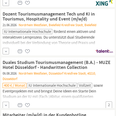
Marketing- und PR-Programmen. Unser Team arbeitet
professionell, engagiert und mit viel Leidenschaft für unsere
Dozent Tourismusmanagement Tech und KI in
Kunden. Flache Hierarchien, kurze
Tourismus, Hospitality und Event (m/w/d)
21.06.2026
Nordrhein Westfalen, Bielefeld Kreisfreie Stadt, Bielefeld
IU Internationale Hochschule
förderst einen aktiven und
interaktiven Lernprozess. Du unterstützt dual Studierende
individuell bei der Verbindung von Theorie und Praxis und
förderst so ihre persönliche und berufliche Entwicklung. Das
bringst Du mit Du hast ein abgeschlossenes Hochschulstudium im
Bereich
Tourismusmanagement,
Wirtschaftsinformatik, Digital
Duales Studium Tourismusmanagement (B.A.) - MUZE
Business oder in einer...
Hotel Düsseldorf - Handwritten Collection
05.08.2026
Nordrhein Westfalen, Düsseldorf Kreisfreie Stadt, 40210,
Düsseldorf
400 € / Monat
IU Internationale Hochschule
Vollzeit
sowie
Eventprojekten mit und bringst Deine Ideen ein Starte Dein
Studium an der IU mit (Fach-)Abitur, einem qualifizierten
Berufsabschluss oder als staatl. gepr. Techniker:in/Betriebswirt:in
2
Du kannst Deutsch-Kenntnisse gemäß Sprachniveau B2
nachweisen und hast gute Englischkenntnisse Du interessierst
Mitarbeiter (m/w/d) in der Kundenhotline