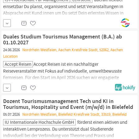
einsetzbar Du planst, organisierst und setzt Veranstaltungen in
Absprache mit Kund:innen um Du setzt Dein erlerntes Wissen in
den Bereichen
Tourismusmarketing
und
Destinationsmanagement ein Dein Profil Du hast Interesse am
Tourismus
und
tourismusspezifischen
Inhalten und kannst Dich
Duales Studium Tourismus Management (B.A.) ab
für...
01.10.2027
24.06.2026
Nordrhein Westfalen, Aachen Kreisfreie Stadt, 52062, Aachen
Location
Accept Reisen
Accept Reisen ist ein nachhaltiger
Reiseveranstalter mit Fokus auf individuelle, umweltbewusste
Fernreisen. Für den Start im April 2026 suchen wir engagierte
Nachwuchstalente, die Praxis und Studium optimal kombinieren
möchten. Du absolvierst damit ein 7-semestriges duales Studium,
das dir den erfolgreichen Einstieg in die
Tourismusbranche
Dozent Tourismusmanagement Tech und KI in
ermöglicht –
Tourismus, Hospitality und Event (m/w/d) in Bielefeld
05.07.2026
Nordrhein Westfalen, Bielefeld Kreisfreie Stadt, 33519, Bielefeld
IU Internationale Hochschule GmbH
förderst einen aktiven und
interaktiven Lernprozess. Du unterstützt dual Studierende
individuell bei der Verbindung von Theorie und Praxis und