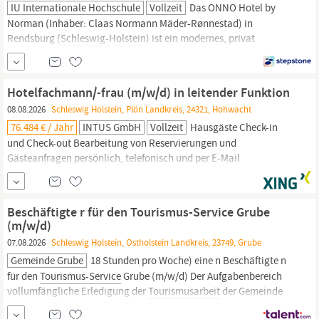
IU Internationale Hochschule
Vollzeit
Das ONNO Hotel by
Norman (Inhaber: Claas Normann Mäder-Rønnestad) in
Rendsburg (
Schleswig-Holstein
) ist ein modernes, privat
geführtes Boutique-Hotel mit 145 Zimmern und Apartments. Es
zeichnet sich durch seine vom Schiffbau inspirierte Architektur
aus, verbindet nordisches Design mit individueller Kunst und
Hotelfachmann/-frau (m/w/d) in leitender Funktion
08.08.2026
Schleswig Holstein, Plön Landkreis, 24321, Hohwacht
76.484 € / Jahr
INTUS GmbH
Vollzeit
Hausgäste Check-in
und Check-out Bearbeitung von Reservierungen und
Gästeanfragen persönlich, telefonisch und per E-Mail
Anforderungsprofil: Wir suchen eine motivierte und
kommunikative, empathische Persönlichkeit mit Erfahrung im
Bereich Hotellerie. Sie sollten folgende Anforderungen erfüllen:
Beschäftigte r für den Tourismus-Service Grube
Abgeschlossene Ausbildung oder Studium im Bereich Hotellerie
(m/w/d)
oder
Tourismus
Erfahrung in der
07.08.2026
Schleswig Holstein, Ostholstein Landkreis, 23749, Grube
Gemeinde Grube
18 Stunden pro Woche) eine n Beschäftigte n
für den
Tourismus-Service
Grube (m/w/d) Der Aufgabenbereich
vollumfängliche Erledigung der
Tourismusarbeit
der Gemeinde
Grube. Hierzu zählen folgende Kernaufgaben: Entwicklung,