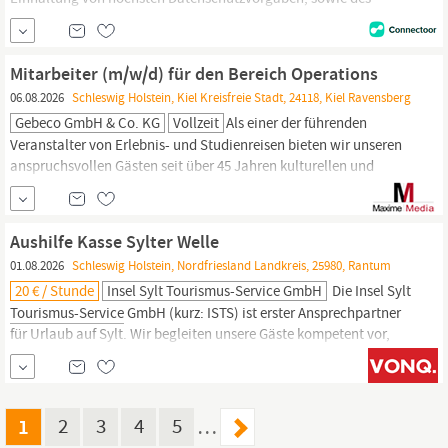
fortlaufend geprüften ISO-Zertifikats, genießen wir seit Jahren
das Vertrauen vieler großer Unternehmen aus unterschiedlichen
Branchen. Diese kommen aus den Bereichen Telekommunikation,
Mitarbeiter (m/w/d) für den Bereich Operations
Medien, Energie, Banken, Versicherungen,
Tourismus,
Pharmazie,
06.08.2026
Schleswig Holstein, Kiel Kreisfreie Stadt, 24118, Kiel Ravensberg
sowie...
Gebeco GmbH & Co. KG
Vollzeit
Als einer der führenden
Veranstalter von Erlebnis- und Studienreisen bieten wir unseren
anspruchsvollen Gästen seit über 45 Jahren kulturellen und
individuellen Zugang zum jeweiligen Gastland. Für die
schönstenTage unserer Kund innen setzen wir auf Qualität und
engagieren uns für einen nachhaltigen
Tourismus.
Unser
Aushilfe Kasse Sylter Welle
großartiges Operations-Team sorgt von...
01.08.2026
Schleswig Holstein, Nordfriesland Landkreis, 25980, Rantum
20 € / Stunde
Insel Sylt Tourismus-Service GmbH
Die Insel Sylt
Tourismus-Service
GmbH (kurz: ISTS) ist erster Ansprechpartner
für Urlaub auf Sylt. Wir begleiten unsere Gäste kompetent vor,
während und nach der schönsten Zeit des Jahres. Für unsere
Sylter Welle suchen wir eine Aushilfe, die in Urlaubs- und oder
Krankheitsfällen möglichst flexibel einspringen kann.
1
2
3
4
5
…