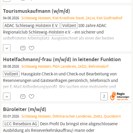
Umsetzung und Begleitung von Marketingmaßnahmen sowie
Pressearbeit Organisation und Durchführung von
Tourismuskaufmann (w/m/d)
Veranstaltungen...
04.08.2026
Schleswig Holstein, Kiel Kreisfreie Stadt, 24114, Kiel Südfriedhof
ADAC Schleswig-Holstein E.V.
Vollzeit
100 Jahre ADAC
Regionalclub
Schleswig-Holstein
e.V. - ein sicherer und
unbefristeter Arbeitsplatz. Ausgezeichnet als einer der besten
Arbeitgeber Deutschlands 2024! Der ADAC Regionalclub
Schleswig-Holstein
e.V. mit seinem Hauptsitz sowie den sieben
Geschäftsstellen - ist ein selbständiger Verein im ADAC-
Hotelfachmann/-frau (m/w/d) in leitender Funktion
Gesamtverein, dessen Zweck die...
08.08.2026
Schleswig Holstein, Plön Landkreis, 24321, Behrensdorf
Vollzeit
Hausgäste Check-in und Check-out Bearbeitung von
Reservierungen und Gästeanfragen persönlich, telefonisch und
per E-Mail Anforderungsprofil: Wir suchen eine motivierte und
kommunikative, empathische Persönlichkeit mit Erfahrung im
2
Bereich Hotellerie. Sie sollten folgende Anforderungen erfüllen:
Abgeschlossene Ausbildung oder Studium im Bereich Hotellerie
Büroleiter (m/w/d)
oder
Tourismus
Erfahrung in der
03.07.2026
Schleswig Holstein, Dithmarschen Landkreis, 25451, Quickborn
LCC Reisebüro AG
Dein Profil Du bringst eine abgeschlossene
Ausbildung als Reiseverkehrskauffrau/-mann oder