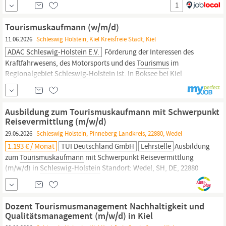
1
privat geführtes Boutique-Hotel mit 145 Zimmern und
Apartments. Es zeichnet sich durch seine vom Schiffbau
Tourismuskaufmann (w/m/d)
inspirierte Architektur aus, verbindet nordisches...
11.06.2026
Schleswig Holstein, Kiel Kreisfreie Stadt, Kiel
ADAC Schleswig-Holstein E.V.
Förderung der Interessen des
Kraftfahrwesens, des Motorsports und des
Tourismus
im
Regionalgebiet
Schleswig-Holstein
ist. In Boksee bei Kiel
unterhalten wir eine der modernsten Fahrsicherheitsanlagen in
Deutschland. Wir sind ein Arbeitgeber, der aktuell mehr als 100
Mitarbeitende beschäftigt und für Vielseitigkeit und...
Ausbildung zum Tourismuskaufmann mit Schwerpunkt
Reisevermittlung (m/w/d)
29.05.2026
Schleswig Holstein, Pinneberg Landkreis, 22880, Wedel
1.193 € / Monat
TUI Deutschland GmbH
Lehrstelle
Ausbildung
zum
Tourismuskaufmann
mit Schwerpunkt Reisevermittlung
(m/w/d) in
Schleswig-Holstein
Standort: Wedel, SH, DE, 22880
Job-Funktion: Ausbildung: Reisebüro Vertragsart: Ausbildung
Arbeitszeit: 38,5 Stellennummer: 135135 Bei der TUI Deutschland
GmbH in
Schleswig
Holstein
bieten wir ab August 2026...
Dozent Tourismusmanagement Nachhaltigkeit und
Qualitätsmanagement (m/w/d) in Kiel