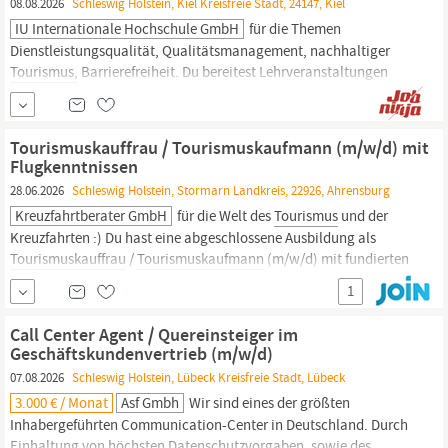
08.08.2026
Schleswig Holstein, Kiel Kreisfreie Stadt, 24147, Kiel
IU Internationale Hochschule GmbH
für die Themen
Dienstleistungsqualität, Qualitätsmanagement, nachhaltiger
Tourismus,
Barrierefreiheit. Du bereitest Lehrveranstaltungen
selbstständig vor und führst diese eigenständig auf Basis des
Modulhandbuchs durch (mehr Einblicke findest Du im
Modulhandbuch). Du erstellst und korrigierst Prüfungsleistungen
Tourismuskauffrau / Tourismuskaufmann (m/w/d) mit
und achtest darauf, dass die
Flugkenntnissen
28.06.2026
Schleswig Holstein, Stormarn Landkreis, 22926, Ahrensburg
Kreuzfahrtberater GmbH
für die Welt des
Tourismus
und der
Kreuzfahrten :) Du hast eine abgeschlossene Ausbildung als
Tourismuskauffrau
/
Tourismuskaufmann
(m/w/d) mit fundierten
Kenntnissen in der Flugbuchung ODER bringst eine vergleichbare
1
Berufserfahrung mit. In der Telefon- und Emailberatung macht dir
keiner was vor, denn du findest immer...
Call Center Agent / Quereinsteiger im
Geschäftskundenvertrieb (m/w/d)
07.08.2026
Schleswig Holstein, Lübeck Kreisfreie Stadt, Lübeck
3.000 € / Monat
Asf Gmbh
Wir sind eines der größten
Inhabergeführten Communication-Center in Deutschland. Durch
Einhaltung von höchsten Datenschutzvorgaben, sowie des