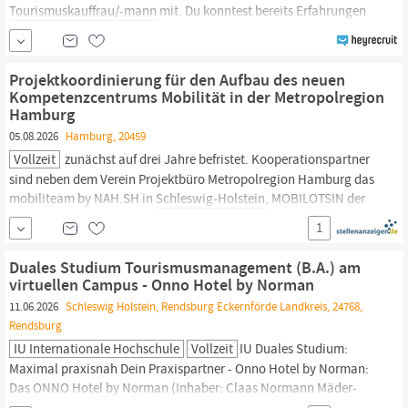
Tourismuskauffrau/-mann
mit. Du konntest bereits Erfahrungen
in der Team- oder Büroleitung sammeln. Du liebst den Kontakt
mit Menschen, bist herzlich im Umgang und behältst auch in
lebhaften Zeiten mit einem Lächeln den Überblick. Eine
Projektkoordinierung für den Aufbau des neuen
strukturierte und...
Kompetenzcentrums Mobilität in der Metropolregion
Hamburg
05.08.2026
Hamburg, 20459
Vollzeit
zunächst auf drei Jahre befristet. Kooperationspartner
sind neben dem Verein Projektbüro Metropolregion Hamburg das
mobiliteam by NAH.SH in
Schleswig-Holstein,
MOBILOTSIN der
Landesnahverkehrsgesellschaft Niedersachsen mbH sowie die
1
Hamburger Verkehrsverbund Gesellschaft mbH, die jeweils eine
Personalstelle im Projektteam besetzen.
Duales Studium Tourismusmanagement (B.A.) am
virtuellen Campus - Onno Hotel by Norman
11.06.2026
Schleswig Holstein, Rendsburg Eckernförde Landkreis, 24768,
Rendsburg
IU Internationale Hochschule
Vollzeit
IU Duales Studium:
Maximal praxisnah Dein Praxispartner - Onno Hotel by Norman:
Das ONNO Hotel by Norman (Inhaber: Claas Normann Mäder-
Rønnestad) in Rendsburg (
Schleswig-Holstein
) ist ein modernes,