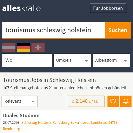
Für Jobbörsen
Keywortsuche
Ortssuche
Umkreissuche
Arbeitsform
Tourismus Jobs in Schleswig Holstein
107 Stellenangebote aus 21 unterschiedlichen Jobbörsen gebündelt.
Sortierung
2.148
Ø
€ /
M.
Duales Studium
28.07.2026
Schleswig Holstein, Rendsburg Eckernförde Landkreis, 24768,
Rendsburg