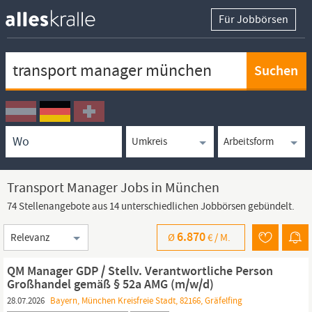
Für Jobbörsen
Keywortsuche
Ortssuche
Umkreissuche
Arbeitsform
Transport Manager Jobs in München
74 Stellenangebote aus 14 unterschiedlichen Jobbörsen gebündelt.
Sortierung
6.870
Ø
€ /
M.
QM Manager GDP / Stellv. Verantwortliche Person
Großhandel gemäß § 52a AMG (m/w/d)
28.07.2026
Bayern, München Kreisfreie Stadt, 82166, Gräfelfing