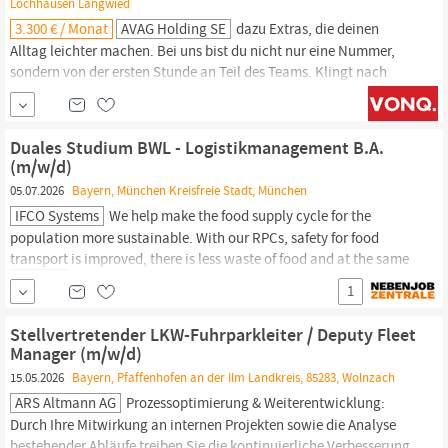
Lochhausen Langwied
3.300 € / Monat
AVAG Holding SE
dazu Extras, die deinen
Alltag leichter machen. Bei uns bist du nicht nur eine Nummer,
sondern von der ersten Stunde an Teil des Teams. Klingt nach
deinem neuen Job? Dann freuen wir uns auf deine Bewerbung. Die
Anstellung erfolgt über die AMF Kuttendreier GmbH für den
gemeinsamen Standort
München-Bodenseestraße.
Ihre Münchner
Duales Studium BWL - Logistikmanagement B.A.
Autohäuser –
Münchens
größte Autoauswahl. Hier...
(m/w/d)
05.07.2026
Bayern, München Kreisfreie Stadt, München
IFCO Systems
We help make the food supply cycle for the
population more sustainable. With our RPCs, safety for food
transport
is improved, there is less waste of food and at the same
time the lifespan of the products increases. Through our products
1
and the need for less packaging materials we reduce the carbon
footprint.
Stellvertretender LKW-Fuhrparkleiter / Deputy Fleet
Manager (m/w/d)
15.05.2026
Bayern, Pfaffenhofen an der Ilm Landkreis, 85283, Wolnzach
ARS Altmann AG
Prozessoptimierung & Weiterentwicklung:
Durch Ihre Mitwirkung an internen Projekten sowie die Analyse
bestehender Abläufe treiben Sie die kontinuierliche Verbesserung