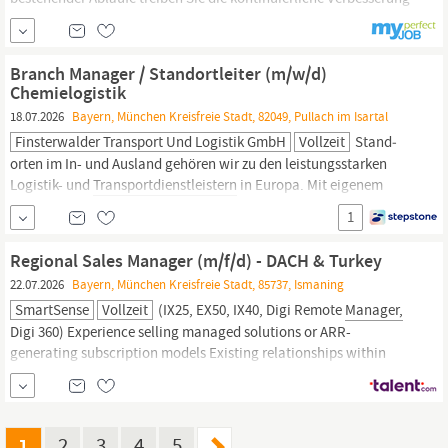
im Fuhrpark- und
Transportmanagement
aktiv voran und erhöhen
nachhaltig Effizienz und Qualität. Das bringen Sie mit
Qualifikation: Eine abgeschlossene Ausbildung im Bereich
Branch Manager / Standortleiter (m/w/d)
Logistik, Spedition,
Transport
oder...
Chemielogistik
18.07.2026
Bayern, München Kreisfreie Stadt, 82049, Pullach im Isartal
Finsterwalder Transport Und Logistik GmbH
Vollzeit
Stand­
orten im In- und Ausland gehören wir zu den leistungs­starken
Logistik- und
Transport­dienstleistern
in Europa. Mit eigenem
Fuhrpark, modernen Prozessen und kurzen Entscheidungs­wegen
1
sorgen wir täglich dafür, dass Waren zuver­lässig ans Ziel
kommen. Seit mehr als 80 Jahren bietet die Finsterwalder-Gruppe
Regional Sales Manager (m/f/d) - DACH & Turkey
Transport-,
Logistik-,...
22.07.2026
Bayern, München Kreisfreie Stadt, 85737, Ismaning
SmartSense
Vollzeit
(IX25, EX50, IX40, Digi Remote
Manager,
Digi 360) Experience selling managed solutions or ARR-
generating subscription models Existing relationships within
German industrial manufacturing, utilities,
transportation
or
public sector markets Turkish language skills At Digi, we embrace
diversity and inclusion among our teammates.
1
2
3
4
5