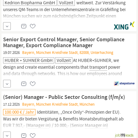
Kedrion Biopharma GmbH
Vollzeit
weltweit. Zur Verstärkung
unseres QM-Teams in der Unternehmenszentrale in Gräfelfing bei
München
suchen wir zum nächstmöglichen Zeitpunkt einen
Stellv. Verantwortliche Person Großhandel gemäß § 52a AMG /
QM
Manager
GDP (m/w/d) In Ihrer Rolle als stellvertretende
Verantwortliche Person / QM-
Manager
GDP sind Sie der...
Senior Export Control Manager, Senior Compliance
Manager, Export Compliance Manager
19.07.2026
Bayern, München Kreisfreie Stadt, 82008, Unterhaching
HUBER + SUHNER GmbH
Vollzeit
At HUBER+SUHNER, we
design and create essential components that
transport
power
and data through networks. This is how our employees around
the globe contribute to a world where people get and stay
connected. Senior Export Control & Compliance
Manager
(m/w/d) m/w/d | Unterhaching | Vollzeit | Unbefristet
(Senior) Manager - Public Sector Consulting (f/m/x)
Strategische...
17.12.2025
Bayern, München Kreisfreie Stadt, München
100.000 € / Jahr
Identitäten, „Once Only“-Prinzipien der EU).
Was wir dir bieten Vergütung & Benefits Monatsbruttogehalt ab
EUR 7.917,- (
Manager:in
) / 10.000,- (Senior
Manager:in)
Performance-Bonus von bis zu EUR 25.000,- jährlich 30