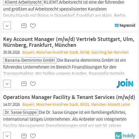
Kliemt Arbeitsrecht
KLIEMT.Arbeitsrecht ist eine der führenden
und größten auf Arbeitsrecht spezialisierten Kanzleien
Deutschlands mit Büros in Düsseldorf, Frankfurt am Main, Berlin,
München,
Hamburg und Köln. Mit rund 100 auf Arbeitsrecht
spezialisierten Rechtsanwälten bietet KLIEMT.Arbeitsrecht
nationalen und internationalen Unternehmen eine umfassende
Key Account Manager (m/w/d) Vertrieb Stuttgart, Ulm,
und
Nürnberg, Frankfurt, München
30.06.2026
Bayern, München Kreisfreie Stadt, 85748, Garching bei München
Bavaria-Deminimis GmbH
Die Bavaria deminimis GmbH ist ein
führendes Unternehmen im Bereich Finanzlösungen für den
Transportsektor.
Wir helfen unseren Kunden, finanzielle Vorteile
durch staatliche Subventionen und Förderprogramme zu nutzen.
Um unser Wachstum weiter voranzutreiben, suchen wir einen
engagierten Key Account
Manager
(m/w/d) für den Vertrieb.
Operations Manager Facility & Tenant Services (m/w/d)
14.07.2026
Bayern, München Kreisfreie Stadt, 80331, München Altstadt Lehel
Dr. Sasse Gruppe
Die Dr. Sasse Gruppe ist ein familiengeführtes,
international tätiges Unternehmen. Als Anbieter von integrierten
Facility-Management-Dienstleistungen sind wir seit 50 Jahren
Kompetenzpartner für die Immobilienwirtschaft, Industrie- und
Freizeitunternehmen, den Handel sowie für das Luftverkehrs- und