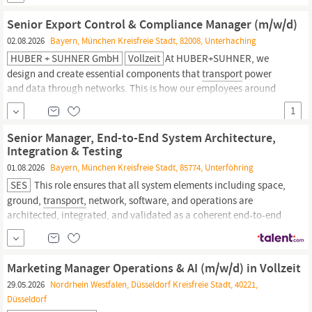
Urlaubstage und Vollzeit (All-in) Öffi-Ticket und Corporate
Benefits 80/20-Regelung für Homeoffice (ein Tag pro...
Senior Export Control & Compliance Manager (m/w/d)
02.08.2026
Bayern, München Kreisfreie Stadt, 82008, Unterhaching
HUBER + SUHNER GmbH
Vollzeit
At HUBER+SUHNER, we
design and create essential components that
transport
power
and data through networks. This is how our employees around
the globe contribute to a world where people get and stay
1
connected. Senior Export Control & Compliance
Manager
(m/w/d) m/w/d Unterhaching Vollzeit Unbefristet Strategische
Senior Manager, End-to-End System Architecture,
Weiterentwicklung der...
Integration & Testing
01.08.2026
Bayern, München Kreisfreie Stadt, 85774, Unterföhring
SES
This role ensures that all system elements including space,
ground,
transport,
network, software, and operations are
architected, integrated, and validated as a coherent end-to-end
solution that meets technical, operational, and commercial
objectives. Working across multiple engineering disciplines, the
Senior
Manager
serves as the...
Marketing Manager Operations & AI (m/w/d) in Vollzeit
29.05.2026
Nordrhein Westfalen, Düsseldorf Kreisfreie Stadt, 40221,
Düsseldorf