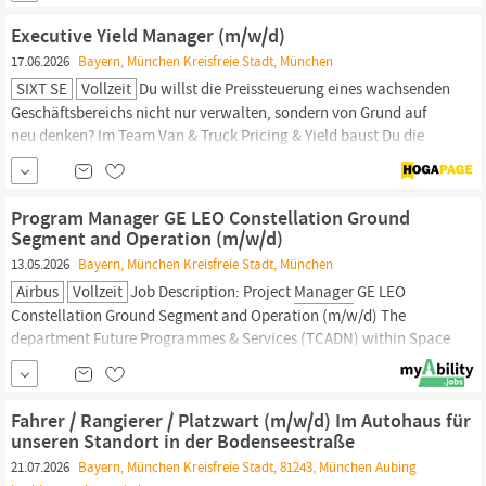
Transportwesen.
Executive Yield Manager (m/w/d)
17.06.2026
Bayern, München Kreisfreie Stadt, München
SIXT SE
Vollzeit
Du willst die Preissteuerung eines wachsenden
Geschäftsbereichs nicht nur verwalten, sondern von Grund auf
neu denken? Im Team Van & Truck Pricing & Yield baust Du die
nächste Generation der Yield-Steuerung für unsere
Transporter-
und Lkw-Vermietung — von der ersten Idee bis in den produktiven
Einsatz. Wir suchen ab sofort einen erfahrenen und
Program Manager GE LEO Constellation Ground
gestaltungsstarken Executive Yield
Manager
(m/w/d) für Van &
Segment and Operation (m/w/d)
13.05.2026
Bayern, München Kreisfreie Stadt, München
Airbus
Vollzeit
Job Description: Project
Manager
GE LEO
Constellation Ground Segment and Operation (m/w/d) The
department Future Programmes & Services (TCADN) within Space
Digital (DACH) is responsible for implementation of satellite
communication projects with a strong operation / service focus,
as well as business development in close relation with sales.
Fahrer / Rangierer / Platzwart (m/w/d) Im Autohaus für
unseren Standort in der Bodenseestraße
21.07.2026
Bayern, München Kreisfreie Stadt, 81243, München Aubing