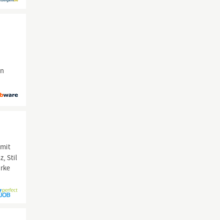
en
 mit
, Stil
arke