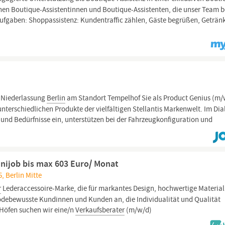
en Boutique-Assistentinnen und Boutique-Assistenten, die unser Team b
Aufgaben: Shoppassistenz: Kundentraffic zählen, Gäste begrüßen, Geträn
e Niederlassung
Berlin
am Standort Tempelhof Sie als Product Genius (m/
nterschiedlichen Produkte der vielfältigen Stellantis Markenwelt. Im Dia
nd Bedürfnisse ein, unterstützen bei der Fahrzeugkonfiguration und
Minijob bis max 603 Euro/ Monat
5, Berlin Mitte
r
Lederaccessoire-Marke, die für markantes Design, hochwertige Material
 modebewusste Kundinnen und Kunden an, die Individualität und Qualität
 Höfen suchen wir eine/n
Verkaufsberater
(m/w/d)