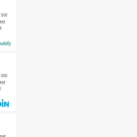
Stil
est
t
Stil
est
t
que