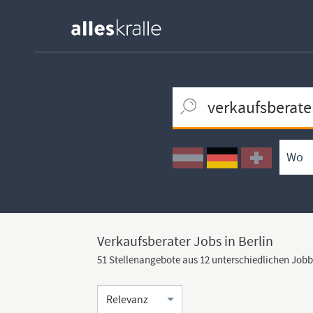
Keywortsuche
Ortssuche
Umkreissuche
Arbeitsform
Verkaufsberater Jobs in Berlin
51 Stellenangebote aus 12 unterschiedlichen Job
Sortierung