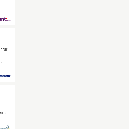
d
r für
für
tern