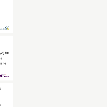
d) für
es
elle
d
n