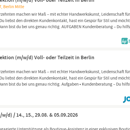
tion (m/w/d) Voll- oder Teilzeit in Berlin
7, Berlin Mitte
rzehnten machen wir Maß – mit echter Handwerkskunst, Leidenschaft für 
Du liebst den direkten Kundenkontakt, hast ein Gespür für Stil und möcht
 Dann bist du bei uns genau richtig. AUFGABEN Kundenberatung – Du hilfs
tion (m/w/d) Voll- oder Teilzeit in Berlin
rzehnten machen wir Maß – mit echter Handwerkskunst, Leidenschaft für 
Du liebst den direkten Kundenkontakt, hast ein Gespür für Stil und möcht
Dann bist du bei uns genau richtig. Aufgaben • Kundenberatung – Du hilfs
w/d) / 14., 15., 29.08. & 05.09.2026
gagierte Unterstützung als Boutique-Assistenz in einer exklusiven Bouti