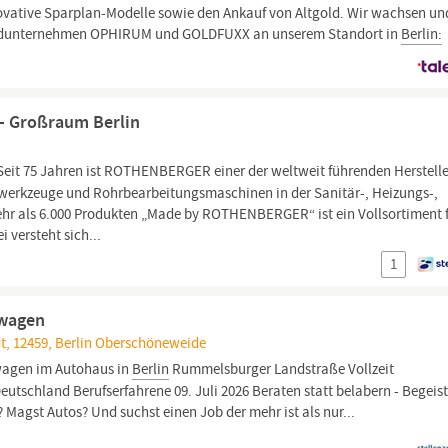
nnovative Sparplan-Modelle sowie den Ankauf von Altgold. Wir wachsen un
erbundunternehmen OPHIRUM und GOLDFUXX an unserem Standort in
Berlin:
 - Großraum Berlin
Seit 75 Jahren ist ROTHENBERGER einer der weltweit führenden Herstelle
rwerkzeuge und Rohrbearbeitungsmaschinen in der Sanitär-, Heizungs-,
ehr als 6.000 Produkten „Made by ROTHENBERGER“ ist ein Vollsortiment 
 versteht sich...
1
uwagen
adt, 12459, Berlin Oberschöneweide
uwagen im Autohaus in
Berlin
Rummelsburger Landstraße Vollzeit
eutschland Berufserfahrene 09. Juli 2026 Beraten statt belabern - Begeis
Magst Autos? Und suchst einen Job der mehr ist als nur...