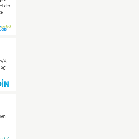
ei der
ke
w/d)
log
ien