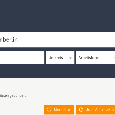
börsen gebündelt.
Merkliste
Job-
Alarm
aktiv