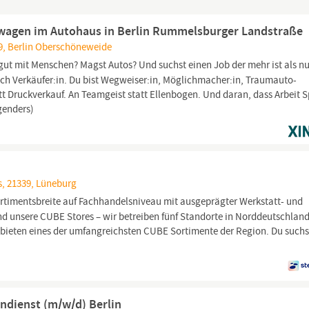
euwagen im Autohaus in Berlin Rummelsburger Landstraße
459, Berlin Oberschöneweide
gut mit Menschen? Magst Autos? Und suchst einen Job der mehr ist als n
ach Verkäufer:in. Du bist Wegweiser:in, Möglichmacher:in, Traumauto-
att Druckverkauf. An Teamgeist statt Ellenbogen. Und daran, dass Arbeit 
genders)
, 21339, Lüneburg
rtimentsbreite auf Fachhandelsniveau mit ausgeprägter Werkstatt- und
nd unsere CUBE Stores – wir betreiben fünf Standorte in Norddeutschlan
bieten eines der umfangreichsten CUBE Sortimente der Region. Du suchs
ndienst (m/w/d) Berlin