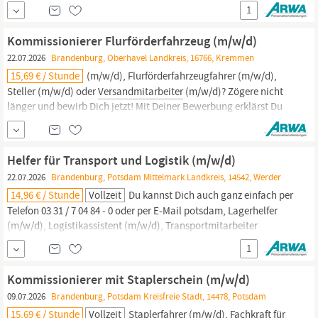
Dich jetzt! Bei Fragen stehen wir Dir gerne persönlich, telefonisch
1
unter 03 31 / 7 04 84 - 0 oder per E-Mail an potsdam, Fachlagerist
(m/w/d), Kommissionierer (m/w/d),
Versandmitarbeiter
Kommissionierer Flurförderfahrzeug (m/w/d)
22.07.2026
Brandenburg, Oberhavel Landkreis, 16766, Kremmen
15,69 € / Stunde
(m/w/d), Flurförderfahrzeugfahrer (m/w/d),
Steller (m/w/d) oder
Versandmitarbeiter
(m/w/d)? Zögere nicht
länger und bewirb Dich jetzt! Mit Deiner Bewerbung erklärst Du
Dich mit den Datenschutzrichtlinien der Firma ARWA
Personaldienstleistungen GmbH einverstanden. Diese findest Du
auf unserer Homepage www.arwa.de unter dem Punkt
Helfer für Transport und Logistik (m/w/d)
“Datenschutz”.
22.07.2026
Brandenburg, Potsdam Mittelmark Landkreis, 14542, Werder
14,96 € / Stunde
Vollzeit
Du kannst Dich auch ganz einfach per
Telefon 03 31 / 7 04 84 - 0 oder per E-Mail potsdam, Lagerhelfer
(m/w/d), Logistikassistent (m/w/d), Transportmitarbeiter
(m/w/d), Fachkraft für Lagerlogistik (m/w/d),
1
Speditionskaufmann (m/w/d), Kraftfahrer (m/w/d),
Versandmitarbeiter
(m/w/d) oder Kommissionierer (m/w/d)?
Kommissionierer mit Staplerschein (m/w/d)
Worauf wartest Du? Bewirb Dich jetzt gleich...
09.07.2026
Brandenburg, Potsdam Kreisfreie Stadt, 14478, Potsdam
15,69 € / Stunde
Vollzeit
Staplerfahrer (m/w/d), Fachkraft für