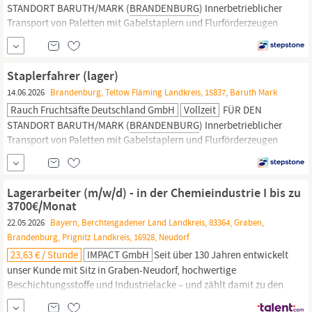
STANDORT BARUTH/MARK (
BRANDENBURG
) Innerbetrieblicher
Transport von Paletten mit Gabelstaplern und Flurförderzeugen
Annahme von Waren und
Wareneingangs-/Warenausgangskontrollen Be- und Entladen
von LKWs Wir schätzen deine Flexibilität und dein Engagement
Staplerfahrer (lager)
uns in den unterschiedlichen Schichtzeiten und an Wochenenden
14.06.2026
Brandenburg, Teltow Fläming Landkreis, 15837, Baruth Mark
zu unterstützen.
Rauch Fruchtsäfte Deutschland GmbH
Vollzeit
FÜR DEN
STANDORT BARUTH/MARK (
BRANDENBURG
) Innerbetrieblicher
Transport von Paletten mit Gabelstaplern und Flurförderzeugen
Annahme von Waren und
Wareneingangs-/Warenausgangskontrollen Be- und Entladen
von LKWs Wir schätzen deine Flexibilität und dein Engagement
Lagerarbeiter (m/w/d) - in der Chemieindustrie I bis zu
uns in den unterschiedlichen Schichtzeiten und an Wochenenden
3700€/Monat
zu unterstützen.
22.05.2026
Bayern, Berchtesgadener Land Landkreis, 83364, Graben,
Brandenburg, Prignitz Landkreis, 16928, Neudorf
23,63 € / Stunde
IMPACT GmbH
Seit über 130 Jahren entwickelt
unser Kunde mit Sitz in Graben-Neudorf, hochwertige
Beschichtungsstoffe und Industrielacke – und zählt damit zu den
traditionsstarken Spezialisten der Branche. Verstärken Sie uns als