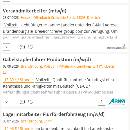
Lagermitarbeiter und
Versandmitarbeiter
(m/w/d) und tragen Sie
dazu bei, dass unsere innovativen Produkte pünktlich und
Versandmitarbeiter (m/w/d)
23.07.2026
Hessen, Offenbach Kreisfreie Stadt, 63303, Dreieich
Vollzeit
steht Dir gerne Janine Landler unter der E-Mail Adresse
Brandenburg.HR-Dreieich@rewe-group.com
zur Verfügung. Um
den Lesefluss zu erleichtern, beschränken wir uns im Textverlauf
auf männliche Bezeichnungen. Wir betonen ausdrücklich, dass
bei uns alle Menschen - unabhängig von
Geschlecht/geschlechtlicher Identität, ethnischer Herkunft und
Gabelstaplerfahrer Produktion (m/w/d)
08.08.2026
Brandenburg, Potsdam Mittelmark Landkreis, 14797, Kloster
Lehnin
15,69 € / Stunde
Vollzeit
Qualitätskontrolle Du bringst diese
Kenntnisse und Fähigkeiten mit Deutsch (C1-C2 /
Verhandlungssicher) Fahrerlaubnisklasse B (PKW/Kleinbusse)
(Wünschenswert) Mit Berufserfahrung Lernbereitschaft
1
Sorgfalt/Genauigkeit Zuverlässigkeit Du hast noch Fragen zum
Job? Kontaktiere uns unter 0 33 81 / 7 98 33 - 0 oder per E-Mail an
Lagermitarbeiter Flurförderfahrzeug (m/w/d)
brandenburg,
...
30.07.2026
Brandenburg, 14774
14,96 € / Stunde
an
brandenburg,
Fachkraft für Lagerlogistik