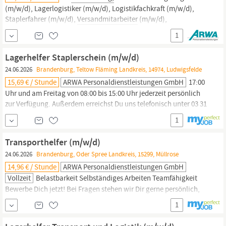
(m/w/d), Lagerlogistiker (m/w/d), Logistikfachkraft (m/w/d),
Staplerfahrer (m/w/d),
Versandmitarbeiter
(m/w/d),
Kommissionierer (m/w/d) oder Lagerist (m/w/d) Nutze die
1
Chance und bewirb Dich jetzt! Mit Deiner Bewerbung erklärst Du
Dich mit den Datenschutzrichtlinien der Firma ARWA...
Lagerhelfer Staplerschein (m/w/d)
24.06.2026
Brandenburg, Teltow Fläming Landkreis, 14974, Ludwigsfelde
15,69 € / Stunde
ARWA Personaldienstleistungen GmbH
17:00
Uhr und am Freitag von 08:00 bis 15:00 Uhr jederzeit persönlich
zur Verfügung. Außerdem erreichst Du uns telefonisch unter 03 31
/ 7 04 84 - 0 oder per E-Mail an potsdam, Lagerlogistiker (m/w/d),
1
Logistikfachkraft (m/w/d), Kommissionierer (m/w/d),
Versandmitarbeiter
(m/w/d), Staplerfahrer (m/w/d) oder Lagerist
Transporthelfer (m/w/d)
(m/w/d) Warte nicht länger und...
24.06.2026
Brandenburg, Oder Spree Landkreis, 15299, Müllrose
14,96 € / Stunde
ARWA Personaldienstleistungen GmbH
Vollzeit
Belastbarkeit Selbständiges Arbeiten Teamfähigkeit
Bewerbe Dich jetzt! Bei Fragen stehen wir Dir gerne persönlich,
telefonisch unter 0 33 61 / 3 77 87 - 0 oder per E-Mail an
1
fuerstenwalde, Fachlagerist (m/w/d), Kommissionierer (m/w/d),
Verpackungshelfer (m/w/d),
Versandmitarbeiter
(m/w/d),