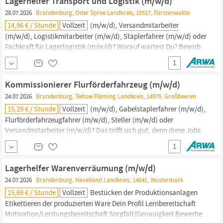
Lagerhelfer Transport und Logistik (m/w/d)
Fuhrparkhelfer (m/w/d) oder Logistikassistent (m/w/d)
28.07.2026
Brandenburg, Oder Spree Landkreis, 15517, Fürstenwalde
14,96 € / Stunde
Vollzeit
(m/w/d),
Versandmitarbeiter
(m/w/d), Logistikmitarbeiter (m/w/d), Staplerfahrer (m/w/d) oder
Fachkraft für Lagerlogistik (m/w/d)? Worauf wartest Du? Bewirb
Dich jetzt gleich online auf dieses Stellenangebot! Mit Deiner
1
Bewerbung erklärst Du Dich mit den Datenschutzrichtlinien der
Firma ARWA Personaldienstleistungen GmbH einverstanden.
Kommissionierer Flurförderfahrzeug (m/w/d)
24.07.2026
Brandenburg, Teltow Fläming Landkreis, 14979, Großbeeren
15,29 € / Stunde
Vollzeit
(m/w/d), Gabelstaplerfahrer (m/w/d),
Flurförderfahrzeugfahrer (m/w/d), Steller (m/w/d) oder
Versandmitarbeiter
(m/w/d)? Das trifft sich gut, denn diese Jobs
sind ab sofort für Dich verfügbar! Mit Deiner Bewerbung erklärst
1
Du Dich mit den Datenschutzrichtlinien der Firma ARWA
Personaldienstleistungen GmbH einverstanden
Lagerhelfer Warenverräumung (m/w/d)
24.07.2026
Brandenburg, Havelland Landkreis, 14641, Wustermark
15,69 € / Stunde
Vollzeit
Bestücken der Produktionsanlagen
Etikettieren der produzierten Ware Dein Profil Lernbereitschaft
Motivation/Leistungsbereitschaft Sorgfalt/Genauigkeit Bewerbe