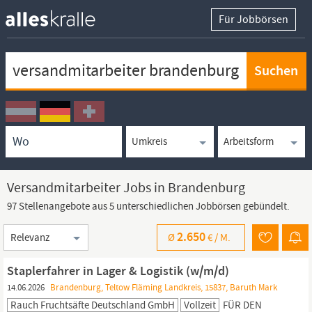
Für Jobbörsen
Keywortsuche
Ortssuche
Umkreissuche
Arbeitsform
Versandmitarbeiter Jobs in Brandenburg
97 Stellenangebote aus 5 unterschiedlichen Jobbörsen gebündelt.
Sortierung
2.650
Ø
€ /
M.
Staplerfahrer in Lager & Logistik (w/m/d)
14.06.2026
Brandenburg, Teltow Fläming Landkreis, 15837, Baruth Mark
Rauch Fruchtsäfte Deutschland GmbH
Vollzeit
FÜR DEN