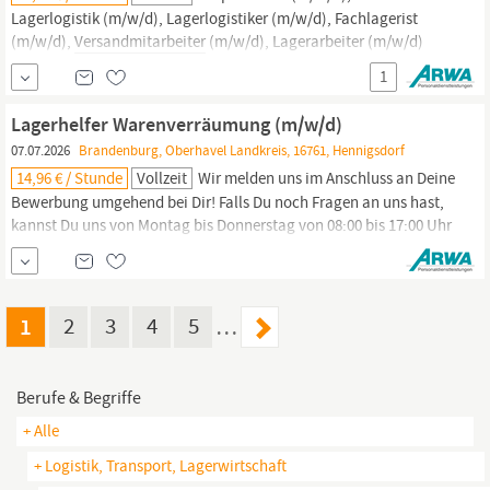
Lagerlogistik (m/w/d), Lagerlogistiker (m/w/d), Fachlagerist
(m/w/d),
Versandmitarbeiter
(m/w/d), Lagerarbeiter (m/w/d)
oder Logistikfachkraft (m/w/d) Nutze die Chance und bewirb Dich
1
jetzt! Mit Deiner Bewerbung erklärst Du Dich mit den
Datenschutzrichtlinien der Firma ARWA Personaldienstleistungen
Lagerhelfer Warenverräumung (m/w/d)
GmbH einverstanden
07.07.2026
Brandenburg, Oberhavel Landkreis, 16761, Hennigsdorf
14,96 € / Stunde
Vollzeit
Wir melden uns im Anschluss an Deine
Bewerbung umgehend bei Dir! Falls Du noch Fragen an uns hast,
kannst Du uns von Montag bis Donnerstag von 08:00 bis 17:00 Uhr
und am Freitag von 08:00 bis 15:00 Uhr telefonisch unter 0 33 01 / 5
74 98 - 0 oder per Mail an oranienburg oder Lagerist (m/w/d),
Fachlagerist (m/w/d), Kommissionierer (m/w/d),
Versandmitarbeiter
1
2
3
4
5
…
Berufe & Begriffe
+ Alle
+ Logistik, Transport, Lagerwirtschaft