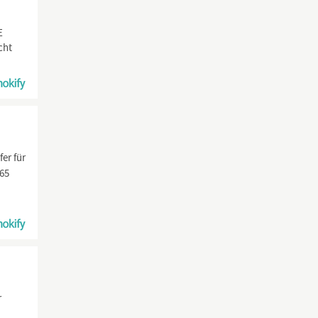
E
cht
er für
,65
h
r