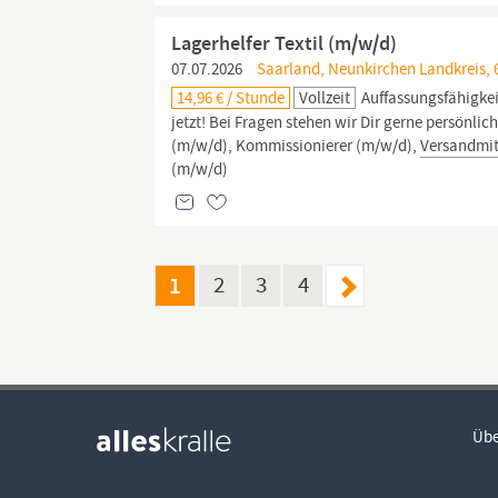
Lagerhelfer Textil (m/w/d)
07.07.2026
Saarland, Neunkirchen Landkreis, 
14,96 € / Stunde
Vollzeit
Auffassungsfähigkei
jetzt! Bei Fragen stehen wir Dir gerne persönlich
(m/w/d), Kommissionierer (m/w/d),
Versandmit
(m/w/d)
1
2
3
4
Übe