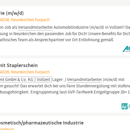
ie (m/w/d)
66538, Neunkirchen Furpach
en Job als
Versandmitarbeiter
Automobilindustrie (m/w/d) in Vollzeit? D
ng in Neunkirchen den passenden Job für Dich! Unsere Benefits für Dic
athisches Team als Ansprechpartner vor Ort Entlohnung gemäß
mit Staplerschein
66539, Neunkirchen Furpach
ent GmbH & Co. KG
Vollzeit
Lager- /
Versandmitarbeiter
(m/w/d) mit
n gesucht! Das erwartet dich bei uns Faire Stundenvergütung mit stufen
bszugehörigkeit. Eingruppierung laut GVP-Tarifwerk Entgeltgruppe 2b= 1
kosmetisch/pharmazeutische Industrie
 Homburg