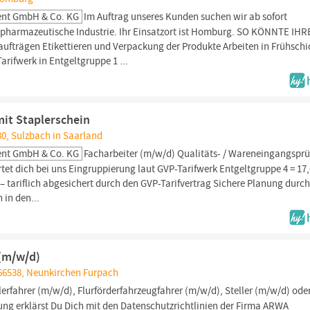
ent GmbH & Co. KG
Im Auftrag unseres Kunden suchen wir ab sofort
/pharmazeutische Industrie. Ihr Einsatzort ist Homburg. SO KÖNNTE IHR
fträgen Etikettieren und Verpackung der Produkte Arbeiten in Frühschi
arifwerk in Entgeltgruppe 1 ...
mit Staplerschein
0, Sulzbach in Saarland
ent GmbH & Co. KG
Facharbeiter (m/w/d) Qualitäts- / Wareneingangsprüf
et dich bei uns Eingruppierung laut GVP-Tarifwerk Entgeltgruppe 4 = 17
t – tariflich abgesichert durch den GVP-Tarifvertrag Sichere Planung durc
 in den...
(m/w/d)
66538, Neunkirchen Furpach
erfahrer (m/w/d), Flurförderfahrzeugfahrer (m/w/d), Steller (m/w/d) ode
ng erklärst Du Dich mit den Datenschutzrichtlinien der Firma ARWA