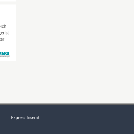
Dich
gerist
ter
Express-Inserat