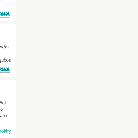
/w/d),
gebot!
 wir
So
Waren