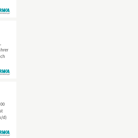
,
ahrer
ich
:00
st
w/d)