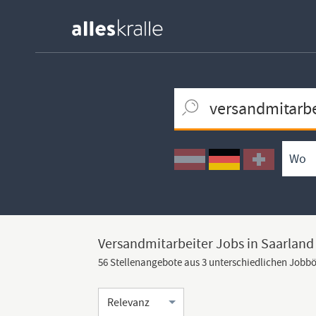
Keywortsuche
Ortssuche
Umkreissuche
Arbeitsform
Versandmitarbeiter Jobs in Saarland
56 Stellenangebote aus 3 unterschiedlichen Jobb
Sortierung