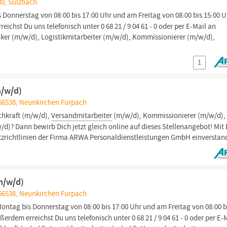
80, Sulzbach
 Donnerstag von 08:00 bis 17:00 Uhr und am Freitag von 08:00 bis 15:00 U
eichst Du uns telefonisch unter 0 68 21 / 9 04 61 - 0 oder per E-Mail an
iker (m/w/d), Logistikmitarbeiter (m/w/d), Kommissionierer (m/w/d),
1
m/w/d)
66538, Neunkirchen Furpach
chkraft (m/w/d),
Versandmitarbeiter
(m/w/d), Kommissionierer (m/w/d),
d)? Dann bewirb Dich jetzt gleich online auf dieses Stellenangebot! Mit
tzrichtlinien der Firma ARWA Personaldienstleistungen GmbH einverstan
m/w/d)
66538, Neunkirchen Furpach
Montag bis Donnerstag von 08:00 bis 17:00 Uhr und am Freitag von 08:00 b
ßerdem erreichst Du uns telefonisch unter 0 68 21 / 9 04 61 - 0 oder per E-