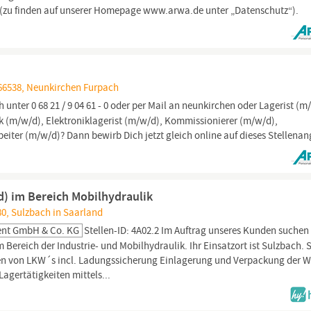
(zu finden auf unserer Homepage www.arwa.de unter „Datenschutz“).
66538, Neunkirchen Furpach
h unter 0 68 21 / 9 04 61 - 0 oder per Mail an neunkirchen oder Lagerist (m
tik (m/w/d), Elektroniklagerist (m/w/d), Kommissionierer (m/w/d),
eiter (m/w/d)? Dann bewirb Dich jetzt gleich online auf dieses Stellenan
d) im Bereich Mobilhydraulik
0, Sulzbach in Saarland
ent GmbH & Co. KG
Stellen-ID: 4A02.2 Im Auftrag unseres Kunden suchen
 Bereich der Industrie- und Mobilhydraulik. Ihr Einsatzort ist Sulzbach. 
aden von LKW´s incl. Ladungssicherung Einlagerung und Verpackung der 
agertätigkeiten mittels...