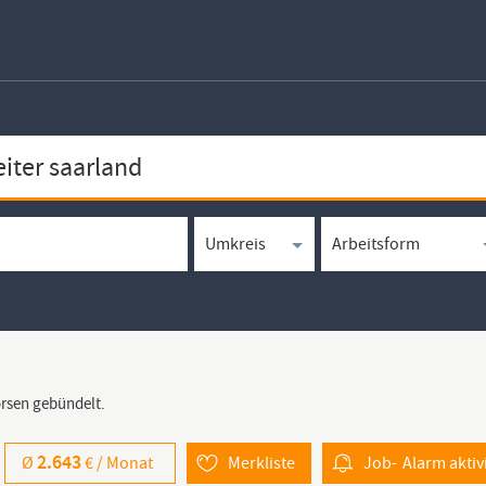
örsen gebündelt.
2.643
Ø
€ /
Monat
Merkliste
Job-
Alarm
aktiv