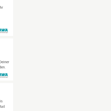
hr
 Deiner
den.
is
Mail