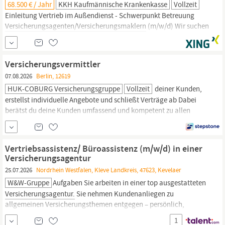
68.500 € / Jahr
KKH Kaufmännische Krankenkasse
Vollzeit
Einleitung Vertrieb im Außendienst - Schwerpunkt Betreuung
Versicherungsagenten/Versicherungsmaklern
(m/w/d) Wir suchen
Sie - für den Vertrieb im Außendienst mit dem Schwerpunkt der
Betreuung von
Versicherungsagenten/Versicherungsmaklern
(m/w/d) - für die Standorte und Umgebung Köln, Bonn und
Versicherungsvermittler
Aachen. Sie besitzen die Fähigkeit, sich ein...
07.08.2026
Berlin, 12619
HUK-COBURG Versicherungsgruppe
Vollzeit
deiner Kunden,
erstellst individuelle Angebote und schließt Verträge ab Dabei
berätst du deine Kunden umfassend und kompetent zu allen
Themen rund um Versicherungen und Vorsorge Du pflegst deinen
eigenen Kundenstamm, baust diesen aus und profitierst dabei
vom positiven Image der HUK-COBURG und ihrer Produkte Du
Vertriebsassistenz/ Büroassistenz (m/w/d) in einer
leitest deine eigene
Versicherungsagentur
Du denkst
Versicherungsagentur
25.07.2026
Nordrhein Westfalen, Kleve Landkreis, 47623, Kevelaer
W&W-Gruppe
Aufgaben Sie arbeiten in einer top ausgestatteten
Versicherungsagentur.
Sie nehmen Kundenanliegen zu
allgemeinen Versicherungsthemen entgegen – persönlich,
telefonisch und schriftlich – und vereinbaren Kundentermine für
1