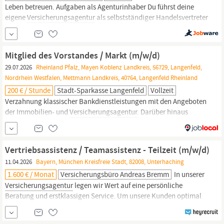
Leben betreuen. Aufgaben als Agenturinhaber Du führst deine
eigene
Versicherungsagentur
als selbstständiger Handelsvertreter
(HGB84) Du betreust deinen eigenen Kundenbestand zu allen
Vorsorge- und Vermögensabsicherungen und baust diesen
kontinuierlich aus Du verstehst Dich als Unternehmer und
Mitglied des Vorstandes / Markt (m/w/d)
entwickelst Dich und Deine Agentur
29.07.2026
Rheinland Pfalz, Mayen Koblenz Landkreis, 56729, Langenfeld,
Nordrhein Westfalen, Mettmann Landkreis, 40764, Langenfeld Rheinland
200 € / Stunde
Stadt-Sparkasse Langenfeld
Vollzeit
Verzahnung klassischer Bankdienstleistungen mit den Angeboten
der Immobilien- und
Versicherungsagentur.
Darüber hinaus
entwickeln Sie die verantworteten Markt­bereiche strategisch
weiter, begleiten Trans­forma­tionsprozesse und fördern eine
bereichsüber­greifende Zusammenarbeit sowie eine leistungs­
Vertriebsassistenz / Teamassistenz - Teilzeit (m/w/d)
orientierte und wertschätzende Führungskultur. Mit der...
11.04.2026
Bayern, München Kreisfreie Stadt, 82008, Unterhaching
1.600 € / Monat
Versicherungsbüro Andreas Bremm
In unserer
Versicherungsagentur
legen wir Wert auf eine persönliche
Beratung und erstklassigen Service. Um unsere Kunden optimal
zu betreuen, suchen wir eine strukturierte und
kommunikationsstarke Unterstützung für unser Team. Dein