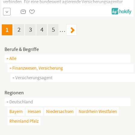
verbinden. Für eine bundesweit agierende
Versicherungsagentur
suchen wir zum nächstmöglichen Zeitpunkt einen Spezialisten für
gewerbliche Versicherungen im Innendienst (m/w/d) im Raum
Osnabrück. Es handelt sich um eine Direktvermittlung.
1
2
3
4
5
…
Berufe & Begriffe
+ Alle
+ Finanzwesen, Versicherung
+ Versicherungsagent
Regionen
+ Deutschland
Bayern
Hessen
Niedersachsen
Nordrhein Westfalen
Rheinland Pfalz