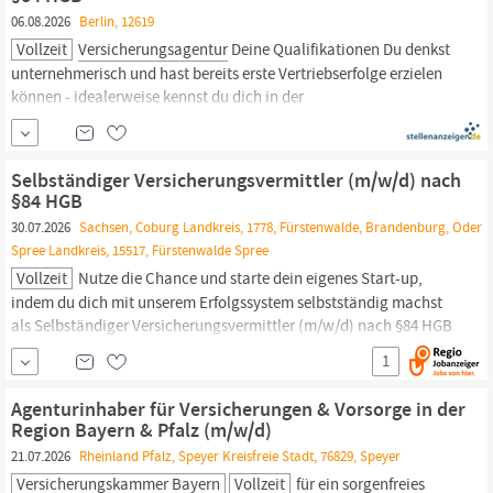
Versicherungen...
06.08.2026
Berlin, 12619
Vollzeit
Versicherungsagentur
Deine Qualifikationen Du denkst
unternehmerisch und hast bereits erste Vertriebserfolge erzielen
können - idealerweise kennst du dich in der
Versicherungsbranche aus. Auch wenn du als kaufmännisch
versierter Quereinsteiger aus dem Vertrieb, Verkauf oder der
Kundenberatung kommst, bist du herzlich willkommen Du bist
Selbständiger Versicherungsvermittler (m/w/d) nach
kundenorientiert...
§84 HGB
30.07.2026
Sachsen, Coburg Landkreis, 1778, Fürstenwalde, Brandenburg, Oder
Spree Landkreis, 15517, Fürstenwalde Spree
Vollzeit
Nutze die Chance und starte dein eigenes Start-up,
indem du dich mit unserem Erfolgssystem selbstständig machst
als Selbständiger Versicherungsvermittler (m/w/d) nach §84 HGB
für unseren Standort in Fürstenwalde zum 01.09.2026 Deine
1
Aufgaben Du leitest deine eigene
Versicherungsagentur
Im
Namen der HUK-COBURG vermittelst du das gesamte
Agenturinhaber für Versicherungen & Vorsorge in der
Produktsortiment...
Region Bayern & Pfalz (m/w/d)
21.07.2026
Rheinland Pfalz, Speyer Kreisfreie Stadt, 76829, Speyer
Versicherungskammer Bayern
Vollzeit
für ein sorgenfreies