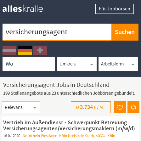
Für Jobbörsen
Keywortsuche
Ortssuche
Umkreissuche
Arbeitsform
Versicherungsagent Jobs in Deutschland
199 Stellenangebote aus 23 unterschiedlichen Jobbörsen gebündelt.
Sortierung
3.734
Ø
€ /
M.
Vertrieb im Außendienst - Schwerpunkt Betreuung
Versicherungsagenten/Versicherungsmaklern (m/w/d)
18.07.2026
Nordrhein Westfalen, Köln Kreisfreie Stadt, 50667, Köln