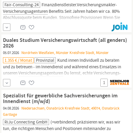
Fair-Consulting-24
Finanzdienstleister.Versicherungsmakler-
Versicherungsagenturen
Benefits Seit Jahren haben wir ca. 80%
Abschlussquote beim Kunden. Stornofreie Provisionen Wenn Sie
Interesse haben und zudem Neue Ziele haben, Vertrieb neu
erleben wollen! Bei Interesse senden Sie uns eine Mail an:
info@fair-consulting-24oder rufen uns an: 01722478898
Duales Studium Versicherungswirtschaft (all genders)
2026
05.07.2026
Nordrhein Westfalen, Münster Kreisfreie Stadt, Münster
1.355 € / Monat
Provinzial
Kund:innen Individuell zu beraten
und zu betreuen - im Innendienst und während eines Einsatzes in
unseren
Versicherungsagenturen
Du lernst, echte Versicherungs-
und Schadenfälle selbstständig zu managen Du gehörst ab Tag 1
1
zum Team und arbeitest an spannenden Projekten mit Darauf
kannst du dich freuen: Eigener Laptop und moderne Ausstattung
Spezialist für gewerbliche Sachversicherungen im
Innendienst (m/w/d)
04.08.2026
Niedersachsen, Osnabrück Kreisfreie Stadt, 49074, Osnabrück
Gartlage
RiJu Connecting GmbH
(=verbindend) präzisieren wir, was wir
tun, die richtigen Menschen und Positionen miteinander zu