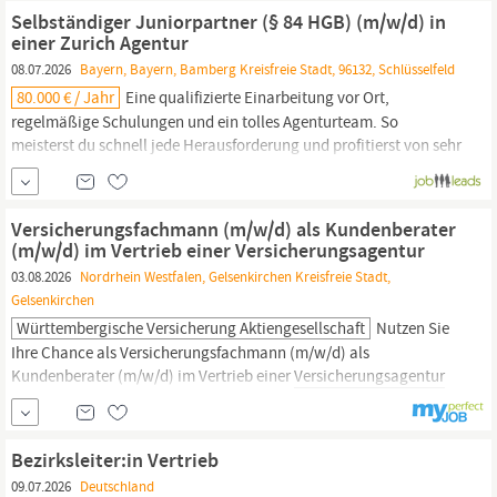
Beitrag zu unserem Erfolg: Schnittstelle & Organisation: Du bist
Selbständiger Juniorpartner (§ 84 HGB) (m/w/d) in
die erste Kontaktperson
einer Zurich Agentur
08.07.2026
Bayern, Bayern, Bamberg Kreisfreie Stadt, 96132, Schlüsselfeld
80.000 € / Jahr
Eine qualifizierte Einarbeitung vor Ort,
regelmäßige Schulungen und ein tolles Agenturteam. So
meisterst du schnell jede Herausforderung und profitierst von sehr
guten Verdienstmöglichkeiten und hervorragenden Chancen bei
einer namhaften
Versicherungsagentur.
Dein Profil
Abgeschlossene Ausbildung zum Kaufmann
Versicherungsfachmann (m/w/d) als Kundenberater
(m/w/d) im Vertrieb einer Versicherungsagentur
03.08.2026
Nordrhein Westfalen, Gelsenkirchen Kreisfreie Stadt,
Gelsenkirchen
Württembergische Versicherung Aktiengesellschaft
Nutzen Sie
Ihre Chance als Versicherungsfachmann (m/w/d) als
Kundenberater (m/w/d) im Vertrieb einer
Versicherungsagentur
Kennziffer: 35050 | Standort: Gelsenkirchen Sie sind Teil eines
engagierten Teams und arbeiten in einer top ausgestatteten
Versicherungsagentur.
Mithilfe moderner Tools beraten Sie Ihre
Bezirksleiter:in Vertrieb
Kundinnen und Kunden
09.07.2026
Deutschland