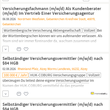
das Agenturteam. Sie unterstützen im Privatkundengeschäft z. B.
bei der Erstellung von Angeboten und der Bearbeitung von
Versicherungsfachmann (m/w/d) Als Kundenberater
laufenden...
(m/w/d) Im Vertrieb Einer Versicherungsagentur
06.08.2026
Nordrhein Westfalen, Gelsenkirchen Kreisfreie Stadt, 45879,
Gelsenkirchen
Württembergische Versicherung Aktiengesellschaft
Vollzeit
Bei
der Württembergischen können wir uns aufeinander verlassen. Als
Team sind wir immer füreinander da, wachsen zusammen und
feiern Erfolge gemeinsam. Denn Sicherheit ist unsere Mission -
auch in bewegten Zeiten. Wir suchen einen selbständigen
Vermittler nach 84 HGB. Sie sind bereit, Ihren Erfolg selbst zu
Selbständiger Versicherungsvermittler (m/w/d) nach
steuern? Nutzen Sie Ihre Chance als Versicherungsfachmann
§84 HGB
(m/w/d...
02.08.2026
Rheinland Pfalz, Alzey Worms Landkreis, 55232, Alzey
100.000 € / Jahr
HUK-COBURG Versicherungsgruppe
Vollzeit
überzeugen Du leitest deine eigene
Versicherungsagentur
Im
Namen der HUK-COBURG vermittelst du das gesamte
Produktsortiment sowie das unserer Kooperationspartner Du
analysierst den Bedarf deiner Kunden, erstellst individuelle
Angebote und schließt Verträge ab Dabei berätst du deine
Selbständiger Versicherungsvermittler (m/w/d) nach
Kunden umfassend und kompetent zu allen Themen rund um
§84 HGB