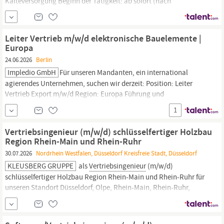
Kälteversorgung Beginn der Tätigkeit: ab sofort (nach
Vereinbarung) Arbeitszeit: Vollzeit Befristung: Unbefristete
Beschäftigung Einsatzorte: 10119
Berlin
Führungsverantwortung:
Keine Führungsverantwortung Vergütung: Festgehalt pro Monat
Leiter Vertrieb m/w/d elektronische Bauelemente |
von 5.400,00 bis 6.200,00 EUR
Europa
24.06.2026
Berlin
Impledio GmbH
Für unseren Mandanten, ein international
agierendes Unternehmen, suchen wir derzeit: Position: Leiter
Vertrieb Export m/w/d Region: Europa Führung und
Weiterentwicklung eines 8-köpfigen Teams von
1
Vertriebsingenieuren
im internationalen Industriekundensegment
Verantwortung für die Mitarbeiterführung inkl. regelmäßiger
Vertriebsingenieur (m/w/d) schlüsselfertiger Holzbau
Feedback- und
Region Rhein-Main und Rhein-Ruhr
30.07.2026
Nordrhein Westfalen, Düsseldorf Kreisfreie Stadt, Düsseldorf
KLEUSBERG GRUPPE
als
Vertriebsingenieur
(m/w/d)
schlüsselfertiger Holzbau Region Rhein-Main und Rhein-Ruhr für
unseren Standort Düsseldorf, Olpe, Rhein-Main, Rhein-Ruhr,
Wissen-Wisserhof RAUM FÜR VERANTWORTUNG: Wir suchen Sie
zur Verstärkung des Vertriebsteams für die Region Rhein-Main
und Rhein-Ruhr: Sie recherchieren, akquirieren und beraten