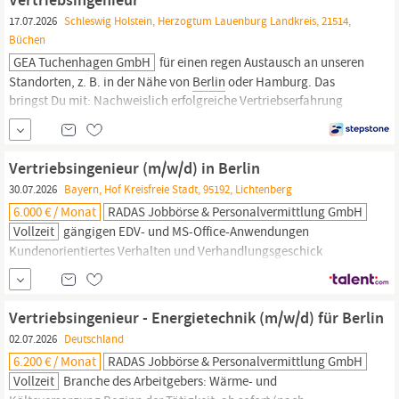
Bewerbung
17.07.2026
Schleswig Holstein, Herzogtum Lauenburg Landkreis, 21514,
Büchen
GEA Tuchenhagen GmbH
für einen regen Austausch an unseren
Standorten, z. B. in der Nähe von
Berlin
oder Hamburg. Das
bringst Du mit: Nachweislich erfolgreiche Vertriebserfahrung
(mind. 5 Jahre), idealerweise im B2B-Bereich mit
erklärungsbedürftigen Produkten. Du bist abschlussstark,
zielorientiert und überzeugst durch Deine
Vertriebsingenieur (m/w/d) in Berlin
Kommunikationsfähigkeiten. Ein souveräner Umgang...
30.07.2026
Bayern, Hof Kreisfreie Stadt, 95192, Lichtenberg
6.000 € / Monat
RADAS Jobbörse & Personalvermittlung GmbH
Vollzeit
gängigen EDV- und MS-Office-Anwendungen
Kundenorientiertes Verhalten und Verhandlungsgeschick
Teamfähigkeit, Verantwortungsbewusstsein Bereitschaft zu einer
ausgeprägten Reisetätigkeit Weitere Infos: Branche des
Arbeitgebers: Energieversorgung Beginn der Tätigkeit: ab sofort
Vertriebsingenieur - Energietechnik (m/w/d) für Berlin
(nach Vereinbarung) Arbeitszeit: Vollzeit Befristung: Unbefristete
02.07.2026
Deutschland
Beschäftigung Einsatzorte: 10318
Berlin
6.200 € / Monat
RADAS Jobbörse & Personalvermittlung GmbH
Führungsverantwortung:...
Vollzeit
Branche des Arbeitgebers: Wärme- und