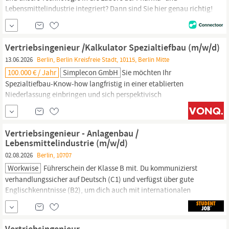
Lebensmittelindustrie integriert? Dann sind Sie hier genau richtig!
Zur Verstärkung unseres Teams an unserem
Berliner
Standort,
speziell im Bereich der Laborapplikationen, suchen wir zum
nächstmöglichen Zeitpunkt einen ambitionierten und
Vertriebsingenieur /Kalkulator Spezialtiefbau (m/w/d)
erfolgsorientierten
Vertriebsingenieur/in
(m/w/d)
13.06.2026
Berlin, Berlin Kreisfreie Stadt, 10115, Berlin Mitte
100.000 € / Jahr
Simplecon GmbH
Sie möchten Ihr
Spezialtiefbau-Know-how langfristig in einer etablierten
Niederlassung einbringen und sich perspektivisch
weiterentwickeln? Wir suchen aktuell:
Vertriebsingenieur
/Kalkulator Spezialtiefbau (m/w/d) in
Berlin
Unser Mandant ist
seit vielen Jahren erfolgreich im
Berliner
Spezialtiefbau etabliert.
Vertriebsingenieur - Anlagenbau /
Lebensmittelindustrie (m/w/d)
02.08.2026
Berlin, 10707
Workwise
Führerschein der Klasse B mit. Du kommunizierst
verhandlungssicher auf Deutsch (C1) und verfügst über gute
Englischkenntnisse (B2), um dich auch mit internationalen
Kontakten auszutauschen. Unser Jobangebot
Vertriebsingenieur
- Anlagenbau / Lebensmittelindustrie (m/w/d)klingt
vielversprechend? Bei unserem Partner Workwise ist eine
Vertriebsingenieur