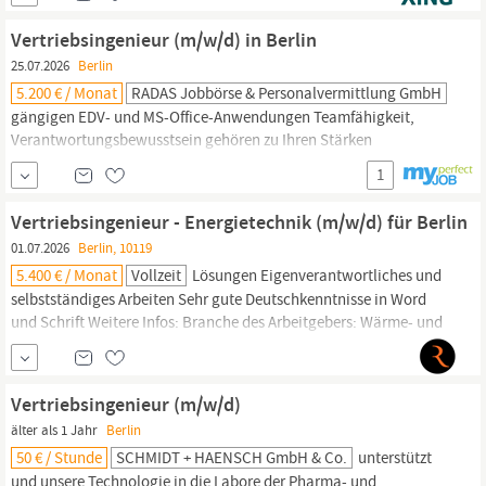
Ihre Aufgaben Akquisition neuer Bauprojekte im Wohnungs- und
Hochbau sowie Aufbau und Pflege von Kundenkontakten
Vertriebsingenieur (m/w/d) in Berlin
Technische und kaufmännische Beratung von...
25.07.2026
Berlin
5.200 € / Monat
RADAS Jobbörse & Personalvermittlung GmbH
gängigen EDV- und MS-Office-Anwendungen Teamfähigkeit,
Verantwortungsbewusstsein gehören zu Ihren Stärken
Bereitschaft zu einer weltweiten Reisetätigkeit Weitere Infos:
1
Branche des Arbeitgebers: Energieversorgung Beginn der
Tätigkeit: ab sofort (nach Vereinbarung) Arbeitszeit: Vollzeit
Vertriebsingenieur - Energietechnik (m/w/d) für Berlin
Befristung: Unbefristete Beschäftigung Einsatzorte: 10317
Berlin
01.07.2026
Berlin, 10119
Führungsverantwortung:...
5.400 € / Monat
Vollzeit
Lösungen Eigenverantwortliches und
selbstständiges Arbeiten Sehr gute Deutschkenntnisse in Word
und Schrift Weitere Infos: Branche des Arbeitgebers: Wärme- und
Kälteversorgung Beginn der Tätigkeit: ab sofort (nach
Vereinbarung) Arbeitszeit: Vollzeit Befristung: Unbefristete
Beschäftigung Einsatzorte: 10119
Berlin
Führungsverantwortung:
Vertriebsingenieur (m/w/d)
Keine...
älter als 1 Jahr
Berlin
50 € / Stunde
SCHMIDT + HAENSCH GmbH & Co.
unterstützt
und unsere Technologie in die Labore der Pharma- und