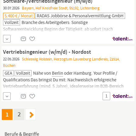
Software-/Vertriebsingenieur (m/w/d)
30.07.2026
Bayern, Hof Kreisfreie Stadt, 95192, Lichtenberg
5.400 € / Monat
RADAS Jobbörse & Personalvermittlung GmbH
Vollzeit
Branche des Arbeitgebers: Sonstige
Softwareentwicklung Beginn der Tätigkeit: ab sofort (nach
Vereinbarung) Arbeitszeit: Vollzeit Befristung: Unbefristete
Beschäftigung Einsatzorte: 10317
Berlin
Führungsverantwortung:
Keine Führungsverantwortung Vergütung: Festgehalt pro Monat
Vertriebsingenieur (w/m/d) - Nordost
von 4.600,00 bis 5.400,00 EUR
22.05.2026
Schleswig Holstein, Herzogtum Lauenburg Landkreis, 21514,
Büchen
GEA
Vollzeit
Nähe von
Berlin
oder Hamburg. Your Profile /
Qualifications Das bringst Du mit: Nachweislich erfolgreiche
Vertriebserfahrung (mind. 5 Jahre), idealerweise im B2B-Bereich
mit erklärungsbedürftigen Produkten. Du bist abschlussstark,
1
zielorientiert und überzeugst durch Deine
Kommunikationsfähigkeiten. Ein souveräner Umgang mit
Kunden ist
1
2
Berufe & Begriffe