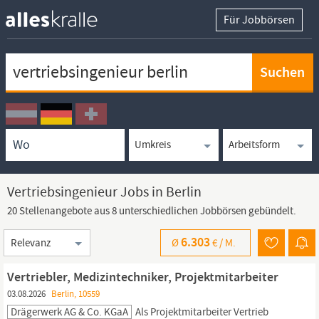
Für Jobbörsen
Keywortsuche
Ortssuche
Umkreissuche
Arbeitsform
Vertriebsingenieur Jobs in Berlin
20 Stellenangebote aus 8 unterschiedlichen Jobbörsen gebündelt.
Sortierung
6.303
Ø
€ /
M.
Vertriebler, Medizintechniker, Projektmitarbeiter
03.08.2026
Berlin, 10559
Drägerwerk AG & Co. KGaA
Als Projektmitarbeiter Vertrieb