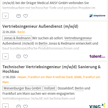
(m/w/d) bei der Dräger Medical ANSY GmbH verbinden Sie
Vertriebsarbeit mit technischer Tiefe und gestalten Projekte im
Bereich Laborgastechnik und medizinische
Gasmanagementsysteme aktiv mit. Sie unterstützen den lokalen
Vertriebsingenieur
bei der Entwicklung und Umsetzung
Vertriebsingenieur Außendienst (m/w/d)
anspruchsvoller Lösungen.
22.05.2026
Berlin
Jonas & Redmann
Wir suchen ab sofort:
Vertriebsingenieur
Außendienst (m/w/d) in
Berlin
Jonas & Redmann entwickelt und
baut kundenspezifische Produktionsmaschinen und
Fertigungslinien – von der ersten Idee bis zur Inbetriebnahme. Mit
über 35 Jahren Markterfahrung und mehr als 3.000 realisierten
Anlagen unterstützen wir Kunden u. a. in den Bereichen...
Technischer Vertriebsingenieur (m/w/d) Sanierung &
Hochbau
17.06.2026
Hessen, Frankfurt am Main Kreisfreie Stadt, 60486, Frankfurt am
Main
Weisenburger Bau GmbH
Vollzeit
Düsseldorf,
Berlin
und
Frankfurt am Main suchen wir einen engagierten
Vertriebsingenieur
(m/w/d) mit technischem und
kaufmännischem Know-how sowie ausgeprägter Vertriebsstärke.