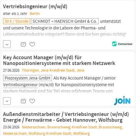
Industrie und Anlagenbau und agieren als erster Ansprechpartner
Vertriebsingenieur (m/w/d)
älter als 1 Jahr
Berlin
50 € / Stunde
SCHMIDT + HAENSCH GmbH & Co.
unterstützt
und unsere Technologie in die Labore der Pharma- und
Lebensmittelindustrie integriert? Dann sind Sie hier genau richtig!
Zur Verstärkung unseres Teams an unserem Berliner Standort,
speziell im Bereich der Laborapplikationen, suchen wir zum
nächstmöglichen Zeitpunkt einen ambitionierten und
Key Account Manager (m/w/d) für
erfolgsorientierten
Vertriebsingenieur/in
(m/w/d)
Nanopositioniersysteme mit starkem Netzwerk
27.06.2026
Thüringen, Jena Kreisfreie Stadt, Jena
Piezosystem Jena GmbH
Als Key Account Manager / senior
Vertriebsingenieur
(m/w/d) für Nanopositioniersysteme mit
starkem Netzwerk sind Sie Teil eines erfahrenen Teams von
Experten, die sich der Konstruktion und Entwicklung von
innovativen Lösungen verschrieben haben. Ihre Aufgabe ist es,
unsere Kunden zu begeistern und mit erstklassigem Service zu
Außendienstmitarbeiter / Vertriebsingenieur (w/m/d)
überzeugen,
Energie / Fernwärme - Gebiet Hannover, Wolfsburg
23.06.2026
Niedersachsen, Braunschweig Kreisfreie Stadt, Braunschweig,
Niedersachsen, Wolfsburg Kreisfreie Stadt, Wolfsburg