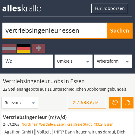
Für Jobbörsen
Keywortsuche
Ortssuche
Umkreissuche
Arbeitsform
Vertriebsingenieur Jobs in Essen
22 Stellenangebote aus 11 unterschiedlichen Jobbörsen gebündelt.
Sortierung
7.533
Ø
€ /
M.
Vertriebsingenieur (m/w/d)
24.07.2026
Nordrhein Westfalen, Essen Kreisfreie Stadt, 45329, Essen
Agathon GmbH
Vollzeit
trifft? Dann freuen wir uns darauf, Dich