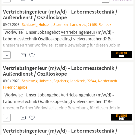
den Ausbau bestehender Partnerschaften prägst Du unseren
Erfolg in der Getränke-, Lebensmittel-, Pharma- und
Vertriebsingenieur (m/w/d) - Labormesstechnik /
Kosmetikbranche. Mit Deinem...
Außendienst / Oszilloskope
09.07.2026
Schleswig Holstein, Stormarn Landkreis, 21465, Reinbek
Workwise
Unser Jobangebot
Vertriebsingenieur
(m/w/d) -
Labormesstechnik Oszilloskopeklingt vielversprechend? Bei
unserem Partner Workwise ist eine Bewerbung für diesen Job in
nur wenigen Minuten und ohne Anschreiben möglich.
Anschließend kann der Status der Bewerbung live verfolgt
werden. Wir freuen uns auf eine Bewerbung über Workwise.
Vertriebsingenieur (m/w/d) - Labormesstechnik /
Stunden: 32 - 40 Stunden
Außendienst / Oszilloskope
09.07.2026
Schleswig Holstein, Segeberg Landkreis, 22844, Norderstedt
Friedrichsgabe
Workwise
Unser Jobangebot
Vertriebsingenieur
(m/w/d) -
Labormesstechnik Oszilloskopeklingt vielversprechend? Bei
unserem Partner Workwise ist eine Bewerbung für diesen Job in
nur wenigen Minuten und ohne Anschreiben möglich.
Anschließend kann der Status der Bewerbung live verfolgt
werden. Wir freuen uns auf eine Bewerbung über Workwise.
Vertriebsingenieur (m/w/d) - Labormesstechnik /
Stunden: 32 - 40 Stunden