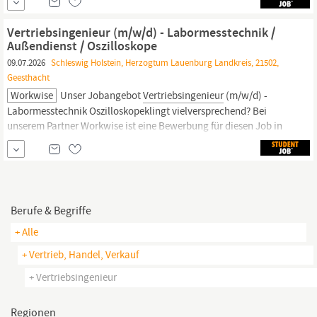
Anschließend kann der Status der Bewerbung live verfolgt
werden. Wir freuen uns auf eine Bewerbung über Workwise.
Vertriebsingenieur (m/w/d) - Labormesstechnik /
Stunden: 32 - 40 Stunden
Außendienst / Oszilloskope
09.07.2026
Schleswig Holstein, Herzogtum Lauenburg Landkreis, 21502,
Geesthacht
Workwise
Unser Jobangebot
Vertriebsingenieur
(m/w/d) -
Labormesstechnik Oszilloskopeklingt vielversprechend? Bei
unserem Partner Workwise ist eine Bewerbung für diesen Job in
nur wenigen Minuten und ohne Anschreiben möglich.
Anschließend kann der Status der Bewerbung live verfolgt
werden. Wir freuen uns auf eine Bewerbung über Workwise.
Stunden: 32 - 40 Stunden
Berufe & Begriffe
+ Alle
+ Vertrieb, Handel, Verkauf
+ Vertriebsingenieur
Regionen