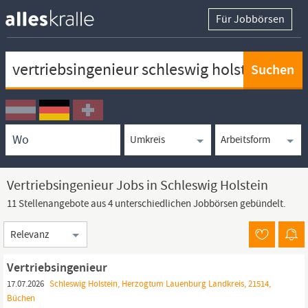
Für Jobbörsen
Keywortsuche
Ortssuche
Umkreissuche
Arbeitsform
Vertriebsingenieur Jobs in Schleswig Holstein
11 Stellenangebote aus 4 unterschiedlichen Jobbörsen gebündelt.
Sortierung
Vertriebsingenieur
17.07.2026
Schleswig Holstein, Herzogtum Lauenburg Landkreis, 21514,
Büchen