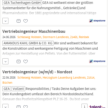
GEA Tuchenhagen GmbH
GEA ist weltweit einer der größten
Systemanbieter für die Nahrungsmittel-, Getränke1]und
Pharmaindustrie. Der 1881 gegründete und international tätige
Technologiekonzern fokussiert sich dabei auf Maschinen und
Anlagen sowie auf anspruchsvolle Prozesstechnik, Komponenten
und umfassende Servicedienstleistungen. Mit mehr als 18.000
Vertriebsingenieur Maschinenbau
Beschäftigten erwirtschaftete GEA im...
24.06.2026
Schleswig Holstein, Stormarn Landkreis, 21465, Reinbek
AMANDUS KAHL GMBH & CO. KG
Wir sind weltweit bekannt für
die Konstruktion und werkseigene Fertigung von Maschinen und
Anlagen zur Herstellung von Pellets. Von der Futtermittel- über
die Biomasse- bis hin zur Recyclingindustrie: Bei uns steht die
Welt der Pelletierung im Mittelpunkt. Dank unseres langen
Bestehens von mehr als 140 Jahren und einem gesunden
Vertriebsingenieur (w/m/d) - Nordost
Wachstum werden Erfahrung, Knowhow,...
22.05.2026
Schleswig Holstein, Herzogtum Lauenburg Landkreis, 21514,
Büchen
GEA
Vollzeit
Responsibilities / Tasks Deine Aufgaben bei uns:
Dein Kundengebiet umfasst den Bereich Nordostdeutschland.
Genauer das Postleitzahlengebiet PLZ 16-25 . Du bist unser
Gesicht zum Kunden: Durch Deine aktive Neukundenakquise und
1