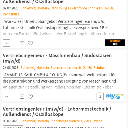
Außendienst / Oszilloskope
09.07.2026
Schleswig Holstein, Rendsburg Eckernförde Landkreis, 24768,
Rendsburg
Workwise
Unser Jobangebot
Vertriebsingenieur
(m/w/d) -
Labormesstechnik Oszilloskopeklingt vielversprechend? Bei
unserem Partner Workwise ist eine Bewerbung für diesen Job in
nur wenigen Minuten und ohne Anschreiben möglich.
Anschließend kann der Status der Bewerbung live verfolgt
werden. Wir freuen uns auf eine Bewerbung über Workwise.
Vertriebsingenieur - Maschinenbau / Südostasien
Stunden: 32 - 40 Stunden
(m/w/d)
25.06.2026
Schleswig Holstein, Stormarn Landkreis, 21465, Reinbek
AMANDUS KAHL GMBH & CO. KG
Wir sind weltweit bekannt für
die Konstruktion und werkseigene Fertigung von Maschinen und
Anlagen zur Herstellung von Pellets. Von der Futtermittel- über
die Biomasse- bis hin zur Recyclingindustrie: Bei uns steht die
1
Welt der Pelletierung im Mittelpunkt. Dank unseres langen
Bestehens von mehr als 140 Jahren und einem gesunden
Vertriebsingenieur (m/w/d) - Labormesstechnik /
Wachstum werden Erfahrung, Knowhow,...
Außendienst / Oszilloskope
09.07.2026
Schleswig Holstein, Pinneberg Landkreis, 22880, Wedel