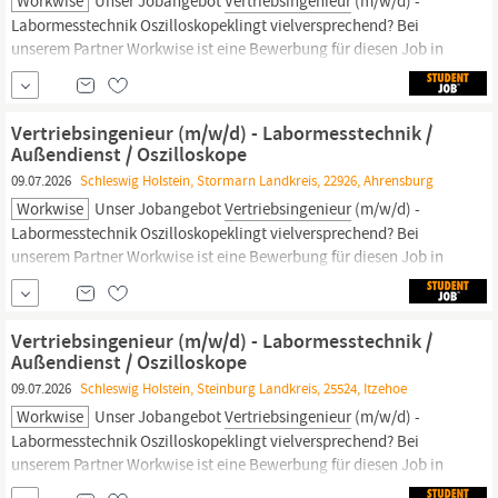
Workwise
Unser Jobangebot
Vertriebsingenieur
(m/w/d) -
Labormesstechnik Oszilloskopeklingt vielversprechend? Bei
unserem Partner Workwise ist eine Bewerbung für diesen Job in
nur wenigen Minuten und ohne Anschreiben möglich.
Anschließend kann der Status der Bewerbung live verfolgt
werden. Wir freuen uns auf eine Bewerbung über Workwise.
Vertriebsingenieur (m/w/d) - Labormesstechnik /
Stunden: 32 - 40 Stunden
Außendienst / Oszilloskope
09.07.2026
Schleswig Holstein, Stormarn Landkreis, 22926, Ahrensburg
Workwise
Unser Jobangebot
Vertriebsingenieur
(m/w/d) -
Labormesstechnik Oszilloskopeklingt vielversprechend? Bei
unserem Partner Workwise ist eine Bewerbung für diesen Job in
nur wenigen Minuten und ohne Anschreiben möglich.
Anschließend kann der Status der Bewerbung live verfolgt
werden. Wir freuen uns auf eine Bewerbung über Workwise.
Vertriebsingenieur (m/w/d) - Labormesstechnik /
Stunden: 32 - 40 Stunden
Außendienst / Oszilloskope
09.07.2026
Schleswig Holstein, Steinburg Landkreis, 25524, Itzehoe
Workwise
Unser Jobangebot
Vertriebsingenieur
(m/w/d) -
Labormesstechnik Oszilloskopeklingt vielversprechend? Bei
unserem Partner Workwise ist eine Bewerbung für diesen Job in
nur wenigen Minuten und ohne Anschreiben möglich.